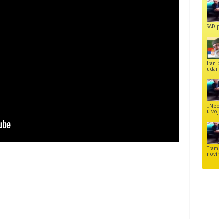
SAD p
Iran 
udar 
„Neo
u voj
Tram
novi