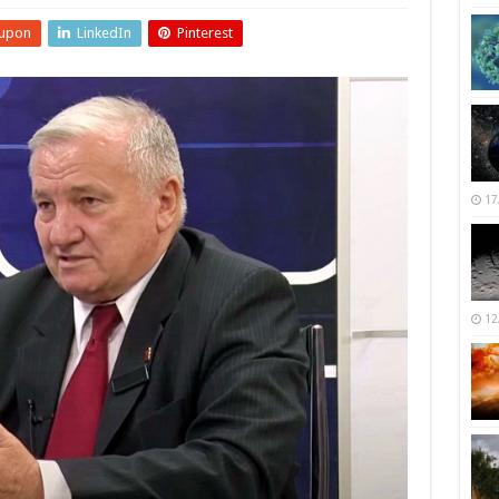
upon
LinkedIn
Pinterest
17
12