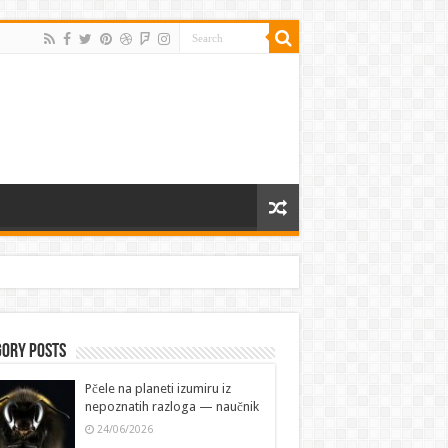
gory Posts
Pčele na planeti izumiru iz
nepoznatih razloga — naučnik
24/06/2026