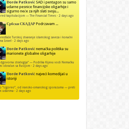
Đorđe Patković
SAD i pentagon su samo
udarne pesnice financijske oligarhije i
sigurno neće za njih slati svoju...
red kapitulacijom — The Financial Times
·
2 days ago
Србски СКАДАР
Podrzavam ...
predlaže Turskoj stvaranje islamskog saveza i konačni
na Izrael
·
2 days ago
Đorđe Patković
nemačka politika su
marionete globalne oligarhije
dgovorna strategija“ — Podrška Kijevu vodi Nemačku
ni obračun sa Rusijom
·
2 days ago
Đorđe Patković
najveći komedijaš u
istoriji
p “izgoreo”, od iransko-omanskog sporazuma — preti
m udarima
·
2 days ago