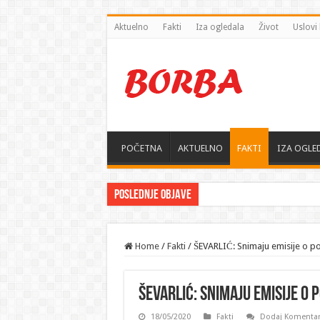
Aktuelno
Fakti
Iza ogledala
Život
Uslovi 
POČETNA
AKTUELNO
FAKTI
IZA OGLE
Poslednje objave
Home
/
Fakti
/
ŠEVARLIĆ: Snimaju emisije o p
ŠEVARLIĆ: Snimaju emisije o
18/05/2020
Fakti
Dodaj Komenta