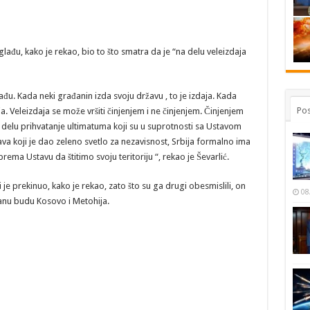
lađu, kako je rekao, bio to što smatra da je “na delu veleizdaja
đu. Kada neki građanin izda svoju državu , to je izdaja. Kada
Pos
a. Veleizdaja se može vršiti činjenjem i ne činjenjem. Činjenjem
 delu prihvatanje ultimatuma koji su u suprotnosti sa Ustavom
va koji je dao zeleno svetlo za nezavisnost, Srbija formalno ima
rema Ustavu da štitimo svoju teritoriju “, rekao je Ševarlić.
i je prekinuo, kako je rekao, zato što su ga drugi obesmislili, on
08
lanu budu Kosovo i Metohija.