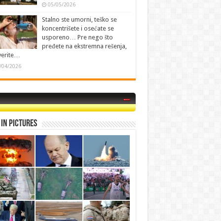
05/05/2026
Stalno ste umorni, teško se
koncentrišete i osećate se
usporeno… Pre nego što
pređete na ekstremna rešenja,
verite…
/04/2026
in Pictures