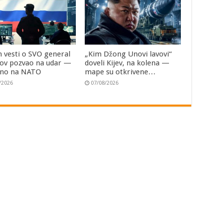
 vesti o SVO general
„Kim Džong Unovi lavovi“
jov pozvao na udar —
doveli Kijev, na kolena —
tno na NATO
mape su otkrivene…
/2026
07/08/2026