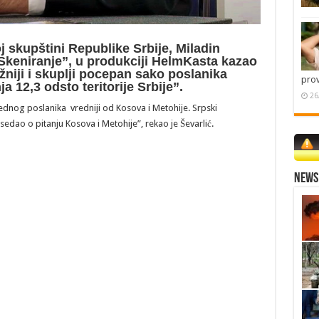
 skupštini Republike Srbije, Miladin
“Skeniranje”, u produkciji HelmKasta kazao
žniji i skuplji pocepan sako poslanika
pro
a 12,3 odsto teritorije Srbije”.
26
ednog poslanika vredniji od Kosova i Metohije. Srpski
dao o pitanju Kosova i Metohije”, rekao je Ševarlić.
News 