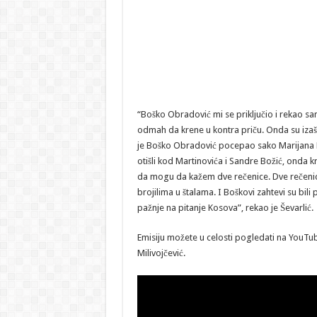
“Boško Obradović mi se priključio i rekao sa
odmah da krene u kontra priču. Onda su izašli 
je Boško Obradović pocepao sako Marijana Ris
otišli kod Martinovića i Sandre Božić, onda 
da mogu da kažem dve rečenice. Dve rečenice z
brojilima u štalama. I Boškovi zahtevi su bili
pažnje na pitanje Kosova”, rekao je Ševarlić.
Emisiju možete u celosti pogledati na YouTub
Milivojčević.