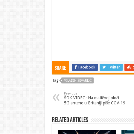
Facebook
Twitter
Share
Tag
MILADIN ŠEVARLIĆ
Previous
ŠOK VIDEO: Na matičnoj ploči
5G antene u Britaniji piše COV-19
Related Articles