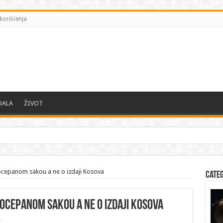
korišćenja
DALA
ŽIVOT
ocepanom sakou a ne o izdaji Kosova
Cate
 pocepanom sakou a ne o izdaji Kosova
r