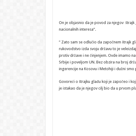
On je objasnio da je povod za njegov štrajk g
nacionalnih interesa”.
” Zato sam se odlučio da započnem štrajk gla
rukovodstvo izda svoju državu to je veleizdaj
protiv države i ne činjenjem. Ovde imamo na
Srbije i poveljom UN. Bez obzira na broj drža
ingerencije na Kosovu i Metohiji i dužni smo p
Govoreći o štrajku glađu koji je započeo i koj
je istakao da je njegov cilj bio da u prvom p