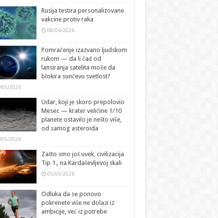
Rusija testira personalizovane
vakcine protiv raka
08/06/2026
Pomračenje izazvano ljudskom
rukom — da li čađ od
lansiranja satelita može da
blokira sunčevu svetlost?
/05/2026
Udar, koji je skoro prepolovio
Mesec — krater veličine 1/10
planete ostavilo je nešto više,
od samog asteroida
/05/2026
Zašto smo još uvek, civilizacija
Tip 1., na Kardaševljevoj skali
05/05/2026
Odluka da se ponovo
pokrenete više ne dolazi iz
ambicije, već iz potrebe