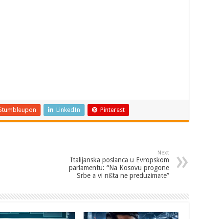
Stumbleupon
LinkedIn
Pinterest
Next
Italijanska poslanca u Evropskom
parlamentu: “Na Kosovu progone
Srbe a vi ništa ne preduzimate”