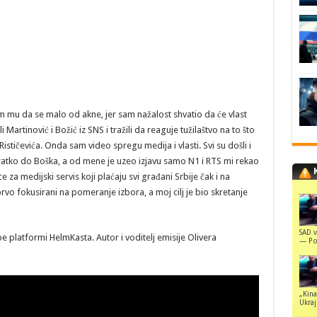
m mu da se malo od akne, jer sam nažalost shvatio da će vlast
Martinović i Božić iz SNS i tražili da reaguje tužilaštvo na to što
tičevića. Onda sam video spregu medija i vlasti. Svi su došli i
kratko do Boška, a od mene je uzeo izjavu samo N1 i RTS mi rekao
a medijski servis koji plaćaju svi građani Srbije čak i na
 prvo fokusirani na pomeranje izbora, a moj cilj je bio skretanje
SAD v
e platformi HelmKasta. Autor i voditelj emisije Olivera
— Pol
„Kina
Ukraji