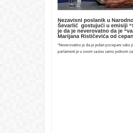
Nezavisni poslanik u Narodnoj
Ševarlić gostujući u emisiji 
je da je neverovatno da je “va
Marijana Rističevića od cepanj
“Neverovatno je da je jedan pocepani sako j
parlament je u ovom sazivu samo jednom zase