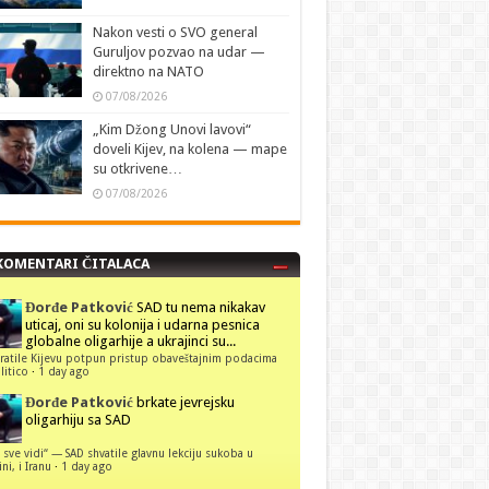
Nakon vesti o SVO general
Guruljov pozvao na udar —
direktno na NATO
07/08/2026
„Kim Džong Unovi lavovi“
doveli Kijev, na kolena — mape
su otkrivene…
07/08/2026
KOMENTARI ČITALACA
Đorđe Patković
SAD tu nema nikakav
uticaj, oni su kolonija i udarna pesnica
globalne oligarhije a ukrajinci su...
ratile Kijevu potpun pristup obaveštajnim podacima
itico
·
1 day ago
Đorđe Patković
brkate jevrejsku
oligarhiju sa SAD
 sve vidi“ — SAD shvatile glavnu lekciju sukoba u
ni, i Iranu
·
1 day ago