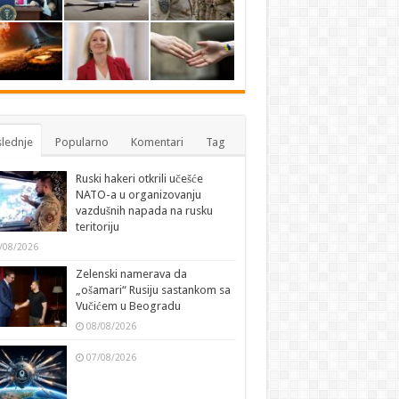
lednje
Popularno
Komentari
Tag
Ruski hakeri otkrili učešće
NATO-a u organizovanju
vazdušnih napada na rusku
teritoriju
/08/2026
Zelenski namerava da
„ošamari“ Rusiju sastankom sa
Vučićem u Beogradu
08/08/2026
07/08/2026