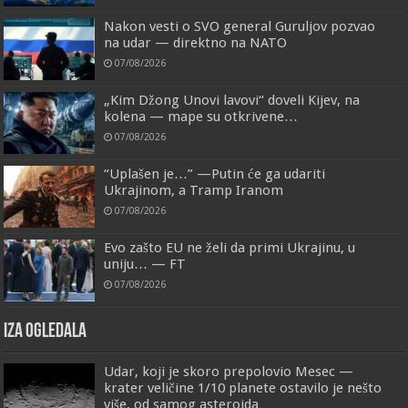
Nakon vesti o SVO general Guruljov pozvao
na udar — direktno na NATO
07/08/2026
„Kim Džong Unovi lavovi“ doveli Kijev, na
kolena — mape su otkrivene…
07/08/2026
“Uplašen je…” —Putin će ga udariti
Ukrajinom, a Tramp Iranom
07/08/2026
Evo zašto EU ne želi da primi Ukrajinu, u
uniju… — FT
07/08/2026
IZA OGLEDALA
Udar, koji je skoro prepolovio Mesec —
krater veličine 1/10 planete ostavilo je nešto
više, od samog asteroida