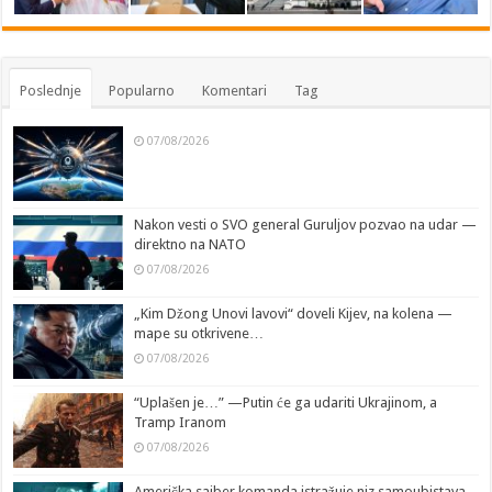
Poslednje
Popularno
Komentari
Tag
07/08/2026
Nakon vesti o SVO general Guruljov pozvao na udar —
direktno na NATO
07/08/2026
„Kim Džong Unovi lavovi“ doveli Kijev, na kolena —
mape su otkrivene…
07/08/2026
“Uplašen je…” —Putin će ga udariti Ukrajinom, a
Tramp Iranom
07/08/2026
Američka sajber komanda istražuje niz samoubistava