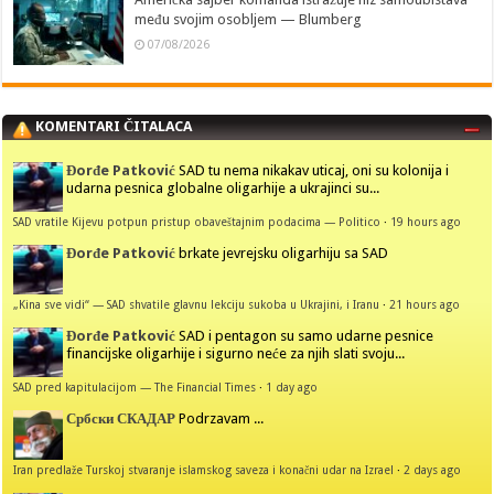
među svojim osobljem — Blumberg
07/08/2026
KOMENTARI ČITALACA
Đorđe Patković
SAD tu nema nikakav uticaj, oni su kolonija i
udarna pesnica globalne oligarhije a ukrajinci su...
SAD vratile Kijevu potpun pristup obaveštajnim podacima — Politico
·
19 hours ago
Đorđe Patković
brkate jevrejsku oligarhiju sa SAD
„Kina sve vidi“ — SAD shvatile glavnu lekciju sukoba u Ukrajini, i Iranu
·
21 hours ago
Đorđe Patković
SAD i pentagon su samo udarne pesnice
financijske oligarhije i sigurno neće za njih slati svoju...
SAD pred kapitulacijom — The Financial Times
·
1 day ago
Србски СКАДАР
Podrzavam ...
Iran predlaže Turskoj stvaranje islamskog saveza i konačni udar na Izrael
·
2 days ago