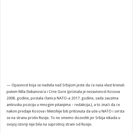
— Opasnost koja se nadvila nad Srbijom jeste da će naša vlast krenuti
putem Mila Đukanovića i Crne Gore (priznala je nezavisnost Kosova
2008. godine, postala članica NATO-a 2017. godine, sada zauzima
antirusku poziciju u mnogim pitanjima – redakcija.), a to znači da će
nakon predaje Kosova i Metohije biti pritisnuta da uđe u NATO i svrsta
se na stranu protiv Rusije. To ne smemo dozvoliti jer Srbija nikada u
svojoj istoriji nije bila na suprotnoj strani od Rusije.