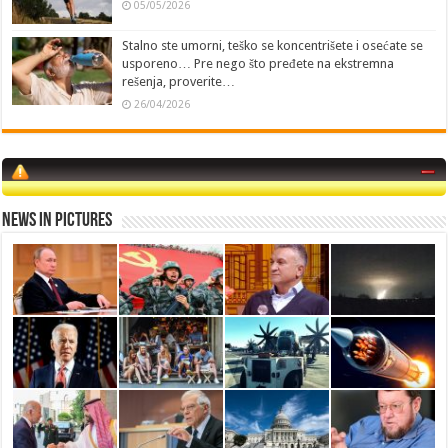
05/05/2026
Stalno ste umorni, teško se koncentrišete i osećate se
usporeno… Pre nego što pređete na ekstremna
rešenja, proverite…
26/04/2026
News in Pictures