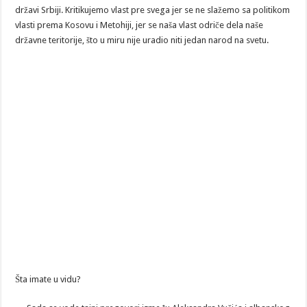
državi Srbiji. Kritikujemo vlast pre svega jer se ne slažemo sa politikom
vlasti prema Kosovu i Metohiji, jer se naša vlast odriče dela naše
državne teritorije, što u miru nije uradio niti jedan narod na svetu.
Šta imate u vidu?