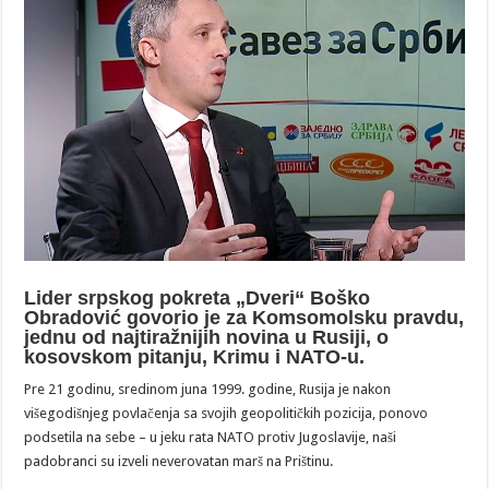
Lider srpskog pokreta „Dveri“ Boško
Obradović govorio je za Komsomolsku pravdu,
jednu od najtiražnijih novina u Rusiji, o
kosovskom pitanju, Krimu i NATO-u.
Pre 21 godinu, sredinom juna 1999. godine, Rusija je nakon
višegodišnjeg povlačenja sa svojih geopolitičkih pozicija, ponovo
podsetila na sebe – u jeku rata NATO protiv Jugoslavije, naši
padobranci su izveli neverovatan marš na Prištinu.