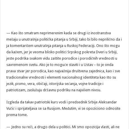
— Kao što smatram neprimerenim kada se drugi iz inostranstva
mešaju u unutrašnja politička pitanja u Srbiji, tako bi bilo neprilično da i
ja komentarišem unutrašnja pitanja u Ruskoj Federaciji. Ono što mogu
da kažem, jer je veoma blisko politici Srpskog pokreta Dveri u Srbiji,
jeste podrška svakom vidu zaštite porodice i porodičnih vrednosti u
savremenom svetu. Ako je to moguće staviti i u Ustav – to je onda
prava stvar jer porodica, kao najvažnija društvena zajednica, kao i sve
tradicionalne vrednosti i elementi nacionalnog identiteta kao što su
jezik, pismo, vera, običaji, istorijska sećanja, vojne tradicije i
patriotizam, zaslužuju državnu podršku na najvišem nivou.
Izgleda da takav patriotski kurs vodi i predsednik Srbije Aleksandar
Vučić i sprijateljava se sa Rusijom. Međutim, vi se opoziciono odnosite
prema tome.
— Jedno su reči, a drugo dela u politici. Mi smo opozicija vlasti, ali ne