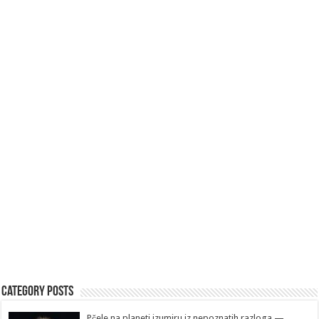
Category Posts
Pčele na planeti izumiru iz nepoznatih razloga —