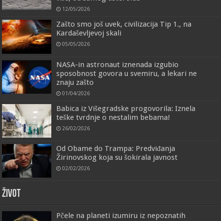
12/05/2026
Zašto smo još uvek, civilizacija Tip 1., na
Kardaševljevoj skali
05/05/2026
NASA-in astronaut iznenada izgubio
sposobnost govora u svemiru, a lekari ne
znaju zašto
01/04/2026
Babica iz Višegradske progovorila: Iznela
teške tvrdnje o nestalim bebama!
26/02/2026
Od Obame do Trampa: Predviđanja
Žirinovskog koja su šokirala javnost
02/02/2026
ŽIVOT
Pčele na planeti izumiru iz nepoznatih