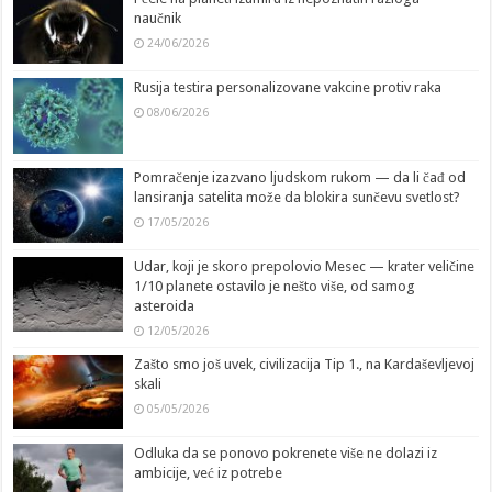
naučnik
24/06/2026
Rusija testira personalizovane vakcine protiv raka
08/06/2026
Pomračenje izazvano ljudskom rukom — da li čađ od
lansiranja satelita može da blokira sunčevu svetlost?
17/05/2026
Udar, koji je skoro prepolovio Mesec — krater veličine
1/10 planete ostavilo je nešto više, od samog
asteroida
12/05/2026
Zašto smo još uvek, civilizacija Tip 1., na Kardaševljevoj
skali
05/05/2026
Odluka da se ponovo pokrenete više ne dolazi iz
ambicije, već iz potrebe