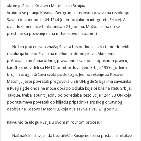
«Krim je Rusija, Kosovo i Metohija su Srbija»
Vratimo se pitanju Kosova. Beograd se redovno poziva na rezoluciju
Saveta bezbednosti UN 1244 (o teritorijalnom integritetu Srbije). Ali
ovaj dokument nije funkcionisao 21 godinu. Možda treba da se
prestane sa pozivanjem na mrtvo slovo na papiru?
— Ne bih potcenjivao značaj Saveta bezbednost i UN i tamo donetih
rezolucija koje počivaju na međunarodnom pravu. Ako nema
poštovanja međunarodnog prava onda svet ide u opasnom pravcu,
kao što smo videli sa NATO bombardovanjem Srbije 1999. godine i
brojnih drugih država sveta posle toga. Jedino rešenje za Kosovo i
Metohiju jeste povratak pregovora u SB UN, gde Srbija ima saveznika
u Rusiji i gde onda ne može doći do odluka koje bi bile na štetu Srbije.
Takođe, treba ispuniti jednu od odredaba Rezolucije 1244 SB UN koja
podrazumeva povratak do hiljadu pripadnika srpskog državnog
osoblja na Kosovo i Metohiju, koja nije zaživela već 21 godinu.
Kakvu vidite ulogu Rusije u ovom mirovnom procesu?
— Naš načelni stav je i da bez učešća Rusije ne treba pristati ni nikakve