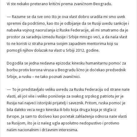
Vi ste nekako preterano kritični prema zvaničnom Beogradu.
— Razume se da sve ono što je ova vlast dobro uradila mi smo uvek
spremni da podržimo, kao što je odbijanje da se Rusiji uvedu sankcije i
nabavka vojnog naoružanja iz Ruske Federacije, ali mi smatramo da je
prostor za saradnju između Rusije i Srbije mnogo veći, a da naša vlast
to ne koristi iz straha prema svojim zapadnim mentorima koji su
pomogli njihov dolazak na vlast u Srbiji 2012. godine.
Dogodila se jedna nedavna epizoda: kinesku humanitarnu pomoć za
borbu protiv korona virusa u Beogradu lično je dočekao predsednik
Srbije, a rusku – ne tako poznati zvaničnici.
— To je predstavljalo veliku uvredu za Rusku Federaciju od strane naše
vlasti, ali još više i veliko poniženje za svakog srpskog patriotu jer je
Rusija naš najveći istorijski prijatelj i saveznik. Pritom, ruska pomoć je
bila daleko veća nego kineska ili bilo koja druga koja je stigla iz
Evrope. Ja sam to doživeo kao početak zahlađenja odnosa naše vlasti
sa Rusijom, što je iz našeg ugla apsolutno nedopustivo i protivno
našim nacionalnim i državnim interesima.