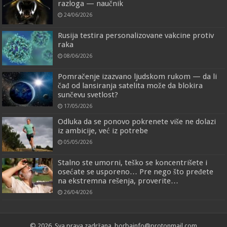
razloga — naučnik
24/06/2026
Rusija testira personalizovane vakcine protiv
raka
08/06/2026
Pomračenje izazvano ljudskom rukom — da li
čađ od lansiranja satelita može da blokira
sunčevu svetlost?
17/05/2026
Odluka da se ponovo pokrenete više ne dolazi
iz ambicije, već iz potrebe
05/05/2026
Stalno ste umorni, teško se koncentrišete i
osećate se usporeno… Pre nego što pređete
na ekstremna rešenja, proverite…
26/04/2026
© 2026, Sva prava zadržana, borbainfo@protonmail.com