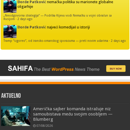
Đorđe Patković
nemačka politika su marionete globalne
oligarhije
„Neodgovorna strategija“ — Podrška Kijevu vodi Nemačku u vojni obračun sa
Rusijom
·
2 days ago
Đorđe Patković
najveći komedijaš u istoriji
Tramp “izgoreo”, od iransko-omanskog sporazuma — preti novim udarima
·
2 days ago
AKTUELNO
Američka sajber komanda istražuje niz
samoubistava među svojim osobljem —
Blumberg
07/08/2026