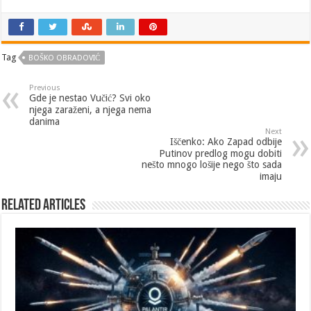
Tag
BOŠKO OBRADOVIĆ
Previous
Gde je nestao Vučić? Svi oko
njega zaraženi, a njega nema
danima
Next
Iščenko: Ako Zapad odbije
Putinov predlog mogu dobiti
nešto mnogo lošije nego što sada
imaju
Related Articles