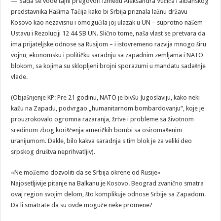
— Sada se vode tajni pregovori između Aleksandra Vučića i albanskog
predstavnika Hašima Tačija kako bi Srbija priznala lažnu državu
Kosovo kao nezavisnu i omogućila joj ulazak u UN – suprotno našem
Ustavu i Rezoluciji 12 44 SB UN. Slično tome, naša vlast se pretvara da
ima prijateljske odnose sa Rusijom – i istovremeno razvija mnogo širu
vojnu, ekonomsku i političku saradnju sa zapadnim zemljama i NATO
blokom, sa kojima su sklopljeni brojni sporazumi u mandatu sadašnje
vlade.
(Objašnjenje KP: Pre 21 godinu, NATO je bivšu Jugoslaviju, kako neki
kažu na Zapadu, podvrgao „humanitarnom bombardovanju“, koje je
prouzrokovalo ogromna razaranja, žrtve i probleme sa životnom
sredinom zbog korišćenja američkih bombi sa osiromašenim
uranijumom. Dakle, bilo kakva saradnja s tim blok je za veliki deo
srpskog društva neprihvatljiv).
«Ne možemo dozvoliti da se Srbija okrene od Rusije»
Najosetljivije pitanje na Balkanu je Kosovo. Beograd zvanično smatra
ovaj region svojim delom, što komplikuje odnose Srbije sa Zapadom.
Da li smatrate da su ovde moguće neke promene?