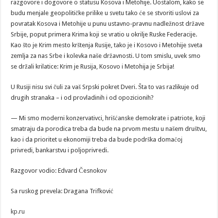
razgovore i dogovore o statusu Kosova i Metohije. Uostalom, kako se
budu menjale geopolitičke prilike u svetu tako će se stvoriti uslovi za
povratak Kosova i Metohije u punu ustavno-pravnu nadležnost države
Srbije, poput primera Krima koji se vratio u okrilje Ruske Federacije.
Kao što je Krim mesto krštenja Rusije, tako je i Kosovo i Metohije sveta
zemlja za nas Srbe i kolevka naše državnosti. U tom smislu, uvek smo
se držali krilatice: Krim je Rusija, Kosovo i Metohija je Srbija!
U Rusiji nisu svi čuli za vaš Srpski pokret Dveri. Šta to vas razlikuje od
drugih stranaka – i od provladinih i od opozicionih?
— Mi smo moderni konzervativci, hrišćanske demokrate i patriote, koji
smatraju da porodica treba da bude na prvom mestu u našem društvu,
kao i da prioritet u ekonomiji treba da bude podrška domaćoj
privredi, bankarstvu i poljoprivredi.
Razgovor vodio: Edvard Česnokov
Sa ruskog prevela: Dragana Trifković
kp.ru