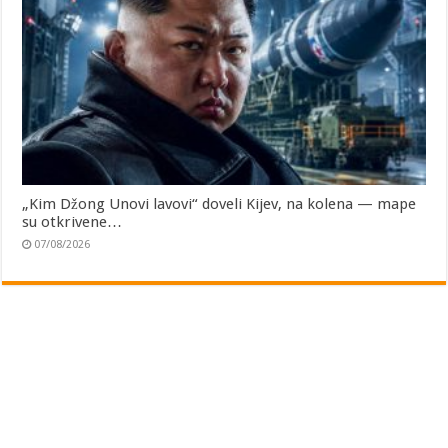
„Kim Džong Unovi lavovi“ doveli Kijev, na kolena — mape
su otkrivene…
07/08/2026