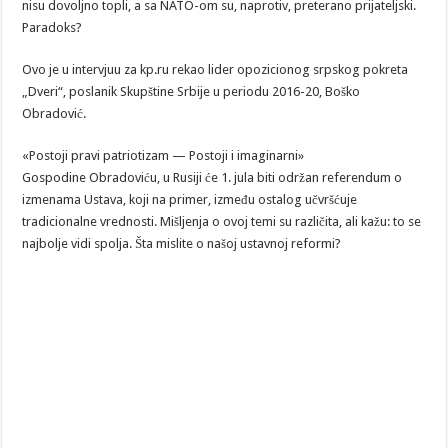
nisu dovoljno topli, a sa NATO-om su, naprotiv, preterano prijateljski.
Paradoks?
Ovo je u intervjuu za kp.ru rekao lider opozicionog srpskog pokreta
„Dveri“, poslanik Skupštine Srbije u periodu 2016-20, Boško
Obradović.
«Postoji pravi patriotizam — Postoji i imaginarni»
Gospodine Obradoviću, u Rusiji će 1. jula biti održan referendum o
izmenama Ustava, koji na primer, između ostalog učvršćuje
tradicionalne vrednosti. Mišljenja o ovoj temi su različita, ali kažu: to se
najbolje vidi spolja. Šta mislite o našoj ustavnoj reformi?