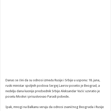
Danas se čini da su odnosi između Rusije i Srbije u usponu: 18. juna,
ruski ministar spoljnih poslova Sergej Lavrov posetio je Beograd, a
nedelju dana kasnije predsednik Srbije Aleksandar Vučić uzvratio je
posetu Moskvi i prisustvovao Paradi pobede.
Ipak, mnogi na Balkanu veruju da odnosi zvaničnog Beograda i Rusije