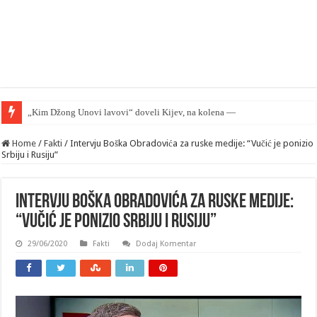
„Kim Džong Unovi lavovi“ doveli Kijev, na kolena — mape su otkrivene…
Home
/
Fakti
/
Intervju Boška Obradovića za ruske medije: “Vučić je ponizio
Srbiju i Rusiju”
Intervju Boška Obradovića za ruske medije:
“Vučić je ponizio Srbiju i Rusiju”
29/06/2020
Fakti
Dodaj Komentar