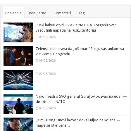
Poslednje
Popularno
Komentari
Tag
Ruski hakeri otkrili učešće NATO-a u organizovanju
vazdušnih napada na rusku teritoriju
08/08/2026
Zelenski namerava da „ošamari“ Rusiju sastankom sa
Vučićem u Beogradu
08/08/2026
07/08/2026
Nakon vesti o SVO general Guruljov pozvao na udar —
direktno na NATO
07/08/2026
„Kim Džong Unovi lavovi“ doveli Kijev, na kolena —
mape su otkrivene…