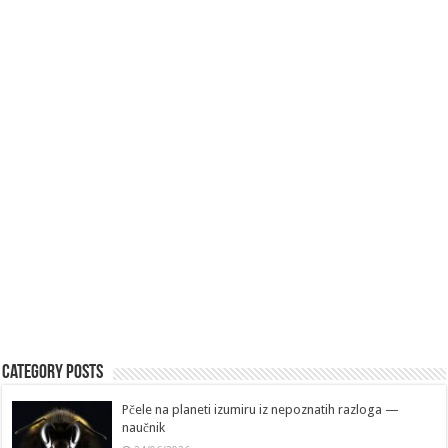
Category Posts
Pčele na planeti izumiru iz nepoznatih razloga —
naučnik