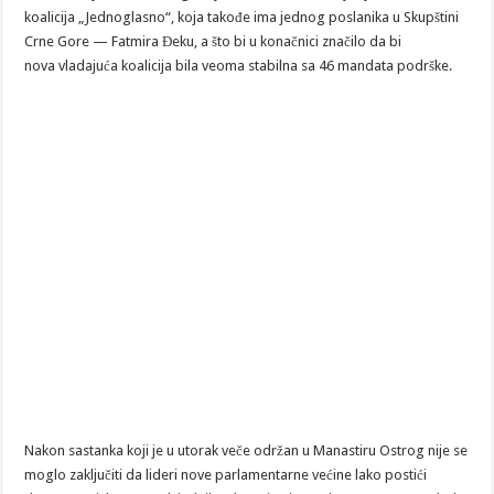
koalicija „Jednoglasno“, koja takođe ima jednog poslanika u Skupštini
Crne Gore — Fatmira Đeku, a što bi u konačnici značilo da bi
nova vladajuća koalicija bila veoma stabilna sa 46 mandata podrške.
Nakon sastanka koji je u utorak veče održan u Manastiru Ostrog nije se
moglo zaključiti da lideri nove parlamentarne većine lako postići