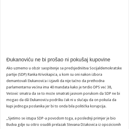
Đukanoviću ne bi prošao ni pokušaj kupovine
Ako uzmemo u obzir saopštenje sa predsjedništva Socijaldemokratske
partije (SDP) Ranka Krivokapića, u kom su oni nakon izbora
demantovali Đukanovića i izjavili da nije tačno da prethodna
parlamentarna većina ima 40 mandata kako je tvrdio DPS već 38,
Vešović smatra da se to može smatrati jasnom porukom da SDP ne bi
mogao da dâ Đukanoviću podršku čak ni u slučaju da on pokuša da
kupi jednoga poslanika jer bi to onda bila politička korupcija.
„Sjetimo se istupa SDP-a povodom toga, a poslednji primjer je bio
Budva gdje su oštro osudili prelazak Stevana Džakovića iz opozicionih