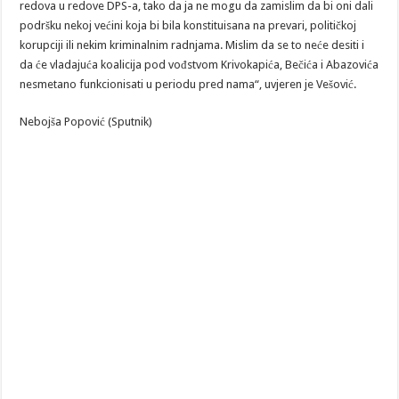
redova u redove DPS-a, tako da ja ne mogu da zamislim da bi oni dali
podršku nekoj većini koja bi bila konstituisana na prevari, političkoj
korupciji ili nekim kriminalnim radnjama. Mislim da se to neće desiti i
da će vladajuća koalicija pod vođstvom Krivokapića, Bečića i Abazovića
nesmetano funkcionisati u periodu pred nama“, uvjeren je Vešović.
Nebojša Popović (Sputnik)