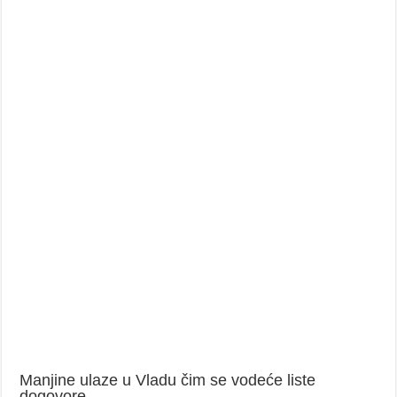
Manjine ulaze u Vladu čim se vodeće liste
dogovore