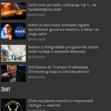
Zašto smo još uvek, civilizacija Tip 1., na
Kardaševljevoj skali
05/05/2026
NASA-in astronaut iznenada izgubio
sposobnost govora u svemiru, a lekari ne
znaju zašto
01/04/2026
Babica iz Višegradske progovorila: Iznela
teške tvrdnje o nestalim bebama!
26/02/2026
Od Obame do Trampa: Predviđanja
Žirinovskog koja su šokirala javnost
02/02/2026
ŽIVOT
Pčele na planeti izumiru iz nepoznatih
razloga — naučnik
24/06/2026