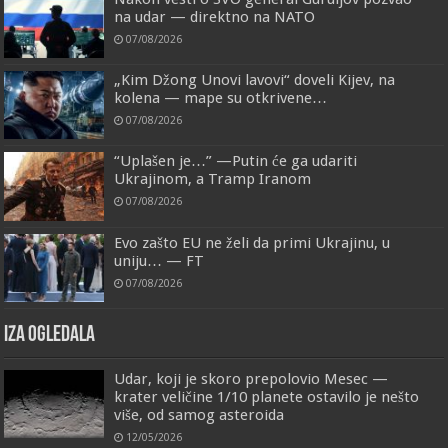
na udar — direktno na NATO
07/08/2026
„Kim Džong Unovi lavovi“ doveli Kijev, na
kolena — mape su otkrivene…
07/08/2026
“Uplašen je…” —Putin će ga udariti
Ukrajinom, a Tramp Iranom
07/08/2026
Evo zašto EU ne želi da primi Ukrajinu, u
uniju… — FT
07/08/2026
IZA OGLEDALA
Udar, koji je skoro prepolovio Mesec —
krater veličine 1/10 planete ostavilo je nešto
više, od samog asteroida
12/05/2026