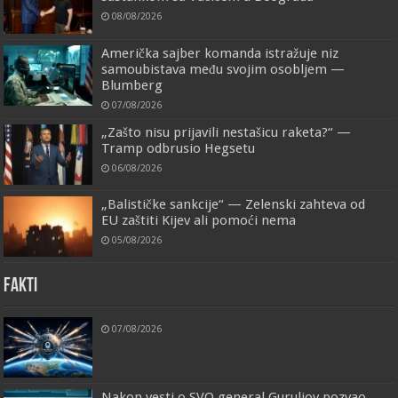
08/08/2026
Američka sajber komanda istražuje niz
samoubistava među svojim osobljem —
Blumberg
07/08/2026
„Zašto nisu prijavili nestašicu raketa?“ —
Tramp odbrusio Hegsetu
06/08/2026
„Balističke sankcije“ — Zelenski zahteva od
EU zaštiti Kijev ali pomoći nema
05/08/2026
FAKTI
07/08/2026
Nakon vesti o SVO general Guruljov pozvao