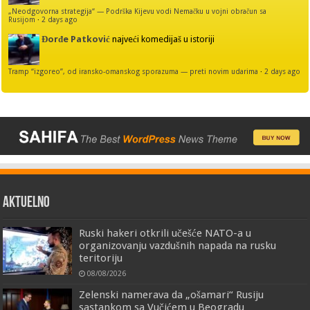
„Neodgovorna strategija“ — Podrška Kijevu vodi Nemačku u vojni obračun sa
Rusijom
·
2 days ago
Đorđe Patković
najveći komedijaš u istoriji
Tramp “izgoreo”, od iransko-omanskog sporazuma — preti novim udarima
·
2 days ago
AKTUELNO
Ruski hakeri otkrili učešće NATO-a u
organizovanju vazdušnih napada na rusku
teritoriju
08/08/2026
Zelenski namerava da „ošamari“ Rusiju
sastankom sa Vučićem u Beogradu