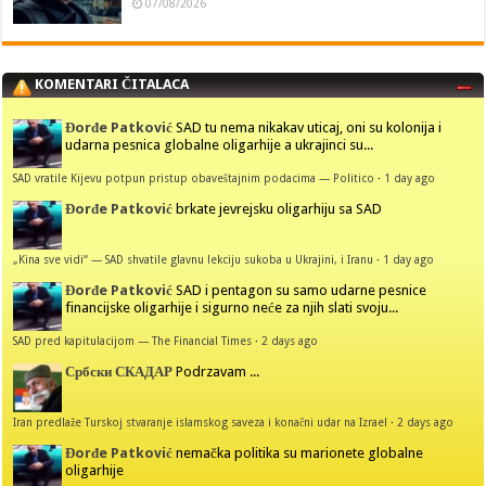
07/08/2026
KOMENTARI ČITALACA
Đorđe Patković
SAD tu nema nikakav uticaj, oni su kolonija i
udarna pesnica globalne oligarhije a ukrajinci su...
SAD vratile Kijevu potpun pristup obaveštajnim podacima — Politico
·
1 day ago
Đorđe Patković
brkate jevrejsku oligarhiju sa SAD
„Kina sve vidi“ — SAD shvatile glavnu lekciju sukoba u Ukrajini, i Iranu
·
1 day ago
Đorđe Patković
SAD i pentagon su samo udarne pesnice
financijske oligarhije i sigurno neće za njih slati svoju...
SAD pred kapitulacijom — The Financial Times
·
2 days ago
Србски СКАДАР
Podrzavam ...
Iran predlaže Turskoj stvaranje islamskog saveza i konačni udar na Izrael
·
2 days ago
Đorđe Patković
nemačka politika su marionete globalne
oligarhije