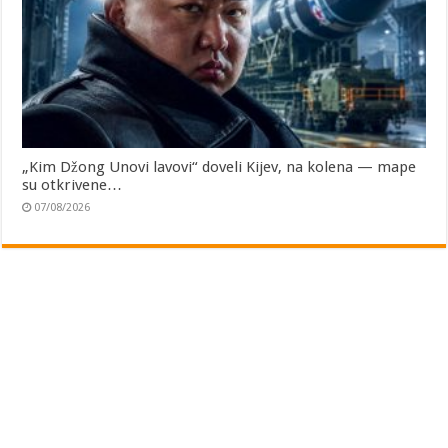
„Kim Džong Unovi lavovi“ doveli Kijev, na kolena — mape
su otkrivene…
07/08/2026