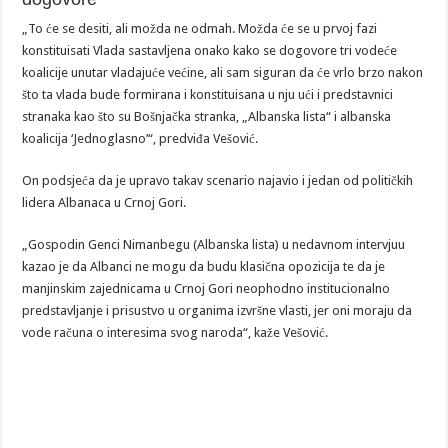
„To će se desiti, ali možda ne odmah. Možda će se u prvoj fazi
konstituisati Vlada sastavljena onako kako se dogovore tri vodeće
koalicije unutar vladajuće većine, ali sam siguran da će vrlo brzo nakon
što ta vlada bude formirana i konstituisana u nju ući i predstavnici
stranaka kao što su Bošnjačka stranka, „Albanska lista“ i albanska
koalicija ‘Jednoglasno’“, predviđa Vešović.
On podsjeća da je upravo takav scenario najavio i jedan od političkih
lidera Albanaca u Crnoj Gori.
„Gospodin Genci Nimanbegu (Albanska lista) u nedavnom intervjuu
kazao je da Albanci ne mogu da budu klasična opozicija te da je
manjinskim zajednicama u Crnoj Gori neophodno institucionalno
predstavljanje i prisustvo u organima izvršne vlasti, jer oni moraju da
vode računa o interesima svog naroda“, kaže Vešović.