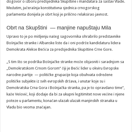
dogovor o izboru predsjednika Skupštine i mandatara za sastav Vlade.
Međutim, jučerašnja konstitutivna sjednica crnogorskog
parlamenta donijela je obrt koji je prilično relaksirao javnost.
Obrt na Skupštini — manjine napuštaju Mila
Upravo to je po mišljenju našeg sagovornika ohrabrilo predstavnike
Bošnjačke stranke i Albanske liste da i oni podrže kandidaturu lidera
Demokrata Alekse Bečića za predsjednika Skupštine Crne Gore.
„S tim što se podrška Bošnjačke stranke može objasniti i saradnjom sa
„Demokratskom Crnom Gorom“ čiji je Bečić lider u okviru Evropske
narodne partije — političke grupacije koja obuhvata određene
političke subjekte iz svih evropskih država, i unutar koje su i
Demokratska Crna Gora i Bošnjačka stranka, pa je to opravdano time“,
kaže Vešović, koji dodaje da bi za ukupni legitimitet nove većine i njene
poteze u parlamentu, konačan ulazak ulazak manjinskih stranaka u
Vladu bio veoma značajan.