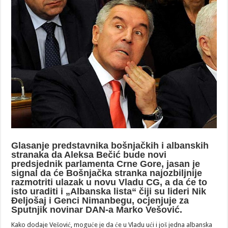
Glasanje predstavnika bošnjačkih i albanskih
stranaka da Aleksa Bečić bude novi
predsjednik parlamenta Crne Gore, jasan je
signal da će Bošnjačka stranka najozbiljnije
razmotriti ulazak u novu Vladu CG, a da će to
isto uraditi i „Albanska lista“ čiji su lideri Nik
Đeljošaj i Genci Nimanbegu, ocjenjuje za
Sputnjik novinar DAN-a Marko Vešović.
Kako dodaje Vešović, moguće je da će u Vladu ući i još jedna albanska