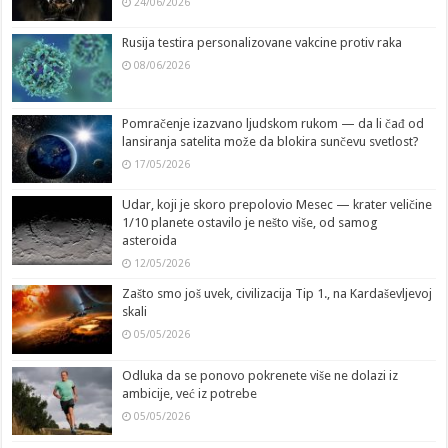
24/06/2026
Rusija testira personalizovane vakcine protiv raka
08/06/2026
Pomračenje izazvano ljudskom rukom — da li čađ od
lansiranja satelita može da blokira sunčevu svetlost?
17/05/2026
Udar, koji je skoro prepolovio Mesec — krater veličine
1/10 planete ostavilo je nešto više, od samog
asteroida
12/05/2026
Zašto smo još uvek, civilizacija Tip 1., na Kardaševljevoj
skali
05/05/2026
Odluka da se ponovo pokrenete više ne dolazi iz
ambicije, već iz potrebe
05/05/2026