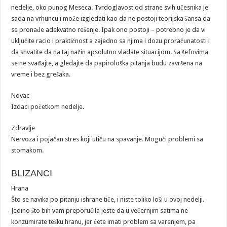
nedelje, oko punog Meseca. Tvrdoglavost od strane svih učesnika je
sada na vrhuncu i može izgledati kao da ne postoji teorijska šansa da
se pronađe adekvatno rešenje. Ipak ono postoji – potrebno je da vi
uključite racio i praktičnost a zajedno sa njima i dozu proračunatosti i
da shvatite da na taj način apsolutno vladate situacijom. Sa šefovima
se ne svađajte, a gledajte da papirološka pitanja budu završena na
vreme i bez grešaka.
Novac
Izdaci početkom nedelje.
Zdravlje
Nervoza i pojačan stres koji utiču na spavanje. Mogući problemi sa
stomakom.
BLIZANCI
Hrana
Što se navika po pitanju ishrane tiče, i niste toliko loši u ovoj nedelji.
Jedino što bih vam preporučila jeste da u večernjim satima ne
konzumirate tešku hranu, jer ćete imati problem sa varenjem, pa