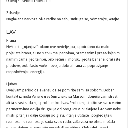
U ovoj će sedmici novca biti.
Zdravlje
Naglašena nervoza. Više radite na sebi, smirujte se, odmarajte, šetajte.
LAV
Hrana
Nešto ste „njanjavi“ tokom ove nedelje, pa je potrebno da malo
pojačate hranu, ali ne slatkišima, pecivima, premasnim i prezačinjenim
namirnicama. Jedite ribu, bilo rečnu ili morsku, jedite banane, orašaste
plodove, bobičasto voće – ovo je dobra hrana za popravljanje
raspoloženja i energiju.
Ljubav
Ovaj vam period daje šansu da se pomirite sami sa sobom. Dobar
kontakt između Venere u vašem znaku sa Marsom doneće vam strast,
ali ta strast sada nije problem kod vas. Problem je to što se sve u vašim
partnerstvima odvija drugačije od onog što vi očekujete i što vam neke
misli i pitanja i dalje kopaju po glavi. Pitanja utišajte i pogledajte u
realnost – u realnosti je sada sve u redu, vaša veza ne blista možda
punim sjajem, ali vas veže neraskidivim nitima. Slobodni Lavovi –