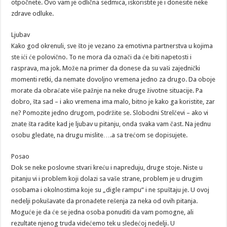
otpočnete. Ovo vam je odlična sedmica, iskoristite je i donesite neke
zdrave odluke.
Ljubav
Kako god okrenuli, sve što je vezano za emotivna partnerstva u kojima
ste ići će polovično. To ne mora da označi da će biti napetosti i
rasprava, ma jok. Može na primer da donese da su vaši zajednički
momenti retki, da nemate dovoljno vremena jedno za drugo. Da oboje
morate da obraćate više pažnje na neke druge životne situacije. Pa
dobro, šta sad – i ako vremena ima malo, bitno je kako ga koristite, zar
ne? Pomozite jedno drugom, podržite se. Slobodni Strelčevi – ako vi
znate šta radite kad je ljubav u pitanju, onda svaka vam čast. Na jednu
osobu gledate, na drugu mislite….a sa trećom se dopisujete.
Posao
Dok se neke poslovne stvari kreću i napreduju, druge stoje. Niste u
pitanju vi i problem koji dolazi sa vaše strane, problem je u drugim
osobama i okolnostima koje su „digle rampu“ i ne spuštaju je. U ovoj
nedelji pokušavate da pronađete rešenja za neka od ovih pitanja.
Moguće je da će se jedna osoba ponuditi da vam pomogne, ali
rezultate njenog truda videćemo tek u sledećoj nedelji. U