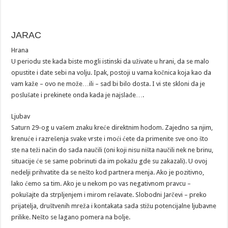
JARAC
Hrana
U periodu ste kada biste mogli istinski da uživate u hrani, da se malo
opustite i date sebi na volju. Ipak, postoji u vama kočnica koja kao da
vam kaže – ovo ne može…ili – sad bi bilo dosta. I vi ste skloni da je
poslušate i prekinete onda kada je najslađe….
Ljubav
Saturn 29-og u vašem znaku kreće direktnim hodom. Zajedno sa njim,
krenuće i razrešenja svake vrste i moći ćete da primenite sve ono što
ste na teži način do sada naučili (oni koji nisu ništa naučili nek ne brinu,
situacije će se same pobrinuti da im pokažu gde su zakazali). U ovoj
nedelji prihvatite da se nešto kod partnera menja. Ako je pozitivno,
lako ćemo sa tim. Ako je u nekom po vas negativnom pravcu –
pokušajte da strpljenjem i mirom rešavate. Slobodni Jarčevi – preko
prijatelja, društvenih mreža i kontakata sada stižu potencijalne ljubavne
prilike. Nešto se lagano pomera na bolje.