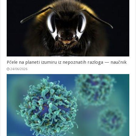
Pčele na planeti izumiru iz nepoznatih razloga — naučnik
24/06/2026