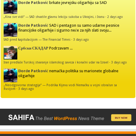
Đorđe Patković
brkate jevrejsku oligarhiju sa SAD
„Kina sve vidi“ — SAD shvatile glavnu lekciju sukoba u Ukrajini, i Iranu
·
2 days ago
Đorđe Patković
SAD i pentagon su samo udarne pesnice
financijske oligarhije i sigurno neće za njih slati svoju...
SAD pred kapitulacijom — The Financial Times
·
3 days ago
Србски СКАДАР
Podrzavam ...
Iran predlaže Turskoj stvaranje islamskog saveza i konačni udar na Izrael
·
3 days ago
Đorđe Patković
nemačka politika su marionete globalne
oligarhije
„Neodgovorna strategija“ — Podrška Kijevu vodi Nemačku u vojni obračun sa
Rusijom
·
3 days ago