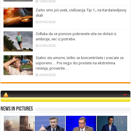
12/05/2026
Zašto smo još uvek, civilizacija Tip 1., na Kardaševljevoj
skali
05/05/2026
Odluka da se ponovo pokrenete više ne dolazi iz
ambicije, već iz potrebe
05/05/2026
Stalno ste umorni, teško se koncentrišete i osećate se
usporeno… Pre nego što pređete na ekstremna
rešenja, proverite…
26/04/2026
News in Pictures