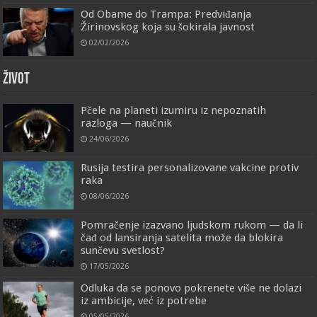
Od Obame do Trampa: Predviđanja
Žirinovskog koja su šokirala javnost
02/02/2026
ŽIVOT
Pčele na planeti izumiru iz nepoznatih
razloga — naučnik
24/06/2026
Rusija testira personalizovane vakcine protiv
raka
08/06/2026
Pomračenje izazvano ljudskom rukom — da li
čađ od lansiranja satelita može da blokira
sunčevu svetlost?
17/05/2026
Odluka da se ponovo pokrenete više ne dolazi
iz ambicije, već iz potrebe
05/05/2026