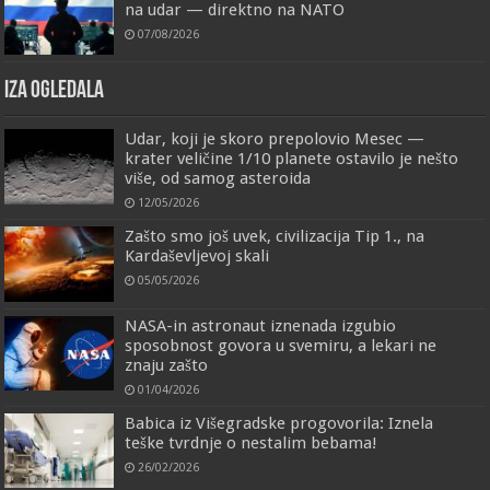
na udar — direktno na NATO
07/08/2026
IZA OGLEDALA
Udar, koji je skoro prepolovio Mesec —
krater veličine 1/10 planete ostavilo je nešto
više, od samog asteroida
12/05/2026
Zašto smo još uvek, civilizacija Tip 1., na
Kardaševljevoj skali
05/05/2026
NASA-in astronaut iznenada izgubio
sposobnost govora u svemiru, a lekari ne
znaju zašto
01/04/2026
Babica iz Višegradske progovorila: Iznela
teške tvrdnje o nestalim bebama!
26/02/2026