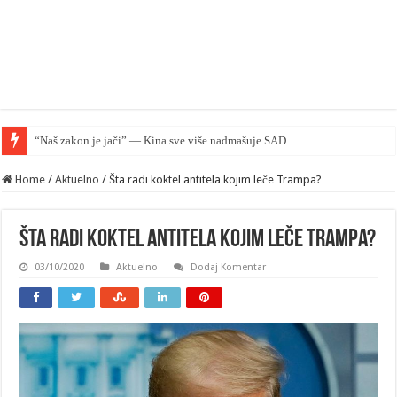
“Naš zakon je jači” — Kina sve više nadmašuje SAD u pravnom smislu
Home
/
Aktuelno
/
Šta radi koktel antitela kojim leče Trampa?
Šta radi koktel antitela kojim leče Trampa?
03/10/2020
Aktuelno
Dodaj Komentar