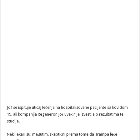
Još se ispituje uticaj lečenja na hospitalizovane pacijente sa kovidom
19, ali kompanija Regeneron još uvek nije izvestila o rezultatima te
studije.
Neki lekari su, međutim, skeptični prema tome da Trampa leče