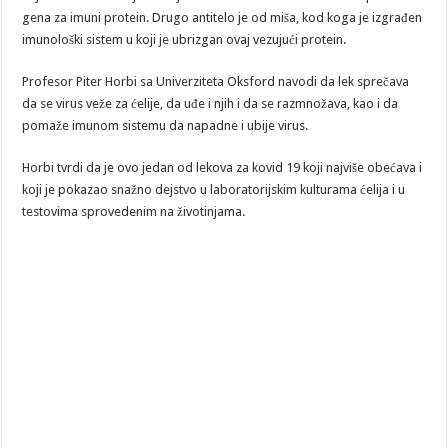
gena za imuni protein. Drugo antitelo je od miša, kod koga je izgrađen
imunološki sistem u koji je ubrizgan ovaj vezujući protein.
Profesor Piter Horbi sa Univerziteta Oksford navodi da lek sprečava
da se virus veže za ćelije, da uđe i njih i da se razmnožava, kao i da
pomaže imunom sistemu da napadne i ubije virus.
Horbi tvrdi da je ovo jedan od lekova za kovid 19 koji najviše obećava i
koji je pokazao snažno dejstvo u laboratorijskim kulturama ćelija i u
testovima sprovedenim na životinjama.