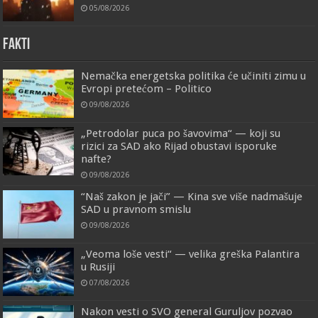
05/08/2026
FAKTI
Nemačka energetska politika će učiniti zimu u
Evropi pretećom – Politico
09/08/2026
„Petrodolar puca po šavovima“ — koji su
rizici za SAD ako Rijad obustavi isporuke
nafte?
09/08/2026
“Naš zakon je jači” — Kina sve više nadmašuje
SAD u pravnom smislu
09/08/2026
„Veoma loše vesti“ — velika greška Palantira
u Rusiji
07/08/2026
Nakon vesti o SVO general Guruljov pozvao