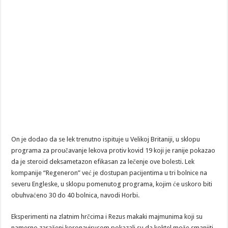
On je dodao da se lek trenutno ispituje u Velikoj Britaniji, u sklopu
programa za proučavanje lekova protiv kovid 19 koji je ranije pokazao
da je steroid deksametazon efikasan za lečenje ove bolesti. Lek
kompanije “Regeneron” već je dostupan pacijentima u tri bolnice na
severu Engleske, u sklopu pomenutog programa, kojim će uskoro biti
obuhvaćeno 30 do 40 bolnica, navodi Horbi.
Eksperimenti na zlatnim hrčcima i Rezus makaki majmunima koji su
namerno zaraženi koronavirusom pokazali su da koktel može smanjiti