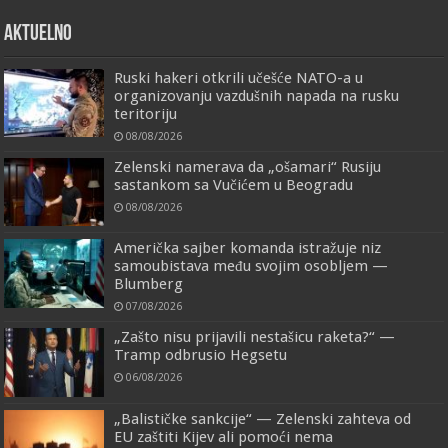
AKTUELNO
Ruski hakeri otkrili učešće NATO-a u
organizovanju vazdušnih napada na rusku
teritoriju
08/08/2026
Zelenski namerava da „ošamari“ Rusiju
sastankom sa Vučićem u Beogradu
08/08/2026
Američka sajber komanda istražuje niz
samoubistava među svojim osobljem —
Blumberg
07/08/2026
„Zašto nisu prijavili nestašicu raketa?“ —
Tramp odbrusio Hegsetu
06/08/2026
„Balističke sankcije“ — Zelenski zahteva od
EU zaštiti Kijev ali pomoći nema