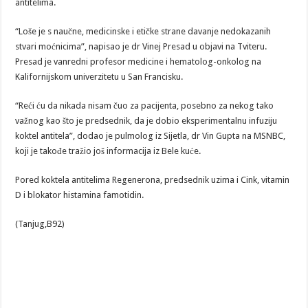
antitelima.
“Loše je s naučne, medicinske i etičke strane davanje nedokazanih
stvari moćnicima”, napisao je dr Vinej Presad u objavi na Tviteru.
Presad je vanredni profesor medicine i hematolog-onkolog na
Kalifornijskom univerzitetu u San Francisku.
“Reći ću da nikada nisam čuo za pacijenta, posebno za nekog tako
važnog kao što je predsednik, da je dobio eksperimentalnu infuziju
koktel antitela”, dodao je pulmolog iz Sijetla, dr Vin Gupta na MSNBC,
koji je takođe tražio još informacija iz Bele kuće.
Pored koktela antitelima Regenerona, predsednik uzima i Cink, vitamin
D i blokator histamina famotidin.
(Tanjug,B92)