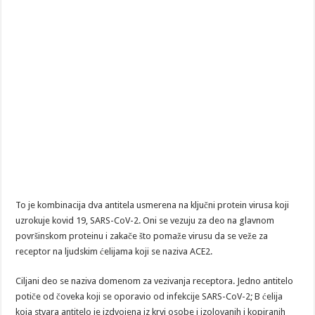
To je kombinacija dva antitela usmerena na ključni protein virusa koji
uzrokuje kovid 19, SARS-CoV-2. Oni se vezuju za deo na glavnom
površinskom proteinu i zakače što pomaže virusu da se veže za
receptor na ljudskim ćelijama koji se naziva ACE2.
Ciljani deo se naziva domenom za vezivanja receptora. Jedno antitelo
potiče od čoveka koji se oporavio od infekcije SARS-CoV-2; B ćelija
koja stvara antitelo je izdvojena iz krvi osobe i izolovanih i kopiranih