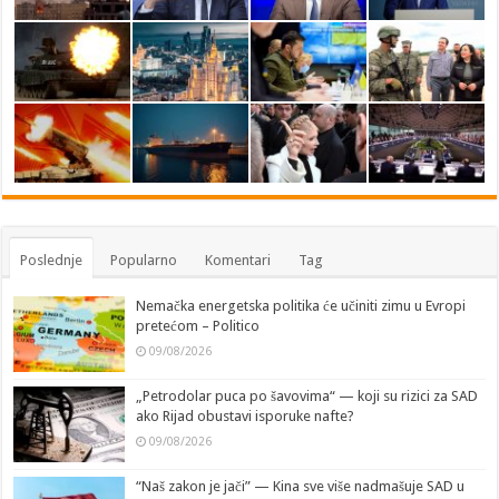
Poslednje
Popularno
Komentari
Tag
Nemačka energetska politika će učiniti zimu u Evropi
pretećom – Politico
09/08/2026
„Petrodolar puca po šavovima“ — koji su rizici za SAD
ako Rijad obustavi isporuke nafte?
09/08/2026
“Naš zakon je jači” — Kina sve više nadmašuje SAD u