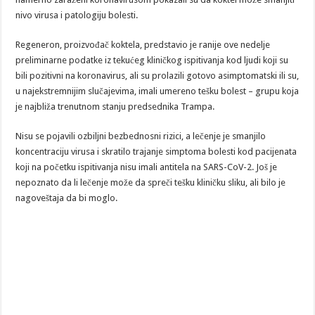
nivo virusa i patologiju bolesti.
Regeneron, proizvođač koktela, predstavio je ranije ove nedelje
preliminarne podatke iz tekućeg kliničkog ispitivanja kod ljudi koji su
bili pozitivni na koronavirus, ali su prolazili gotovo asimptomatski ili su,
u najekstremnijim slučajevima, imali umereno tešku bolest – grupu koja
je najbliža trenutnom stanju predsednika Trampa.
Nisu se pojavili ozbiljni bezbednosni rizici, a lečenje je smanjilo
koncentraciju virusa i skratilo trajanje simptoma bolesti kod pacijenata
koji na početku ispitivanja nisu imali antitela na SARS-CoV-2. Još je
nepoznato da li lečenje može da spreči tešku kliničku sliku, ali bilo je
nagoveštaja da bi moglo.