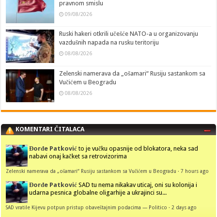
pravnom smislu
09/08/2026
Ruski hakeri otkrili učešće NATO-a u organizovanju
vazdušnih napada na rusku teritoriju
08/08/2026
Zelenski namerava da „ošamari“ Rusiju sastankom sa
Vučićem u Beogradu
08/08/2026
KOMENTARI ČITALACA
Đorđe Patković
to je vučku opasnije od blokatora, neka sad
nabavi onaj kačket sa retrovizorima
Zelenski namerava da „ošamari“ Rusiju sastankom sa Vučićem u Beogradu
·
7 hours ago
Đorđe Patković
SAD tu nema nikakav uticaj, oni su kolonija i
udarna pesnica globalne oligarhije a ukrajinci su...
SAD vratile Kijevu potpun pristup obaveštajnim podacima — Politico
·
2 days ago