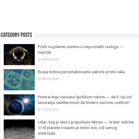
Category Posts
Pčele na planeti izumiru iz nepoznatih razloga —
naučnik
24/06/2026
Rusija testira personalizovane vakcine protiv raka
08/06/2026
Pomračenje izazvano ljudskom rukom — da li čađ od
lansiranja satelita može da blokira sunčevu svetlost?
17/05/2026
Udar, koji je skoro prepolovio Mesec — krater veličine
1/10 planete ostavilo je nešto više, od samog
asteroida