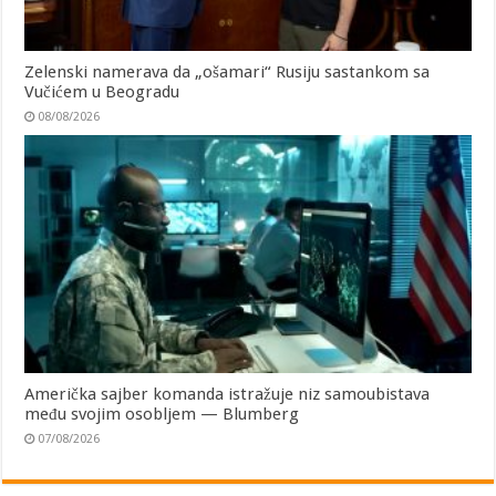
Zelenski namerava da „ošamari“ Rusiju sastankom sa
Vučićem u Beogradu
08/08/2026
Američka sajber komanda istražuje niz samoubistava
među svojim osobljem — Blumberg
07/08/2026