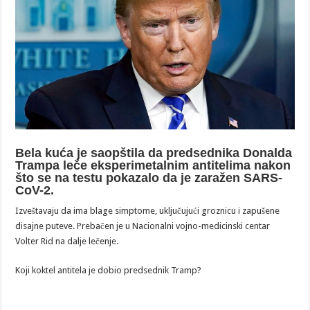
Bela kuća je saopštila da predsednika Donalda
Trampa leče eksperimetalnim antitelima nakon
što se na testu pokazalo da je zaražen SARS-
CoV-2.
Izveštavaju da ima blage simptome, uključujući groznicu i zapušene
disajne puteve. Prebačen je u Nacionalni vojno-medicinski centar
Volter Rid na dalje lečenje.
Koji koktel antitela je dobio predsednik Tramp?