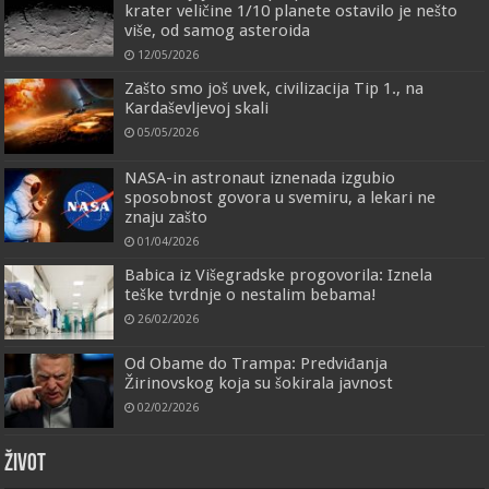
krater veličine 1/10 planete ostavilo je nešto
više, od samog asteroida
12/05/2026
Zašto smo još uvek, civilizacija Tip 1., na
Kardaševljevoj skali
05/05/2026
NASA-in astronaut iznenada izgubio
sposobnost govora u svemiru, a lekari ne
znaju zašto
01/04/2026
Babica iz Višegradske progovorila: Iznela
teške tvrdnje o nestalim bebama!
26/02/2026
Od Obame do Trampa: Predviđanja
Žirinovskog koja su šokirala javnost
02/02/2026
ŽIVOT