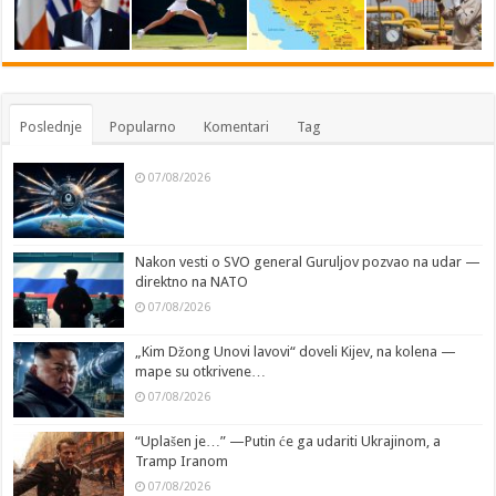
Poslednje
Popularno
Komentari
Tag
07/08/2026
Nakon vesti o SVO general Guruljov pozvao na udar —
direktno na NATO
07/08/2026
„Kim Džong Unovi lavovi“ doveli Kijev, na kolena —
mape su otkrivene…
07/08/2026
“Uplašen je…” —Putin će ga udariti Ukrajinom, a
Tramp Iranom
07/08/2026