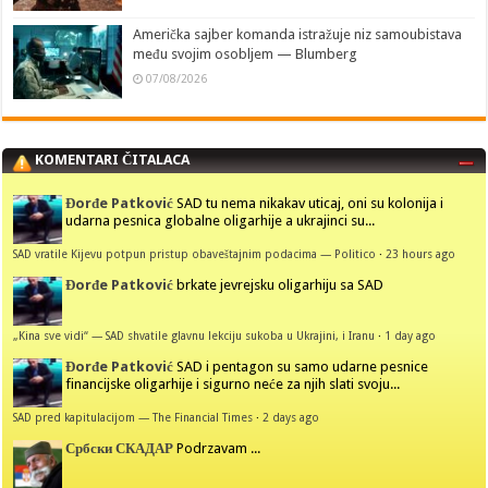
Američka sajber komanda istražuje niz samoubistava
među svojim osobljem — Blumberg
07/08/2026
KOMENTARI ČITALACA
Đorđe Patković
SAD tu nema nikakav uticaj, oni su kolonija i
udarna pesnica globalne oligarhije a ukrajinci su...
SAD vratile Kijevu potpun pristup obaveštajnim podacima — Politico
·
23 hours ago
Đorđe Patković
brkate jevrejsku oligarhiju sa SAD
„Kina sve vidi“ — SAD shvatile glavnu lekciju sukoba u Ukrajini, i Iranu
·
1 day ago
Đorđe Patković
SAD i pentagon su samo udarne pesnice
financijske oligarhije i sigurno neće za njih slati svoju...
SAD pred kapitulacijom — The Financial Times
·
2 days ago
Србски СКАДАР
Podrzavam ...