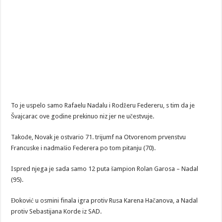
To je uspelo samo Rafaelu Nadalu i Rodžeru Federeru, s tim da je
Švajcarac ove godine prekinuo niz jer ne učestvuje.
Takođe, Novak je ostvario 71. trijumf na Otvorenom prvenstvu
Francuske i nadmašio Federera po tom pitanju (70).
Ispred njega je sada samo 12 puta šampion Rolan Garosa – Nadal
(95).
Đoković u osmini finala igra protiv Rusa Karena Hačanova, a Nadal
protiv Sebastijana Korde iz SAD.