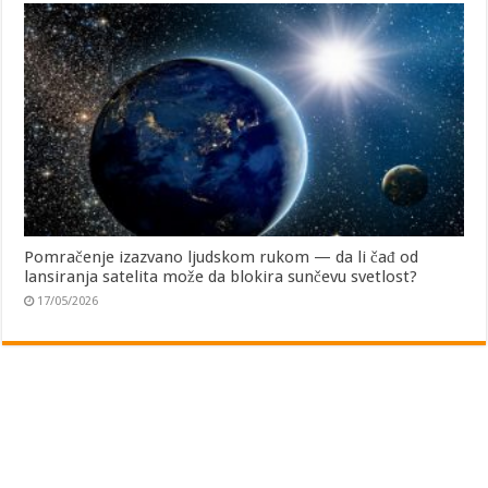
Pomračenje izazvano ljudskom rukom — da li čađ od
lansiranja satelita može da blokira sunčevu svetlost?
17/05/2026