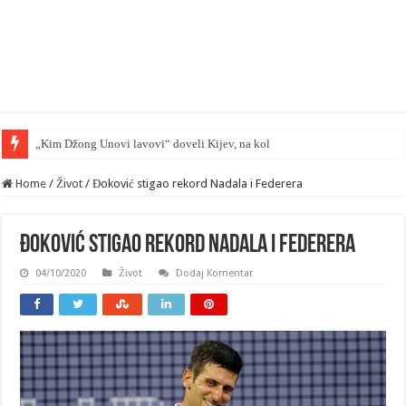
„Kim Džong Unovi lavovi“ doveli Kijev, na kolena — mape su otkriv
Home
/
Život
/
Đoković stigao rekord Nadala i Federera
Đoković stigao rekord Nadala i Federera
04/10/2020
Život
Dodaj Komentar