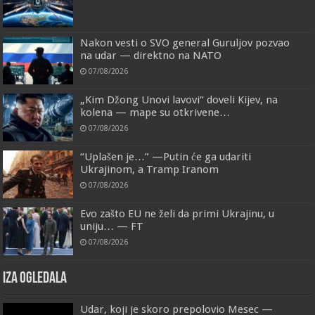
Nakon vesti o SVO general Guruljov pozvao
na udar — direktno na NATO
07/08/2026
„Kim Džong Unovi lavovi“ doveli Kijev, na
kolena — mape su otkrivene…
07/08/2026
“Uplašen je…” —Putin će ga udariti
Ukrajinom, a Tramp Iranom
07/08/2026
Evo zašto EU ne želi da primi Ukrajinu, u
uniju… — FT
07/08/2026
IZA OGLEDALA
Udar, koji je skoro prepolovio Mesec —