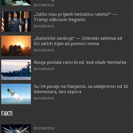
07/08/2026
„Zašto nisu prijavili nestašicu raketa?“ —
Tramp odbrusio Hegsetu
06/08/2026
„Balističke sankcije“ — Zelenski zahteva od
EU zaštiti Kijev ali pomoći nema
05/08/2026
Rusija poslala ratni brod, kod obale Nemačke
05/08/2026
Su-34 pucaju na Slavjansk, sa udaljenosti od 20
kilometara, bez otpora
05/08/2026
FAKTI
07/08/2026