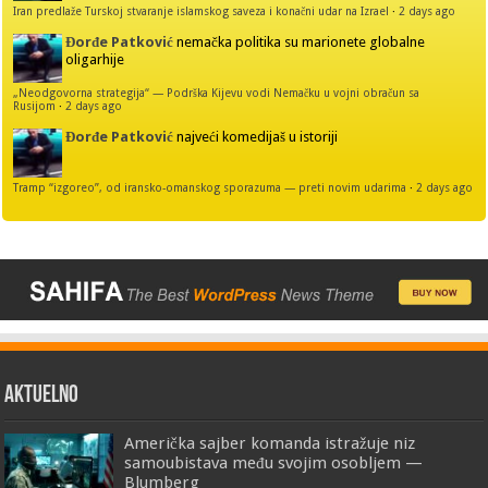
Iran predlaže Turskoj stvaranje islamskog saveza i konačni udar na Izrael
·
2 days ago
Đorđe Patković
nemačka politika su marionete globalne
oligarhije
„Neodgovorna strategija“ — Podrška Kijevu vodi Nemačku u vojni obračun sa
Rusijom
·
2 days ago
Đorđe Patković
najveći komedijaš u istoriji
Tramp “izgoreo”, od iransko-omanskog sporazuma — preti novim udarima
·
2 days ago
AKTUELNO
Američka sajber komanda istražuje niz
samoubistava među svojim osobljem —
Blumberg