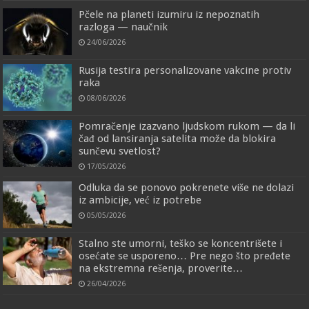
Pčele na planeti izumiru iz nepoznatih
razloga — naučnik
24/06/2026
Rusija testira personalizovane vakcine protiv
raka
08/06/2026
Pomračenje izazvano ljudskom rukom — da li
čađ od lansiranja satelita može da blokira
sunčevu svetlost?
17/05/2026
Odluka da se ponovo pokrenete više ne dolazi
iz ambicije, već iz potrebe
05/05/2026
Stalno ste umorni, teško se koncentrišete i
osećate se usporeno… Pre nego što pređete
na ekstremna rešenja, proverite…
26/04/2026