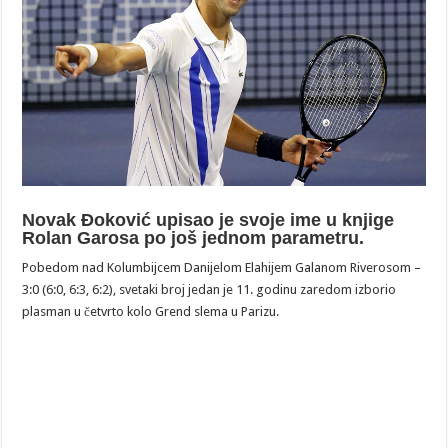
Novak Đoković upisao je svoje ime u knjige
Rolan Garosa po još jednom parametru.
Pobedom nad Kolumbijcem Danijelom Elahijem Galanom Riverosom –
3:0 (6:0, 6:3, 6:2), svetaki broj jedan je 11. godinu zaredom izborio
plasman u četvrto kolo Grend slema u Parizu.