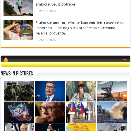
ambicije, već iz potrebe
05/05/2026
Stalno ste umorni, teško se koncentrišete i osećate se
usporeno… Pre nego što pređete na ekstremna
rešenja, proverite…
26/04/2026
News in Pictures