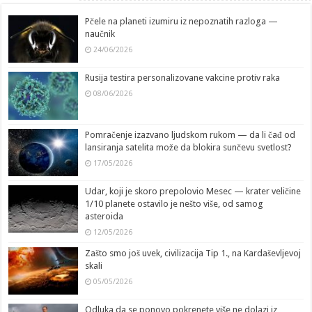
Pčele na planeti izumiru iz nepoznatih razloga —
naučnik
24/06/2026
Rusija testira personalizovane vakcine protiv raka
08/06/2026
Pomračenje izazvano ljudskom rukom — da li čađ od
lansiranja satelita može da blokira sunčevu svetlost?
17/05/2026
Udar, koji je skoro prepolovio Mesec — krater veličine
1/10 planete ostavilo je nešto više, od samog
asteroida
12/05/2026
Zašto smo još uvek, civilizacija Tip 1., na Kardaševljevoj
skali
05/05/2026
Odluka da se ponovo pokrenete više ne dolazi iz