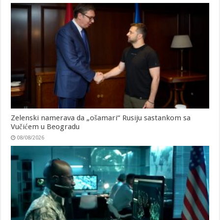
Zelenski namerava da „ošamari“ Rusiju sastankom sa
Vučićem u Beogradu
08/08/2026