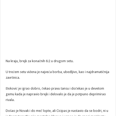
Na kraju, brejk za konačnih 6:2 u drugom setu.
U trećem setu viđena je najveća borba, ubedljivo, kao i najdramatičnija
završnica.
Đoković je igrao dobro, čekao pravu šansu i dočekao je u devetom
gemu kada je napravio brejk i delovalo je da je potpuno deprimirao
rivala.
Došao je Novak i do meč lopte, ali Cicipas je nastavio da se bodri, ni u