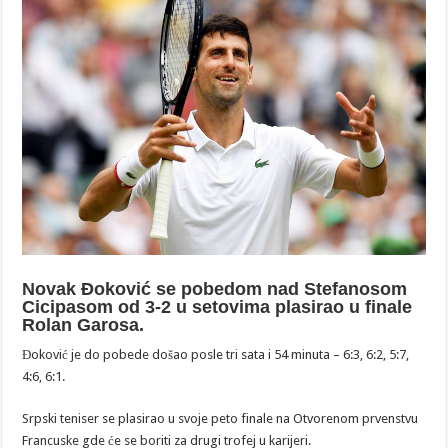
Novak Đoković se pobedom nad Stefanosom
Cicipasom od 3-2 u setovima plasirao u finale
Rolan Garosa.
Đoković je do pobede došao posle tri sata i 54 minuta – 6:3, 6:2, 5:7,
4:6, 6:1.
Srpski teniser se plasirao u svoje peto finale na Otvorenom prvenstvu
Francuske gde će se boriti za drugi trofej u karijeri.