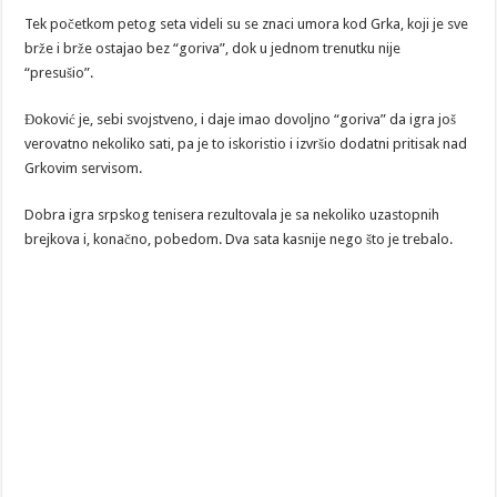
Tek početkom petog seta videli su se znaci umora kod Grka, koji je sve
brže i brže ostajao bez “goriva”, dok u jednom trenutku nije
“presušio”.
Đoković je, sebi svojstveno, i daje imao dovoljno “goriva” da igra još
verovatno nekoliko sati, pa je to iskoristio i izvršio dodatni pritisak nad
Grkovim servisom.
Dobra igra srpskog tenisera rezultovala je sa nekoliko uzastopnih
brejkova i, konačno, pobedom. Dva sata kasnije nego što je trebalo.