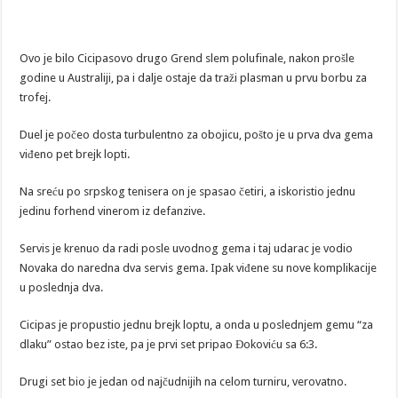
Ovo je bilo Cicipasovo drugo Grend slem polufinale, nakon prošle
godine u Australiji, pa i dalje ostaje da traži plasman u prvu borbu za
trofej.
Duel je počeo dosta turbulentno za obojicu, pošto je u prva dva gema
viđeno pet brejk lopti.
Na sreću po srpskog tenisera on je spasao četiri, a iskoristio jednu
jedinu forhend vinerom iz defanzive.
Servis je krenuo da radi posle uvodnog gema i taj udarac je vodio
Novaka do naredna dva servis gema. Ipak viđene su nove komplikacije
u poslednja dva.
Cicipas je propustio jednu brejk loptu, a onda u poslednjem gemu “za
dlaku” ostao bez iste, pa je prvi set pripao Đokoviću sa 6:3.
Drugi set bio je jedan od najčudnijih na celom turniru, verovatno.