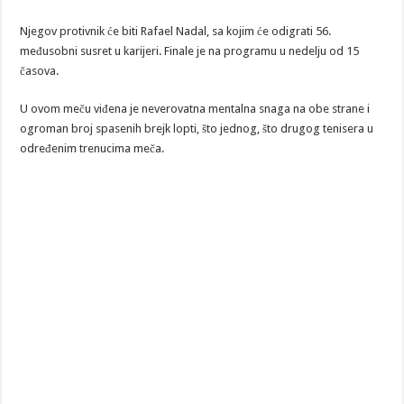
Njegov protivnik će biti Rafael Nadal, sa kojim će odigrati 56.
međusobni susret u karijeri. Finale je na programu u nedelju od 15
časova.
U ovom meču viđena je neverovatna mentalna snaga na obe strane i
ogroman broj spasenih brejk lopti, što jednog, što drugog tenisera u
određenim trenucima meča.