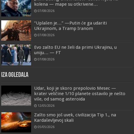
kolena — mape su otkrivene…
07/08/2026
“Uplašen je…” —Putin će ga udariti
Ukrajinom, a Tramp Iranom
07/08/2026
Evo zašto EU ne želi da primi Ukrajinu, u
uniju… — FT
07/08/2026
IZA OGLEDALA
Udar, koji je skoro prepolovio Mesec —
krater veličine 1/10 planete ostavilo je nešto
više, od samog asteroida
12/05/2026
Zašto smo još uvek, civilizacija Tip 1., na
Kardaševljevoj skali
05/05/2026