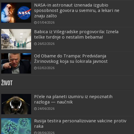
NASA-in astronaut iznenada izgubio
sposobnost govora u svemiru, a lekari ne
znaju zašto
01/04/2026
Babica iz Višegradske progovorila: Iznela
teške tvrdnje o nestalim bebama!
26/02/2026
Od Obame do Trampa: Predviđanja
Žirinovskog koja su šokirala javnost
02/02/2026
ŽIVOT
Pčele na planeti izumiru iz nepoznatih
razloga — naučnik
24/06/2026
Rusija testira personalizovane vakcine protiv
raka
08/06/2026