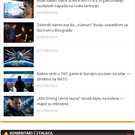
Ruski hakeri otkrili učešće NATO-a u organizovanju
vazdušnih napada na rusku teritoriju
08/08/2026
Zelenski namerava da „ošamari“ Rusiju sastankom sa
Vučićem u Beogradu
08/08/2026
07/08/2026
Nakon vesti o SVO general Guruljov pozvao na udar —
direktno na NATO
07/08/2026
„Kim Džong Unovi lavovi“ doveli Kijev, na kolena —
mape su otkrivene…
07/08/2026
KOMENTARI ČITALACA