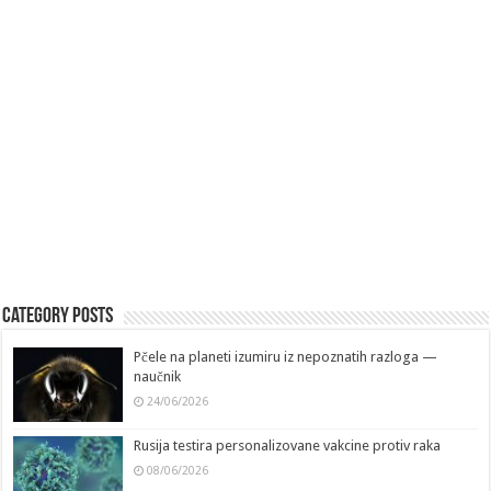
Category Posts
Pčele na planeti izumiru iz nepoznatih razloga —
naučnik
24/06/2026
Rusija testira personalizovane vakcine protiv raka
08/06/2026