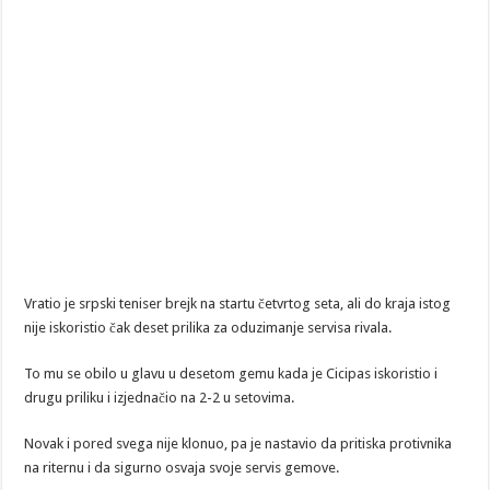
Vratio je srpski teniser brejk na startu četvrtog seta, ali do kraja istog
nije iskoristio čak deset prilika za oduzimanje servisa rivala.
To mu se obilo u glavu u desetom gemu kada je Cicipas iskoristio i
drugu priliku i izjednačio na 2-2 u setovima.
Novak i pored svega nije klonuo, pa je nastavio da pritiska protivnika
na riternu i da sigurno osvaja svoje servis gemove.