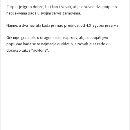
Cicipas je igrao dobro, baš kao i Novak, ali je doživeo dva potpuno
neočekivana pada u svojim servis gemovima.
Naime, u dva navrata kada je imao prednost od 4:0 izgubio je servis.
Grk nije igrao loše u drugom setu, naprotiv, ali je neobjašnjivo
popuštao kada se to najmanje očekivalo, a Novak je sa radošću
dočekao takve “poklone”.