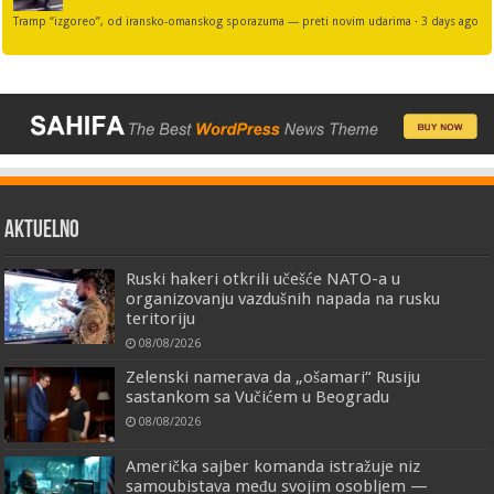
Tramp “izgoreo”, od iransko-omanskog sporazuma — preti novim udarima
·
3 days ago
AKTUELNO
Ruski hakeri otkrili učešće NATO-a u
organizovanju vazdušnih napada na rusku
teritoriju
08/08/2026
Zelenski namerava da „ošamari“ Rusiju
sastankom sa Vučićem u Beogradu
08/08/2026
Američka sajber komanda istražuje niz
samoubistava među svojim osobljem —