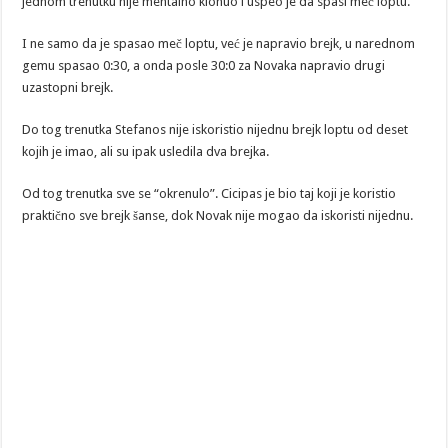
jednom trenutku nije mentalno klonuo i uspeo je da spasi meč loptu.
I ne samo da je spasao meč loptu, već je napravio brejk, u narednom
gemu spasao 0:30, a onda posle 30:0 za Novaka napravio drugi
uzastopni brejk.
Do tog trenutka Stefanos nije iskoristio nijednu brejk loptu od deset
kojih je imao, ali su ipak usledila dva brejka.
Od tog trenutka sve se “okrenulo”. Cicipas je bio taj koji je koristio
praktično sve brejk šanse, dok Novak nije mogao da iskoristi nijednu.