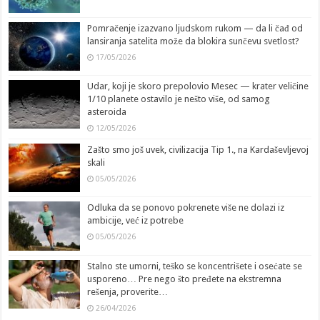
Pomračenje izazvano ljudskom rukom — da li čađ od
lansiranja satelita može da blokira sunčevu svetlost?
17/05/2026
Udar, koji je skoro prepolovio Mesec — krater veličine
1/10 planete ostavilo je nešto više, od samog
asteroida
12/05/2026
Zašto smo još uvek, civilizacija Tip 1., na Kardaševljevoj
skali
05/05/2026
Odluka da se ponovo pokrenete više ne dolazi iz
ambicije, već iz potrebe
05/05/2026
Stalno ste umorni, teško se koncentrišete i osećate se
usporeno… Pre nego što pređete na ekstremna
rešenja, proverite…
26/04/2026