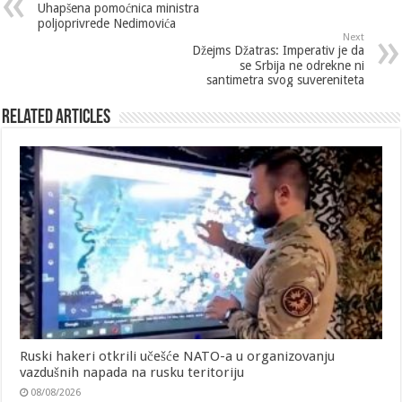
Uhapšena pomoćnica ministra
poljoprivrede Nedimovića
Next
Džejms Džatras: Imperativ je da
se Srbija ne odrekne ni
santimetra svog suvereniteta
Related Articles
Ruski hakeri otkrili učešće NATO-a u organizovanju
vazdušnih napada na rusku teritoriju
08/08/2026