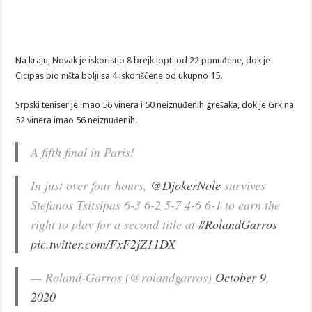
Na kraju, Novak je iskoristio 8 brejk lopti od 22 ponuđene, dok je
Cicipas bio ništa bolji sa 4 iskorišćene od ukupno 15.
Srpski teniser je imao 56 vinera i 50 neiznuđenih grešaka, dok je Grk na
52 vinera imao 56 neiznuđenih.
A fifth final in Paris!
In just over four hours,
@DjokerNole
survives
Stefanos Tsitsipas 6-3 6-2 5-7 4-6 6-1 to earn the
right to play for a second title at
#RolandGarros
pic.twitter.com/FxF2jZ11DX
— Roland-Garros (@rolandgarros)
October 9,
2020