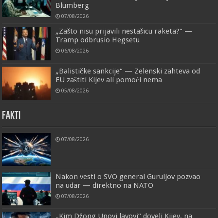
Blumberg
07/08/2026
„Zašto nisu prijavili nestašicu raketa?“ —
Tramp odbrusio Hegsetu
06/08/2026
„Balističke sankcije“ — Zelenski zahteva od
EU zaštiti Kijev ali pomoći nema
05/08/2026
FAKTI
07/08/2026
Nakon vesti o SVO general Guruljov pozvao
na udar — direktno na NATO
07/08/2026
„Kim Džong Unovi lavovi“ doveli Kijev, na