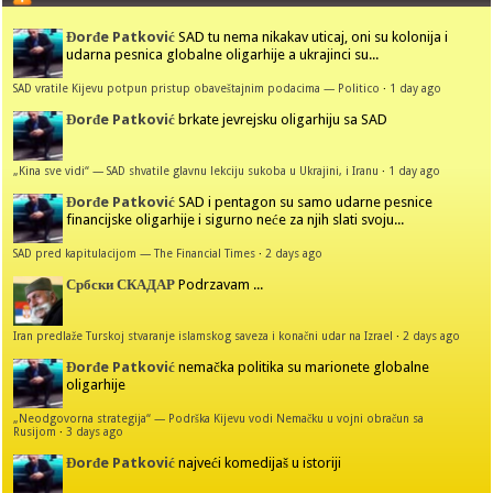
Đorđe Patković
SAD tu nema nikakav uticaj, oni su kolonija i
udarna pesnica globalne oligarhije a ukrajinci su...
SAD vratile Kijevu potpun pristup obaveštajnim podacima — Politico
·
1 day ago
Đorđe Patković
brkate jevrejsku oligarhiju sa SAD
„Kina sve vidi“ — SAD shvatile glavnu lekciju sukoba u Ukrajini, i Iranu
·
1 day ago
Đorđe Patković
SAD i pentagon su samo udarne pesnice
financijske oligarhije i sigurno neće za njih slati svoju...
SAD pred kapitulacijom — The Financial Times
·
2 days ago
Србски СКАДАР
Podrzavam ...
Iran predlaže Turskoj stvaranje islamskog saveza i konačni udar na Izrael
·
2 days ago
Đorđe Patković
nemačka politika su marionete globalne
oligarhije
„Neodgovorna strategija“ — Podrška Kijevu vodi Nemačku u vojni obračun sa
Rusijom
·
3 days ago
Đorđe Patković
najveći komedijaš u istoriji