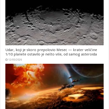
Udar, koji je skoro prepolovio Mesec — krater veličine
1/10 planete ostavilo je nešto više, od samog asteroida
12/05/2026