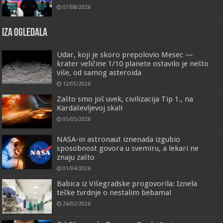
07/08/2026
IZA OGLEDALA
Udar, koji je skoro prepolovio Mesec —
krater veličine 1/10 planete ostavilo je nešto
više, od samog asteroida
12/05/2026
Zašto smo još uvek, civilizacija Tip 1., na
Kardaševljevoj skali
05/05/2026
NASA-in astronaut iznenada izgubio
sposobnost govora u svemiru, a lekari ne
znaju zašto
01/04/2026
Babica iz Višegradske progovorila: Iznela
teške tvrdnje o nestalim bebama!
26/02/2026