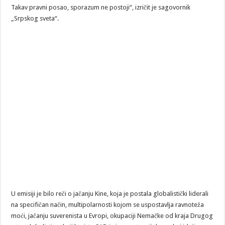
Takav pravni posao, sporazum ne postoji“, izričit je sagovornik
„Srpskog sveta“.
U emisiji je bilo reči o jačanju Kine, koja je postala globalistički liderali
na specifičan način, multipolarnosti kojom se uspostavlja ravnoteža
moći, jačanju suverenista u Evropi, okupaciji Nemačke od kraja Drugog