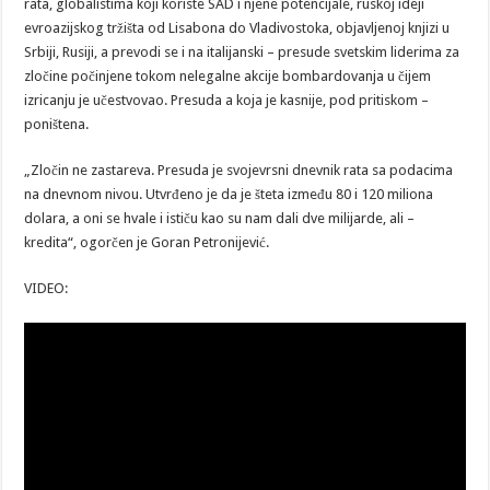
rata, globalistima koji koriste SAD i njene potencijale, ruskoj ideji
evroazijskog tržišta od Lisabona do Vladivostoka, objavljenoj knjizi u
Srbiji, Rusiji, a prevodi se i na italijanski – presude svetskim liderima za
zločine počinjene tokom nelegalne akcije bombardovanja u čijem
izricanju je učestvovao. Presuda a koja je kasnije, pod pritiskom –
poništena.
„Zločin ne zastareva. Presuda je svojevrsni dnevnik rata sa podacima
na dnevnom nivou. Utvrđeno je da je šteta između 80 i 120 miliona
dolara, a oni se hvale i ističu kao su nam dali dve milijarde, ali –
kredita“, ogorčen je Goran Petronijević.
VIDEO: