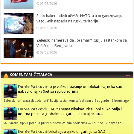
09/08/2026
Ruski hakeri otkrili učešće NATO-a u organizovanju
vazdušnih napada na rusku teritoriju
08/08/2026
Zelenski namerava da „ošamari“ Rusiju sastankom sa
Vučićem u Beogradu
08/08/2026
KOMENTARI ČITALACA
Đorđe Patković
to je vučku opasnije od blokatora, neka sad
nabavi onaj kačket sa retrovizorima
Zelenski namerava da „ošamari“ Rusiju sastankom sa Vučićem u Beogradu
·
6 hours ago
Đorđe Patković
SAD tu nema nikakav uticaj, oni su kolonija i
udarna pesnica globalne oligarhije a ukrajinci su...
SAD vratile Kijevu potpun pristup obaveštajnim podacima — Politico
·
2 days ago
Đorđe Patković
brkate jevrejsku oligarhiju sa SAD