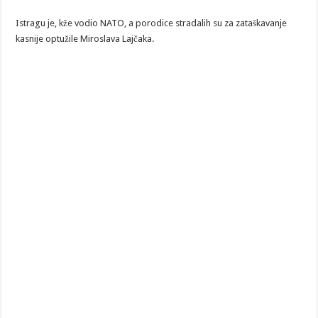
Istragu je, kže vodio NATO, a porodice stradalih su za zataškavanje
kasnije optužile Miroslava Lajčaka.