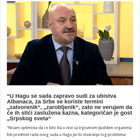
“U Hagu se sada zapravo sudi za ubistva
Albanaca, za Srbe se koriste termini
„zatvorenik“, „zarobljenik“, zato ne verujem da
će ih stići zaslužena kazna, kategoričan je gost
„Srpskog sveta“
“Nisam optimista da će bilo šta u vezi sa trgovinom ljudskim organima
biti predmet rada ovog suda u Hagu jer bi otvaranje tog problema