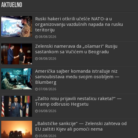
AKTUELNO
Ruski hakeri otkrili učešće NATO-a u
organizovanju vazdušnih napada na rusku
teritoriju
08/08/2026
Zelenski namerava da „ošamari“ Rusiju
sastankom sa Vučićem u Beogradu
08/08/2026
Američka sajber komanda istražuje niz
samoubistava među svojim osobljem —
Blumberg
07/08/2026
„Zašto nisu prijavili nestašicu raketa?“ —
Tramp odbrusio Hegsetu
06/08/2026
„Balističke sankcije“ — Zelenski zahteva od
EU zaštiti Kijev ali pomoći nema
05/08/2026