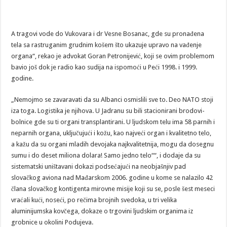
A tragovi vode do Vukovara i dr Vesne Bosanac, gde su pronađena
tela sa rastruganim grudnim košem što ukazuje upravo na vađenje
organa“, rekao je advokat Goran Petronijević, koji se ovim problemom
bavio još dok je radio kao sudija na ispomoći u Peći 1998. i 1999.
godine.
„Nemojmo se zavaravati da su Albanci osmislili sve to. Deo NATO stoji
iza toga. Logistika je njihova. U Jadranu su bili stacionirani brodovi-
bolnice gde su ti organi transplantirani. U ljudskom telu ima 58 parnih i
neparnih organa, uključujući i kožu, kao najveći organ i kvalitetno telo,
a kažu da su organi mladih devojaka najkvalitetnija, mogu da dosegnu
sumu i do deset miliona dolara! Samo jedno telo““, i dodaje da su
sistematski uništavani dokazi podsećajući na neobjašnjiv pad
slovačkog aviona nad Mađarskom 2006. godine u kome se nalazilo 42
člana slovačkog kontigenta mirovne misije koji su se, posle šest meseci
vraćali kući, noseći, po rečima brojnih svedoka, u tri velika
aluminijumska kovčega, dokaze o trgovini ljudskim organima iz
grobnice u okolini Podujeva.