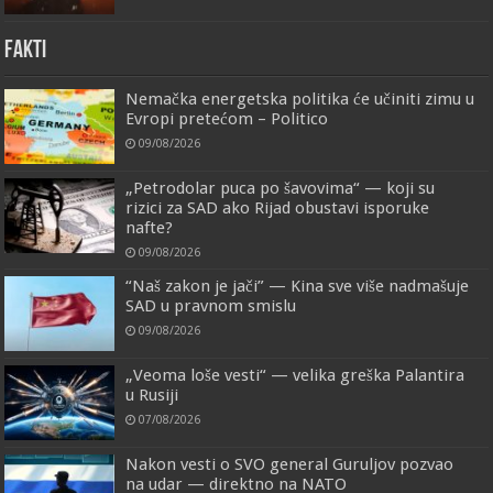
FAKTI
Nemačka energetska politika će učiniti zimu u
Evropi pretećom – Politico
09/08/2026
„Petrodolar puca po šavovima“ — koji su
rizici za SAD ako Rijad obustavi isporuke
nafte?
09/08/2026
“Naš zakon je jači” — Kina sve više nadmašuje
SAD u pravnom smislu
09/08/2026
„Veoma loše vesti“ — velika greška Palantira
u Rusiji
07/08/2026
Nakon vesti o SVO general Guruljov pozvao
na udar — direktno na NATO