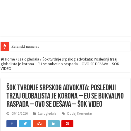
Zelenski namerava da „ošamari“ Rusiju sasta
Home
/
Iza ogledala
/
Šok tvrdnje srpskog advokata: Poslednji trzaj
globalista je korona – EU se bukvalno raspada – OVO SE DEŠAVA – ŠOK
VIDEO
Šok tvrdnje srpskog advokata: Poslednji
trzaj globalista je korona – EU se bukvalno
raspada – OVO SE DEŠAVA – ŠOK VIDEO
09/12/2020
Iza ogledala
Dodaj Komentar