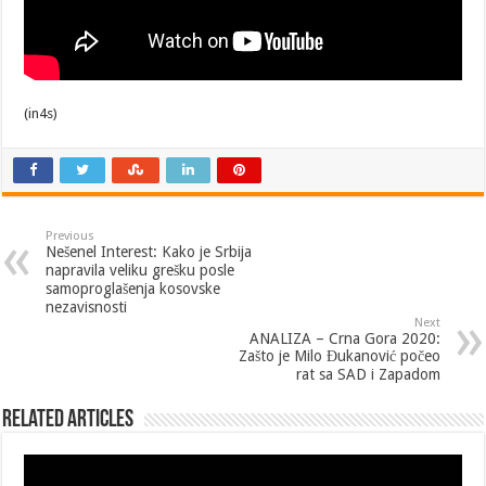
(in4s)
Previous
Nešenel Interest: Kako je Srbija
napravila veliku grešku posle
samoproglašenja kosovske
nezavisnosti
Next
ANALIZA – Crna Gora 2020:
Zašto je Milo Đukanović počeo
rat sa SAD i Zapadom
Related Articles