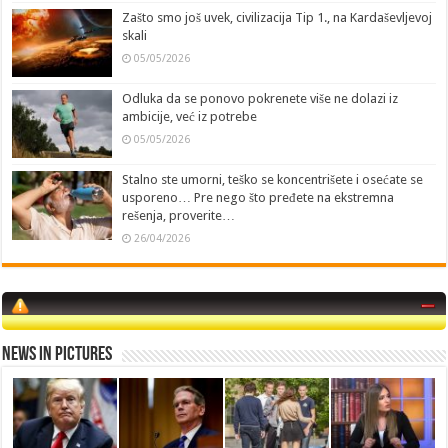
Zašto smo još uvek, civilizacija Tip 1., na Kardaševljevoj
skali
05/05/2026
Odluka da se ponovo pokrenete više ne dolazi iz
ambicije, već iz potrebe
05/05/2026
Stalno ste umorni, teško se koncentrišete i osećate se
usporeno… Pre nego što pređete na ekstremna
rešenja, proverite…
26/04/2026
News in Pictures