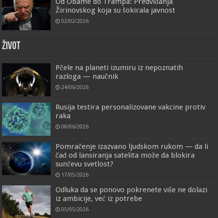
Od Obame do Trampa: Predviđanja
Žirinovskog koja su šokirala javnost
02/02/2026
ŽIVOT
Pčele na planeti izumiru iz nepoznatih
razloga — naučnik
24/06/2026
Rusija testira personalizovane vakcine protiv
raka
08/06/2026
Pomračenje izazvano ljudskom rukom — da li
čađ od lansiranja satelita može da blokira
sunčevu svetlost?
17/05/2026
Odluka da se ponovo pokrenete više ne dolazi
iz ambicije, već iz potrebe
05/05/2026