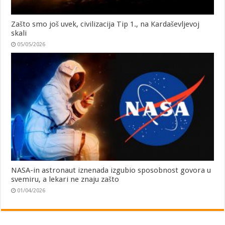
Zašto smo još uvek, civilizacija Tip 1., na Kardaševljevoj
skali
05/05/2026
NASA-in astronaut iznenada izgubio sposobnost govora u
svemiru, a lekari ne znaju zašto
01/04/2026