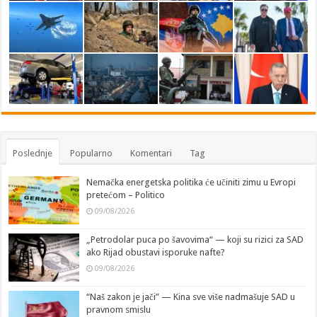
Poslednje
Popularno
Komentari
Tag
Nemačka energetska politika će učiniti zimu u Evropi
pretećom – Politico
09/08/2026
„Petrodolar puca po šavovima“ — koji su rizici za SAD
ako Rijad obustavi isporuke nafte?
09/08/2026
“Naš zakon je jači” — Kina sve više nadmašuje SAD u
pravnom smislu