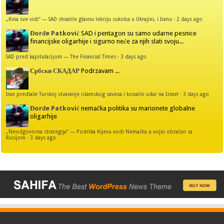
„Kina sve vidi“ — SAD shvatile glavnu lekciju sukoba u Ukrajini, i Iranu
·
2 days ago
Đorđe Patković
SAD i pentagon su samo udarne pesnice
financijske oligarhije i sigurno neće za njih slati svoju...
SAD pred kapitulacijom — The Financial Times
·
3 days ago
Србски СКАДАР
Podrzavam ...
Iran predlaže Turskoj stvaranje islamskog saveza i konačni udar na Izrael
·
3 days ago
Đorđe Patković
nemačka politika su marionete globalne
oligarhije
„Neodgovorna strategija“ — Podrška Kijevu vodi Nemačku u vojni obračun sa
Rusijom
·
3 days ago