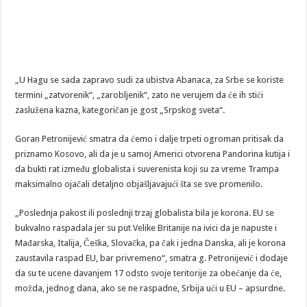
„U Hagu se sada zapravo sudi za ubistva Abanaca, za Srbe se koriste
termini „zatvorenik“, „zarobljenik“, zato ne verujem da će ih stići
zaslužena kazna, kategoričan je gost „Srpskog sveta“.
Goran Petronijević smatra da ćemo i dalje trpeti ogroman pritisak da
priznamo Kosovo, ali da je u samoj Americi otvorena Pandorina kutija i
da bukti rat između globalista i suverenista koji su za vreme Trampa
maksimalno ojačali detaljno objašljavajući šta se sve promenilo.
„Poslednja pakost ili poslednji trzaj globalista bila je korona. EU se
bukvalno raspadala jer su put Velike Britanije na ivici da je napuste i
Mađarska, Italija, Češka, Slovačka, pa čak i jedna Danska, ali je korona
zaustavila raspad EU, bar privremeno“, smatra g. Petronijević i dodaje
da su te ucene davanjem 17 odsto svoje teritorije za obećanje da će,
možda, jednog dana, ako se ne raspadne, Srbija ući u EU – apsurdne.