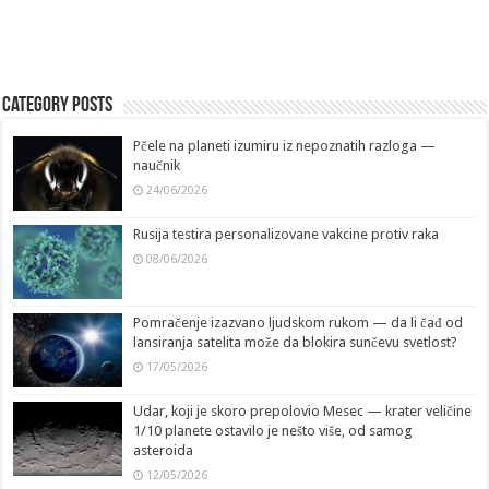
Category Posts
Pčele na planeti izumiru iz nepoznatih razloga —
naučnik
24/06/2026
Rusija testira personalizovane vakcine protiv raka
08/06/2026
Pomračenje izazvano ljudskom rukom — da li čađ od
lansiranja satelita može da blokira sunčevu svetlost?
17/05/2026
Udar, koji je skoro prepolovio Mesec — krater veličine
1/10 planete ostavilo je nešto više, od samog
asteroida
12/05/2026