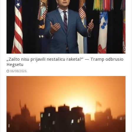
„Zašto nisu prijavili nestašicu raketa?“ — Tramp odbrusio
Hegsetu
06/08/2026