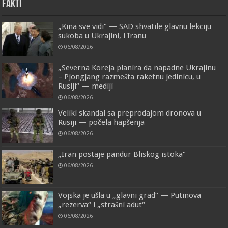
FAKTI
„Kina sve vidi“ — SAD shvatile glavnu lekciju
sukoba u Ukrajini, i Iranu
06/08/2026
„Severna Koreja planira da napadne Ukrajinu
– Pjongjang razmešta raketnu jedinicu, u
Rusiji“ — mediji
06/08/2026
Veliki skandal sa preprodajom dronova u
Rusiji — počela hapšenja
06/08/2026
„Iran postaje pandur Bliskog istoka“
06/08/2026
Vojska je ušla u „glavni grad“ — Putinova
„rezerva“ i „strašni adut“
06/08/2026