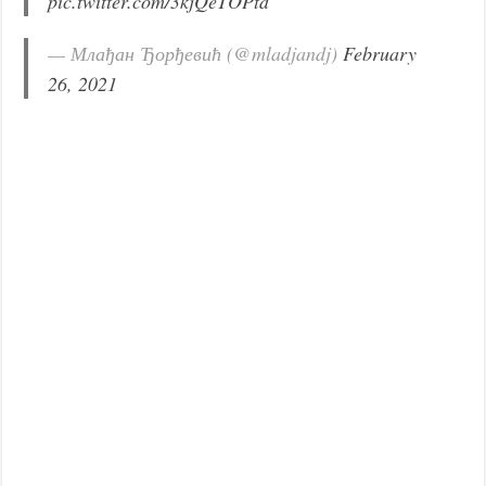
pic.twitter.com/3kjQeTOPtd
— Млађан Ђорђевић (@mladjandj)
February
26, 2021