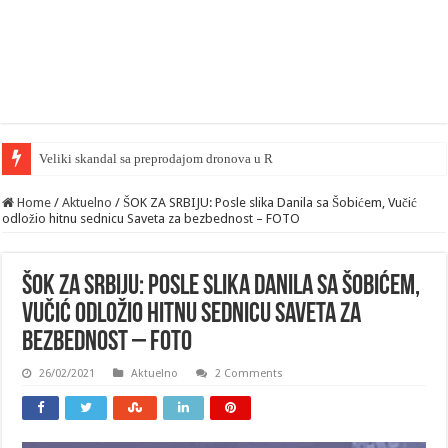
Veliki skandal sa preprodajom dronova u Rusiji — počela hapšenja
Home
/
Aktuelno
/
ŠOK ZA SRBIJU: Posle slika Danila sa Šobićem, Vučić
odložio hitnu sednicu Saveta za bezbednost – FOTO
ŠOK ZA SRBIJU: Posle slika Danila sa Šobićem,
Vučić odložio hitnu sednicu Saveta za
bezbednost – FOTO
26/02/2021
Aktuelno
2 Comments