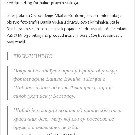
nedelju – zbog formalno-pravnih razloga.
Lider pokreta Oslobođenje, Mlađan Đorđević je svom Tviter nalogu
objavio fotografije Danila Vučića u društvu ovog kriminalca. Šta je
Danilo radio s njim i kako se uvek pojavljuje u društvu uhapšenih mladi
Vučić? Mnogo pitanja za predsednika, ali i sve službe bezbednosti u
ovoj zemlji.
ЕКСКЛУЗИВНО
Покрет Ослобођење први у Србији објављује
фотографије Данила Вучића и Дамјана
Шобића, једног од вођа Алкатраза, који је
синоћ ухапшен у Београду.
Шобић је полицији познат од раније због низа
кривичних дела, међу којима су поседовање
оружја и изазивање нереда.