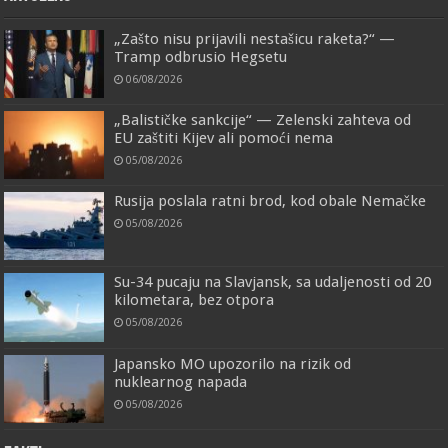
„Zašto nisu prijavili nestašicu raketa?“ —
Tramp odbrusio Hegsetu
06/08/2026
„Balističke sankcije“ — Zelenski zahteva od
EU zaštiti Kijev ali pomoći nema
05/08/2026
Rusija poslala ratni brod, kod obale Nemačke
05/08/2026
Su-34 pucaju na Slavjansk, sa udaljenosti od 20
kilometara, bez otpora
05/08/2026
Japansko MO upozorilo na rizik od
nuklearnog napada
05/08/2026