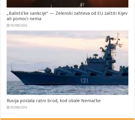
„Balističke sankcije“ — Zelenski zahteva od EU zaštiti Kijev
ali pomoći nema
05/08/2026
Rusija poslala ratni brod, kod obale Nemačke
05/08/2026