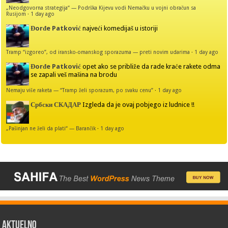
„Neodgovorna strategija“ — Podrška Kijevu vodi Nemačku u vojni obračun sa
Rusijom
·
1 day ago
Đorđe Patković
najveći komedijaš u istoriji
Tramp “izgoreo”, od iransko-omanskog sporazuma — preti novim udarima
·
1 day ago
Đorđe Patković
opet ako se približe da rade kraće rakete odma
se zapali veš mašina na brodu
Nemaju više raketa — “Tramp želi sporazum, po svaku cenu”
·
1 day ago
Србски СКАДАР
Izgleda da je ovaj pobjego iz ludnice !!
„Pašinjan ne želi da plati“ — Barančik
·
1 day ago
AKTUELNO