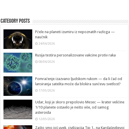
Category Posts
Pčele na planeti izumiru iz nepoznatih razloga —
naučnik
24/06/2026
Rusija testira personalizovane vakcine protiv raka
08/06/2026
Pomračenje izazvano ljudskom rukom — da li čađ od
lansiranja satelita može da blokira sunčevu svetlost?
17/05/2026
Udar, koji je skoro prepolovio Mesec — krater veličine
1/10 planete ostavilo je nešto više, od samog
asteroida
12/05/2026
Zašto smo još uvek, civilizacija Tip 1., na Kardaševljevoj