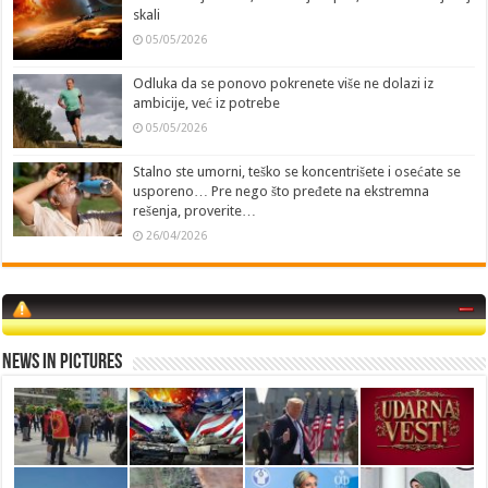
skali
05/05/2026
Odluka da se ponovo pokrenete više ne dolazi iz
ambicije, već iz potrebe
05/05/2026
Stalno ste umorni, teško se koncentrišete i osećate se
usporeno… Pre nego što pređete na ekstremna
rešenja, proverite…
26/04/2026
News in Pictures