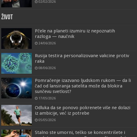
02/02/2026
ŽIVOT
Pčele na planeti izumiru iz nepoznatih
razloga — naučnik
24/06/2026
Rusija testira personalizovane vakcine protiv
raka
08/06/2026
Pomračenje izazvano ljudskom rukom — da li
čađ od lansiranja satelita može da blokira
sunčevu svetlost?
17/05/2026
Odluka da se ponovo pokrenete više ne dolazi
iz ambicije, već iz potrebe
05/05/2026
Stalno ste umorni, teško se koncentrišete i