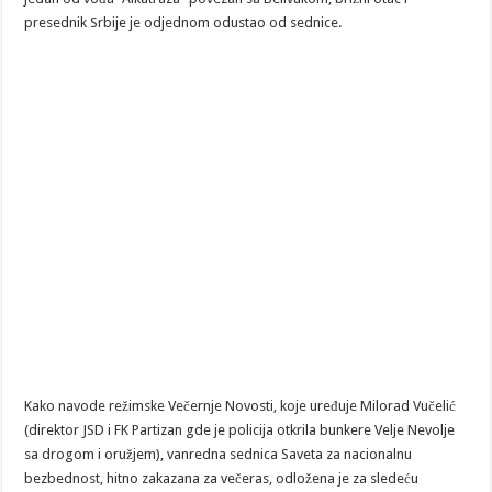
presednik Srbije je odjednom odustao od sednice.
Kako navode režimske Večernje Novosti, koje uređuje Milorad Vučelić
(direktor JSD i FK Partizan gde je policija otkrila bunkere Velje Nevolje
sa drogom i oružjem), vanredna sednica Saveta za nacionalnu
bezbednost, hitno zakazana za večeras, odložena je za sledeću