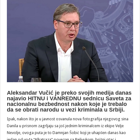
Aleksandar Vučić je preko svojih medija danas
najavio HITNU i VANREDNU sednicu Saveta za
nacionalnu bezbednost nakon koje je trebalo
da se obrati narodu u vezi kriminala u Srbiji.
Ipak, nakon što je u javnost osvanula nova fotografija njegovog sina
Danila u prisnom zagrljaju sa još jednim kriminalcem iz ekipe Velje
Nevolje, ovoga puta je to Damnjan Šobić koji je uhapšen danas kao
jedan od vođa “Alkatraza” povezan sa Belivukom, brižni otac i