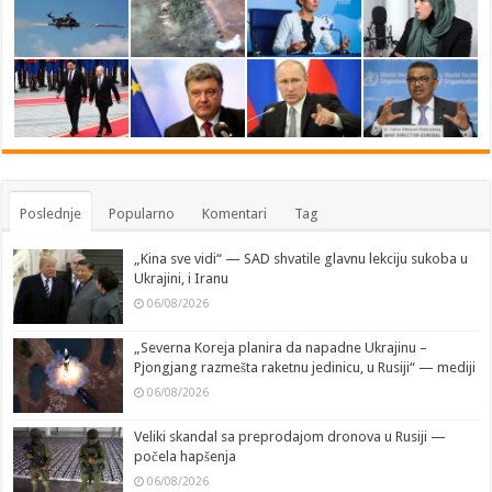
Poslednje
Popularno
Komentari
Tag
„Kina sve vidi“ — SAD shvatile glavnu lekciju sukoba u
Ukrajini, i Iranu
06/08/2026
„Severna Koreja planira da napadne Ukrajinu –
Pjongjang razmešta raketnu jedinicu, u Rusiji“ — mediji
06/08/2026
Veliki skandal sa preprodajom dronova u Rusiji —
počela hapšenja
06/08/2026