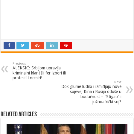
Previous
ALEKSIĆ: Srbijom upravlja
kriminalni klan! Ili fer izbori ili
protesti i nemiri!
Next
Dok glume ludilo i izmišljaju nove
sojeve, Kina i Rusija odoše u
budućnost – “Stigao” i
južnoafrički soj?
Related Articles