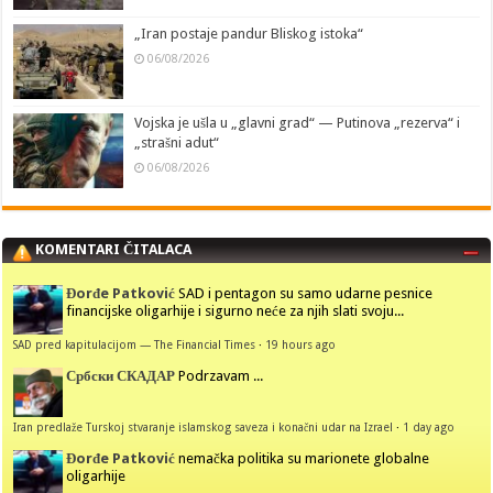
„Iran postaje pandur Bliskog istoka“
06/08/2026
Vojska je ušla u „glavni grad“ — Putinova „rezerva“ i
„strašni adut“
06/08/2026
KOMENTARI ČITALACA
Đorđe Patković
SAD i pentagon su samo udarne pesnice
financijske oligarhije i sigurno neće za njih slati svoju...
SAD pred kapitulacijom — The Financial Times
·
19 hours ago
Србски СКАДАР
Podrzavam ...
Iran predlaže Turskoj stvaranje islamskog saveza i konačni udar na Izrael
·
1 day ago
Đorđe Patković
nemačka politika su marionete globalne
oligarhije