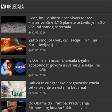
IZA OGLEDALA
Udar, koji je skoro prepolovio Mesec —
krater veličine 1/10 planete ostavilo je nešto
više, od samog asteroida
12/05/2026
Zašto smo još uvek, civilizacija Tip 1., na
Kardaševljevoj skali
05/05/2026
NASA-in astronaut iznenada izgubio
sposobnost govora u svemiru, a lekari ne
znaju zašto
01/04/2026
Babica iz Višegradske progovorila: Iznela
teške tvrdnje o nestalim bebama!
26/02/2026
Od Obame do Trampa: Predviđanja
Žirinovskog koja su šokirala javnost