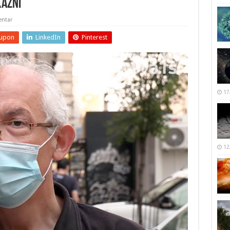
kazni
ntar
upon
LinkedIn
Pinterest
17
12