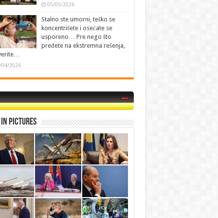
05/05/2026
Stalno ste umorni, teško se
koncentrišete i osećate se
usporeno… Pre nego što
pređete na ekstremna rešenja,
verite…
/04/2026
in Pictures