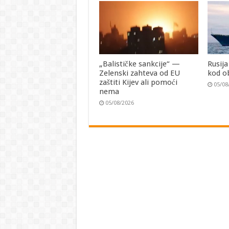
„Balističke sankcije“ —
Rusija
Zelenski zahteva od EU
kod o
zaštiti Kijev ali pomoći
05/08
nema
05/08/2026