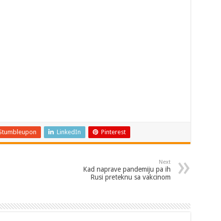
Stumbleupon
LinkedIn
Pinterest
Next
Kad naprave pandemiju pa ih
Rusi preteknu sa vakcinom