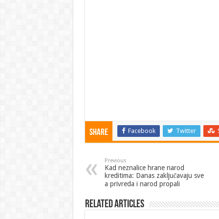
Facebook
Twitter
Share
Previous
Kad neznalice hrane narod
kreditima: Danas zaključavaju sve
a privreda i narod propali
Related Articles