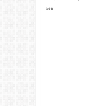
(b92)