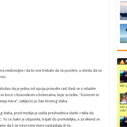
era nedovoljne i da bi one trebalo da se pooštre, u smislu da se
irus.
SAD p
i dodao da je jedna od opcija prinudni rad. Radi se o mlađim
nose boce s kiseonikom u bolnicama, koje su teške. “Govorim to
enja mera”, zaključio je član Kriznog štaba.
Iran 
udar 
 štaba, pred medije je izašla predsednica vlade i rekla da
 To će, kako je objasnila, trajati do ponedeljka, a za vikend se
no da li se rigorozne mere nastavljaju ili ne.