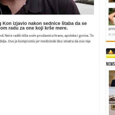
g Kon izjavio nakon sednice štaba da se
nom radu za one koji krše mere.
pro
26
end. Neće raditi ništa osim prodavnica hrane, apoteka i goriva. To
nedelje. Ovo je kompromis jer medicinski deo smatra da ovo nije
News 