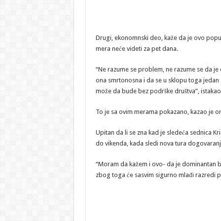
Drugi, ekonomnski deo, kaže da je ovo popušt
mera neće videti za pet dana.
“Ne razume se problem, ne razume se da je o
ona smrtonosna i da se u sklopu toga jedan 
može da bude bez podrške društva”, istakao 
To je sa ovim merama pokazano, kazao je on
Upitan da li se zna kad je sledeća sednica Kri
do vikenda, kada sledi nova tura dogovaranj
“Moram da kažem i ovo- da je dominantan bri
zbog toga će sasvim sigurno mlađi razredi pr