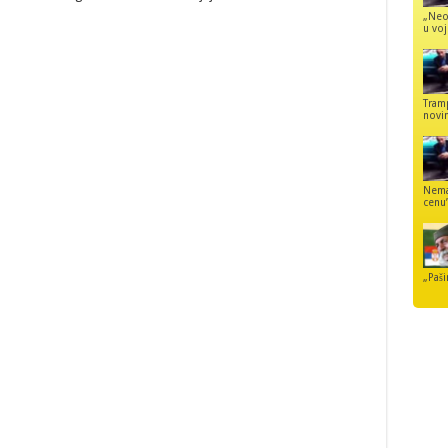
„Neo
u voj
Tram
novi
Nemaj
cenu
„Paši