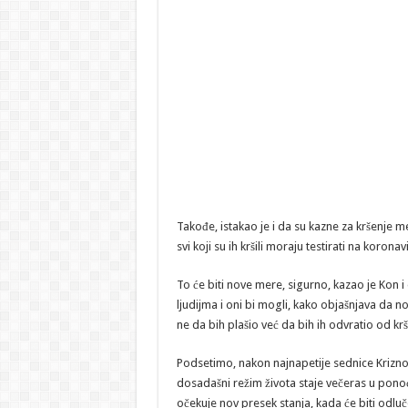
Takođe, istakao je i da su kazne za kršenje m
svi koji su ih kršili moraju testirati na koronav
To će biti nove mere, sigurno, kazao je Kon 
ljudijma i oni bi mogli, kako objašnjava da 
ne da bih plašio već da bih ih odvratio od krš
Podsetimo, nakon najnapetije sednice Kriznog
dosadašni režim života staje večeras u ponoć.
očekuje nov presek stanja, kada će biti odluče