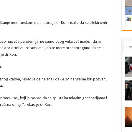
anje medicinskom delu, dodaje dr Kon i ističe da se efekti ovih
vo najveća pandemija, ne samo ovog veka već inače, i da je
Pos
sektor društva, zdravstveni, do te mere prenapregnuo da ne
je dr Kon.
.
znog štabva, rekao je da ne zna i da će svi na vreme biti pozvani,
a.
tanski soj, koji je počeo da se spušta ka mlađim generacijama i
eći na onlajn”, rekao je dr Kon.