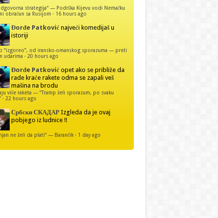
dgovorna strategija“ — Podrška Kijevu vodi Nemačku
ni obračun sa Rusijom
·
16 hours ago
Đorđe Patković
najveći komedijaš u
istoriji
p “izgoreo”, od iransko-omanskog sporazuma — preti
m udarima
·
20 hours ago
Đorđe Patković
opet ako se približe da
rade kraće rakete odma se zapali veš
mašina na brodu
u više raketa — “Tramp želi sporazum, po svaku
”
·
22 hours ago
Србски СКАДАР
Izgleda da je ovaj
pobjego iz ludnice !!
njan ne želi da plati“ — Barančik
·
1 day ago