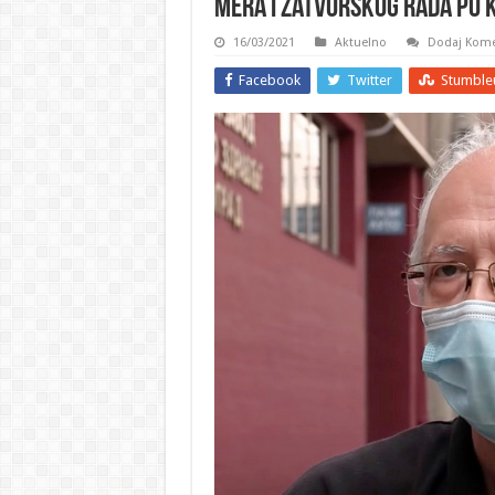
mera i zatvorskog rada po 
16/03/2021
Aktuelno
Dodaj Kome
Facebook
Twitter
Stumble