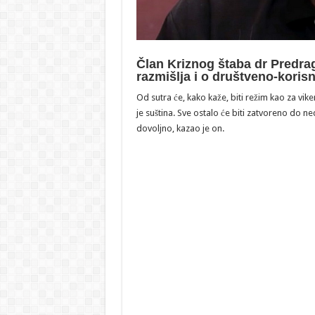
Član Kriznog štaba dr Predra
razmišlja i o društveno-koris
Od sutra će, kako kaže, biti režim kao za vik
je suština. Sve ostalo će biti zatvoreno do 
dovoljno, kazao je on.