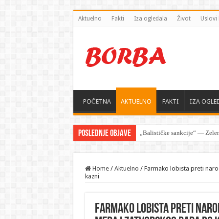
Aktuelno
Fakti
Iza ogledala
Život
Uslovi 
POČETNA
AKTUELNO
FAKTI
IZA OGLE
Poslednje objave
Rusija poslala ratni brod, kod
Home
/
Aktuelno
/
Farmako lobista preti narod
kazni
Farmako lobista preti narodu