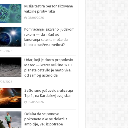
Rusija testira personalizovane
vakcine protiv raka
08/06/2026
Pomračenje izazvano ljudskom
rukom — da li čađ od
lansiranja satelita može da
blokira sunčevu svetlost?
/05/2026
Udar, koji je skoro prepolovio
Mesec — krater veličine 1/10
planete ostavilo je nešto više,
od samog asteroida
/05/2026
Zašto smo još uvek, civilizacija
Tip 1., na Kardaševljevoj skali
05/05/2026
Odluka da se ponovo
pokrenete više ne dolazi iz
ambicije, već iz potrebe