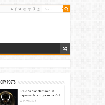
gory Posts
Pčele na planeti izumiru iz
nepoznatih razloga — naučnik
24/06/2026