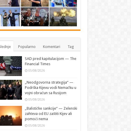
lednje
Popularno
Komentari
Tag
SAD pred kapitulacijom — The
Financial Times
05/08/2026
„Neodgovorna strategija“ —
Podrška Kijevu vodi Nemačku u
vojni obračun sa Rusijom
05/08/2026
„Balističke sankcije“ — Zelenski
zahteva od EU zaštiti Kijev ali
pomoći nema
05/08/2026