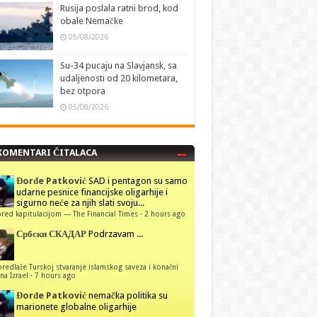
Rusija poslala ratni brod, kod
obale Nemačke
05/08/2026
Su-34 pucaju na Slavjansk, sa
udaljenosti od 20 kilometara,
bez otpora
05/08/2026
KOMENTARI ČITALACA
Đorđe Patković
SAD i pentagon su samo
udarne pesnice financijske oligarhije i
sigurno neće za njih slati svoju...
red kapitulacijom — The Financial Times
·
2 hours ago
Србски СКАДАР
Podrzavam ...
predlaže Turskoj stvaranje islamskog saveza i konačni
na Izrael
·
7 hours ago
Đorđe Patković
nemačka politika su
marionete globalne oligarhije