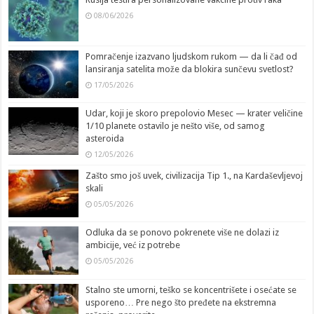
08/06/2026
Pomračenje izazvano ljudskom rukom — da li čađ od
lansiranja satelita može da blokira sunčevu svetlost?
17/05/2026
Udar, koji je skoro prepolovio Mesec — krater veličine
1/10 planete ostavilo je nešto više, od samog
asteroida
12/05/2026
Zašto smo još uvek, civilizacija Tip 1., na Kardaševljevoj
skali
05/05/2026
Odluka da se ponovo pokrenete više ne dolazi iz
ambicije, već iz potrebe
05/05/2026
Stalno ste umorni, teško se koncentrišete i osećate se
usporeno… Pre nego što pređete na ekstremna