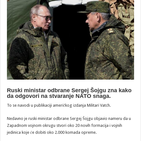
Ruski ministar odbrane Sergej Šojgu zna kako
da odgovori na stvaranje NATO snaga.
To se navodi u publikaciji američkog izdanja Militari Vatch.
Nedavno je ruski ministar odbrane Sergej Šojgu objavio nameru da u
Zapadnom vojnom okrugu stvori oko 20 novih formacija i vojnih
jedinica koje će dobiti oko 2.000 komada opreme.