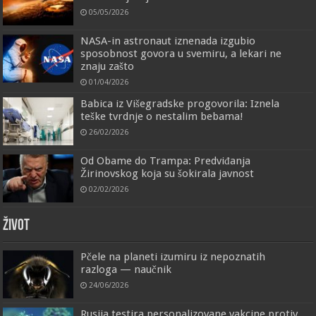
05/05/2026
NASA-in astronaut iznenada izgubio
sposobnost govora u svemiru, a lekari ne
znaju zašto
01/04/2026
Babica iz Višegradske progovorila: Iznela
teške tvrdnje o nestalim bebama!
26/02/2026
Od Obame do Trampa: Predviđanja
Žirinovskog koja su šokirala javnost
02/02/2026
ŽIVOT
Pčele na planeti izumiru iz nepoznatih
razloga — naučnik
24/06/2026
Rusija testira personalizovane vakcine protiv