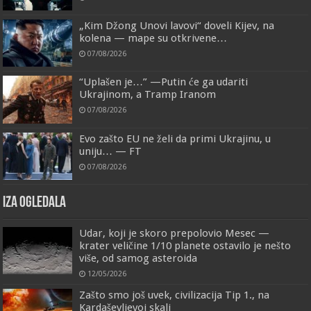
„Kim Džong Unovi lavovi“ doveli Kijev, na
kolena — mape su otkrivene…
07/08/2026
“Uplašen je…” —Putin će ga udariti
Ukrajinom, a Tramp Iranom
07/08/2026
Evo zašto EU ne želi da primi Ukrajinu, u
uniju… — FT
07/08/2026
IZA OGLEDALA
Udar, koji je skoro prepolovio Mesec —
krater veličine 1/10 planete ostavilo je nešto
više, od samog asteroida
12/05/2026
Zašto smo još uvek, civilizacija Tip 1., na
Kardaševljevoj skali