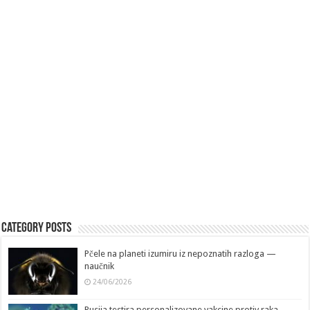
Category Posts
Pčele na planeti izumiru iz nepoznatih razloga —
naučnik
24/06/2026
Rusija testira personalizovane vakcine protiv raka