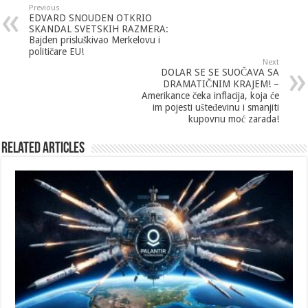
Previous
EDVARD SNOUDEN OTKRIO
SKANDAL SVETSKIH RAZMERA:
Bajden prisluškivao Merkelovu i
političare EU!
Next
DOLAR SE SE SUOČAVA SA
DRAMATIČNIM KRAJEM! –
Amerikance čeka inflacija, koja će
im pojesti ušteđevinu i smanjiti
kupovnu moć zarada!
Related Articles