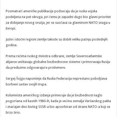
Posmatrači američke publikacije podsećaju da je ruska vojska
podeljena na pet okruga, pri čemu je zapadni dugo bio glavni prioritet
za dobijanje novog oružja, jer se suočava sa glavninom NATO snaga u
Evropi.
Južni i istočni regioni zemlje takođe su dobili veliku pažnju poslednjih
godina.
Prema rečima ruskog ministra odbrane, zemlje Severnoatlantske
alijanse uništavaju globalne bezbednosne sisteme i primoravaju Rusiju
da preduzme odgovarajuće protivmere.
Sergej Šojgu napominje da Ruska Federacija neprestano poboljšava
borbeni sastav svojih trupa.
Kolumnista američkog izdanja primećuje da je bezbednost naglo
pogoršana od kasnih 1980-ih, kada je većina zemalja Varšavskog pakta
i značajan deo bivšeg SSSR-a bio apsorbiran od strane NATO-a koji se
brzo širio.