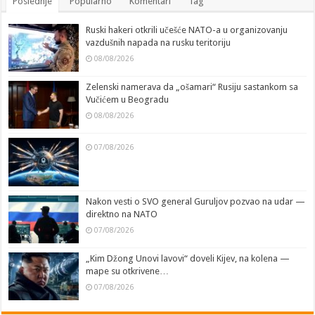
Poslednje
Popularno
Komentari
Tag
Ruski hakeri otkrili učešće NATO-a u organizovanju
vazdušnih napada na rusku teritoriju
08/08/2026
Zelenski namerava da „ošamari“ Rusiju sastankom sa
Vučićem u Beogradu
08/08/2026
07/08/2026
Nakon vesti o SVO general Guruljov pozvao na udar —
direktno na NATO
07/08/2026
„Kim Džong Unovi lavovi“ doveli Kijev, na kolena —
mape su otkrivene…
07/08/2026