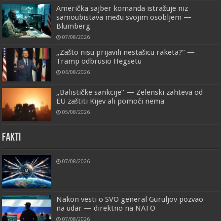
Američka sajber komanda istražuje niz
samoubistava među svojim osobljem —
Blumberg
07/08/2026
„Zašto nisu prijavili nestašicu raketa?“ —
Tramp odbrusio Hegsetu
06/08/2026
„Balističke sankcije“ — Zelenski zahteva od
EU zaštiti Kijev ali pomoći nema
05/08/2026
FAKTI
07/08/2026
Nakon vesti o SVO general Guruljov pozvao
na udar — direktno na NATO
07/08/2026