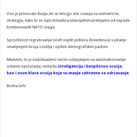
Ovo je primoralo Rusiju da se mnogo više oslanja na asimetričnu
strategiju, kako bi se suprotstavila potencijalnim pretnjama od napada
kombinovanih NATO snaga.
Sposobnost regrutovanja novih vojnih jedinica dovedena je u pitanje
smanjenjem broja osoblja i opštim demografskim padom.
Međutim, to je nadoknađeno većim oslanjanjem na automatizovanije
sisteme naoružanja, veštačku
inteligenciju i bespilotno oružje,
kao i nove klase oružja koje su manje zahtevne za održavanje.
Borba.Info