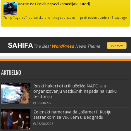
Đorđe Patković
najveći komedijaš u istoriji
Tramp “izgoreo”, od iransko-omanskog sporazuma — preti novim udarima
·
3 days ago
AKTUELNO
Ruski hakeri otkrili učešće NATO-a u
organizovanju vazdušnih napada na rusku
teritoriju
08/08/2026
Zelenski namerava da „ošamari“ Rusiju
sastankom sa Vučićem u Beogradu
08/08/2026