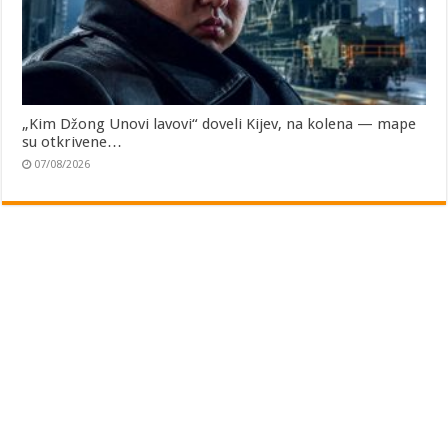
„Kim Džong Unovi lavovi“ doveli Kijev, na kolena — mape
su otkrivene…
07/08/2026