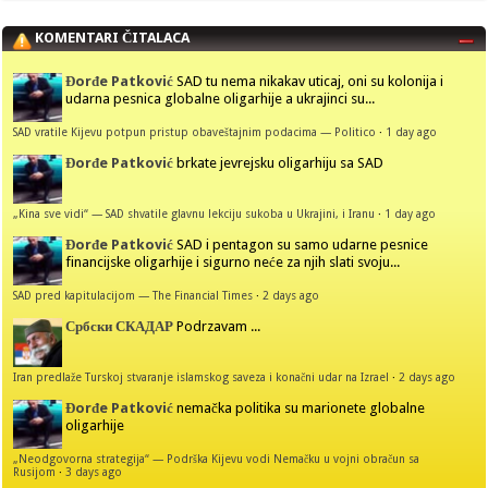
KOMENTARI ČITALACA
Đorđe Patković
SAD tu nema nikakav uticaj, oni su kolonija i
udarna pesnica globalne oligarhije a ukrajinci su...
SAD vratile Kijevu potpun pristup obaveštajnim podacima — Politico
·
1 day ago
Đorđe Patković
brkate jevrejsku oligarhiju sa SAD
„Kina sve vidi“ — SAD shvatile glavnu lekciju sukoba u Ukrajini, i Iranu
·
1 day ago
Đorđe Patković
SAD i pentagon su samo udarne pesnice
financijske oligarhije i sigurno neće za njih slati svoju...
SAD pred kapitulacijom — The Financial Times
·
2 days ago
Србски СКАДАР
Podrzavam ...
Iran predlaže Turskoj stvaranje islamskog saveza i konačni udar na Izrael
·
2 days ago
Đorđe Patković
nemačka politika su marionete globalne
oligarhije
„Neodgovorna strategija“ — Podrška Kijevu vodi Nemačku u vojni obračun sa
Rusijom
·
3 days ago