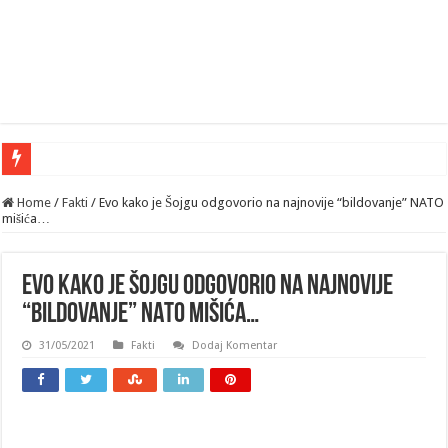
Home
/
Fakti
/
Evo kako je Šojgu odgovorio na najnovije “bildovanje” NATO
mišića…
Evo kako je Šojgu odgovorio na najnovije
“bildovanje” NATO mišića…
31/05/2021
Fakti
Dodaj Komentar