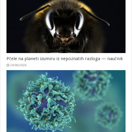
Pčele na planeti izumiru iz nepoznatih razloga — naučnik
24/06/2026