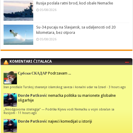
Rusija poslala ratni brod, kod obale Nemačke
05/08/2026
Su-34 pucaju na Slavjansk, sa udaljenosti od 20
kilometara, bez otpora
05/08/2026
KOMENTARI ČITALACA
Србски СКАДАР
Podrzavam ...
Iran predlaže Turskoj stvaranje islamskog saveza i konačni udar na Izrael
·
3 hours ago
Đorđe Patković
nemačka politika su marionete globalne
oligarhije
„Neodgovorna strategija“ — Podrška Kijevu vodi Nemačku u vojni obračun sa
Rusijom
·
11 hours ago
Đorđe Patković
najveći komedijaš u istoriji