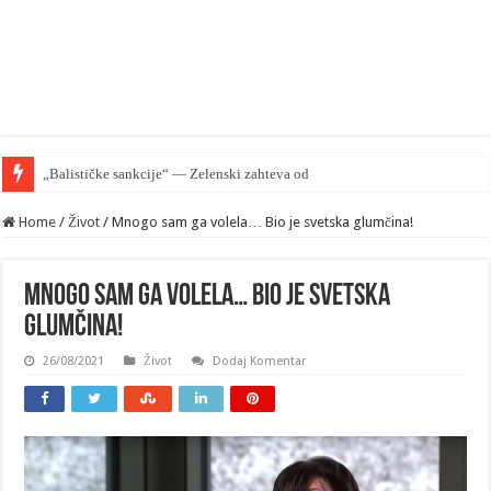
„Balističke sankcije“ — Zelenski zahteva od EU zaštiti Kijev ali
Home
/
Život
/
Mnogo sam ga volela… Bio je svetska glumčina!
Mnogo sam ga volela… Bio je svetska
glumčina!
26/08/2021
Život
Dodaj Komentar