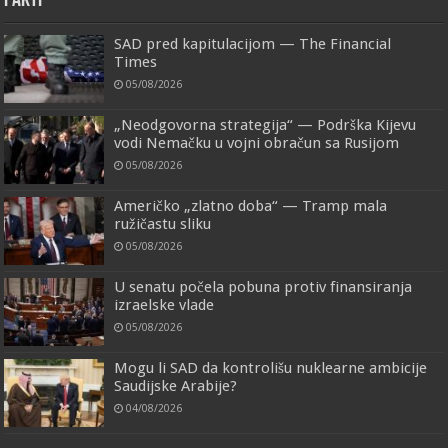
FAKTI
SAD pred kapitulacijom — The Financial
Times
05/08/2026
„Neodgovorna strategija“ — Podrška Kijevu
vodi Nemačku u vojni obračun sa Rusijom
05/08/2026
Američko „zlatno doba“ — Tramp mala
ružičastu sliku
05/08/2026
U senatu počela pobuna protiv finansiranja
izraelske vlade
05/08/2026
Mogu li SAD da kontrolišu nuklearne ambicije
Saudijske Arabije?
04/08/2026