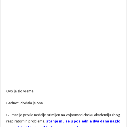
Ovo je zlo vreme.
Gadno“, dodala je ona.
Glumac je prošle nedelje primljen na Vojnomedicinsku akademiju zbog
respiratornih problema,
stanje mu se u poslednja dva dana naglo