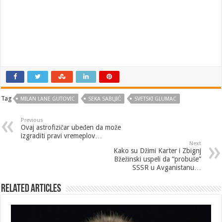
Tag
MILAN LANE GUTOVIC
SEKA SABLJIĆ
SVETSKI GLUMAC
Previous
Ovaj astrofizičar ubeđen da može
izgraditi pravi vremeplov…
Next
Kako su Džimi Karter i Zbignj
Bžežinski uspeli da “probuše”
SSSR u Avganistanu…
Related Articles