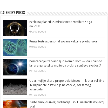
Category Posts
Pčele na planeti izumiru iz nepoznatih razloga —
naučnik
24/06/2026
Rusija testira personalizovane vakcine protiv raka
08/06/2026
Pomračenje izazvano ljudskom rukom — da li čađ od
lansiranja satelita može da blokira sunčevu svetlost?
17/05/2026
Udar, koji je skoro prepolovio Mesec — krater veličine
1/10 planete ostavilo je nešto više, od samog
asteroida
12/05/2026
Zašto smo još uvek, civilizacija Tip 1., na Kardaševljevoj
skali