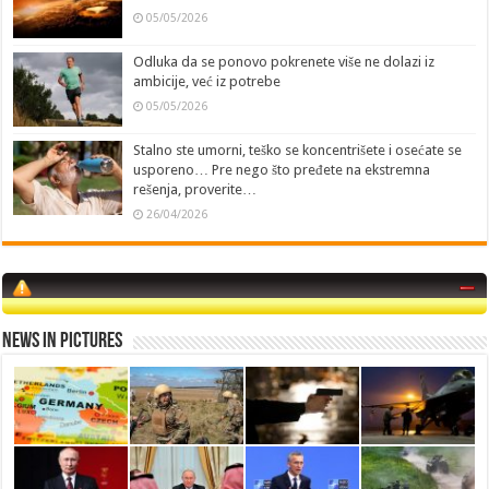
05/05/2026
Odluka da se ponovo pokrenete više ne dolazi iz
ambicije, već iz potrebe
05/05/2026
Stalno ste umorni, teško se koncentrišete i osećate se
usporeno… Pre nego što pređete na ekstremna
rešenja, proverite…
26/04/2026
News in Pictures