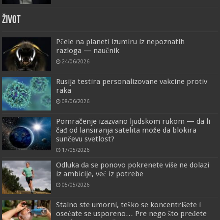
ŽIVOT
Pčele na planeti izumiru iz nepoznatih
razloga — naučnik
24/06/2026
Rusija testira personalizovane vakcine protiv
raka
08/06/2026
Pomračenje izazvano ljudskom rukom — da li
čađ od lansiranja satelita može da blokira
sunčevu svetlost?
17/05/2026
Odluka da se ponovo pokrenete više ne dolazi
iz ambicije, već iz potrebe
05/05/2026
Stalno ste umorni, teško se koncentrišete i
osećate se usporeno… Pre nego što pređete