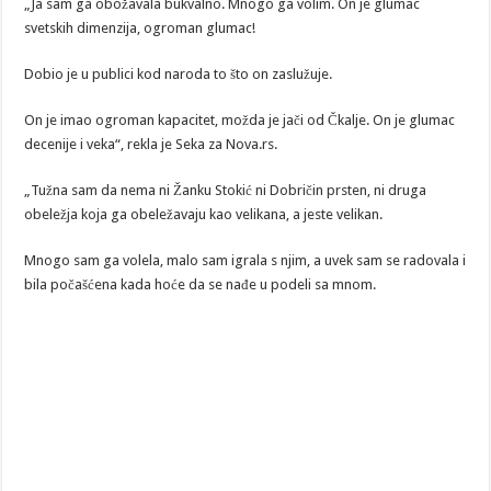
„Ja sam ga obožavala bukvalno. Mnogo ga volim. On je glumac
svetskih dimenzija, ogroman glumac!
Dobio je u publici kod naroda to što on zaslužuje.
On je imao ogroman kapacitet, možda je jači od Čkalje. On je glumac
decenije i veka“, rekla je Seka za Nova.rs.
„Tužna sam da nema ni Žanku Stokić ni Dobričin prsten, ni druga
obeležja koja ga obeležavaju kao velikana, a jeste velikan.
Mnogo sam ga volela, malo sam igrala s njim, a uvek sam se radovala i
bila počašćena kada hoće da se nađe u podeli sa mnom.