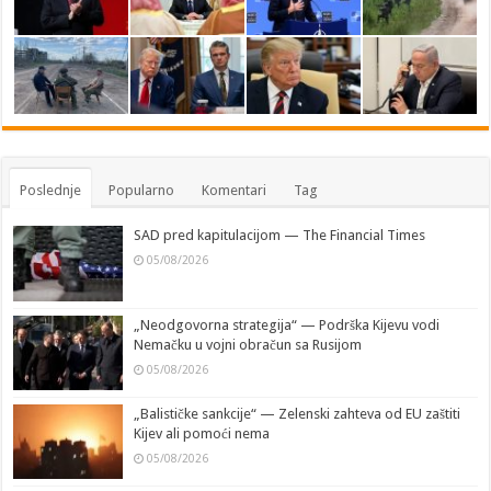
Poslednje
Popularno
Komentari
Tag
SAD pred kapitulacijom — The Financial Times
05/08/2026
„Neodgovorna strategija“ — Podrška Kijevu vodi
Nemačku u vojni obračun sa Rusijom
05/08/2026
„Balističke sankcije“ — Zelenski zahteva od EU zaštiti
Kijev ali pomoći nema
05/08/2026