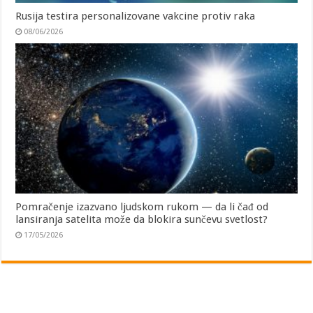
Rusija testira personalizovane vakcine protiv raka
08/06/2026
Pomračenje izazvano ljudskom rukom — da li čađ od
lansiranja satelita može da blokira sunčevu svetlost?
17/05/2026