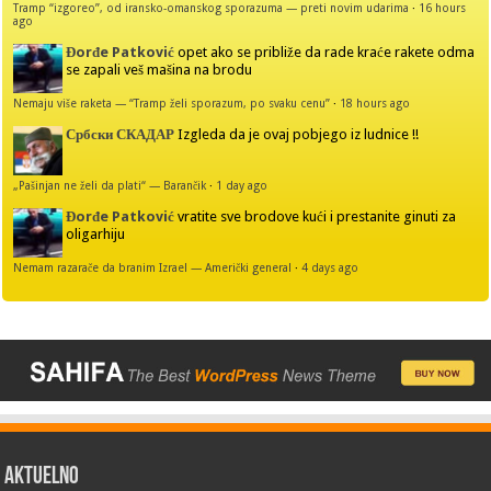
Tramp “izgoreo”, od iransko-omanskog sporazuma — preti novim udarima
·
16 hours
ago
Đorđe Patković
opet ako se približe da rade kraće rakete odma
se zapali veš mašina na brodu
Nemaju više raketa — “Tramp želi sporazum, po svaku cenu”
·
18 hours ago
Србски СКАДАР
Izgleda da je ovaj pobjego iz ludnice !!
„Pašinjan ne želi da plati“ — Barančik
·
1 day ago
Đorđe Patković
vratite sve brodove kući i prestanite ginuti za
oligarhiju
Nemam razarače da branim Izrael — Američki general
·
4 days ago
AKTUELNO