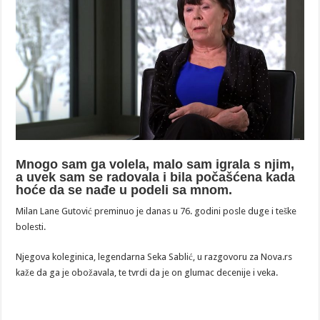
Mnogo sam ga volela, malo sam igrala s njim,
a uvek sam se radovala i bila počašćena kada
hoće da se nađe u podeli sa mnom.
Milan Lane Gutović preminuo je danas u 76. godini posle duge i teške
bolesti.
Njegova koleginica, legendarna Seka Sablić, u razgovoru za Nova.rs
kaže da ga je obožavala, te tvrdi da je on glumac decenije i veka.