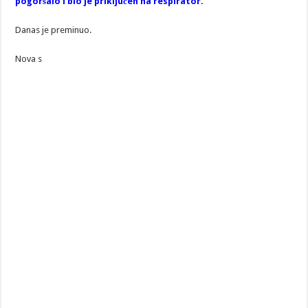
pogoršalo i bio je priključen na respirator.
Danas je preminuo.
Nova s