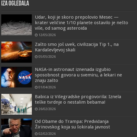
IZA OGLEDALA
Udar, koji je skoro prepolovio Mesec —
krater veličine 1/10 planete ostavilo je nešto
više, od samog asteroida
12/05/2026
Zašto smo još uvek, civilizacija Tip 1., na
Kardaševljevoj skali
05/05/2026
NASA-in astronaut iznenada izgubio
sposobnost govora u svemiru, a lekari ne
znaju zašto
01/04/2026
Babica iz Višegradske progovorila: Iznela
teške tvrdnje o nestalim bebama!
26/02/2026
Od Obame do Trampa: Predviđanja
Žirinovskog koja su šokirala javnost
02/02/2026