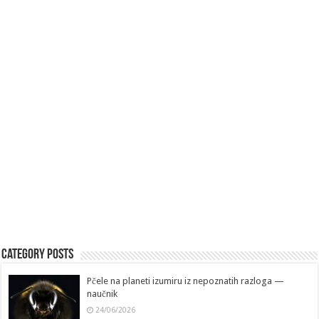
Category Posts
Pčele na planeti izumiru iz nepoznatih razloga —
naučnik
24/06/2026