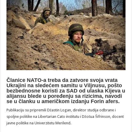
Članice NATO-a treba da zatvore svoja vrata
Ukrajini na sledećem samitu u Viljnusu, pošto
bezbednosne koristi za SAD od ulaska Kijeva u
alijansu blede u poređenju sa rizicima, navodi
se u članku u američkom izdanju Forin afers.
Publikaciju su pripremili Džastin Logan, direktor studija odbrane i
spoljne politike na Libertarian Cato institutu i Džošua Šifrinson, docent
javne politike na Univerzitetu Merilend.