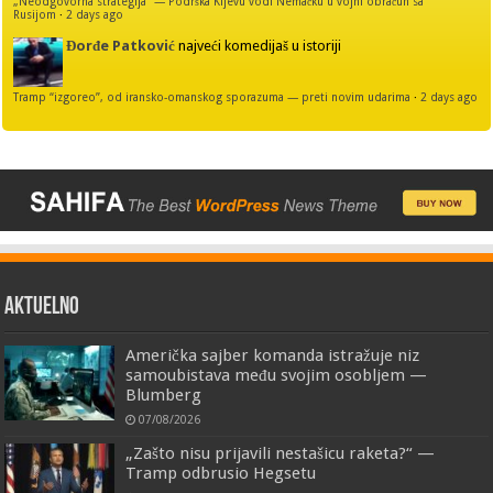
„Neodgovorna strategija“ — Podrška Kijevu vodi Nemačku u vojni obračun sa
Rusijom
·
2 days ago
Đorđe Patković
najveći komedijaš u istoriji
Tramp “izgoreo”, od iransko-omanskog sporazuma — preti novim udarima
·
2 days ago
AKTUELNO
Američka sajber komanda istražuje niz
samoubistava među svojim osobljem —
Blumberg
07/08/2026
„Zašto nisu prijavili nestašicu raketa?“ —
Tramp odbrusio Hegsetu