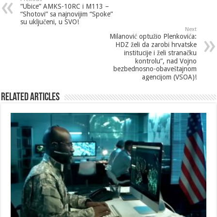
“Ubice” AMKS-10RC i M113 –
“Shotovi” sa najnovijim “Spoke”
su uključeni, u SVO!
Next
Milanović optužio Plenkovića:
HDZ želi da zarobi hrvatske
institucije i želi stranačku
kontrolu”, nad Vojno
bezbednosno-obaveštajnom
agencijom (VSOA)!
Related Articles