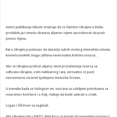
Autori publikacije takođe smatraju da će članstvo Ukrajine u bloku
produbiti jaz između obaveza alijanse i njene sposobnosti da pruži
pomoć Kijevu.
Rat u Ukrajini je pokazao da današnji sukob visokog intenziteta između
konvencionalnih snaga zahteva neverovatnu količinu resursa…
Ako se Ukrajina pridruži alijansi, teret pronalaženja resursa za
odbranu Ukrajine, osim nuklearnog rata, verovatno će pasti
nesrazmerno na teret Sjedinjene Američke Države.
U trenutku kada se Vašington već suočava sa ozbiljnim potrebama za
resursima i kod kuće i u Aziji, rizikuje da bude sateran u ćošak.
Logan i Šifrinson su naglasili.
Ako Ukrajina uđe u NATO, Bela kuća će morati da preusmeri resurse iz