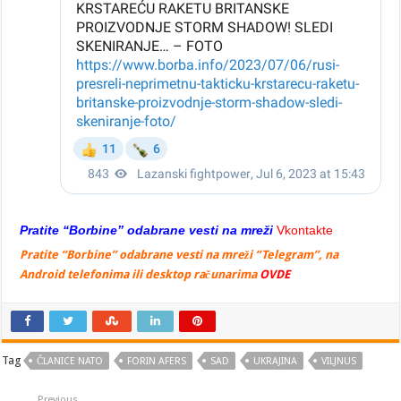
Pratite “Borbine” odabrane vesti na mreži
Vkontakte
Pratite “Borbine” odabrane vesti na mreži “Telegram”, na
Android telefonima ili desktop računarima
OVDE
Tag
ČLANICE NATO
FORIN AFERS
SAD
UKRAJINA
VILJNUS
Previous