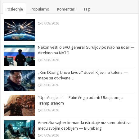
Poslednje
Popularno
Komentari
Tag
07/08/2026
Nakon vesti o SVO general Guruljov pozvao na udar —
direktno na NATO
07/08/2026
„Kim Džong Unovi lavovi“ doveli Kijev, na kolena —
mape su otkrivene…
07/08/2026
“Uplašen je…” —Putin će ga udariti Ukrajinom, a
Tramp Iranom
07/08/2026
Američka sajber komanda istražuje niz samoubistava
među svojim osobljem — Blumberg
07/08/2026