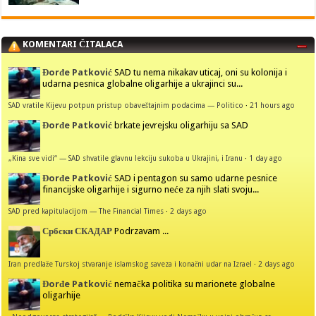
KOMENTARI ČITALACA
Đorđe Patković
SAD tu nema nikakav uticaj, oni su kolonija i
udarna pesnica globalne oligarhije a ukrajinci su...
SAD vratile Kijevu potpun pristup obaveštajnim podacima — Politico
·
21 hours ago
Đorđe Patković
brkate jevrejsku oligarhiju sa SAD
„Kina sve vidi“ — SAD shvatile glavnu lekciju sukoba u Ukrajini, i Iranu
·
1 day ago
Đorđe Patković
SAD i pentagon su samo udarne pesnice
financijske oligarhije i sigurno neće za njih slati svoju...
SAD pred kapitulacijom — The Financial Times
·
2 days ago
Србски СКАДАР
Podrzavam ...
Iran predlaže Turskoj stvaranje islamskog saveza i konačni udar na Izrael
·
2 days ago
Đorđe Patković
nemačka politika su marionete globalne
oligarhije