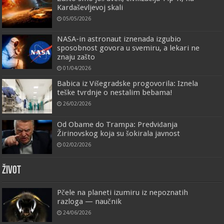
Kardaševljevoj skali
05/05/2026
NASA-in astronaut iznenada izgubio
sposobnost govora u svemiru, a lekari ne
znaju zašto
01/04/2026
Babica iz Višegradske progovorila: Iznela
teške tvrdnje o nestalim bebama!
26/02/2026
Od Obame do Trampa: Predviđanja
Žirinovskog koja su šokirala javnost
02/02/2026
ŽIVOT
Pčele na planeti izumiru iz nepoznatih
razloga — naučnik
24/06/2026