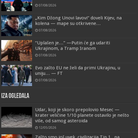
07/08/2026
„Kim Džong Unovi lavovi“ doveli Kijev, na
kolena — mape su otkrivene…
07/08/2026
“Uplašen je…” —Putin će ga udariti
Ukrajinom, a Tramp Iranom
07/08/2026
Evo zašto EU ne želi da primi Ukrajinu, u
uniju… — FT
07/08/2026
IZA OGLEDALA
Udar, koji je skoro prepolovio Mesec —
krater veličine 1/10 planete ostavilo je nešto
više, od samog asteroida
12/05/2026
Zašto smo još uvek, civilizacija Tip 1., na