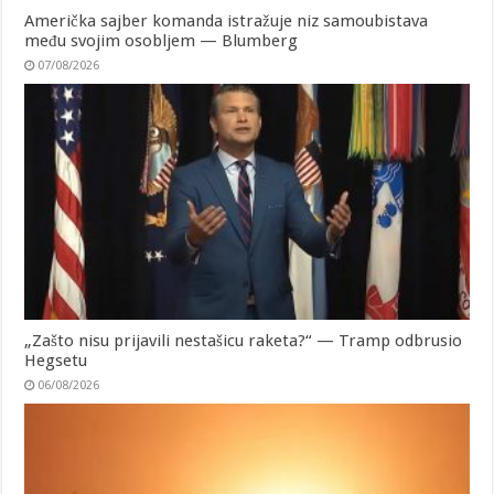
Američka sajber komanda istražuje niz samoubistava
među svojim osobljem — Blumberg
07/08/2026
„Zašto nisu prijavili nestašicu raketa?“ — Tramp odbrusio
Hegsetu
06/08/2026