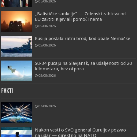
06/08/2026
„Balističke sankcije“ — Zelenski zahteva od
EU zaštiti Kijev ali pomoći nema
05/08/2026
Rusija poslala ratni brod, kod obale Nemačke
05/08/2026
Su-34 pucaju na Slavjansk, sa udaljenosti od 20
kilometara, bez otpora
05/08/2026
FAKTI
07/08/2026
Nakon vesti o SVO general Guruljov pozvao
na udar — direktno na NATO