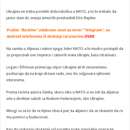
Ukrajinu ne treba poželeti dobrodošlicu u NATO, a to bi trebalo da
jasno stavi do znanja američki predsednik Džo Bajden.
Pratite “Borbine” odabrane vesti na mreži “Telegram”, na
Android telefonima ili desktop računarima
OVDE
Na samitu u Viljnusu i nakon njega, lideri NATO-a bi mudro postupili da
su prepoznali ove činjenice i zatvorili vrata Ukrajini, kažu istraživači.
Logan i Šifrinson primećuju otpor Ukrajine ali ih istovremeno
podsećaju da na kraju države rade, ono što odgovara njihovim
interesima.
Prema rečima autora članka, skoro niko u NATO-u ne želi da alijansa
uđe u direktan sukob sa Ruskom Federacijom, oko Ukrajine.
Mnogi su za to da se Kijevu obeća put, ka alijansi i da se obaveže da će
mu pomoći u budućnosti.
Kao što pokazuju događaji od početka ruske specijalne operacije,