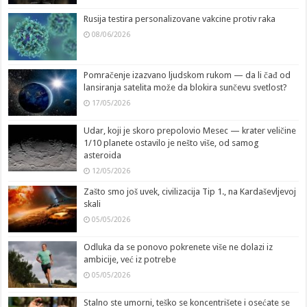
Rusija testira personalizovane vakcine protiv raka
08/06/2026
Pomračenje izazvano ljudskom rukom — da li čađ od
lansiranja satelita može da blokira sunčevu svetlost?
17/05/2026
Udar, koji je skoro prepolovio Mesec — krater veličine
1/10 planete ostavilo je nešto više, od samog
asteroida
12/05/2026
Zašto smo još uvek, civilizacija Tip 1., na Kardaševljevoj
skali
05/05/2026
Odluka da se ponovo pokrenete više ne dolazi iz
ambicije, već iz potrebe
05/05/2026
Stalno ste umorni, teško se koncentrišete i osećate se