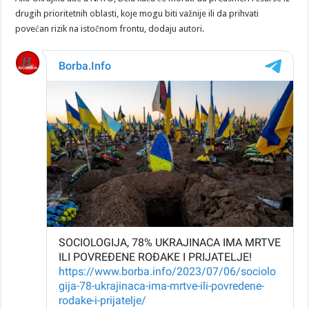
drugih prioritetnih oblasti, koje mogu biti važnije ili da prihvati
povećan rizik na istočnom frontu, dodaju autori.