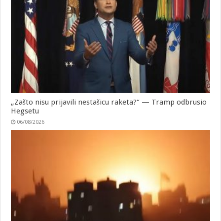
„Zašto nisu prijavili nestašicu raketa?“ — Tramp odbrusio
Hegsetu
06/08/2026