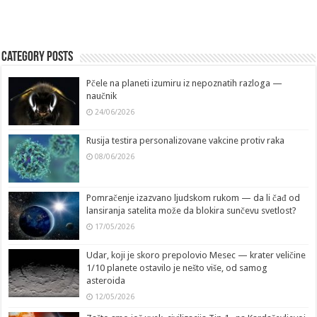
Category Posts
Pčele na planeti izumiru iz nepoznatih razloga —
naučnik
24/06/2026
Rusija testira personalizovane vakcine protiv raka
08/06/2026
Pomračenje izazvano ljudskom rukom — da li čađ od
lansiranja satelita može da blokira sunčevu svetlost?
17/05/2026
Udar, koji je skoro prepolovio Mesec — krater veličine
1/10 planete ostavilo je nešto više, od samog
asteroida
12/05/2026