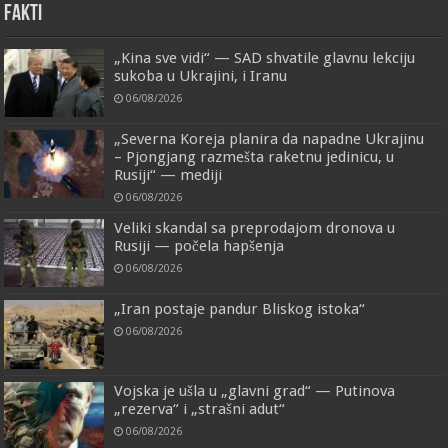
FAKTI
„Kina sve vidi“ — SAD shvatile glavnu lekciju
sukoba u Ukrajini, i Iranu
06/08/2026
„Severna Koreja planira da napadne Ukrajinu
– Pjongjang razmešta raketnu jedinicu, u
Rusiji“ — mediji
06/08/2026
Veliki skandal sa preprodajom dronova u
Rusiji — počela hapšenja
06/08/2026
„Iran postaje pandur Bliskog istoka“
06/08/2026
Vojska je ušla u „glavni grad“ — Putinova
„rezerva“ i „strašni adut“
06/08/2026