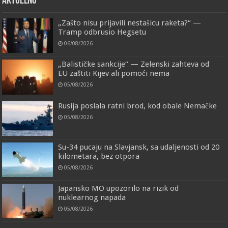
AKTUELNO
„Zašto nisu prijavili nestašicu raketa?“ —
Tramp odbrusio Hegsetu
06/08/2026
„Balističke sankcije“ — Zelenski zahteva od
EU zaštiti Kijev ali pomoći nema
05/08/2026
Rusija poslala ratni brod, kod obale Nemačke
05/08/2026
Su-34 pucaju na Slavjansk, sa udaljenosti od 20
kilometara, bez otpora
05/08/2026
Japansko MO upozorilo na rizik od
nuklearnog napada
05/08/2026