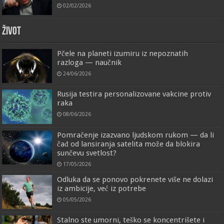
02/02/2026
ŽIVOT
Pčele na planeti izumiru iz nepoznatih
razloga — naučnik
24/06/2026
Rusija testira personalizovane vakcine protiv
raka
08/06/2026
Pomračenje izazvano ljudskom rukom — da li
čađ od lansiranja satelita može da blokira
sunčevu svetlost?
17/05/2026
Odluka da se ponovo pokrenete više ne dolazi
iz ambicije, već iz potrebe
05/05/2026
Stalno ste umorni, teško se koncentrišete i