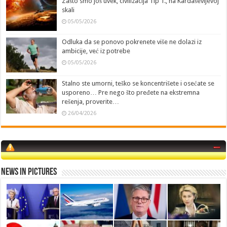
Zašto smo još uvek, civilizacija Tip 1., na Kardaševljevoj
skali
05/05/2026
Odluka da se ponovo pokrenete više ne dolazi iz
ambicije, već iz potrebe
05/05/2026
Stalno ste umorni, teško se koncentrišete i osećate se
usporeno… Pre nego što pređete na ekstremna
rešenja, proverite…
26/04/2026
News in Pictures