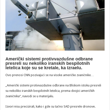
Američki sistemi protivvazdušne odbrane
presreli su nekoliko iranskih bespilotnih
letelica koje su se kretale, ka Izraelu.
Ovo prenosi CNN pozivajući se na visoke američke zvaničnike…
„Američki sistemi protivvazdušne odbrane na Bliskom istoku presreli
su nekoliko iranskih bespilotnih letelica, prema dvojici američkih
zvaničnika“, navodi se u materijalu.
Izvori nisu precizirali, kako i gde su tačno SAD presrele dronove.