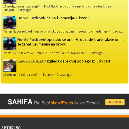
„Neodgovorna strategija“ — Podrška Kijevu vodi Nemačku u vojni obračun sa
Rusijom
·
1 day ago
Đorđe Patković
najveći komedijaš u istoriji
Tramp “izgoreo”, od iransko-omanskog sporazuma — preti novim udarima
·
1 day ago
Đorđe Patković
opet ako se približe da rade kraće rakete odma
se zapali veš mašina na brodu
Nemaju više raketa — “Tramp želi sporazum, po svaku cenu”
·
1 day ago
Србски СКАДАР
Izgleda da je ovaj pobjego iz ludnice !!
„Pašinjan ne želi da plati“ — Barančik
·
2 days ago