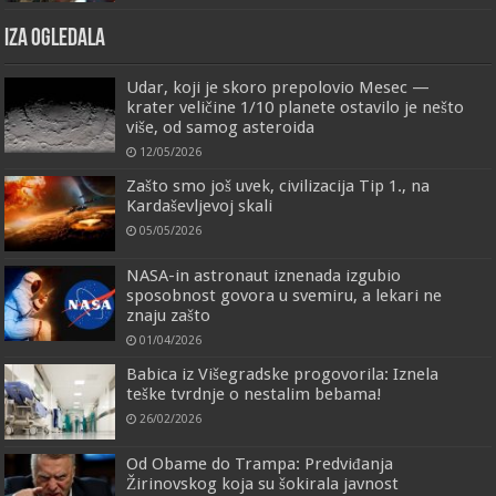
IZA OGLEDALA
Udar, koji je skoro prepolovio Mesec —
krater veličine 1/10 planete ostavilo je nešto
više, od samog asteroida
12/05/2026
Zašto smo još uvek, civilizacija Tip 1., na
Kardaševljevoj skali
05/05/2026
NASA-in astronaut iznenada izgubio
sposobnost govora u svemiru, a lekari ne
znaju zašto
01/04/2026
Babica iz Višegradske progovorila: Iznela
teške tvrdnje o nestalim bebama!
26/02/2026
Od Obame do Trampa: Predviđanja
Žirinovskog koja su šokirala javnost