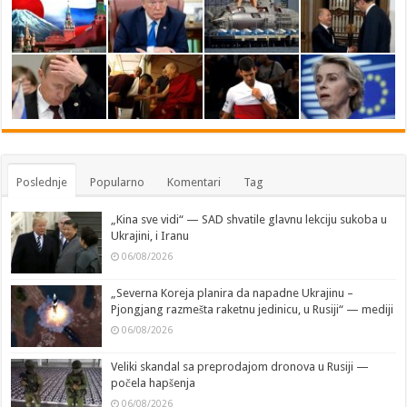
Poslednje
Popularno
Komentari
Tag
„Kina sve vidi“ — SAD shvatile glavnu lekciju sukoba u
Ukrajini, i Iranu
06/08/2026
„Severna Koreja planira da napadne Ukrajinu –
Pjongjang razmešta raketnu jedinicu, u Rusiji“ — mediji
06/08/2026
Veliki skandal sa preprodajom dronova u Rusiji —
počela hapšenja
06/08/2026