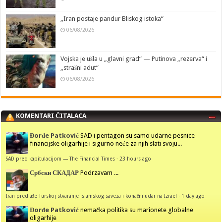
„Iran postaje pandur Bliskog istoka“
06/08/2026
Vojska je ušla u „glavni grad“ — Putinova „rezerva“ i
„strašni adut“
06/08/2026
KOMENTARI ČITALACA
Đorđe Patković
SAD i pentagon su samo udarne pesnice
financijske oligarhije i sigurno neće za njih slati svoju...
SAD pred kapitulacijom — The Financial Times
·
23 hours ago
Србски СКАДАР
Podrzavam ...
Iran predlaže Turskoj stvaranje islamskog saveza i konačni udar na Izrael
·
1 day ago
Đorđe Patković
nemačka politika su marionete globalne
oligarhije