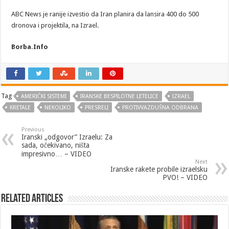
ABC News je ranije izvestio da Iran planira da lansira 400 do 500
dronova i projektila, na Izrael.
Borba.Info
Tag
AMERIČKI SISTEMI
IRANSKE BESPILOTNE LETELICE
IZRAEL
KRETALE
NEKOLIKO
PRESRELI
PROTIVVAZDUŠNA ODBRANA
Previous
Iranski „odgovor” Izraelu: Za
sada, očekivano, ništa
impresivno… – VIDEO
Next
Iranske rakete probile izraelsku
PVO! – VIDEO
Related Articles