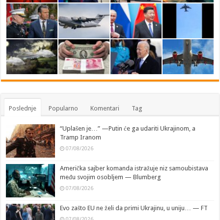
Poslednje
Popularno
Komentari
Tag
“Uplašen je…” —Putin će ga udariti Ukrajinom, a
Tramp Iranom
07/08/2026
Američka sajber komanda istražuje niz samoubistava
među svojim osobljem — Blumberg
07/08/2026
Evo zašto EU ne želi da primi Ukrajinu, u uniju… — FT
07/08/2026