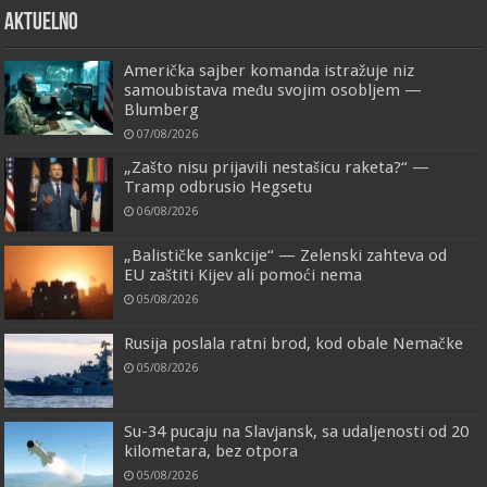
AKTUELNO
Američka sajber komanda istražuje niz
samoubistava među svojim osobljem —
Blumberg
07/08/2026
„Zašto nisu prijavili nestašicu raketa?“ —
Tramp odbrusio Hegsetu
06/08/2026
„Balističke sankcije“ — Zelenski zahteva od
EU zaštiti Kijev ali pomoći nema
05/08/2026
Rusija poslala ratni brod, kod obale Nemačke
05/08/2026
Su-34 pucaju na Slavjansk, sa udaljenosti od 20
kilometara, bez otpora
05/08/2026