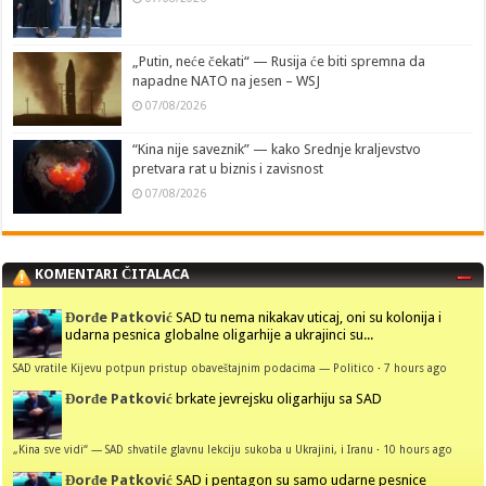
„Putin, neće čekati“ — Rusija će biti spremna da
napadne NATO na jesen – WSJ
07/08/2026
“Kina nije saveznik” — kako Srednje kraljevstvo
pretvara rat u biznis i zavisnost
07/08/2026
KOMENTARI ČITALACA
Đorđe Patković
SAD tu nema nikakav uticaj, oni su kolonija i
udarna pesnica globalne oligarhije a ukrajinci su...
SAD vratile Kijevu potpun pristup obaveštajnim podacima — Politico
·
7 hours ago
Đorđe Patković
brkate jevrejsku oligarhiju sa SAD
„Kina sve vidi“ — SAD shvatile glavnu lekciju sukoba u Ukrajini, i Iranu
·
10 hours ago
Đorđe Patković
SAD i pentagon su samo udarne pesnice