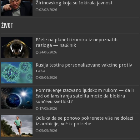
Žirinovskog koja su šokirala javnost
02/02/2026
ŽIVOT
Pčele na planeti izumiru iz nepoznatih
razloga — naučnik
24/06/2026
Rusija testira personalizovane vakcine protiv
raka
08/06/2026
Pomračenje izazvano ljudskom rukom — da li
čađ od lansiranja satelita može da blokira
sunčevu svetlost?
17/05/2026
Odluka da se ponovo pokrenete više ne dolazi
iz ambicije, već iz potrebe
05/05/2026