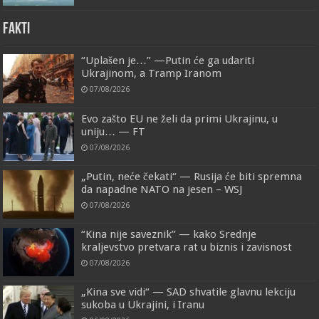
FAKTI
“Uplašen je…” —Putin će ga udariti
Ukrajinom, a Tramp Iranom
07/08/2026
Evo zašto EU ne želi da primi Ukrajinu, u
uniju… — FT
07/08/2026
„Putin, neće čekati“ — Rusija će biti spremna
da napadne NATO na jesen – WSJ
07/08/2026
“Kina nije saveznik” — kako Srednje
kraljevstvo pretvara rat u biznis i zavisnost
07/08/2026
„Kina sve vidi“ — SAD shvatile glavnu lekciju
sukoba u Ukrajini, i Iranu