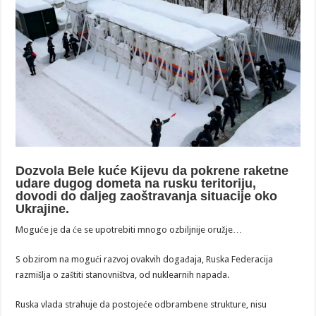
Dozvola Bele kuće Kijevu da pokrene raketne
udare dugog dometa na rusku teritoriju,
dovodi do daljeg zaoštravanja situacije oko
Ukrajine.
Moguće je da će se upotrebiti mnogo ozbiljnije oružje…
S obzirom na mogući razvoj ovakvih događaja, Ruska Federacija
razmišlja o zaštiti stanovništva, od nuklearnih napada.
Ruska vlada strahuje da postojeće odbrambene strukture, nisu