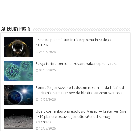
Category Posts
Pčele na planeti izumiru iz nepoznatih razloga —
naučnik
24/06/2026
Rusija testira personalizovane vakcine protiv raka
08/06/2026
Pomračenje izazvano ljudskom rukom — da li čađ od
lansiranja satelita može da blokira sunčevu svetlost?
17/05/2026
Udar, koji je skoro prepolovio Mesec — krater veličine
1/10 planete ostavilo je nešto više, od samog
asteroida
12/05/2026