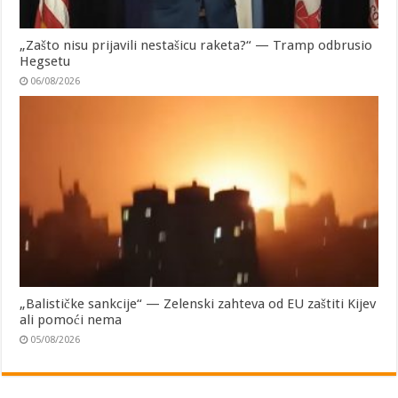
„Zašto nisu prijavili nestašicu raketa?“ — Tramp odbrusio
Hegsetu
06/08/2026
„Balističke sankcije“ — Zelenski zahteva od EU zaštiti Kijev
ali pomoći nema
05/08/2026