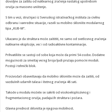
dovoljne za zaštitu od nuklearnog zračenja nastalog upotrebom
oružja za masovno uništenje.
S tim u vezi, stručnjaci iz Sveruskog istraživačkog instituta za civilnu
odbranu i vanredne situacije, razvili su mobilno sklonište modularnog
tipa „KUB-M“.
Ukazano je da struktura može zaštititi, ne samo od svetlosnog zračenja
nuklearne eksplozije, već i od radioaktivne kontaminacije.
Prihvatilište se sastoji od sobe koja može da primi 54 osobe. Dodatne
mogućnosti za smeštaj većeg broja ljudi pružaju pomoćni moduli.
Postoji i tehnički blok.
Proizvođači obaveštavaju da mobilno sklonište može da zaštiti, od
vazdušnih udarnih talasa i štetnog zračenja 48 sati.
Takođe u modulu možete se sakriti od visokoeksplozivnog i
fragmentacionog oružja, padajućih struktura i požara.
Glavna prednost skloništa je njegova mobilnost.