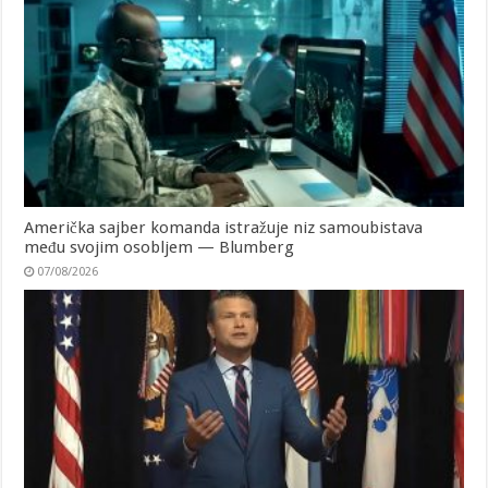
Američka sajber komanda istražuje niz samoubistava
među svojim osobljem — Blumberg
07/08/2026