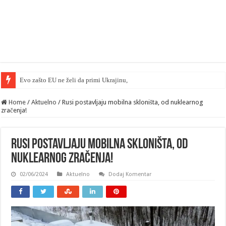
Evo zašto EU ne želi da primi Ukrajinu, u uniju… — FT
Home
/
Aktuelno
/
Rusi postavljaju mobilna skloništa, od nuklearnog
zračenja!
Rusi postavljaju mobilna skloništa, od
nuklearnog zračenja!
02/06/2024
Aktuelno
Dodaj Komentar