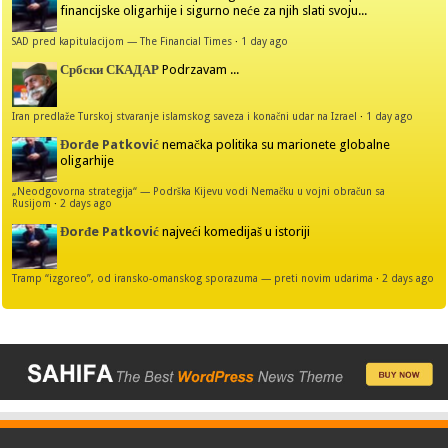
financijske oligarhije i sigurno neće za njih slati svoju...
SAD pred kapitulacijom — The Financial Times
·
1 day ago
Србски СКАДАР
Podrzavam ...
Iran predlaže Turskoj stvaranje islamskog saveza i konačni udar na Izrael
·
1 day ago
Đorđe Patković
nemačka politika su marionete globalne
oligarhije
„Neodgovorna strategija“ — Podrška Kijevu vodi Nemačku u vojni obračun sa
Rusijom
·
2 days ago
Đorđe Patković
najveći komedijaš u istoriji
Tramp “izgoreo”, od iransko-omanskog sporazuma — preti novim udarima
·
2 days ago