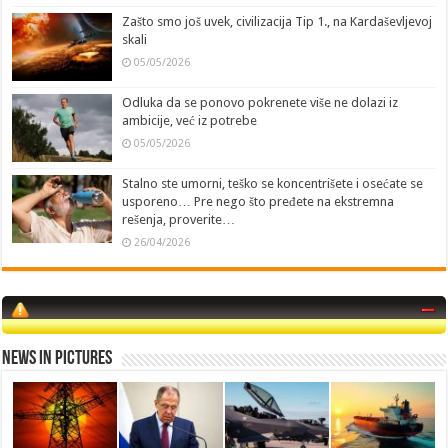
Zašto smo još uvek, civilizacija Tip 1., na Kardaševljevoj
skali
05/05/2026
Odluka da se ponovo pokrenete više ne dolazi iz
ambicije, već iz potrebe
05/05/2026
Stalno ste umorni, teško se koncentrišete i osećate se
usporeno… Pre nego što pređete na ekstremna
rešenja, proverite…
26/04/2026
News in Pictures