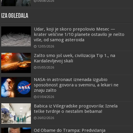
06/08/2026
IZA OGLEDALA
Udar, koji je skoro prepolovio Mesec —
krater veličine 1/10 planete ostavilo je nešto
više, od samog asteroida
12/05/2026
Zašto smo još uvek, civilizacija Tip 1., na
Kardaševljevoj skali
05/05/2026
NASA-in astronaut iznenada izgubio
sposobnost govora u svemiru, a lekari ne
znaju zašto
01/04/2026
Babica iz Višegradske progovorila: Iznela
teške tvrdnje o nestalim bebama!
26/02/2026
Od Obame do Trampa: Predviđanja