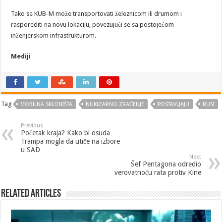
Tako se KUB-M može transportovati železnicom ili drumom i
rasporediti na novu lokaciju, povezujući se sa postojećom
inženjerskom infrastrukturom.
Mediji
Tag
MOBILNA SKLONIŠTA
NUKLEARNO ZRAČENJE
POSTAVLJAJU
RUSI
Previous
Početak kraja? Kako bi osuda
Trampa mogla da utiče na izbore
u SAD
Next
Šef Pentagona odredio
verovatnoću rata protiv Kine
Related Articles