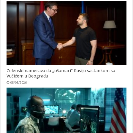
Zelenski namerava da „ošamari“ Rusiju sastankom sa
Vučićem u Beogradu
08/08/2026