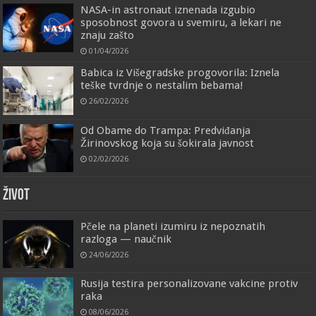
NASA-in astronaut iznenada izgubio
sposobnost govora u svemiru, a lekari ne
znaju zašto
01/04/2026
Babica iz Višegradske progovorila: Iznela
teške tvrdnje o nestalim bebama!
26/02/2026
Od Obame do Trampa: Predviđanja
Žirinovskog koja su šokirala javnost
02/02/2026
ŽIVOT
Pčele na planeti izumiru iz nepoznatih
razloga — naučnik
24/06/2026
Rusija testira personalizovane vakcine protiv
raka
08/06/2026