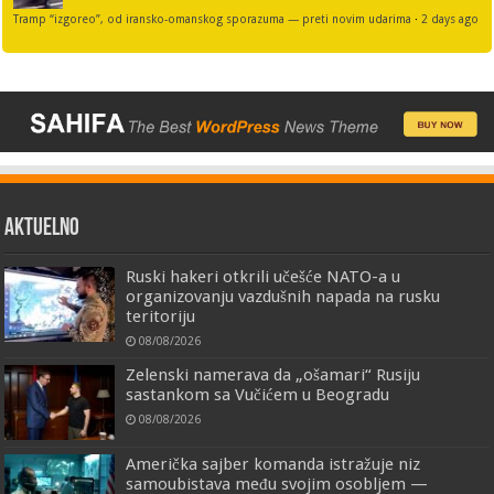
Tramp “izgoreo”, od iransko-omanskog sporazuma — preti novim udarima
·
2 days ago
AKTUELNO
Ruski hakeri otkrili učešće NATO-a u
organizovanju vazdušnih napada na rusku
teritoriju
08/08/2026
Zelenski namerava da „ošamari“ Rusiju
sastankom sa Vučićem u Beogradu
08/08/2026
Američka sajber komanda istražuje niz
samoubistava među svojim osobljem —