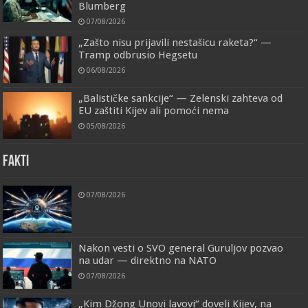
Blumberg
07/08/2026
„Zašto nisu prijavili nestašicu raketa?“ —
Tramp odbrusio Hegsetu
06/08/2026
„Balističke sankcije“ — Zelenski zahteva od
EU zaštiti Kijev ali pomoći nema
05/08/2026
FAKTI
07/08/2026
Nakon vesti o SVO general Guruljov pozvao
na udar — direktno na NATO
07/08/2026
„Kim Džong Unovi lavovi“ doveli Kijev, na