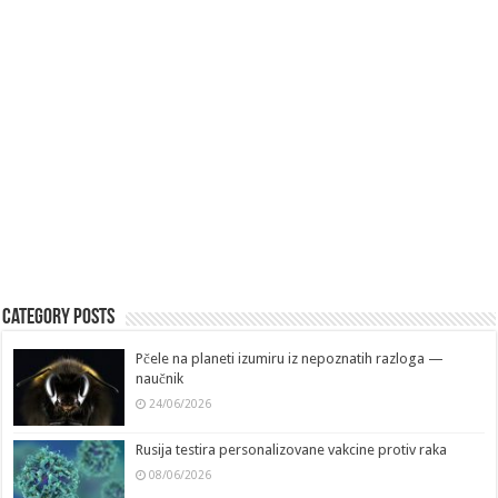
Category Posts
Pčele na planeti izumiru iz nepoznatih razloga —
naučnik
24/06/2026
Rusija testira personalizovane vakcine protiv raka
08/06/2026