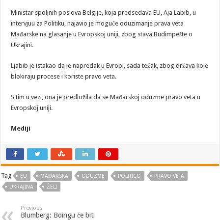
Ministar spoljnih poslova Belgije, koja predsedava EU, Aja Labib, u
intervjuu za Politiku, najavio je moguće oduzimanje prava veta
Mađarske na glasanje u Evropskoj uniji, zbog stava Budimpešte o
Ukrajini.
Ljabib je istakao da je napredak u Evropi, sada težak, zbog država koje
blokiraju procese i koriste pravo veta.
S tim u vezi, ona je predložila da se Mađarskoj oduzme pravo veta u
Evropskoj uniji.
Mediji
Tag
EU
MAĐARSKA
ODUZME
POLITICO
PRAVO VETA
UKRAJINA
ŽELI
Previous
Blumberg: Boingu će biti