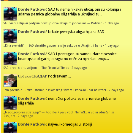
Đorđe Patković
SAD tu nema nikakav uticaj, oni su kolonija i
udarna pesnica globalne oligarhije a ukrajinci su...
SAD vratile Kijevu potpun pristup obaveštajnim podacima — Politico
·
1 day ago
Đorđe Patković
brkate jevrejsku oligarhiju sa SAD
„Kina sve vidi“ — SAD shvatile glavnu lekciju sukoba u Ukrajini, i Iranu
·
1 day ago
Đorđe Patković
SAD i pentagon su samo udarne pesnice
financijske oligarhije i sigurno neće za njih slati svoju...
SAD pred kapitulacijom — The Financial Times
·
2 days ago
Србски СКАДАР
Podrzavam ...
Iran predlaže Turskoj stvaranje islamskog saveza i konačni udar na Izrael
·
2 days ago
Đorđe Patković
nemačka politika su marionete globalne
oligarhije
„Neodgovorna strategija“ — Podrška Kijevu vodi Nemačku u vojni obračun sa
Rusijom
·
2 days ago
Đorđe Patković
najveći komedijaš u istoriji