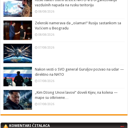
vazdušnih napada na rusku teritoriju
08/08/2026
Zelenski namerava da „ošamari“ Rusiju sastankom sa
Vučićem u Beogradu
08/08/2026
07/08/2026
Nakon vesti o SVO general Guruljov pozvao na udar —
direktno na NATO
07/08/2026
„Kim Džong Unovi lavovi“ doveli Kijev, na kolena —
mape su otkrivene…
07/08/2026
KOMENTARI ČITALACA