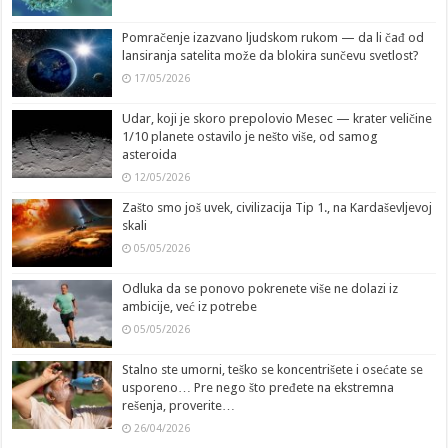
Pomračenje izazvano ljudskom rukom — da li čađ od
lansiranja satelita može da blokira sunčevu svetlost?
17/05/2026
Udar, koji je skoro prepolovio Mesec — krater veličine
1/10 planete ostavilo je nešto više, od samog
asteroida
12/05/2026
Zašto smo još uvek, civilizacija Tip 1., na Kardaševljevoj
skali
05/05/2026
Odluka da se ponovo pokrenete više ne dolazi iz
ambicije, već iz potrebe
05/05/2026
Stalno ste umorni, teško se koncentrišete i osećate se
usporeno… Pre nego što pređete na ekstremna
rešenja, proverite…
26/04/2026