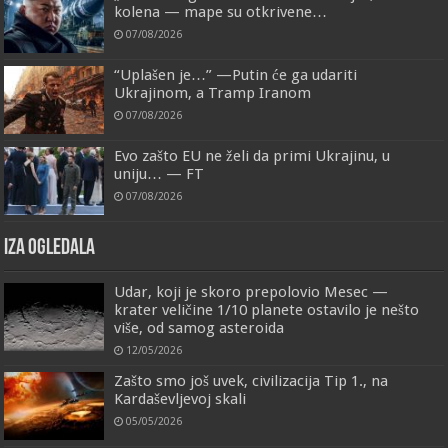
kolena — mape su otkrivene…
07/08/2026
“Uplašen je…” —Putin će ga udariti
Ukrajinom, a Tramp Iranom
07/08/2026
Evo zašto EU ne želi da primi Ukrajinu, u
uniju… — FT
07/08/2026
IZA OGLEDALA
Udar, koji je skoro prepolovio Mesec —
krater veličine 1/10 planete ostavilo je nešto
više, od samog asteroida
12/05/2026
Zašto smo još uvek, civilizacija Tip 1., na
Kardaševljevoj skali
05/05/2026