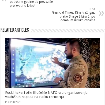
potrebne godine da prevaziđe
proizvodnu krizu!
Next
Financial Times: Kina traži gas,
preko Snage Sibira 2, po
domaćim ruskim cenama
Related Articles
Ruski hakeri otkrili učešće NATO-a u organizovanju
vazdušnih napada na rusku teritoriju
08/08/2026