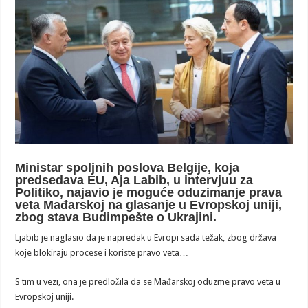
Ministar spoljnih poslova Belgije, koja
predsedava EU, Aja Labib, u intervjuu za
Politiko, najavio je moguće oduzimanje prava
veta Mađarskoj na glasanje u Evropskoj uniji,
zbog stava Budimpešte o Ukrajini.
Ljabib je naglasio da je napredak u Evropi sada težak, zbog država
koje blokiraju procese i koriste pravo veta…
S tim u vezi, ona je predložila da se Mađarskoj oduzme pravo veta u
Evropskoj uniji.