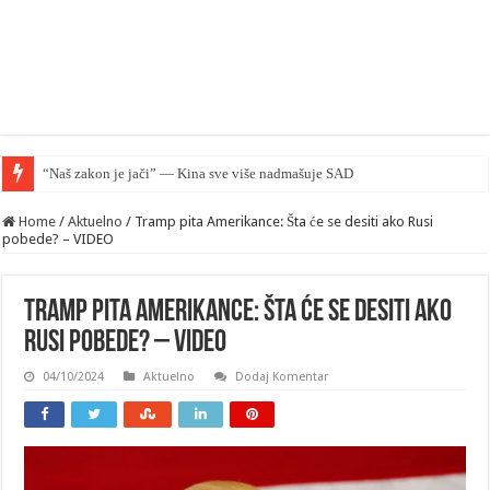
“Naš zakon je jači” — Kina sve više nadmašuje SAD u pravnom smislu
Home
/
Aktuelno
/
Tramp pita Amerikance: Šta će se desiti ako Rusi
pobede? – VIDEO
Tramp pita Amerikance: Šta će se desiti ako
Rusi pobede? – VIDEO
04/10/2024
Aktuelno
Dodaj Komentar