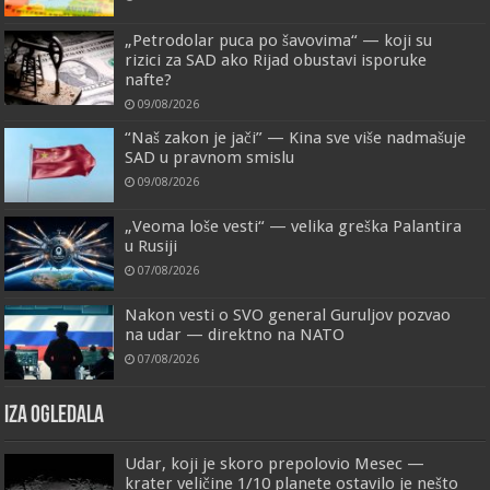
„Petrodolar puca po šavovima“ — koji su
rizici za SAD ako Rijad obustavi isporuke
nafte?
09/08/2026
“Naš zakon je jači” — Kina sve više nadmašuje
SAD u pravnom smislu
09/08/2026
„Veoma loše vesti“ — velika greška Palantira
u Rusiji
07/08/2026
Nakon vesti o SVO general Guruljov pozvao
na udar — direktno na NATO
07/08/2026
IZA OGLEDALA
Udar, koji je skoro prepolovio Mesec —
krater veličine 1/10 planete ostavilo je nešto