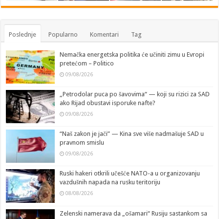
Poslednje
Popularno
Komentari
Tag
Nemačka energetska politika će učiniti zimu u Evropi
pretećom – Politico
09/08/2026
„Petrodolar puca po šavovima“ — koji su rizici za SAD
ako Rijad obustavi isporuke nafte?
09/08/2026
“Naš zakon je jači” — Kina sve više nadmašuje SAD u
pravnom smislu
09/08/2026
Ruski hakeri otkrili učešće NATO-a u organizovanju
vazdušnih napada na rusku teritoriju
08/08/2026
Zelenski namerava da „ošamari“ Rusiju sastankom sa