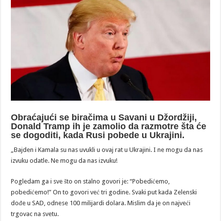
Obraćajući se biračima u Savani u Džordžiji,
Donald Tramp ih je zamolio da razmotre šta će
se dogoditi, kada Rusi pobede u Ukrajini.
„Bajden i Kamala su nas uvukli u ovaj rat u Ukrajini. I ne mogu da nas
izvuku odatle. Ne mogu da nas izvuku!
Pogledam ga i sve što on stalno govori je: “Pobedićemo,
pobedićemo!” On to govori već tri godine. Svaki put kada Zelenski
dođe u SAD, odnese 100 milijardi dolara. Mislim da je on najveći
trgovac na svetu.