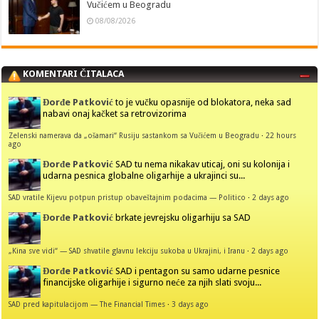
Vučićem u Beogradu
08/08/2026
KOMENTARI ČITALACA
Đorđe Patković
to je vučku opasnije od blokatora, neka sad
nabavi onaj kačket sa retrovizorima
Zelenski namerava da „ošamari“ Rusiju sastankom sa Vučićem u Beogradu
·
22 hours
ago
Đorđe Patković
SAD tu nema nikakav uticaj, oni su kolonija i
udarna pesnica globalne oligarhije a ukrajinci su...
SAD vratile Kijevu potpun pristup obaveštajnim podacima — Politico
·
2 days ago
Đorđe Patković
brkate jevrejsku oligarhiju sa SAD
„Kina sve vidi“ — SAD shvatile glavnu lekciju sukoba u Ukrajini, i Iranu
·
2 days ago
Đorđe Patković
SAD i pentagon su samo udarne pesnice
financijske oligarhije i sigurno neće za njih slati svoju...
SAD pred kapitulacijom — The Financial Times
·
3 days ago