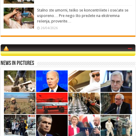
Stalno ste umorni, teško se koncentrišete i osećate se
usporeno… Pre nego što pređete na ekstremna
rešenja, proverite…
26/04/2026
News in Pictures