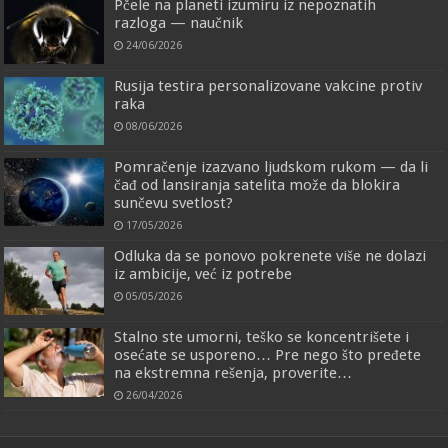
Pčele na planeti izumiru iz nepoznatih
razloga — naučnik
24/06/2026
Rusija testira personalizovane vakcine protiv
raka
08/06/2026
Pomračenje izazvano ljudskom rukom — da li
čađ od lansiranja satelita može da blokira
sunčevu svetlost?
17/05/2026
Odluka da se ponovo pokrenete više ne dolazi
iz ambicije, već iz potrebe
05/05/2026
Stalno ste umorni, teško se koncentrišete i
osećate se usporeno… Pre nego što pređete
na ekstremna rešenja, proverite…
26/04/2026