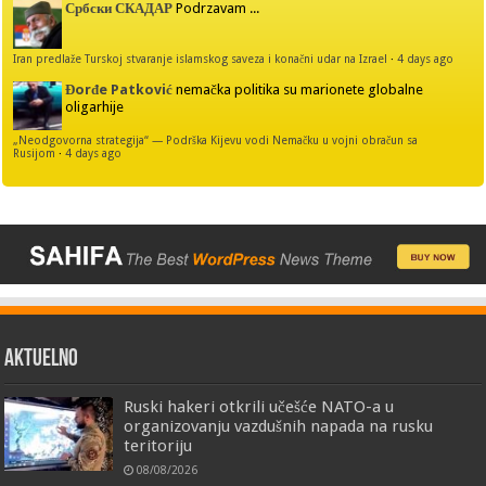
Србски СКАДАР
Podrzavam ...
Iran predlaže Turskoj stvaranje islamskog saveza i konačni udar na Izrael
·
4 days ago
Đorđe Patković
nemačka politika su marionete globalne
oligarhije
„Neodgovorna strategija“ — Podrška Kijevu vodi Nemačku u vojni obračun sa
Rusijom
·
4 days ago
AKTUELNO
Ruski hakeri otkrili učešće NATO-a u
organizovanju vazdušnih napada na rusku
teritoriju
08/08/2026