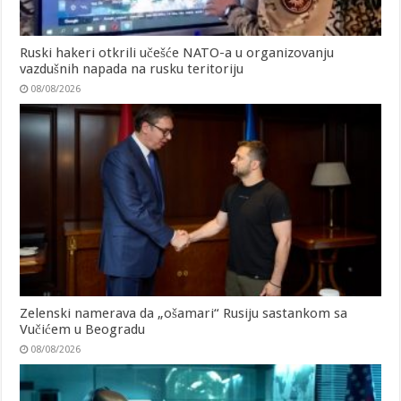
Ruski hakeri otkrili učešće NATO-a u organizovanju
vazdušnih napada na rusku teritoriju
08/08/2026
Zelenski namerava da „ošamari“ Rusiju sastankom sa
Vučićem u Beogradu
08/08/2026