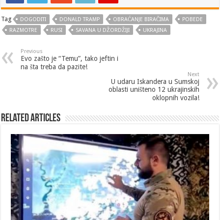
Tag
DOGODITI
DONALD TRAMP
OBRAĆANJE BIRAČIMA
POBEDE
RAZMOTRE
RUSI
SAVANA U DŽORDŽIJI
UKRAJINA
Previous
Evo zašto je “Temu”, tako jeftin i
na šta treba da pazite!
Next
U udaru Iskandera u Sumskoj
oblasti uništeno 12 ukrajinskih
oklopnih vozila!
Related Articles