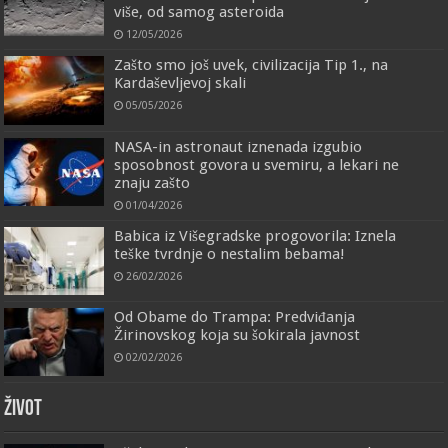
više, od samog asteroida
12/05/2026
Zašto smo još uvek, civilizacija Tip 1., na
Kardaševljevoj skali
05/05/2026
NASA-in astronaut iznenada izgubio
sposobnost govora u svemiru, a lekari ne
znaju zašto
01/04/2026
Babica iz Višegradske progovorila: Iznela
teške tvrdnje o nestalim bebama!
26/02/2026
Od Obame do Trampa: Predviđanja
Žirinovskog koja su šokirala javnost
02/02/2026
ŽIVOT