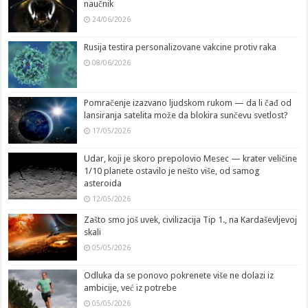
naučnik
24/06/2026
Rusija testira personalizovane vakcine protiv raka
08/06/2026
Pomračenje izazvano ljudskom rukom — da li čađ od
lansiranja satelita može da blokira sunčevu svetlost?
17/05/2026
Udar, koji je skoro prepolovio Mesec — krater veličine
1/10 planete ostavilo je nešto više, od samog
asteroida
12/05/2026
Zašto smo još uvek, civilizacija Tip 1., na Kardaševljevoj
skali
05/05/2026
Odluka da se ponovo pokrenete više ne dolazi iz
ambicije, već iz potrebe
05/05/2026