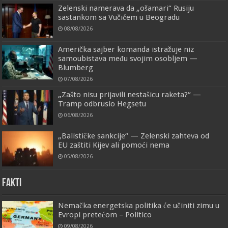
Zelenski namerava da „ošamari“ Rusiju
sastankom sa Vučićem u Beogradu
08/08/2026
Američka sajber komanda istražuje niz
samoubistava među svojim osobljem —
Blumberg
07/08/2026
„Zašto nisu prijavili nestašicu raketa?“ —
Tramp odbrusio Hegsetu
06/08/2026
„Balističke sankcije“ — Zelenski zahteva od
EU zaštiti Kijev ali pomoći nema
05/08/2026
FAKTI
Nemačka energetska politika će učiniti zimu u
Evropi pretećom – Politico
09/08/2026