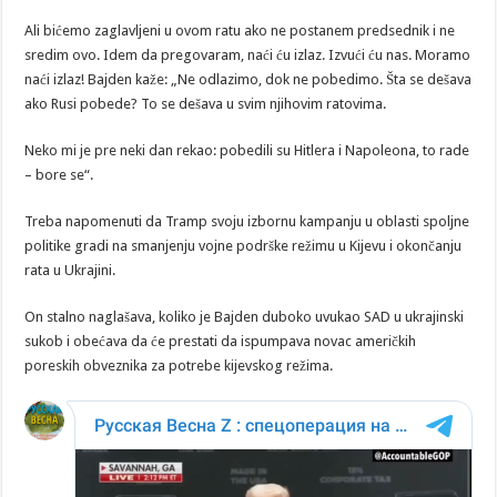
Ali bićemo zaglavljeni u ovom ratu ako ne postanem predsednik i ne
sredim ovo. Idem da pregovaram, naći ću izlaz. Izvući ću nas. Moramo
naći izlaz! Bajden kaže: „Ne odlazimo, dok ne pobedimo. Šta se dešava
ako Rusi pobede? To se dešava u svim njihovim ratovima.
Neko mi je pre neki dan rekao: pobedili su Hitlera i Napoleona, to rade
– bore se“.
Treba napomenuti da Tramp svoju izbornu kampanju u oblasti spoljne
politike gradi na smanjenju vojne podrške režimu u Kijevu i okončanju
rata u Ukrajini.
On stalno naglašava, koliko je Bajden duboko uvukao SAD u ukrajinski
sukob i obećava da će prestati da ispumpava novac američkih
poreskih obveznika za potrebe kijevskog režima.