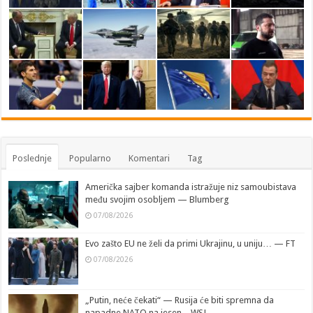
Poslednje
Popularno
Komentari
Tag
Američka sajber komanda istražuje niz samoubistava
među svojim osobljem — Blumberg
07/08/2026
Evo zašto EU ne želi da primi Ukrajinu, u uniju… — FT
07/08/2026
„Putin, neće čekati“ — Rusija će biti spremna da
napadne NATO na jesen – WSJ