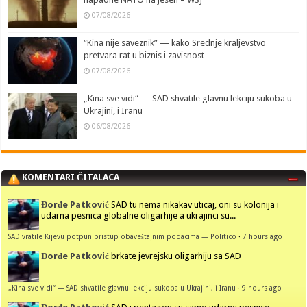
07/08/2026
“Kina nije saveznik” — kako Srednje kraljevstvo
pretvara rat u biznis i zavisnost
07/08/2026
„Kina sve vidi“ — SAD shvatile glavnu lekciju sukoba u
Ukrajini, i Iranu
06/08/2026
KOMENTARI ČITALACA
Đorđe Patković
SAD tu nema nikakav uticaj, oni su kolonija i
udarna pesnica globalne oligarhije a ukrajinci su...
SAD vratile Kijevu potpun pristup obaveštajnim podacima — Politico
·
7 hours ago
Đorđe Patković
brkate jevrejsku oligarhiju sa SAD
„Kina sve vidi“ — SAD shvatile glavnu lekciju sukoba u Ukrajini, i Iranu
·
9 hours ago