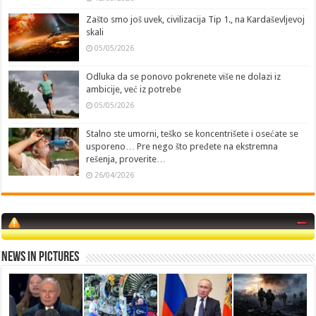
Zašto smo još uvek, civilizacija Tip 1., na Kardaševljevoj
skali
05/05/2026
Odluka da se ponovo pokrenete više ne dolazi iz
ambicije, već iz potrebe
05/05/2026
Stalno ste umorni, teško se koncentrišete i osećate se
usporeno… Pre nego što pređete na ekstremna
rešenja, proverite…
26/04/2026
News in Pictures