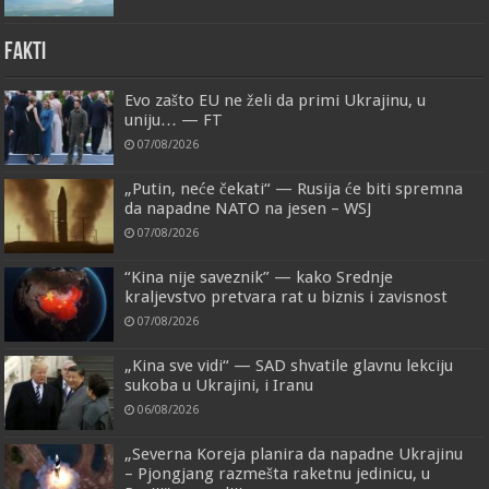
FAKTI
Evo zašto EU ne želi da primi Ukrajinu, u
uniju… — FT
07/08/2026
„Putin, neće čekati“ — Rusija će biti spremna
da napadne NATO na jesen – WSJ
07/08/2026
“Kina nije saveznik” — kako Srednje
kraljevstvo pretvara rat u biznis i zavisnost
07/08/2026
„Kina sve vidi“ — SAD shvatile glavnu lekciju
sukoba u Ukrajini, i Iranu
06/08/2026
„Severna Koreja planira da napadne Ukrajinu
– Pjongjang razmešta raketnu jedinicu, u