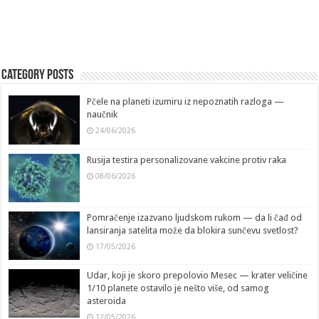
Category Posts
Pčele na planeti izumiru iz nepoznatih razloga —
naučnik
24/06/2026
Rusija testira personalizovane vakcine protiv raka
08/06/2026
Pomračenje izazvano ljudskom rukom — da li čađ od
lansiranja satelita može da blokira sunčevu svetlost?
17/05/2026
Udar, koji je skoro prepolovio Mesec — krater veličine
1/10 planete ostavilo je nešto više, od samog
asteroida
12/05/2026