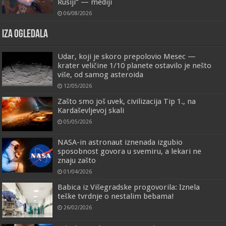
Rusiji“ — mediji
06/08/2026
IZA OGLEDALA
Udar, koji je skoro prepolovio Mesec —
krater veličine 1/10 planete ostavilo je nešto
više, od samog asteroida
12/05/2026
Zašto smo još uvek, civilizacija Tip 1., na
Kardaševljevoj skali
05/05/2026
NASA-in astronaut iznenada izgubio
sposobnost govora u svemiru, a lekari ne
znaju zašto
01/04/2026
Babica iz Višegradske progovorila: Iznela
teške tvrdnje o nestalim bebama!
26/02/2026