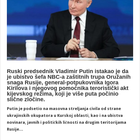
Ruski predsednik Vladimir Putin istakao je da
je ubistvo šefa NBC-a zaštitnih trupa Oružanih
snaga Rusije, general-potpukovnika Igora
Kirilova i njegovog pomoćnika teroristički akt
kijevskog režima, koji je više puta počinio
slične zločine.
Putin je podsetio na masovna streljanja civila od strane
ukrajinskih okupatora u Kurskoj oblasti, kao i na ubistva
novinara, javnih i političkih ličnosti na drugim teritorijama
Rusije…