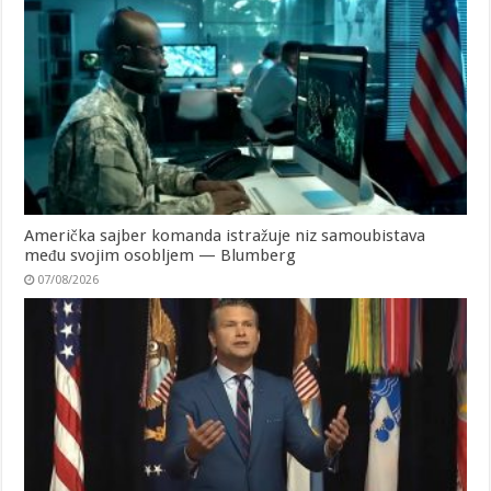
Američka sajber komanda istražuje niz samoubistava
među svojim osobljem — Blumberg
07/08/2026