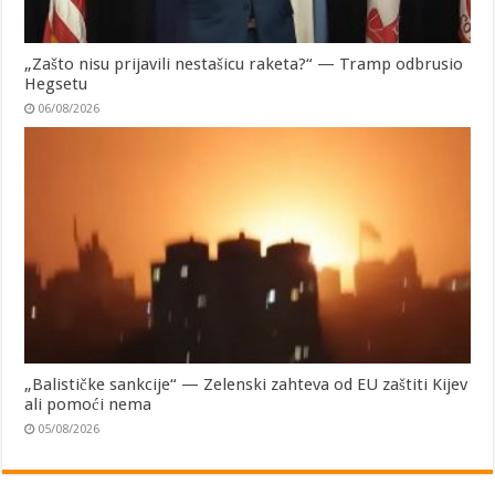
„Zašto nisu prijavili nestašicu raketa?“ — Tramp odbrusio
Hegsetu
06/08/2026
„Balističke sankcije“ — Zelenski zahteva od EU zaštiti Kijev
ali pomoći nema
05/08/2026