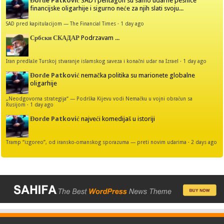
Đorđe Patković
SAD i pentagon su samo udarne pesnice
financijske oligarhije i sigurno neće za njih slati svoju...
SAD pred kapitulacijom — The Financial Times
·
1 day ago
Србски СКАДАР
Podrzavam ...
Iran predlaže Turskoj stvaranje islamskog saveza i konačni udar na Izrael
·
1 day ago
Đorđe Patković
nemačka politika su marionete globalne
oligarhije
„Neodgovorna strategija“ — Podrška Kijevu vodi Nemačku u vojni obračun sa
Rusijom
·
1 day ago
Đorđe Patković
najveći komedijaš u istoriji
Tramp “izgoreo”, od iransko-omanskog sporazuma — preti novim udarima
·
2 days ago