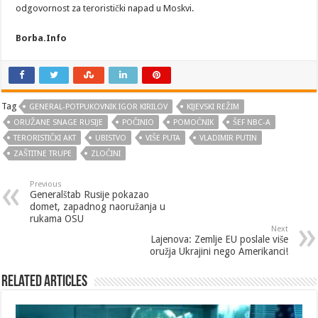
odgovornost za teroristički napad u Moskvi.
Borba.Info
Tag
GENERAL-POTPUKOVNIK IGOR KIRILOV
KIJEVSKI REŽIM
ORUŽANE SNAGE RUSIJE
POČINIO
POMOĆNIK
ŠEF NBC-A
TERORISTIČKI AKT
UBISTVO
VIŠE PUTA
VLADIMIR PUTIN
ZAŠTITNE TRUPE
ZLOČINI
Previous
Generalštab Rusije pokazao
domet, zapadnog naoružanja u
rukama OSU
Next
Lajenova: Zemlje EU poslale više
oružja Ukrajini nego Amerikanci!
Related Articles