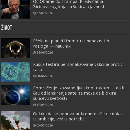
Od Obame do Trampa: Predviđanja
Žirinovskog koja su šokirala javnost
02/02/2026
ŽIVOT
Pčele na planeti izumiru iz nepoznatih
razloga — naučnik
24/06/2026
Rusija testira personalizovane vakcine protiv
raka
08/06/2026
Pomračenje izazvano ljudskom rukom — da li
čađ od lansiranja satelita može da blokira
sunčevu svetlost?
17/05/2026
Odluka da se ponovo pokrenete više ne dolazi
iz ambicije, već iz potrebe
05/05/2026