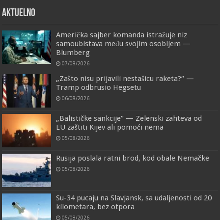
AKTUELNO
Američka sajber komanda istražuje niz
samoubistava među svojim osobljem —
Blumberg
07/08/2026
„Zašto nisu prijavili nestašicu raketa?“ —
Tramp odbrusio Hegsetu
06/08/2026
„Balističke sankcije“ — Zelenski zahteva od
EU zaštiti Kijev ali pomoći nema
05/08/2026
Rusija poslala ratni brod, kod obale Nemačke
05/08/2026
Su-34 pucaju na Slavjansk, sa udaljenosti od 20
kilometara, bez otpora
05/08/2026