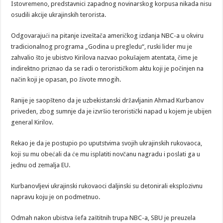
Istovremeno, predstavnici zapadnog novinarskog korpusa nikada nisu
osudili akcije ukrajinskih terorista.
Odgovarajući na pitanje izveštača američkog izdanja NBC-a u okviru
tradicionalnog programa „Godina u pregledu“, ruski lider mu je
zahvalio što je ubistvo Kirilova nazvao pokušajem atentata, čime je
indirektno priznao da se radi o terorističkom aktu koji je počinjen na
način koji je opasan, po živote mnogih.
Ranije je saopšteno da je uzbekistanski državljanin Ahmad Kurbanov
priveden, zbog sumnje da je izvršio teroristički napad u kojem je ubijen
general Kirilov.
Rekao je da je postupio po uputstvima svojih ukrajinskih rukovaoca,
koji su mu obećali da će mu isplatiti novčanu nagradu i poslati ga u
jednu od zemalja EU.
Kurbanovljevi ukrajinski rukovaoci daljinski su detonirali eksplozivnu
napravu koju je on podmetnuo.
Odmah nakon ubistva šefa zaštitnih trupa NBC-a, SBU je preuzela