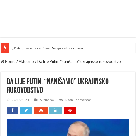
„Putin, neće čekati“ — Rusija će biti spremna da napadne NATO na j
Home
/
Aktuelno
/
Da li je Putin, “nanišanio” ukrajinsko rukovodstvo
Da li je Putin, “nanišanio” ukrajinsko
rukovodstvo
20/12/2024
Aktuelno
Dodaj Komentar