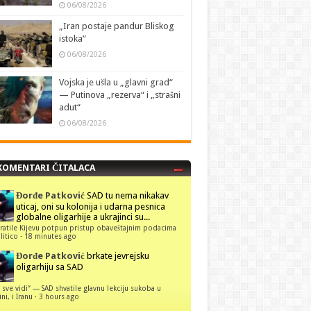
06/08/2026
„Iran postaje pandur Bliskog
istoka“
06/08/2026
Vojska je ušla u „glavni grad“
— Putinova „rezerva“ i „strašni
adut“
06/08/2026
KOMENTARI ČITALACA
Đorđe Patković
SAD tu nema nikakav
uticaj, oni su kolonija i udarna pesnica
globalne oligarhije a ukrajinci su...
ratile Kijevu potpun pristup obaveštajnim podacima
itico
·
18 minutes ago
Đorđe Patković
brkate jevrejsku
oligarhiju sa SAD
 sve vidi“ — SAD shvatile glavnu lekciju sukoba u
ni, i Iranu
·
3 hours ago