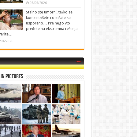
05/05/2026
Stalno ste umorni, teško se
koncentrišete i osećate se
usporeno… Pre nego što
pređete na ekstremna rešenja,
verite…
/04/2026
in Pictures