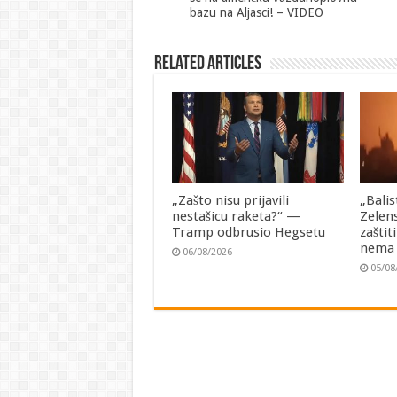
bazu na Aljasci! – VIDEO
Related Articles
„Zašto nisu prijavili
„Balis
nestašicu raketa?“ —
Zelen
Tramp odbrusio Hegsetu
zaštit
nema
06/08/2026
05/08