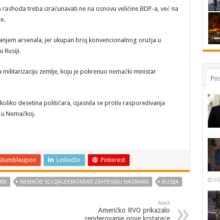
h rashoda treba izračunavati ne na osnovu veličine BDP-a, već na
e.
anjem arsenala, jer ukupan broj konvencionalnog oružja u
 Rusiji.
militarizaciju zemlje, koju je pokrenuo nemački ministar
Pos
oliko desetina političara, izjasnila se protiv raspoređivanja
a u Nemačkoj.
Stumbleupon
LinkedIn
Pinterest
06
MIR
NEMAČKI SOCIJALDEMOKRATI ZAHTEVAJU NASTAVAK
RUSIJA
Next
Američko RVO prikazalo
renderovanje nove krstareće