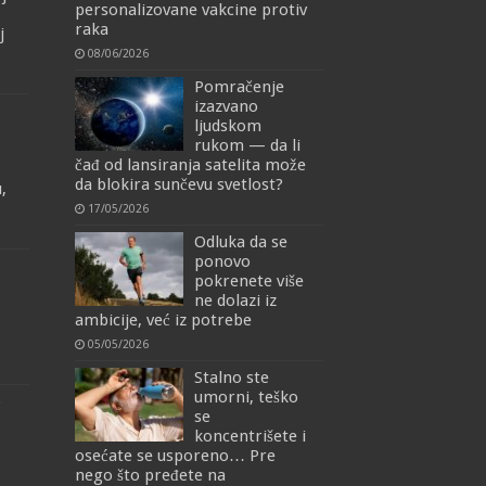
personalizovane vakcine protiv
raka
j
08/06/2026
Pomračenje
izazvano
ljudskom
rukom — da li
čađ od lansiranja satelita može
da blokira sunčevu svetlost?
,
17/05/2026
Odluka da se
ponovo
pokrenete više
ne dolazi iz
ambicije, već iz potrebe
05/05/2026
Stalno ste
umorni, teško
o
se
koncentrišete i
osećate se usporeno… Pre
nego što pređete na