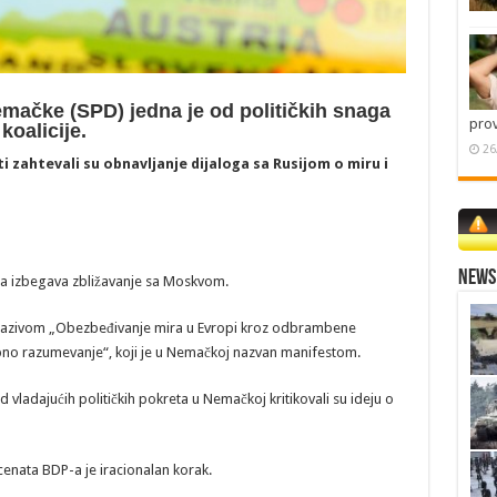
emačke (SPD) jedna je od političkih snaga
pro
koalicije.
26
zahtevali su obnavljanje dijaloga sa Rusijom o miru i
News 
 da izbegava zbližavanje sa Moskvom.
 nazivom „Obezbeđivanje mira u Evropi kroz odbrambene
no razumevanje“, koji je u Nemačkoj nazvan manifestom.
ladajućih političkih pokreta u Nemačkoj kritikovali su ideju o
cenata BDP-a je iracionalan korak.