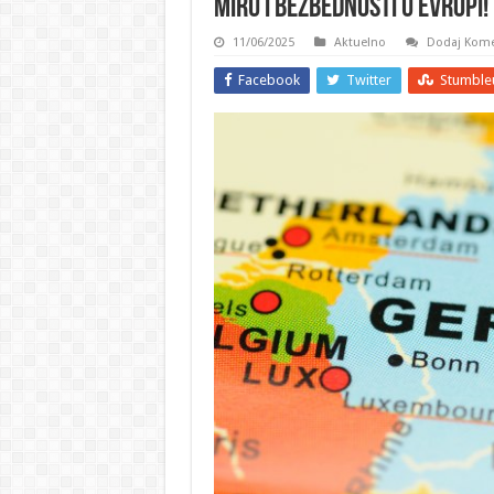
miru i bezbednosti u Evropi!
11/06/2025
Aktuelno
Dodaj Kome
Facebook
Twitter
Stumble