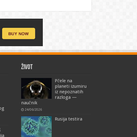
ŽIVOT
Pčele na
planeti izumiru
iz nepoznatih
razloga —
naučnik
mog
24/06/2026
Rusija testira
š
ija