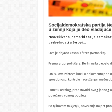
Socijaldemokratska partija N
u zemlji koja je deo vladajuće 
Neočekivano, nemački socijaldemokrati 
bezbednosti u Evropi…
Ovo je objavio časopis Štern (Nemačka).
Prema grupi političara, Berlin ne bi trebalo
Oni su ove zahteve izneli u dokumentu pod
sposobnosti, kontrolu naoružanja i međusob
Između ostalog, predstavnici ovog jednog od v
povećanju vojnog budžeta.
Po njihovom mišljenju, povećanje na pet pro