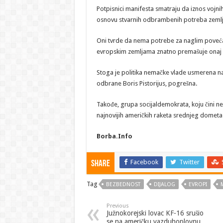
Potpisnici manifesta smatraju da iznos vojni
osnovu stvarnih odbrambenih potreba zemlj
Oni tvrde da nema potrebe za naglim poveć
evropskim zemljama znatno premašuje onaj u
Stoga je politika nemačke vlade usmerena na 
odbrane Boris Pistorijus, pogrešna.
Takođe, grupa socijaldemokrata, koju čini nek
najnovijih američkih raketa srednjeg domet
Borba.Info
Facebook
Twitter
Share
Tag
BEZBEDNOST
DIJALOG
EVROPI
Previous
Južnokorejski lovac KF-16 srušio
se na američku vazduhoplovnu