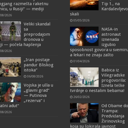
ngjang razmešta raketnu
Tip 1., na
nicu, u Rusiji“ — mediji
Kardaševljevo
skali
/08/2026
05/05/2026
Veliki skandal
sa
NASA-in
preprodajom
astronaut
dronova u
iznenada
iji — počela hapšenja
izgubio
sposobnost govora u svemiru
/08/2026
a lekari ne znaju zašto
„Iran postaje
01/04/2026
pandur Bliskog
istoka“
Babica iz
Višegradske
06/08/2026
progovorila:
Vojska je ušla u
Iznela teške
„glavni grad“
tvrdnje o nestalim bebama!
— Putinova
26/02/2026
„rezerva“ i
rašni adut“
Od Obame d
Trampa:
/08/2026
Predviđanja
Žirinovskog
koja su šokirala javnost