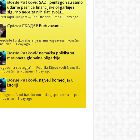
Đorđe Patković
SAD i pentagon su samo
udarne pesnice financijske oligarhije i
sigurno neće za njih slati svoju...
red kapitulacijom — The Financial Times
·
1 day ago
Србски СКАДАР
Podrzavam ...
predlaže Turskoj stvaranje islamskog saveza i konačni
na Izrael
·
1 day ago
Đorđe Patković
nemačka politika su
marionete globalne oligarhije
dgovorna strategija“ — Podrška Kijevu vodi Nemačku
ni obračun sa Rusijom
·
1 day ago
Đorđe Patković
najveći komedijaš u
istoriji
p “izgoreo”, od iransko-omanskog sporazuma — preti
m udarima
·
1 day ago