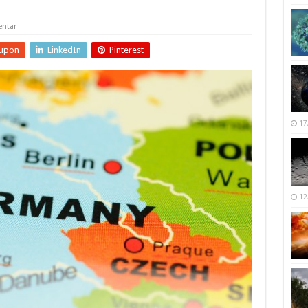
ntar
upon
LinkedIn
Pinterest
17
12