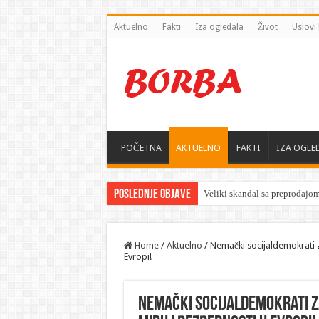
Aktuelno
Fakti
Iza ogledala
Život
Uslovi 
POČETNA
AKTUELNO
FAKTI
IZA OGLE
Poslednje objave
Home
/
Aktuelno
/
Nemački socijaldemokrati z
Evropi!
Nemački socijaldemokrati z