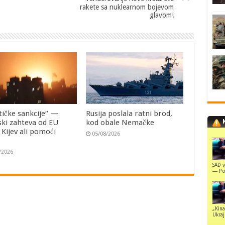
rakete sa nuklearnom bojevom
glavom!
tičke sankcije“ —
Rusija poslala ratni brod,
ski zahteva od EU
kod obale Nemačke
i Kijev ali pomoći
05/08/2026
/2026
SAD v
— Pol
„Kina
Ukraji