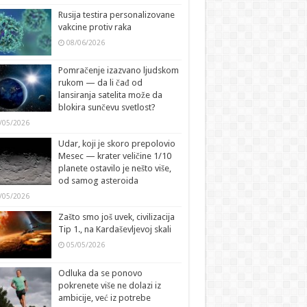
Rusija testira personalizovane
vakcine protiv raka
08/06/2026
Pomračenje izazvano ljudskom
rukom — da li čađ od
lansiranja satelita može da
blokira sunčevu svetlost?
/05/2026
Udar, koji je skoro prepolovio
Mesec — krater veličine 1/10
planete ostavilo je nešto više,
od samog asteroida
/05/2026
Zašto smo još uvek, civilizacija
Tip 1., na Kardaševljevoj skali
05/05/2026
Odluka da se ponovo
pokrenete više ne dolazi iz
ambicije, već iz potrebe