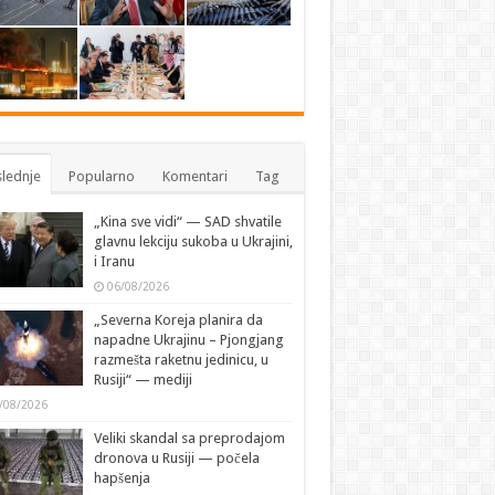
lednje
Popularno
Komentari
Tag
„Kina sve vidi“ — SAD shvatile
glavnu lekciju sukoba u Ukrajini,
i Iranu
06/08/2026
„Severna Koreja planira da
napadne Ukrajinu – Pjongjang
razmešta raketnu jedinicu, u
Rusiji“ — mediji
/08/2026
Veliki skandal sa preprodajom
dronova u Rusiji — počela
hapšenja