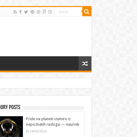
gory Posts
Pčele na planeti izumiru iz
nepoznatih razloga — naučnik
24/06/2026