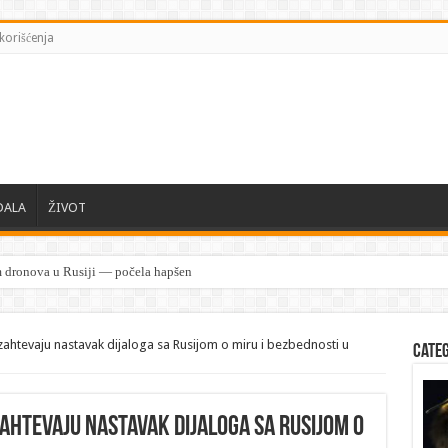
korišćenja
DALA
ŽIVOT
ahtevaju nastavak dijaloga sa Rusijom o miru i bezbednosti u
Cate
ahtevaju nastavak dijaloga sa Rusijom o