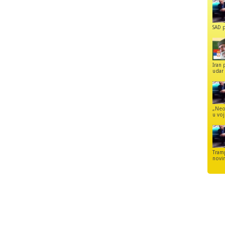
SAD p
Iran 
udar 
„Neo
u voj
Tram
novi