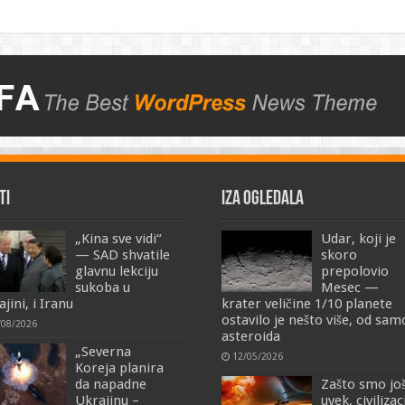
TI
IZA OGLEDALA
„Kina sve vidi“
Udar, koji je
— SAD shvatile
skoro
glavnu lekciju
prepolovio
sukoba u
Mesec —
jini, i Iranu
krater veličine 1/10 planete
ostavilo je nešto više, od sa
/08/2026
asteroida
„Severna
12/05/2026
Koreja planira
da napadne
Zašto smo jo
Ukrajinu –
uvek, civilizac