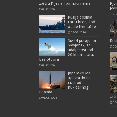
zaštiti Kijev ali pomoći nema
Pjo
jedi
05/08/2026
06
Rusija poslala
ratni brod, kod
obale Nemačke
05/08/2026
Su-34 pucaju na
Rus
Slavjansk, sa
06
udaljenosti od
20 kilometara,
bez otpora
05/08/2026
Japansko MO
upozorilo na
rizik od
nuklearnog
napada
„st
05/08/2026
06