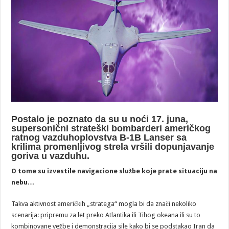
Postalo je poznato da su u noći 17. juna,
supersonični strateški bombarderi američkog
ratnog vazduhoplovstva B-1B Lanser sa
krilima promenljivog strela vršili dopunjavanje
goriva u vazduhu.
O tome su izvestile navigacione službe koje prate situaciju na
nebu…
Takva aktivnost američkih „stratega“ mogla bi da znači nekoliko
scenarija: pripremu za let preko Atlantika ili Tihog okeana ili su to
kombinovane vežbe i demonstracija sile kako bi se podstakao Iran da