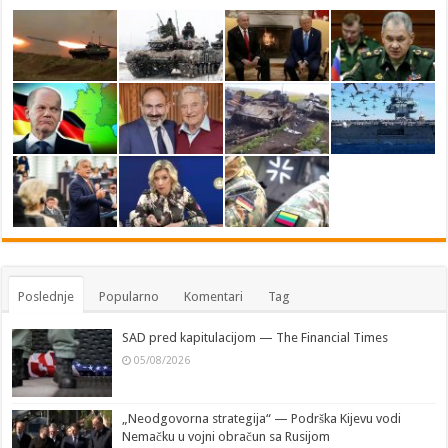
Poslednje
Popularno
Komentari
Tag
SAD pred kapitulacijom — The Financial Times
05/08/2026
„Neodgovorna strategija“ — Podrška Kijevu vodi
Nemačku u vojni obračun sa Rusijom