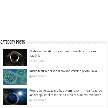
Category Posts
Pčele na planeti izumiru iz nepoznatih razloga —
naučnik
24/06/2026
Rusija testira personalizovane vakcine protiv raka
08/06/2026
Pomračenje izazvano ljudskom rukom — da li čađ od
lansiranja satelita može da blokira sunčevu svetlost?
17/05/2026