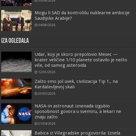
05/08/2026
Mogu li SAD da kontrolišu nuklearne ambicije
Saudijske Arabije?
04/08/2026
IZA OGLEDALA
Udar, koji je skoro prepolovio Mesec —
krater veličine 1/10 planete ostavilo je nešto
više, od samog asteroida
12/05/2026
Zašto smo još uvek, civilizacija Tip 1., na
Kardaševljevoj skali
05/05/2026
NASA-in astronaut iznenada izgubio
sposobnost govora u svemiru, a lekari ne
znaju zašto
01/04/2026
Babica iz Višegradske progovorila: Iznela