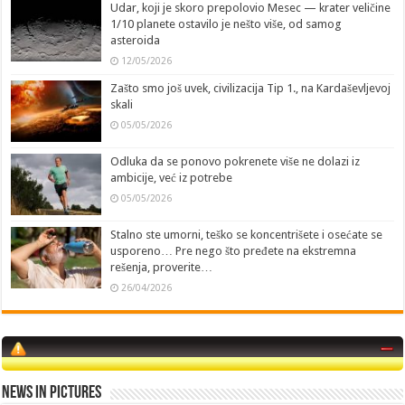
Udar, koji je skoro prepolovio Mesec — krater veličine
1/10 planete ostavilo je nešto više, od samog
asteroida
12/05/2026
Zašto smo još uvek, civilizacija Tip 1., na Kardaševljevoj
skali
05/05/2026
Odluka da se ponovo pokrenete više ne dolazi iz
ambicije, već iz potrebe
05/05/2026
Stalno ste umorni, teško se koncentrišete i osećate se
usporeno… Pre nego što pređete na ekstremna
rešenja, proverite…
26/04/2026
News in Pictures