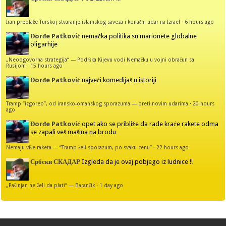
Iran predlaže Turskoj stvaranje islamskog saveza i konačni udar na Izrael
·
6 hours ago
Đorđe Patković
nemačka politika su marionete globalne
oligarhije
„Neodgovorna strategija“ — Podrška Kijevu vodi Nemačku u vojni obračun sa
Rusijom
·
15 hours ago
Đorđe Patković
najveći komedijaš u istoriji
Tramp “izgoreo”, od iransko-omanskog sporazuma — preti novim udarima
·
20 hours
ago
Đorđe Patković
opet ako se približe da rade kraće rakete odma
se zapali veš mašina na brodu
Nemaju više raketa — “Tramp želi sporazum, po svaku cenu”
·
22 hours ago
Србски СКАДАР
Izgleda da je ovaj pobjego iz ludnice !!
„Pašinjan ne želi da plati“ — Barančik
·
1 day ago