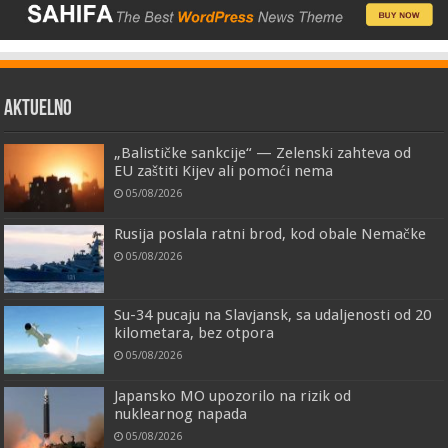
AKTUELNO
„Balističke sankcije“ — Zelenski zahteva od
EU zaštiti Kijev ali pomoći nema
05/08/2026
Rusija poslala ratni brod, kod obale Nemačke
05/08/2026
Su-34 pucaju na Slavjansk, sa udaljenosti od 20
kilometara, bez otpora
05/08/2026
Japansko MO upozorilo na rizik od
nuklearnog napada
05/08/2026