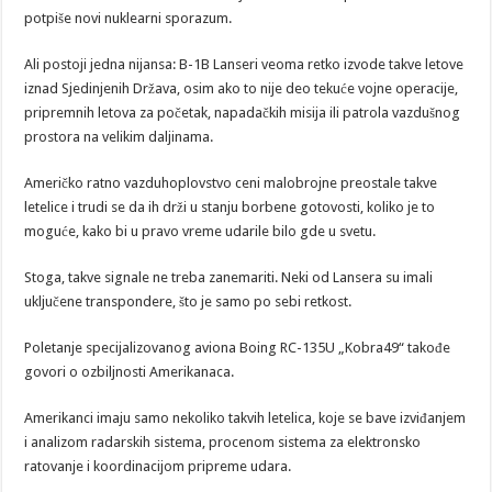
potpiše novi nuklearni sporazum.
Ali postoji jedna nijansa: B-1B Lanseri veoma retko izvode takve letove
iznad Sjedinjenih Država, osim ako to nije deo tekuće vojne operacije,
pripremnih letova za početak, napadačkih misija ili patrola vazdušnog
prostora na velikim daljinama.
Američko ratno vazduhoplovstvo ceni malobrojne preostale takve
letelice i trudi se da ih drži u stanju borbene gotovosti, koliko je to
moguće, kako bi u pravo vreme udarile bilo gde u svetu.
Stoga, takve signale ne treba zanemariti. Neki od Lansera su imali
uključene transpondere, što je samo po sebi retkost.
Poletanje specijalizovanog aviona Boing RC-135U „Kobra49“ takođe
govori o ozbiljnosti Amerikanaca.
Amerikanci imaju samo nekoliko takvih letelica, koje se bave izviđanjem
i analizom radarskih sistema, procenom sistema za elektronsko
ratovanje i koordinacijom pripreme udara.