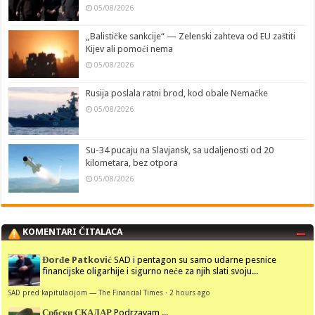
05/08/2026
„Balističke sankcije“ — Zelenski zahteva od EU zaštiti
Kijev ali pomoći nema
05/08/2026
Rusija poslala ratni brod, kod obale Nemačke
05/08/2026
Su-34 pucaju na Slavjansk, sa udaljenosti od 20
kilometara, bez otpora
05/08/2026
KOMENTARI ČITALACA
Đorđe Patković
SAD i pentagon su samo udarne pesnice
financijske oligarhije i sigurno neće za njih slati svoju...
SAD pred kapitulacijom — The Financial Times
·
2 hours ago
Србски СКАДАР
Podrzavam ...