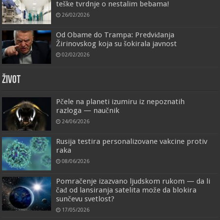
teške tvrdnje o nestalim bebama!
26/02/2026
Od Obame do Trampa: Predviđanja
Žirinovskog koja su šokirala javnost
02/02/2026
ŽIVOT
Pčele na planeti izumiru iz nepoznatih
razloga — naučnik
24/06/2026
Rusija testira personalizovane vakcine protiv
raka
08/06/2026
Pomračenje izazvano ljudskom rukom — da li
čađ od lansiranja satelita može da blokira
sunčevu svetlost?
17/05/2026