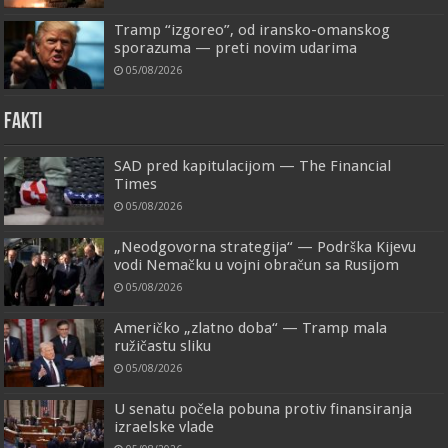
Tramp “izgoreo”, od iransko-omanskog
sporazuma — preti novim udarima
05/08/2026
FAKTI
SAD pred kapitulacijom — The Financial
Times
05/08/2026
„Neodgovorna strategija“ — Podrška Kijevu
vodi Nemačku u vojni obračun sa Rusijom
05/08/2026
Američko „zlatno doba“ — Tramp mala
ružičastu sliku
05/08/2026
U senatu počela pobuna protiv finansiranja
izraelske vlade