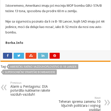
Istovremeno, Amerikanci imaju još moćniju MOP bombu GBU-57A/B
težine 13 tona, sposobnu da prodre 60 m u zemlju.
Nije sa sigurnošću poznato da li će B-1B Lancer, kojih SAD imaju još 44
jedinice, moći da deluje kao nosač, iako B-52 može da nosi ovu avio-
bombu.
Borba.Info
Tag
AMERIČKU RATNO VAZDUHOPLOVSTVO B-1B LANSER
SUPERSONIČNI STRATEŠKI BOMBARDERI
Previous
Alarm u Pentagonu: DIA
potvrdila nuklearne rakete
vazduh-vazduh!
Next
Teheran sprema zamenu 10
ključnih političara i vojnog
osoblja!