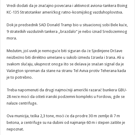
Vredi dodati da je značajno povećana i aktivnost aviona-tankera Boing
KC-135 Stratotanker američkog ratno-kosmijskog vazduhoplovstva.
Dok je predsednik SAD Donald Tramp bio u situacionoj sobi Bele kuće,
9 strateških vazdušnih tankera „brazdalo“ je nebo iznad Sredozemnog
mora.
Međutim, još uvek je nemoguće biti siguran da će Sjedinjene Države
neizbežno biti direktno umešane u sukob između Izraela i Irana. Ali u
svakom slučaju, ukupnost onoga što se dešava je snažan signal da je
Vašington spreman da stane na stranu Tel Aviva protiv Teherana kada
je to potrebno.
Treba napomenuti da drugi najmoćniji američki razarač bunkera GBU-
28 neće moći da ošteti iranski podzemni kompleks u Fordovu, gde se
nalaze centrifuge.
Ova municija, teška 2,3 tone, moći će da prodre 30 m zemlje ili 7 m
betona, a centrifuge su na dubini od najmanje 60 m i stepen zaštite je
nepoznat.