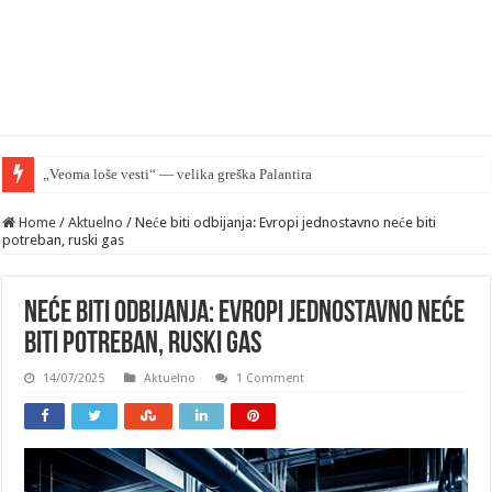
„Veoma loše vesti“ — velika greška Palantira u Rusiji
Home
/
Aktuelno
/
Neće biti odbijanja: Evropi jednostavno neće biti
potreban, ruski gas
Neće biti odbijanja: Evropi jednostavno neće
biti potreban, ruski gas
14/07/2025
Aktuelno
1 Comment