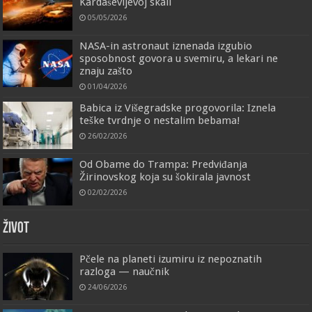
Kardaševljevoj skali
05/05/2026
NASA-in astronaut iznenada izgubio
sposobnost govora u svemiru, a lekari ne
znaju zašto
01/04/2026
Babica iz Višegradske progovorila: Iznela
teške tvrdnje o nestalim bebama!
26/02/2026
Od Obame do Trampa: Predviđanja
Žirinovskog koja su šokirala javnost
02/02/2026
ŽIVOT
Pčele na planeti izumiru iz nepoznatih
razloga — naučnik
24/06/2026