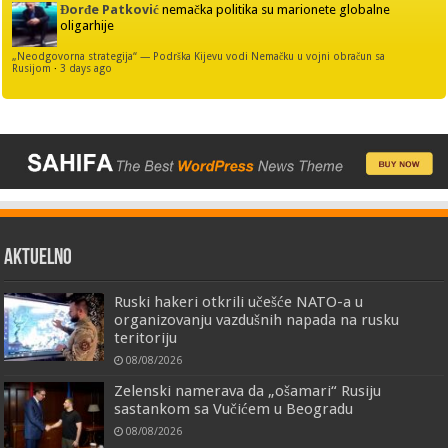
Đorđe Patković
nemačka politika su marionete globalne
oligarhije
„Neodgovorna strategija“ — Podrška Kijevu vodi Nemačku u vojni obračun sa
Rusijom
·
3 days ago
AKTUELNO
Ruski hakeri otkrili učešće NATO-a u
organizovanju vazdušnih napada na rusku
teritoriju
08/08/2026
Zelenski namerava da „ošamari“ Rusiju
sastankom sa Vučićem u Beogradu
08/08/2026