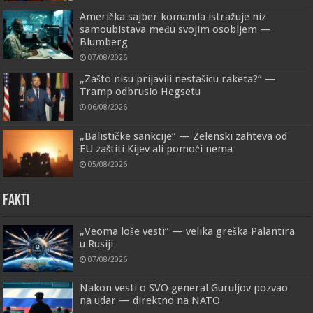
Američka sajber komanda istražuje niz
samoubistava među svojim osobljem —
Blumberg
07/08/2026
„Zašto nisu prijavili nestašicu raketa?“ —
Tramp odbrusio Hegsetu
06/08/2026
„Balističke sankcije“ — Zelenski zahteva od
EU zaštiti Kijev ali pomoći nema
05/08/2026
FAKTI
„Veoma loše vesti“ — velika greška Palantira
u Rusiji
07/08/2026
Nakon vesti o SVO general Guruljov pozvao
na udar — direktno na NATO