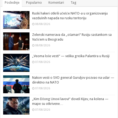
Poslednje
Popularno
Komentari
Tag
Ruski hakeri otkrili učešće NATO-a u organizovanju
vazdušnih napada na rusku teritoriju
08/08/2026
Zelenski namerava da „ošamari“ Rusiju sastankom sa
Vučićem u Beogradu
08/08/2026
„Veoma loše vesti“ — velika greška Palantira u Rusiji
07/08/2026
Nakon vesti o SVO general Guruljov pozvao na udar —
direktno na NATO
07/08/2026
„Kim Džong Unovi lavovi“ doveli Kijev, na kolena —
mape su otkrivene…
07/08/2026