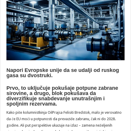
Napori Evropske unije da se udalji od ruskog
gasa su dvostruki.
Prvo, to uključuje pokušaje potpune zabrane
sirovine, a drugo, blok pokušava da
diverzifikuje snabdevanje unutrašnjim i
spoljnim rezervama.
Kako piše kolumnistkinja OilPrajsa Felisiti Bredstok, malo je verovatno
da će EU moći u potpunosti da prevaziđe zabranu, čak ni do 2028.
godine. Ali put perspektive ukazuje na izlaz – zamena neželjenih