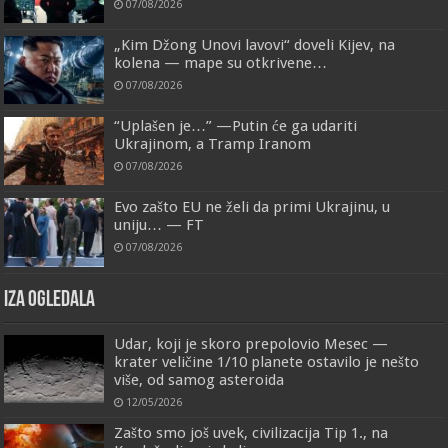
07/08/2026
„Kim Džong Unovi lavovi“ doveli Kijev, na
kolena — mape su otkrivene…
07/08/2026
“Uplašen je…” —Putin će ga udariti
Ukrajinom, a Tramp Iranom
07/08/2026
Evo zašto EU ne želi da primi Ukrajinu, u
uniju… — FT
07/08/2026
IZA OGLEDALA
Udar, koji je skoro prepolovio Mesec —
krater veličine 1/10 planete ostavilo je nešto
više, od samog asteroida
12/05/2026
Zašto smo još uvek, civilizacija Tip 1., na