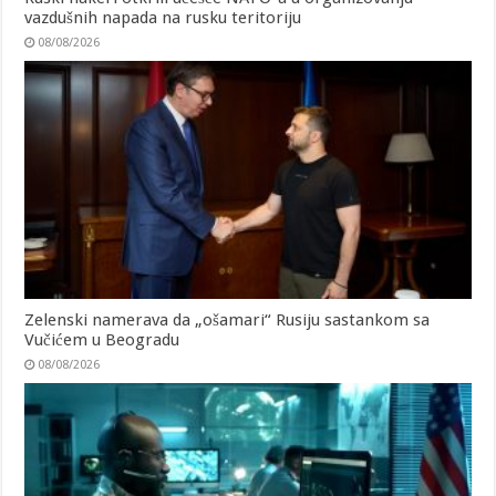
vazdušnih napada na rusku teritoriju
08/08/2026
Zelenski namerava da „ošamari“ Rusiju sastankom sa
Vučićem u Beogradu
08/08/2026