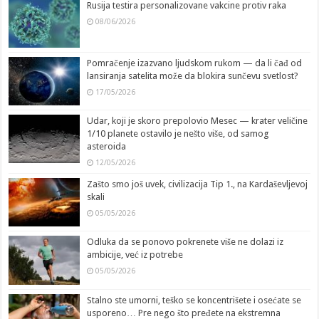
Rusija testira personalizovane vakcine protiv raka
08/06/2026
Pomračenje izazvano ljudskom rukom — da li čađ od
lansiranja satelita može da blokira sunčevu svetlost?
17/05/2026
Udar, koji je skoro prepolovio Mesec — krater veličine
1/10 planete ostavilo je nešto više, od samog
asteroida
12/05/2026
Zašto smo još uvek, civilizacija Tip 1., na Kardaševljevoj
skali
05/05/2026
Odluka da se ponovo pokrenete više ne dolazi iz
ambicije, već iz potrebe
05/05/2026
Stalno ste umorni, teško se koncentrišete i osećate se
usporeno… Pre nego što pređete na ekstremna