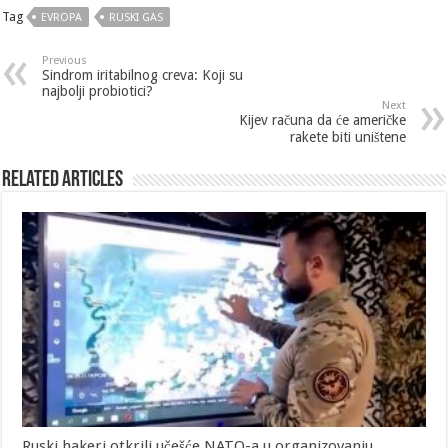
Tag
EVROPA
RUSKI GAS
Previous
Sindrom iritabilnog creva: Koji su
najbolji probiotici?
Next
Kijev računa da će američke
rakete biti uništene
Related Articles
Ruski hakeri otkrili učešće NATO-a u organizovanju