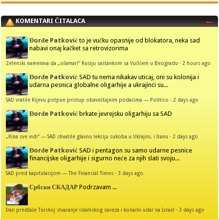
KOMENTARI ČITALACA
Đorđe Patković
to je vučku opasnije od blokatora, neka sad
nabavi onaj kačket sa retrovizorima
Zelenski namerava da „ošamari“ Rusiju sastankom sa Vučićem u Beogradu
·
2 hours ago
Đorđe Patković
SAD tu nema nikakav uticaj, oni su kolonija i
udarna pesnica globalne oligarhije a ukrajinci su...
SAD vratile Kijevu potpun pristup obaveštajnim podacima — Politico
·
2 days ago
Đorđe Patković
brkate jevrejsku oligarhiju sa SAD
„Kina sve vidi“ — SAD shvatile glavnu lekciju sukoba u Ukrajini, i Iranu
·
2 days ago
Đorđe Patković
SAD i pentagon su samo udarne pesnice
financijske oligarhije i sigurno neće za njih slati svoju...
SAD pred kapitulacijom — The Financial Times
·
3 days ago
Србски СКАДАР
Podrzavam ...
Iran predlaže Turskoj stvaranje islamskog saveza i konačni udar na Izrael
·
3 days ago