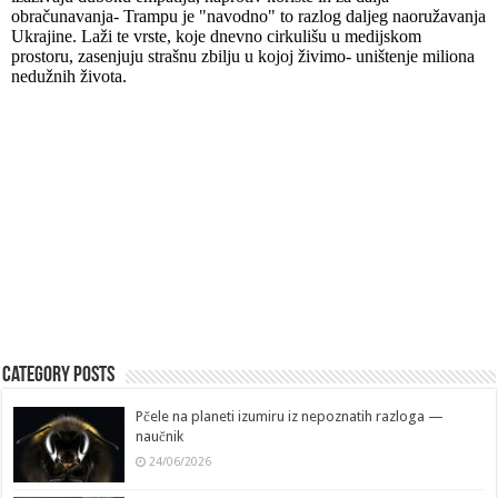
Category Posts
Pčele na planeti izumiru iz nepoznatih razloga —
naučnik
24/06/2026