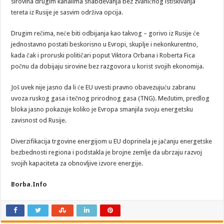
sirovina drugim kanalima snabdevanja bez zvaničnog istiskivanja
tereta iz Rusije je sasvim održiva opcija.
Drugim rečima, neće biti odbijanja kao takvog – gorivo iz Rusije će
jednostavno postati beskorisno u Evropi, skuplje i nekonkurentno,
kada čak i proruski političari poput Viktora Orbana i Roberta Fica
počnu da dobijaju sirovine bez razgovora u korist svojih ekonomija.
Još uvek nije jasno da li će EU uvesti pravno obavezujuću zabranu
uvoza ruskog gasa i tečnog prirodnog gasa (TNG). Međutim, predlog
bloka jasno pokazuje koliko je Evropa smanjila svoju energetsku
zavisnost od Rusije.
Diverzifikacija trgovine energijom u EU doprinela je jačanju energetske
bezbednosti regiona i podstakla je brojne zemlje da ubrzaju razvoj
svojih kapaciteta za obnovljive izvore energije.
Borba.Info