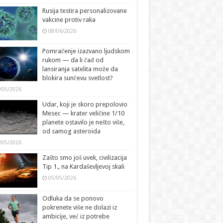
Rusija testira personalizovane
vakcine protiv raka
08/06/2026
Pomračenje izazvano ljudskom
rukom — da li čađ od
lansiranja satelita može da
blokira sunčevu svetlost?
/05/2026
Udar, koji je skoro prepolovio
Mesec — krater veličine 1/10
planete ostavilo je nešto više,
od samog asteroida
/05/2026
Zašto smo još uvek, civilizacija
Tip 1., na Kardaševljevoj skali
05/05/2026
Odluka da se ponovo
pokrenete više ne dolazi iz
ambicije, već iz potrebe