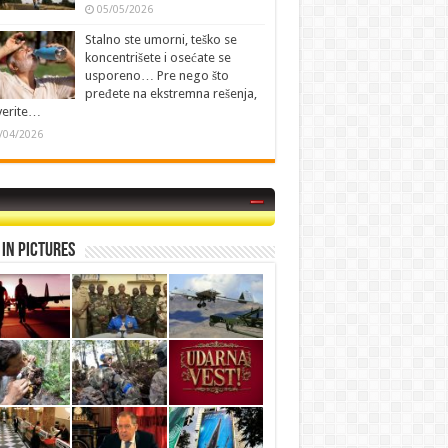
05/05/2026
Stalno ste umorni, teško se
koncentrišete i osećate se
usporeno… Pre nego što
pređete na ekstremna rešenja,
verite…
/04/2026
in Pictures