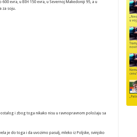
o 600 evra, u BIH 150 evra, u Severnoj Makedoniji 95, a u
 za soju.
„Neo
u voj
Tram
novi
Nemaj
cenu
„Paši
u ostalog i zbog toga nikako nisu u ravnopravnom položaju sa
ela je do toga i da uvozimo pasulj, mleko iz Poljske, svinjsko