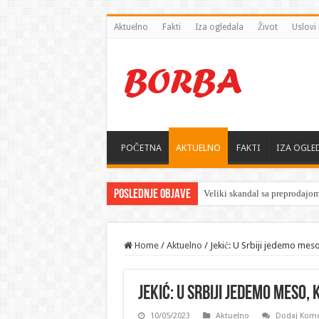
Aktuelno
Fakti
Iza ogledala
Život
Uslovi 
POČETNA
AKTUELNO
FAKTI
IZA OGLE
Poslednje objave
Home
/
Aktuelno
/
Jekić: U Srbiji jedemo meso
Jekić: U Srbiji jedemo meso,
10/05/2023
Aktuelno
Dodaj Kome