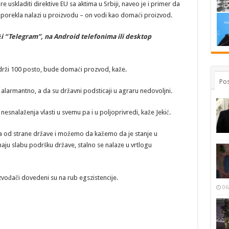
e uskladiti direktive EU sa aktima u Srbiji, naveo je i primer da
porekla nalazi u proizvodu – on vodi kao domaći proizvod.
i “Telegram”, na Android telefonima ili desktop
drži 100 posto, bude domaći prozvod, kaže.
Pos
di alarmantno, a da su državni podsticaji u agraru nedovoljni.
 nesnalaženja vlasti u svemu pa i u poljoprivredi, kaže Jekić.
a od strane države i možemo da kažemo da je stanje u
maju slabu podršku države, stalno se nalaze u vrtlogu
vođači dovedeni su na rub egszistencije.
06