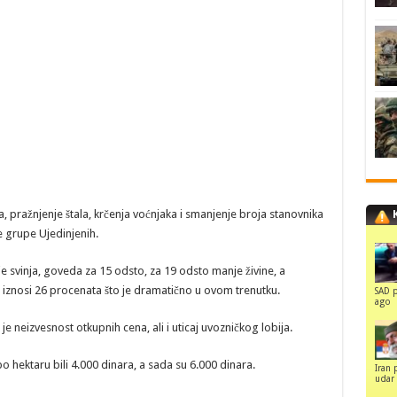
pražnjenje štala, krčenja voćnjaka i smanjenje broja stanovnika
ke grupe Ujedinjenih.
 svinja, goveda za 15 odsto, za 19 odsto manje živine, a
 iznosi 26 procenata što je dramatično u ovom trenutku.
SAD p
ago
je neizvesnost otkupnih cena, ali i uticaj uvozničkog lobija.
 hektaru bili 4.000 dinara, a sada su 6.000 dinara.
Iran 
udar 