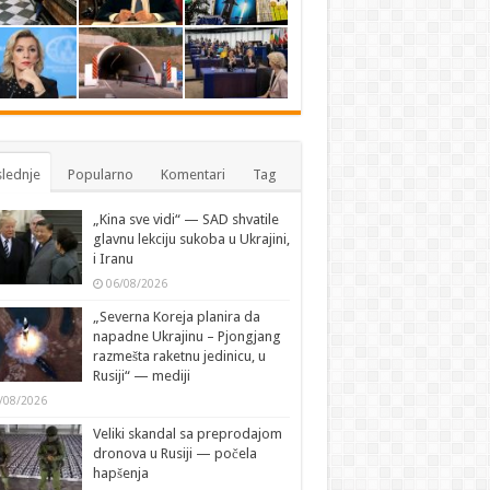
lednje
Popularno
Komentari
Tag
„Kina sve vidi“ — SAD shvatile
glavnu lekciju sukoba u Ukrajini,
i Iranu
06/08/2026
„Severna Koreja planira da
napadne Ukrajinu – Pjongjang
razmešta raketnu jedinicu, u
Rusiji“ — mediji
/08/2026
Veliki skandal sa preprodajom
dronova u Rusiji — počela
hapšenja