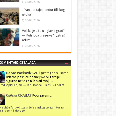
06/08/2026
„Iran postaje pandur Bliskog
istoka“
06/08/2026
Vojska je ušla u „glavni grad“
— Putinova „rezerva“ i „strašni
adut“
06/08/2026
KOMENTARI ČITALACA
Đorđe Patković
SAD i pentagon su samo
udarne pesnice financijske oligarhije i
sigurno neće za njih slati svoju...
red kapitulacijom — The Financial Times
·
23 hours
Србски СКАДАР
Podrzavam ...
predlaže Turskoj stvaranje islamskog saveza i konačni
na Izrael
·
1 day ago