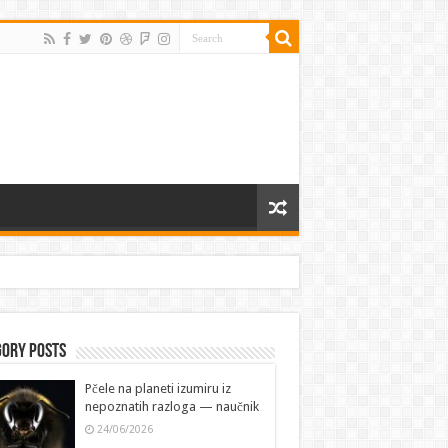
gory Posts
Pčele na planeti izumiru iz
nepoznatih razloga — naučnik
24/06/2026