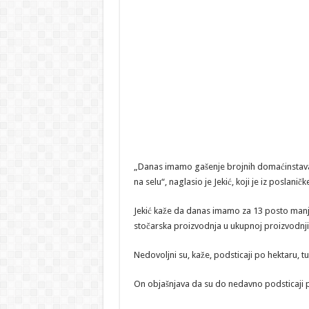
„Danas imamo gašenje brojnih domaćinstava, 
na selu“, naglasio je Jekić, koji je iz poslanič
Jekić kaže da danas imamo za 13 posto manje
stočarska proizvodnja u ukupnoj proizvodnji
Nedovoljni su, kaže, podsticaji po hektaru, tu 
On objašnjava da su do nedavno podsticaji po