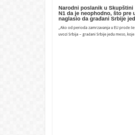
Narodni poslanik u Skupštini R
N1 da je neophodno, što pre u
naglasio da građani Srbije je
„Ako od perioda zamrzavanja u EU prođe šes
uvozi Srbija – građani Srbije jedu meso, koje 