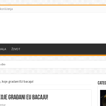
korišćenja
DALA
ŽIVOT
, koje građani EU bacaju!
Cate
 koje građani EU bacaju!
ntar