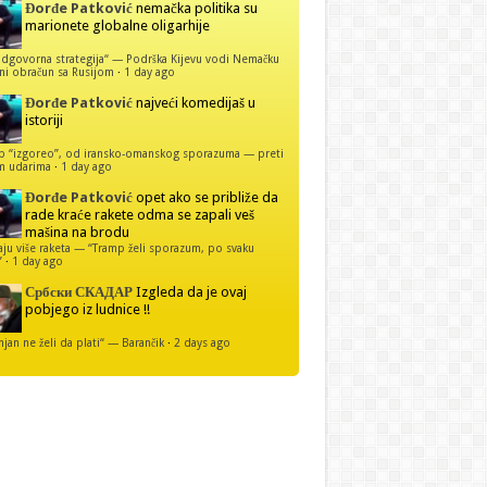
Đorđe Patković
nemačka politika su
marionete globalne oligarhije
dgovorna strategija“ — Podrška Kijevu vodi Nemačku
ni obračun sa Rusijom
·
1 day ago
Đorđe Patković
najveći komedijaš u
istoriji
p “izgoreo”, od iransko-omanskog sporazuma — preti
m udarima
·
1 day ago
Đorđe Patković
opet ako se približe da
rade kraće rakete odma se zapali veš
mašina na brodu
u više raketa — “Tramp želi sporazum, po svaku
”
·
1 day ago
Србски СКАДАР
Izgleda da je ovaj
pobjego iz ludnice !!
njan ne želi da plati“ — Barančik
·
2 days ago