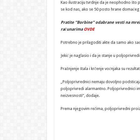
Kao ilustraciju tvrdnje da je neophodno što pr
se kod nas, ako se 50 posto hrane domaćeg 
Pratite “Borbine” odabrane vesti na mrež
računarima
OVDE
Potrebno je prilagoditi akte da samo ako sa
Jekić je naglasio i da je stanje u poljoprivre
Pražnjenje štala i krčenje voćnjaka su rezultat
„Poljoprivrednici nemaju dovoljno podsticaj
poljoprivredi alarmantno. Poljoprivrednici i
neizvesnosti“, dodaje.
Prema njegovim rečima, poljoprivredni proiz