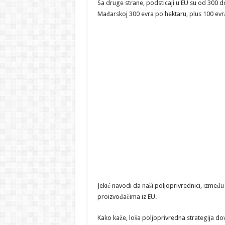
Sa druge strane, podsticaji u EU su od 300 d
Mađarskoj 300 evra po hektaru, plus 100 evra
Jekić navodi da naši poljoprivrednici, izmeđ
proizvođačima iz EU.
Kako kaže, loša poljoprivredna strategija dov