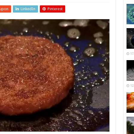
upon
LinkedIn
Pinterest
17
12