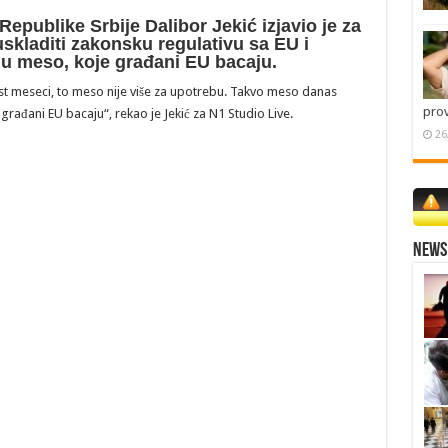
epublike Srbije Dalibor Jekić izjavio je za
skladiti zakonsku regulativu sa EU i
du meso, koje građani EU bacaju.
t meseci, to meso nije više za upotrebu. Takvo meso danas
pro
građani EU bacaju“, rekao je Jekić za N1 Studio Live.
26
News 