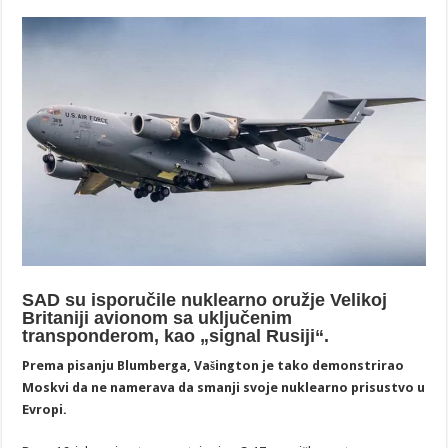
SAD su isporučile nuklearno oružje Velikoj
Britaniji avionom sa uključenim
transponderom, kao „signal Rusiji“.
Prema pisanju Blumberga, Vašington je tako demonstrirao
Moskvi da ne namerava da smanji svoje nuklearno prisustvo u
Evropi.