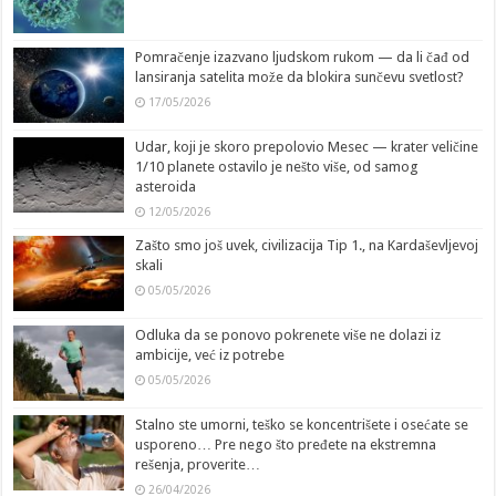
Pomračenje izazvano ljudskom rukom — da li čađ od
lansiranja satelita može da blokira sunčevu svetlost?
17/05/2026
Udar, koji je skoro prepolovio Mesec — krater veličine
1/10 planete ostavilo je nešto više, od samog
asteroida
12/05/2026
Zašto smo još uvek, civilizacija Tip 1., na Kardaševljevoj
skali
05/05/2026
Odluka da se ponovo pokrenete više ne dolazi iz
ambicije, već iz potrebe
05/05/2026
Stalno ste umorni, teško se koncentrišete i osećate se
usporeno… Pre nego što pređete na ekstremna
rešenja, proverite…
26/04/2026