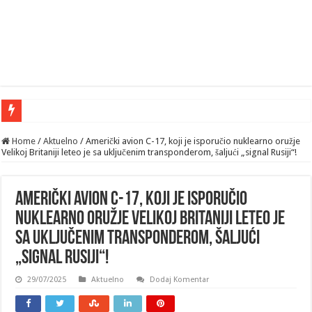
Home
/
Aktuelno
/
Američki avion C-17, koji je isporučio nuklearno oružje
Velikoj Britaniji leteo je sa uključenim transponderom, šaljući „signal Rusiji“!
Američki avion C-17, koji je isporučio
nuklearno oružje Velikoj Britaniji leteo je
sa uključenim transponderom, šaljući
„signal Rusiji“!
29/07/2025
Aktuelno
Dodaj Komentar