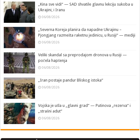
„Kina sve vidi“ — SAD shvatile glavnu lekciju sukoba u
Ukrajini, i Iranu
06/08/2026
„Severna Koreja planira da napadne Ukrajinu –
Pjongjang razmešta raketnu jedinicu, u Rusiji“ — mediji
06/08/2026
Veliki skandal sa preprodajom dronova u Rusiji —
počela hapšenja
06/08/2026
„Iran postaje pandur Bliskog istoka“
06/08/2026
Vojska je ušla u „glavni grad“ — Putinova „rezerva“ i
„strašni adut“
06/08/2026