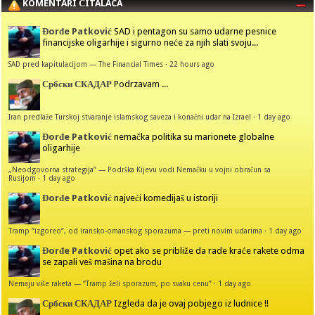
KOMENTARI ČITALACA
Đorđe Patković
SAD i pentagon su samo udarne pesnice
financijske oligarhije i sigurno neće za njih slati svoju...
SAD pred kapitulacijom — The Financial Times
·
22 hours ago
Србски СКАДАР
Podrzavam ...
Iran predlaže Turskoj stvaranje islamskog saveza i konačni udar na Izrael
·
1 day ago
Đorđe Patković
nemačka politika su marionete globalne
oligarhije
„Neodgovorna strategija“ — Podrška Kijevu vodi Nemačku u vojni obračun sa
Rusijom
·
1 day ago
Đorđe Patković
najveći komedijaš u istoriji
Tramp “izgoreo”, od iransko-omanskog sporazuma — preti novim udarima
·
1 day ago
Đorđe Patković
opet ako se približe da rade kraće rakete odma
se zapali veš mašina na brodu
Nemaju više raketa — “Tramp želi sporazum, po svaku cenu”
·
1 day ago
Србски СКАДАР
Izgleda da je ovaj pobjego iz ludnice !!