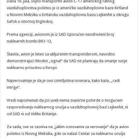
Dana 16. jula, vojno-transportni avion C-17 američkog ratnog
vazduhoplovstva poleteo je iz američke vazduhoplovne baze Kirtland
u Novom Meksiku u britansku vazduhoplovnu bazu Lejkenhit u okrugu
Safok u istočnoj Engleskoj.
Prema agenciji, avionom je iz SAD isporučen neodređeni broj
nuklearnih bombi B61-12.
Štaviše, avion je leteo sa uključenim transponderom, navodno
demonstrirajući Moskvi „signal“ da SAD ne planiraju da smanje svoje
nuklearno prisustvo u Evropi.
Najverovatnije je da je ovo izmišljotina novinara, kako kažu, „radi
intrige“.
Vredi napomenuti da još uvek nema zvanične potvrde o mogućem
raspoređivanju nuklearnog oružja u vazduhoplovnoj bazi Lejkenhit, ni
od SAD ni od Velike Britanije.
Za sada, sve se zasniva na „jakim osnovama za verovanje“ da je avion
poleteo iz Novog Meksika, gde se nalazi Centar za nuklearno oružje