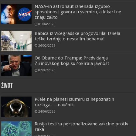
NASA-in astronaut iznenada izgubio
sposobnost govora u svemiru, a lekari ne
znaju zašto
01/04/2026
Babica iz Višegradske progovorila: Iznela
teške tvrdnje o nestalim bebama!
26/02/2026
Od Obame do Trampa: Predviđanja
Žirinovskog koja su šokirala javnost
02/02/2026
ŽIVOT
Pčele na planeti izumiru iz nepoznatih
razloga — naučnik
24/06/2026
Rusija testira personalizovane vakcine protiv
raka