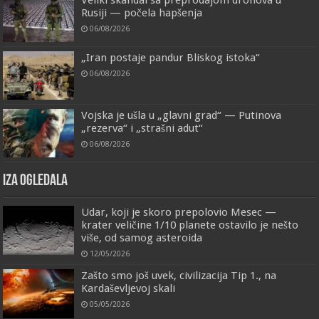
Rusiji — počela hapšenja
06/08/2026
„Iran postaje pandur Bliskog istoka“
06/08/2026
Vojska je ušla u „glavni grad“ — Putinova
„rezerva“ i „strašni adut“
06/08/2026
IZA OGLEDALA
Udar, koji je skoro prepolovio Mesec —
krater veličine 1/10 planete ostavilo je nešto
više, od samog asteroida
12/05/2026
Zašto smo još uvek, civilizacija Tip 1., na
Kardaševljevoj skali
05/05/2026