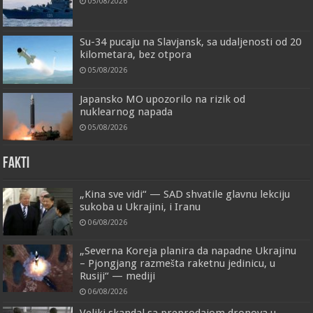
05/08/2026
Su-34 pucaju na Slavjansk, sa udaljenosti od 20
kilometara, bez otpora
05/08/2026
Japansko MO upozorilo na rizik od
nuklearnog napada
05/08/2026
FAKTI
„Kina sve vidi“ — SAD shvatile glavnu lekciju
sukoba u Ukrajini, i Iranu
06/08/2026
„Severna Koreja planira da napadne Ukrajinu
– Pjongjang razmešta raketnu jedinicu, u
Rusiji“ — mediji
06/08/2026
Veliki skandal sa preprodajom dronova u