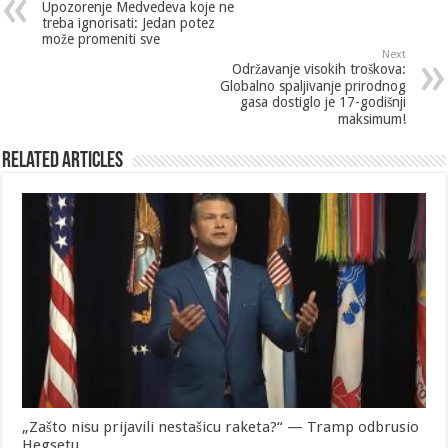
Upozorenje Medvedeva koje ne
treba ignorisati: Jedan potez
može promeniti sve
Next
Održavanje visokih troškova:
Globalno spaljivanje prirodnog
gasa dostiglo je 17-godišnji
maksimum!
Related Articles
„Zašto nisu prijavili nestašicu raketa?“ — Tramp odbrusio
Hegsetu