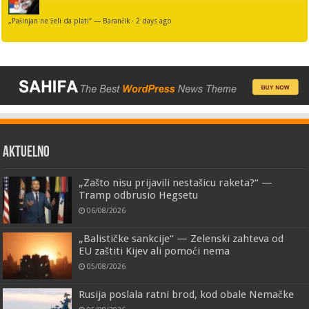
„Pašinjan ne želi da plati“ — Barančik
·
2 days ago
AKTUELNO
„Zašto nisu prijavili nestašicu raketa?“ —
Tramp odbrusio Hegsetu
06/08/2026
„Balističke sankcije“ — Zelenski zahteva od
EU zaštiti Kijev ali pomoći nema
05/08/2026
Rusija poslala ratni brod, kod obale Nemačke