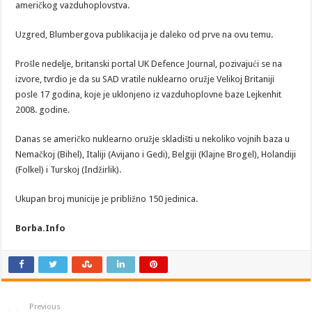
američkog vazduhoplovstva.
Uzgred, Blumbergova publikacija je daleko od prve na ovu temu.
Prošle nedelje, britanski portal UK Defence Journal, pozivajući se na
izvore, tvrdio je da su SAD vratile nuklearno oružje Velikoj Britaniji
posle 17 godina, koje je uklonjeno iz vazduhoplovne baze Lejkenhit
2008. godine.
Danas se američko nuklearno oružje skladišti u nekoliko vojnih baza u
Nemačkoj (Bihel), Italiji (Avijano i Gedi), Belgiji (Klajne Brogel), Holandiji
(Folkel) i Turskoj (Indžirlik).
Ukupan broj municije je približno 150 jedinica.
Borba.Info
Previous