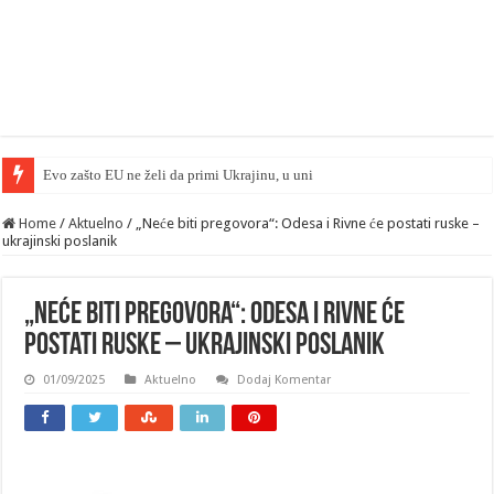
Evo zašto EU ne želi da primi Ukrajinu, u uniju… — FT
Home
/
Aktuelno
/
„Neće biti pregovora“: Odesa i Rivne će postati ruske –
ukrajinski poslanik
„Neće biti pregovora“: Odesa i Rivne će
postati ruske – ukrajinski poslanik
01/09/2025
Aktuelno
Dodaj Komentar