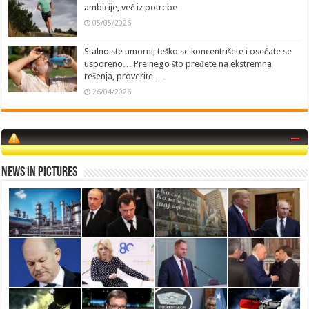
ambicije, već iz potrebe
05/05/2026
Stalno ste umorni, teško se koncentrišete i osećate se
usporeno… Pre nego što pređete na ekstremna
rešenja, proverite…
26/04/2026
News in Pictures