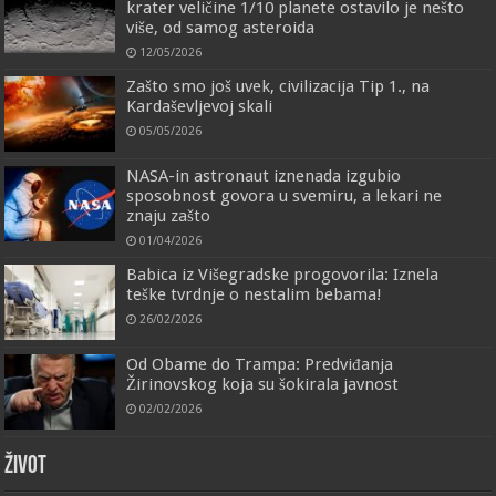
krater veličine 1/10 planete ostavilo je nešto
više, od samog asteroida
12/05/2026
Zašto smo još uvek, civilizacija Tip 1., na
Kardaševljevoj skali
05/05/2026
NASA-in astronaut iznenada izgubio
sposobnost govora u svemiru, a lekari ne
znaju zašto
01/04/2026
Babica iz Višegradske progovorila: Iznela
teške tvrdnje o nestalim bebama!
26/02/2026
Od Obame do Trampa: Predviđanja
Žirinovskog koja su šokirala javnost
02/02/2026
ŽIVOT