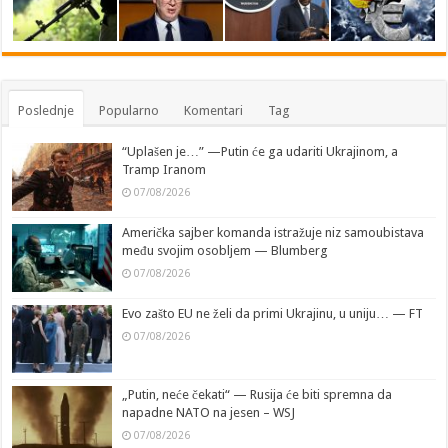
Poslednje
Popularno
Komentari
Tag
“Uplašen je…” —Putin će ga udariti Ukrajinom, a
Tramp Iranom
07/08/2026
Američka sajber komanda istražuje niz samoubistava
među svojim osobljem — Blumberg
07/08/2026
Evo zašto EU ne želi da primi Ukrajinu, u uniju… — FT
07/08/2026
„Putin, neće čekati“ — Rusija će biti spremna da
napadne NATO na jesen – WSJ
07/08/2026