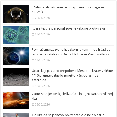
Pčele na planeti izumiru iz nepoznatih razloga —
naučnik
24/06/2026
Rusija testira personalizovane vakcine protiv raka
08/06/2026
Pomračenje izazvano ljudskom rukom — da li čađ od
lansiranja satelita može da blokira sunčevu svetlost?
17/05/2026
Udar, koji je skoro prepolovio Mesec — krater veličine
1/10 planete ostavilo je nešto više, od samog
asteroida
12/05/2026
Zašto smo još uvek, civilizacija Tip 1., na Kardaševljevoj
skali
05/05/2026
Odluka da se ponovo pokrenete više ne dolazi iz