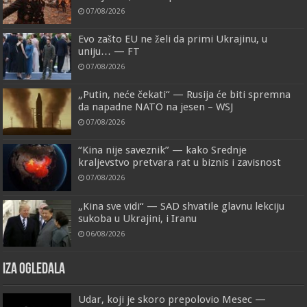
07/08/2026
Evo zašto EU ne želi da primi Ukrajinu, u
uniju… — FT
07/08/2026
„Putin, neće čekati“ — Rusija će biti spremna
da napadne NATO na jesen – WSJ
07/08/2026
“Kina nije saveznik” — kako Srednje
kraljevstvo pretvara rat u biznis i zavisnost
07/08/2026
„Kina sve vidi“ — SAD shvatile glavnu lekciju
sukoba u Ukrajini, i Iranu
06/08/2026
IZA OGLEDALA
Udar, koji je skoro prepolovio Mesec —