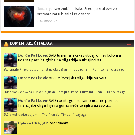
“Kina nije saveznik” — kako Srednje kraljevstvo
pretvara rat u biznis i zavisnost
07/08/2026
KOMENTARI ČITALACA
Đorđe Patković
SAD tu nema nikakav uticaj, oni su kolonija i
udarna pesnica globalne oligarhije a ukrajinci su...
SAD vratile Kijevu potpun pristup obaveštajnim podacima — Politico
·
8 hours ago
Đorđe Patković
brkate jevrejsku oligarhiju sa SAD
„Kina sve vidi“ — SAD shvatile glavnu lekciju sukoba u Ukrajini, i Iranu
·
10 hours ago
Đorđe Patković
SAD i pentagon su samo udarne pesnice
financijske oligarhije i sigurno neće za njih slati svoju...
SAD pred kapitulacijom — The Financial Times
·
1 day ago
Србски СКАДАР
Podrzavam ...