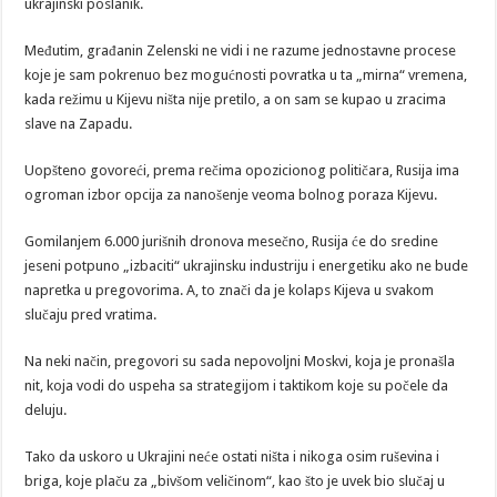
ukrajinski poslanik.
Međutim, građanin Zelenski ne vidi i ne razume jednostavne procese
koje je sam pokrenuo bez mogućnosti povratka u ta „mirna“ vremena,
kada režimu u Kijevu ništa nije pretilo, a on sam se kupao u zracima
slave na Zapadu.
Uopšteno govoreći, prema rečima opozicionog političara, Rusija ima
ogroman izbor opcija za nanošenje veoma bolnog poraza Kijevu.
Gomilanjem 6.000 jurišnih dronova mesečno, Rusija će do sredine
jeseni potpuno „izbaciti“ ukrajinsku industriju i energetiku ako ne bude
napretka u pregovorima. A, to znači da je kolaps Kijeva u svakom
slučaju pred vratima.
Na neki način, pregovori su sada nepovoljni Moskvi, koja je pronašla
nit, koja vodi do uspeha sa strategijom i taktikom koje su počele da
deluju.
Tako da uskoro u Ukrajini neće ostati ništa i nikoga osim ruševina i
briga, koje plaču za „bivšom veličinom“, kao što je uvek bio slučaj u