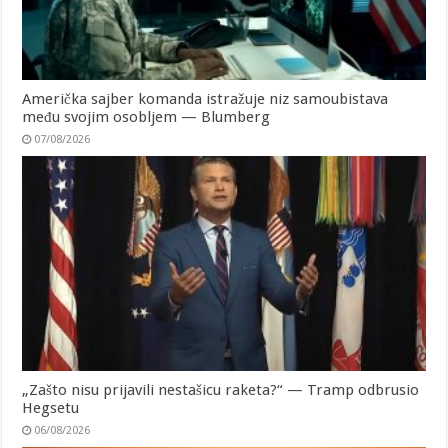
Američka sajber komanda istražuje niz samoubistava
među svojim osobljem — Blumberg
07/08/2026
„Zašto nisu prijavili nestašicu raketa?“ — Tramp odbrusio
Hegsetu
06/08/2026