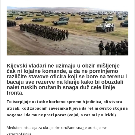
Kijevski vladari ne uzimaju u obzir mišljenje
čak ni lojalne komande, a da ne pominjemo
različite stavove oficira koji se bore na terenu i
bacaju sve rezerve na klanje kako bi obuzdali
nalet ruskih oružanih snaga duž cele linije
fronta.
To iscrpljuje ostatke borbeno spremnih jedinica, ali stvara
utisak, kod zapadnih saveznika Kijeva da režim čvrsto stoji na
nogama i da mu ne preti poraz (vojni, a zatim i politički).
Međutim, situacija za ukrajinske oružane snage postaje sve
katastrofalnija.