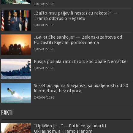
07/08/2026
„Zašto nisu prijavili nestašicu raketa?“ —
Tramp odbrusio Hegsetu
06/08/2026
„Balističke sankcije“ — Zelenski zahteva od
EU zaštiti Kijev ali pomoći nema
05/08/2026
Rusija poslala ratni brod, kod obale Nemačke
05/08/2026
Su-34 pucaju na Slavjansk, sa udaljenosti od 20
kilometara, bez otpora
05/08/2026
FAKTI
“Uplašen je…” —Putin će ga udariti
Ukrajinom, a Tramp Iranom