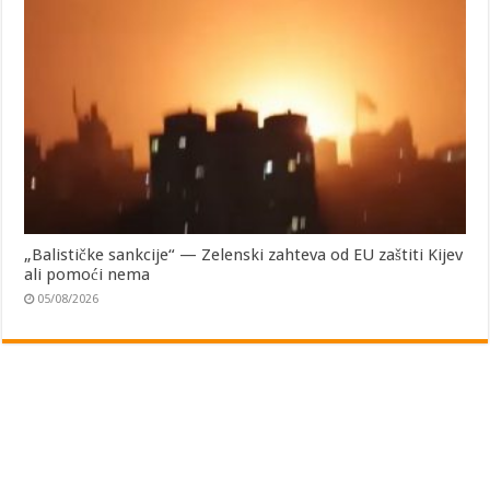
„Balističke sankcije“ — Zelenski zahteva od EU zaštiti Kijev
ali pomoći nema
05/08/2026