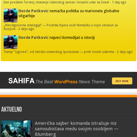
Iran predlaže Turskoj stvaranje islamskog saveza i konačni udar na Izrael
·
1 day ago
Đorđe Patković
nemačka politika su marionete globalne
oligarhije
„Neodgovorna strategija“ — Podrška Kijevu vodi Nemačku u vojni obračun sa
Rusijom
·
2 days ago
Đorđe Patković
najveći komedijaš u istoriji
Tramp “izgoreo”, od iransko-omanskog sporazuma — preti novim udarima
·
2 days ago
AKTUELNO
Američka sajber komanda istražuje niz
samoubistava među svojim osobljem —
Blumberg