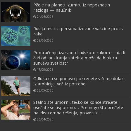
Pčele na planeti izumiru iz nepoznatih
razloga — naučnik
24/06/2026
Rusija testira personalizovane vakcine protiv
raka
08/06/2026
Pomračenje izazvano ljudskom rukom — da li
čađ od lansiranja satelita može da blokira
sunčevu svetlost?
17/05/2026
Odluka da se ponovo pokrenete više ne dolazi
iz ambicije, već iz potrebe
05/05/2026
Stalno ste umorni, teško se koncentrišete i
osećate se usporeno… Pre nego što pređete
na ekstremna rešenja, proverite…
26/04/2026