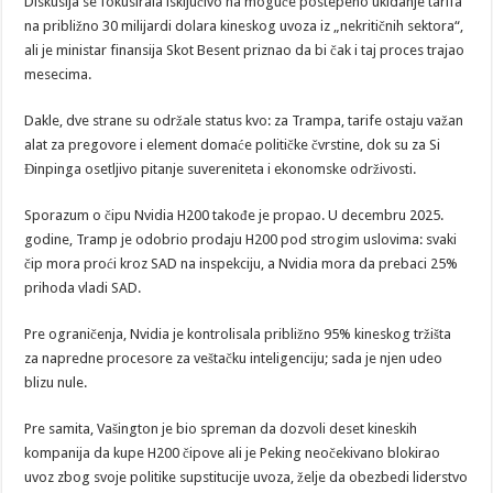
Diskusija se fokusirala isključivo na moguće postepeno ukidanje tarifa
na približno 30 milijardi dolara kineskog uvoza iz „nekritičnih sektora“,
ali je ministar finansija Skot Besent priznao da bi čak i taj proces trajao
mesecima.
Dakle, dve strane su održale status kvo: za Trampa, tarife ostaju važan
alat za pregovore i element domaće političke čvrstine, dok su za Si
Đinpinga osetljivo pitanje suvereniteta i ekonomske održivosti.
Sporazum o čipu Nvidia H200 takođe je propao. U decembru 2025.
godine, Tramp je odobrio prodaju H200 pod strogim uslovima: svaki
čip mora proći kroz SAD na inspekciju, a Nvidia mora da prebaci 25%
prihoda vladi SAD.
Pre ograničenja, Nvidia je kontrolisala približno 95% kineskog tržišta
za napredne procesore za veštačku inteligenciju; sada je njen udeo
blizu nule.
Pre samita, Vašington je bio spreman da dozvoli deset kineskih
kompanija da kupe H200 čipove ali je Peking neočekivano blokirao
uvoz zbog svoje politike supstitucije uvoza, želje da obezbedi liderstvo