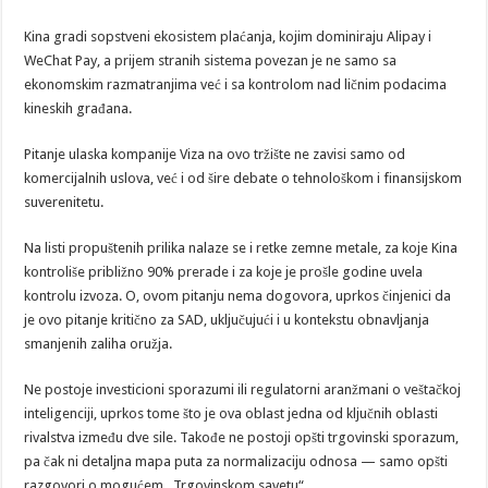
Kina gradi sopstveni ekosistem plaćanja, kojim dominiraju Alipay i
WeChat Pay, a prijem stranih sistema povezan je ne samo sa
ekonomskim razmatranjima već i sa kontrolom nad ličnim podacima
kineskih građana.
Pitanje ulaska kompanije Viza na ovo tržište ne zavisi samo od
komercijalnih uslova, već i od šire debate o tehnološkom i finansijskom
suverenitetu.
Na listi propuštenih prilika nalaze se i retke zemne metale, za koje Kina
kontroliše približno 90% prerade i za koje je prošle godine uvela
kontrolu izvoza. O, ovom pitanju nema dogovora, uprkos činjenici da
je ovo pitanje kritično za SAD, uključujući i u kontekstu obnavljanja
smanjenih zaliha oružja.
Ne postoje investicioni sporazumi ili regulatorni aranžmani o veštačkoj
inteligenciji, uprkos tome što je ova oblast jedna od ključnih oblasti
rivalstva između dve sile. Takođe ne postoji opšti trgovinski sporazum,
pa čak ni detaljna mapa puta za normalizaciju odnosa — samo opšti
razgovori o mogućem „Trgovinskom savetu“.