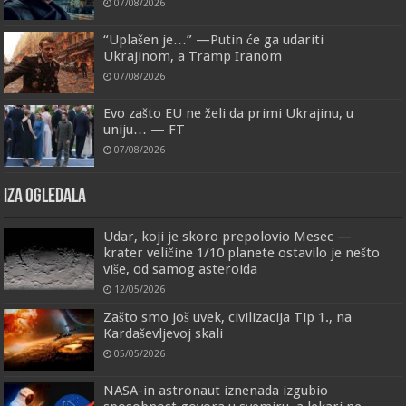
07/08/2026
“Uplašen je…” —Putin će ga udariti
Ukrajinom, a Tramp Iranom
07/08/2026
Evo zašto EU ne želi da primi Ukrajinu, u
uniju… — FT
07/08/2026
IZA OGLEDALA
Udar, koji je skoro prepolovio Mesec —
krater veličine 1/10 planete ostavilo je nešto
više, od samog asteroida
12/05/2026
Zašto smo još uvek, civilizacija Tip 1., na
Kardaševljevoj skali
05/05/2026
NASA-in astronaut iznenada izgubio