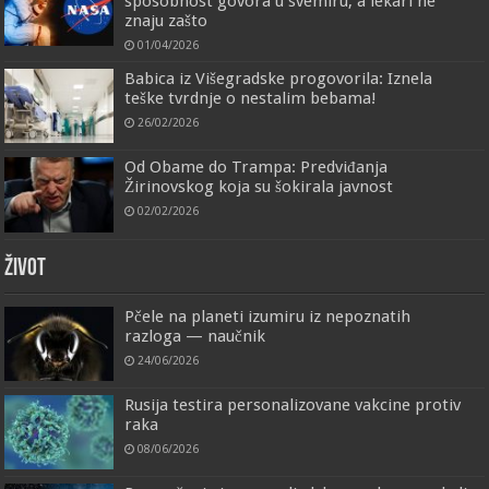
sposobnost govora u svemiru, a lekari ne
znaju zašto
01/04/2026
Babica iz Višegradske progovorila: Iznela
teške tvrdnje o nestalim bebama!
26/02/2026
Od Obame do Trampa: Predviđanja
Žirinovskog koja su šokirala javnost
02/02/2026
ŽIVOT
Pčele na planeti izumiru iz nepoznatih
razloga — naučnik
24/06/2026
Rusija testira personalizovane vakcine protiv
raka
08/06/2026