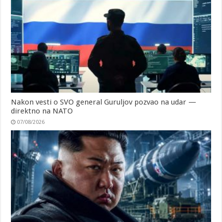
Nakon vesti o SVO general Guruljov pozvao na udar —
direktno na NATO
07/08/2026