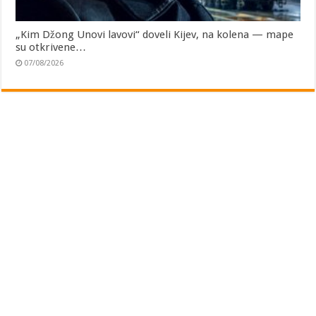
„Kim Džong Unovi lavovi“ doveli Kijev, na kolena — mape
su otkrivene…
07/08/2026