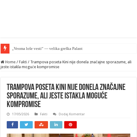
„Veoma loše vesti“ — velika greška Palantira u Rusiji
Home
/
Fakti
/
Trampova poseta Kini nije donela značajne sporazume, ali
jeste istakla moguće kompromise
Trampova poseta Kini nije donela značajne
sporazume, ali jeste istakla moguće
kompromise
17/05/2026
Fakti
Dodaj Komentar