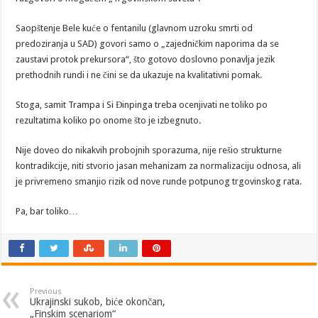
Saopštenje Bele kuće o fentanilu (glavnom uzroku smrti od
predoziranja u SAD) govori samo o „zajedničkim naporima da se
zaustavi protok prekursora“, što gotovo doslovno ponavlja jezik
prethodnih rundi i ne čini se da ukazuje na kvalitativni pomak.
Stoga, samit Trampa i Si Đinpinga treba ocenjivati ne toliko po
rezultatima koliko po onome što je izbegnuto.
Nije doveo do nikakvih probojnih sporazuma, nije rešio strukturne
kontradikcije, niti stvorio jasan mehanizam za normalizaciju odnosa, ali
je privremeno smanjio rizik od nove runde potpunog trgovinskog rata.
Pa, bar toliko…
Previous
Ukrajinski sukob, biće okončan,
„Finskim scenariom“