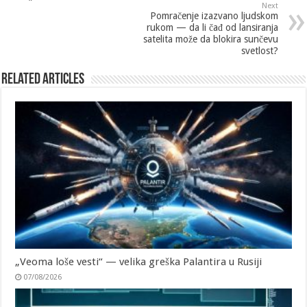
Next
Pomračenje izazvano ljudskom
rukom — da li čađ od lansiranja
satelita može da blokira sunčevu
svetlost?
Related Articles
„Veoma loše vesti“ — velika greška Palantira u Rusiji
07/08/2026