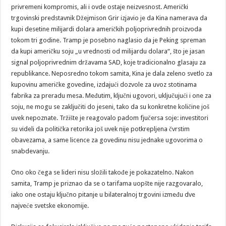
privremeni kompromis, ali i ovde ostaje neizvesnost. Američki
trgovinski predstavnik Džejmison Grir izjavio je da Kina namerava da
kupi desetine milijardi dolara američkih poljoprivrednih proizvoda
tokom tri godine. Tramp je posebno naglasio da je Peking spreman
da kupi američku soju „u vrednosti od milijardu dolara“, što je jasan
signal poljoprivrednim državama SAD, koje tradicionalno glasaju za
republikance. Neposredno tokom samita, Kina je dala zeleno svetlo za
kupovinu američke govedine, izdajući dozvole za uvoz stotinama
fabrika za preradu mesa. Međutim, ključni ugovori, uključujući i one za
soju, ne mogu se zaključiti do jeseni, tako da su konkretne količine još
uvek nepoznate. Tržište je reagovalo padom fjučersa soje: investitori
su videli da politička retorika još uvek nije potkrepljena čvrstim
obavezama, a same licence za govedinu nisu jednake ugovorima o
snabdevanju.
Ono oko čega se lideri nisu složili takođe je pokazatelno. Nakon
samita, Tramp je priznao da se o tarifama uopšte nije razgovaralo,
iako one ostaju ključno pitanje u bilateralnoj trgovini između dve
najveće svetske ekonomije.