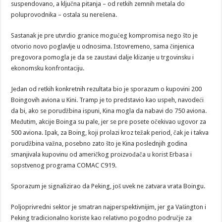
suspendovano, a ključna pitanja – od retkih zemnih metala do
poluprovodnika – ostala su nerešena.
Sastanak je pre utvrdio granice mogućeg kompromisa nego što je
otvorio novo poglavlje u odnosima. Istovremeno, sama činjenica
pregovora pomogla je da se zaustavi dalje klizanje u trgovinsku i
ekonomsku konfrontaciju.
Jedan od retkih konkretnih rezultata bio je sporazum o kupovini 200
Boingovih aviona u Kini. Tramp je to predstavio kao uspeh, navodeći
da bi, ako se porudžbina ispuni, Kina mogla da nabavi do 750 aviona.
Međutim, akcije Boinga su pale, jer se pre posete očekivao ugovor za
500 aviona. Ipak, za Boing, koji prolazi kroz težak period, čak je i takva
porudžbina važna, posebno zato što je Kina poslednjih godina
smanjivala kupovinu od američkog proizvođača u korist Erbasa i
sopstvenog programa COMAC C919.
Sporazum je signalizirao da Peking, još uvek ne zatvara vrata Boingu.
Poljoprivredni sektor je smatran najperspektivnijim, jer ga Vašington i
Peking tradicionalno koriste kao relativno pogodno područje za