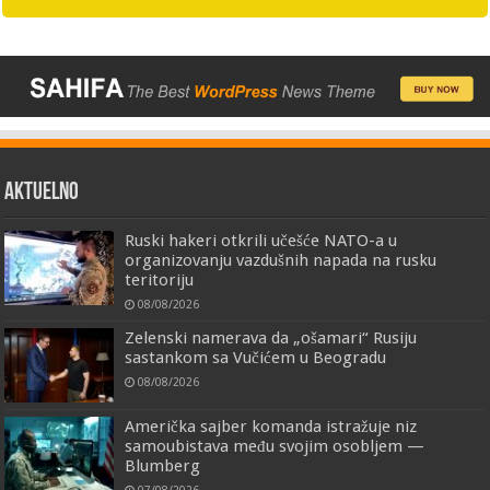
AKTUELNO
Ruski hakeri otkrili učešće NATO-a u
organizovanju vazdušnih napada na rusku
teritoriju
08/08/2026
Zelenski namerava da „ošamari“ Rusiju
sastankom sa Vučićem u Beogradu
08/08/2026
Američka sajber komanda istražuje niz
samoubistava među svojim osobljem —
Blumberg
07/08/2026