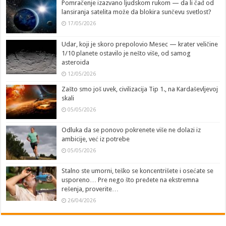
Pomračenje izazvano ljudskom rukom — da li čađ od
lansiranja satelita može da blokira sunčevu svetlost?
17/05/2026
Udar, koji je skoro prepolovio Mesec — krater veličine
1/10 planete ostavilo je nešto više, od samog
asteroida
12/05/2026
Zašto smo još uvek, civilizacija Tip 1., na Kardaševljevoj
skali
05/05/2026
Odluka da se ponovo pokrenete više ne dolazi iz
ambicije, već iz potrebe
05/05/2026
Stalno ste umorni, teško se koncentrišete i osećate se
usporeno… Pre nego što pređete na ekstremna
rešenja, proverite…
26/04/2026