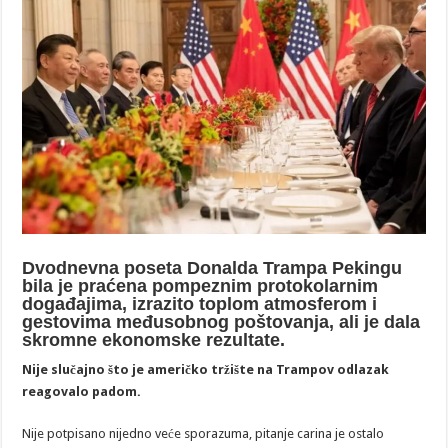
Dvodnevna poseta Donalda Trampa Pekingu
bila je praćena pompeznim protokolarnim
događajima, izrazito toplom atmosferom i
gestovima međusobnog poštovanja, ali je dala
skromne ekonomske rezultate.
Nije slučajno što je američko tržište na Trampov odlazak
reagovalo padom.
Nije potpisano nijedno veće sporazuma, pitanje carina je ostalo