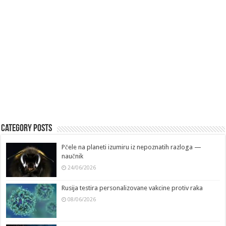
Category Posts
Pčele na planeti izumiru iz nepoznatih razloga —
naučnik
24/06/2026
Rusija testira personalizovane vakcine protiv raka
08/06/2026