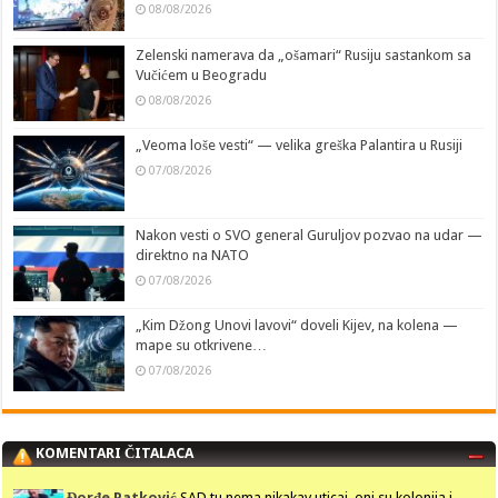
08/08/2026
Zelenski namerava da „ošamari“ Rusiju sastankom sa
Vučićem u Beogradu
08/08/2026
„Veoma loše vesti“ — velika greška Palantira u Rusiji
07/08/2026
Nakon vesti o SVO general Guruljov pozvao na udar —
direktno na NATO
07/08/2026
„Kim Džong Unovi lavovi“ doveli Kijev, na kolena —
mape su otkrivene…
07/08/2026
KOMENTARI ČITALACA
Đorđe Patković
SAD tu nema nikakav uticaj, oni su kolonija i