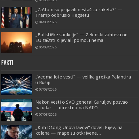
„Zašto nisu prijavili nestašicu raketa?“ —
Tramp odbrusio Hegsetu
06/08/2026
„Balističke sankcije“ — Zelenski zahteva od
EU zaštiti Kijev ali pomoći nema
05/08/2026
FAKTI
„Veoma loše vesti“ — velika greška Palantira
u Rusiji
07/08/2026
Nakon vesti o SVO general Guruljov pozvao
na udar — direktno na NATO
07/08/2026
„Kim Džong Unovi lavovi“ doveli Kijev, na
kolena — mape su otkrivene…