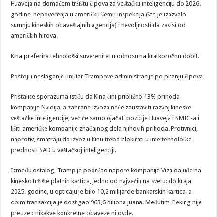
Huaveja na domaćem tržištu čipova za veštačku inteligenciju do 2026.
godine, nepoverenja u američku šemu inspekcija (što je izazvalo
sumnju kineskih obaveštajnih agencija) i nevoljnosti da zavisi od
američkih hirova.
Kina preferira tehnološki suverenitet u odnosu na kratkoročnu dobit.
Postoji i neslaganje unutar Trampove administracije po pitanju čipova.
Pristalice sporazuma ističu da Kina čini približno 13% prihoda
kompanije Nvidija, a zabrane izvoza neće zaustaviti razvoj kineske
veštačke inteligencije, već će samo ojačati pozicije Huaveja i SMIC-a i
lišiti američke kompanije značajnog dela njihovih prihoda. Protivnici,
naprotiv, smatraju da izvoz u Kinu treba blokirati u ime tehnološke
prednosti SAD u veštačkoj inteligenciji.
Između ostalog, Tramp je podržao napore kompanije Viza da uđe na
kinesko tržište platnih kartica, jedno od najvećih na svetu: do kraja
2025. godine, u opticaju je bilo 10,2 milijarde bankarskih kartica, a
obim transakcija je dostigao 963,6 biliona juana. Međutim, Peking nije
preuzeo nikakve konkretne obaveze ni ovde.