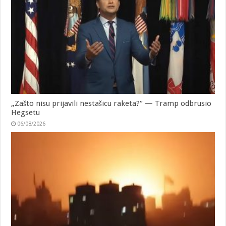
„Zašto nisu prijavili nestašicu raketa?“ — Tramp odbrusio
Hegsetu
06/08/2026