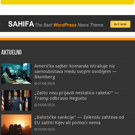
AKTUELNO
Američka sajber komanda istražuje niz
samoubistava među svojim osobljem —
Blumberg
07/08/2026
„Zašto nisu prijavili nestašicu raketa?“ —
Tramp odbrusio Hegsetu
06/08/2026
„Balističke sankcije“ — Zelenski zahteva od
EU zaštiti Kijev ali pomoći nema
05/08/2026