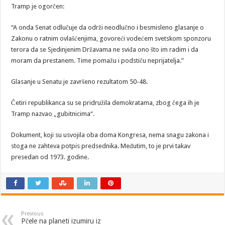
Tramp je ogorčen:
“A onda Senat odlučuje da održi neodlučno i besmisleno glasanje o
Zakonu o ratnim ovlašćenjima, govoreći vodećem svetskom sponzoru
terora da se Sjedinjenim Državama ne sviđa ono što im radim i da
moram da prestanem. Time pomažu i podstiču neprijatelja.”
Glasanje u Senatu je završeno rezultatom 50-48.
Četiri republikanca su se pridružila demokratama, zbog čega ih je
Tramp nazvao „gubitnicima“.
Dokument, koji su usvojila oba doma Kongresa, nema snagu zakona i
stoga ne zahteva potpis predsednika. Međutim, to je prvi takav
presedan od 1973. godine.
Previous
Pčele na planeti izumiru iz