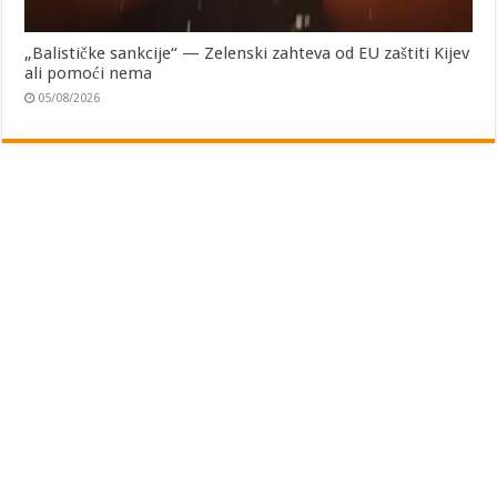
„Balističke sankcije“ — Zelenski zahteva od EU zaštiti Kijev
ali pomoći nema
05/08/2026