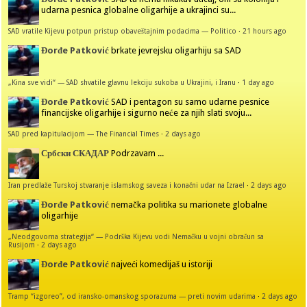
udarna pesnica globalne oligarhije a ukrajinci su...
SAD vratile Kijevu potpun pristup obaveštajnim podacima — Politico
·
21 hours ago
Đorđe Patković
brkate jevrejsku oligarhiju sa SAD
„Kina sve vidi“ — SAD shvatile glavnu lekciju sukoba u Ukrajini, i Iranu
·
1 day ago
Đorđe Patković
SAD i pentagon su samo udarne pesnice
financijske oligarhije i sigurno neće za njih slati svoju...
SAD pred kapitulacijom — The Financial Times
·
2 days ago
Србски СКАДАР
Podrzavam ...
Iran predlaže Turskoj stvaranje islamskog saveza i konačni udar na Izrael
·
2 days ago
Đorđe Patković
nemačka politika su marionete globalne
oligarhije
„Neodgovorna strategija“ — Podrška Kijevu vodi Nemačku u vojni obračun sa
Rusijom
·
2 days ago
Đorđe Patković
najveći komedijaš u istoriji
Tramp “izgoreo”, od iransko-omanskog sporazuma — preti novim udarima
·
2 days ago