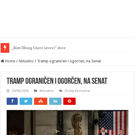
„Kim Džong Unovi lavovi“ doveli Kijev, na kolena — m
Home
/
Aktuelno
/
Tramp ograničen i ogorčen, na Senat
Tramp ograničen i ogorčen, na Senat
24/06/2026
Aktuelno
Dodaj Komentar