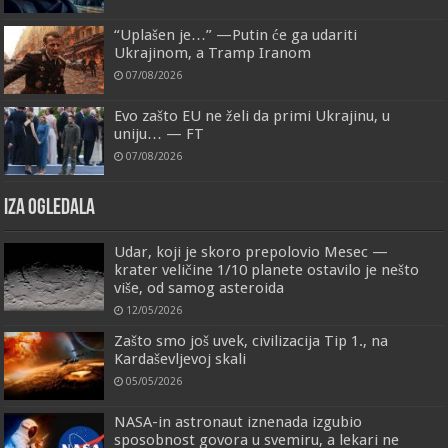
“Uplašen je…” —Putin će ga udariti
Ukrajinom, a Tramp Iranom
07/08/2026
Evo zašto EU ne želi da primi Ukrajinu, u
uniju… — FT
07/08/2026
IZA OGLEDALA
Udar, koji je skoro prepolovio Mesec —
krater veličine 1/10 planete ostavilo je nešto
više, od samog asteroida
12/05/2026
Zašto smo još uvek, civilizacija Tip 1., na
Kardaševljevoj skali
05/05/2026
NASA-in astronaut iznenada izgubio
sposobnost govora u svemiru, a lekari ne