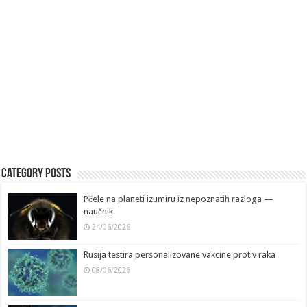
Category Posts
Pčele na planeti izumiru iz nepoznatih razloga —
naučnik
24/06/2026
Rusija testira personalizovane vakcine protiv raka
08/06/2026