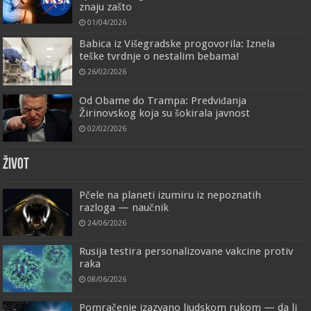
znaju zašto
01/04/2026
Babica iz Višegradske progovorila: Iznela
teške tvrdnje o nestalim bebama!
26/02/2026
Od Obame do Trampa: Predviđanja
Žirinovskog koja su šokirala javnost
02/02/2026
ŽIVOT
Pčele na planeti izumiru iz nepoznatih
razloga — naučnik
24/06/2026
Rusija testira personalizovane vakcine protiv
raka
08/06/2026
Pomračenje izazvano ljudskom rukom — da li