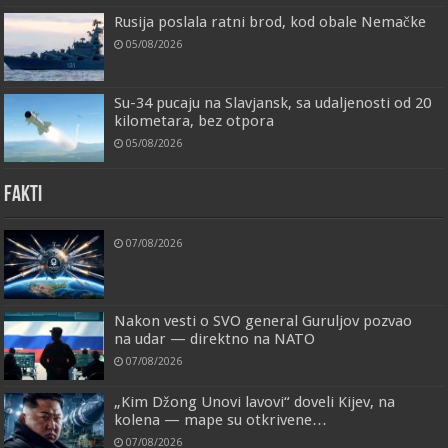
Rusija poslala ratni brod, kod obale Nemačke
05/08/2026
Su-34 pucaju na Slavjansk, sa udaljenosti od 20
kilometara, bez otpora
05/08/2026
FAKTI
07/08/2026
Nakon vesti o SVO general Guruljov pozvao
na udar — direktno na NATO
07/08/2026
„Kim Džong Unovi lavovi“ doveli Kijev, na
kolena — mape su otkrivene…
07/08/2026