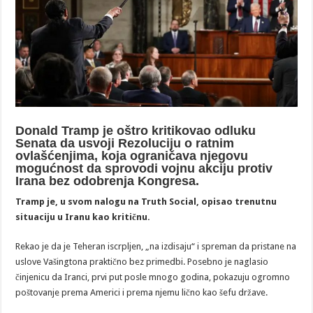
Donald Tramp je oštro kritikovao odluku
Senata da usvoji Rezoluciju o ratnim
ovlašćenjima, koja ograničava njegovu
mogućnost da sprovodi vojnu akciju protiv
Irana bez odobrenja Kongresa.
Tramp je, u svom nalogu na Truth Social, opisao trenutnu
situaciju u Iranu kao kritičnu.
Rekao je da je Teheran iscrpljen, „na izdisaju“ i spreman da pristane na
uslove Vašingtona praktično bez primedbi. Posebno je naglasio
činjenicu da Iranci, prvi put posle mnogo godina, pokazuju ogromno
poštovanje prema Americi i prema njemu lično kao šefu države.