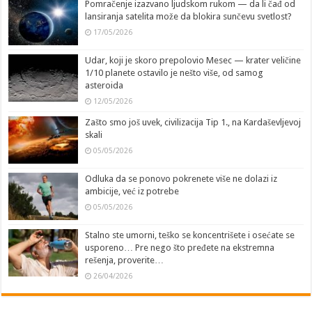
Pomračenje izazvano ljudskom rukom — da li čađ od
lansiranja satelita može da blokira sunčevu svetlost?
17/05/2026
Udar, koji je skoro prepolovio Mesec — krater veličine
1/10 planete ostavilo je nešto više, od samog
asteroida
12/05/2026
Zašto smo još uvek, civilizacija Tip 1., na Kardaševljevoj
skali
05/05/2026
Odluka da se ponovo pokrenete više ne dolazi iz
ambicije, već iz potrebe
05/05/2026
Stalno ste umorni, teško se koncentrišete i osećate se
usporeno… Pre nego što pređete na ekstremna
rešenja, proverite…
26/04/2026