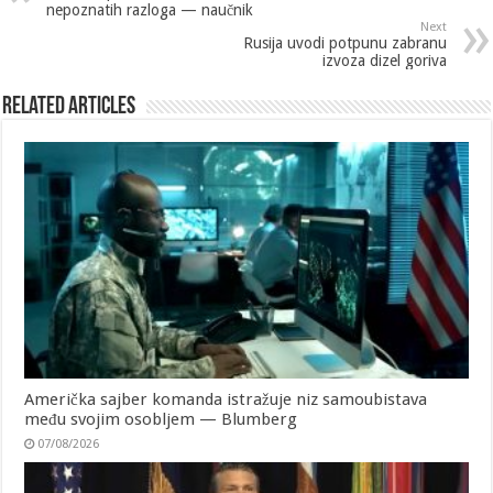
nepoznatih razloga — naučnik
Next
Rusija uvodi potpunu zabranu
izvoza dizel goriva
Related Articles
Američka sajber komanda istražuje niz samoubistava
među svojim osobljem — Blumberg
07/08/2026