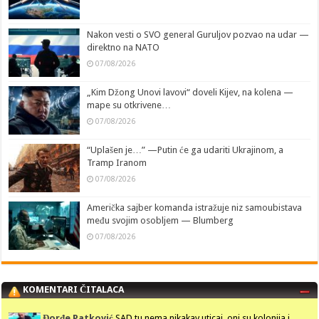
Nakon vesti o SVO general Guruljov pozvao na udar —
direktno na NATO
07/08/2026
„Kim Džong Unovi lavovi“ doveli Kijev, na kolena —
mape su otkrivene…
07/08/2026
“Uplašen je…” —Putin će ga udariti Ukrajinom, a
Tramp Iranom
07/08/2026
Američka sajber komanda istražuje niz samoubistava
među svojim osobljem — Blumberg
07/08/2026
KOMENTARI ČITALACA
Đorđe Patković
SAD tu nema nikakav uticaj, oni su kolonija i