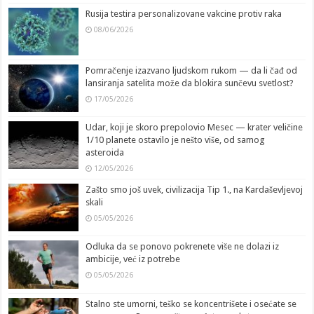
Rusija testira personalizovane vakcine protiv raka
08/06/2026
Pomračenje izazvano ljudskom rukom — da li čađ od
lansiranja satelita može da blokira sunčevu svetlost?
17/05/2026
Udar, koji je skoro prepolovio Mesec — krater veličine
1/10 planete ostavilo je nešto više, od samog
asteroida
12/05/2026
Zašto smo još uvek, civilizacija Tip 1., na Kardaševljevoj
skali
05/05/2026
Odluka da se ponovo pokrenete više ne dolazi iz
ambicije, već iz potrebe
05/05/2026
Stalno ste umorni, teško se koncentrišete i osećate se