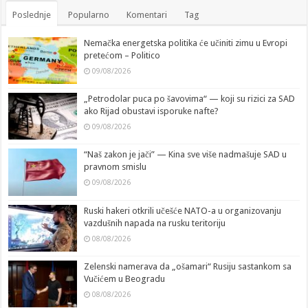
Poslednje
Popularno
Komentari
Tag
Nemačka energetska politika će učiniti zimu u Evropi
pretećom – Politico
09/08/2026
„Petrodolar puca po šavovima“ — koji su rizici za SAD
ako Rijad obustavi isporuke nafte?
09/08/2026
“Naš zakon je jači” — Kina sve više nadmašuje SAD u
pravnom smislu
09/08/2026
Ruski hakeri otkrili učešće NATO-a u organizovanju
vazdušnih napada na rusku teritoriju
08/08/2026
Zelenski namerava da „ošamari“ Rusiju sastankom sa
Vučićem u Beogradu
08/08/2026