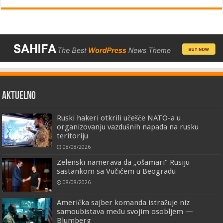
AKTUELNO
Ruski hakeri otkrili učešće NATO-a u
organizovanju vazdušnih napada na rusku
teritoriju
08/08/2026
Zelenski namerava da „ošamari“ Rusiju
sastankom sa Vučićem u Beogradu
08/08/2026
Američka sajber komanda istražuje niz
samoubistava među svojim osobljem —
Blumberg