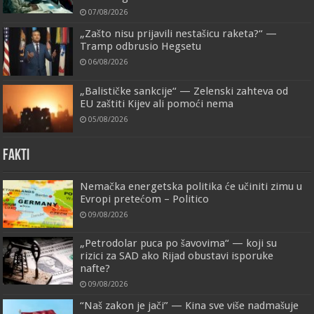
07/08/2026
„Zašto nisu prijavili nestašicu raketa?“ —
Tramp odbrusio Hegsetu
06/08/2026
„Balističke sankcije“ — Zelenski zahteva od
EU zaštiti Kijev ali pomoći nema
05/08/2026
FAKTI
Nemačka energetska politika će učiniti zimu u
Evropi pretećom – Politico
09/08/2026
„Petrodolar puca po šavovima“ — koji su
rizici za SAD ako Rijad obustavi isporuke
nafte?
09/08/2026
“Naš zakon je jači” — Kina sve više nadmašuje