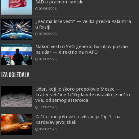
SAD u pravnom smislu
09/08/2026
„Veoma loše vesti“ — velika greška Palantira
u Rusiji
07/08/2026
Nakon vesti o SVO general Guruljov pozvao
na udar — direktno na NATO
07/08/2026
IZA OGLEDALA
Udar, koji je skoro prepolovio Mesec —
krater veličine 1/10 planete ostavilo je nešto
više, od samog asteroida
12/05/2026
Zašto smo još uvek, civilizacija Tip 1., na
Kardaševljevoj skali
05/05/2026