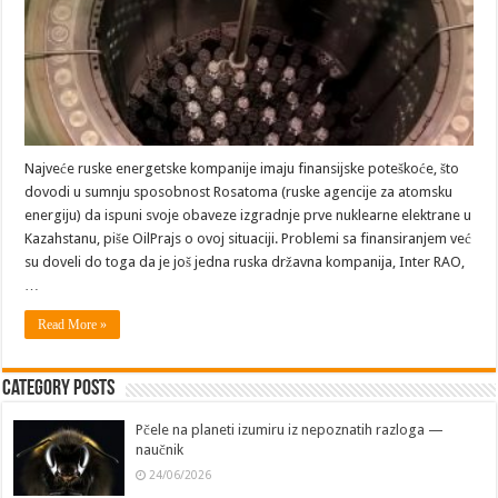
Najveće ruske energetske kompanije imaju finansijske poteškoće, što
dovodi u sumnju sposobnost Rosatoma (ruske agencije za atomsku
energiju) da ispuni svoje obaveze izgradnje prve nuklearne elektrane u
Kazahstanu, piše OilPrajs o ovoj situaciji. Problemi sa finansiranjem već
su doveli do toga da je još jedna ruska državna kompanija, Inter RAO,
…
Read More »
Category Posts
Pčele na planeti izumiru iz nepoznatih razloga —
naučnik
24/06/2026