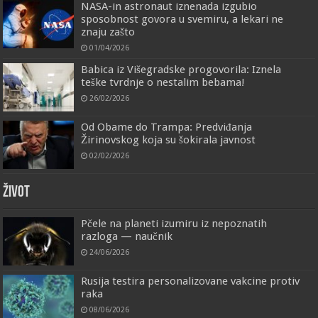
NASA-in astronaut iznenada izgubio
sposobnost govora u svemiru, a lekari ne
znaju zašto
01/04/2026
Babica iz Višegradske progovorila: Iznela
teške tvrdnje o nestalim bebama!
26/02/2026
Od Obame do Trampa: Predviđanja
Žirinovskog koja su šokirala javnost
02/02/2026
ŽIVOT
Pčele na planeti izumiru iz nepoznatih
razloga — naučnik
24/06/2026
Rusija testira personalizovane vakcine protiv
raka
08/06/2026