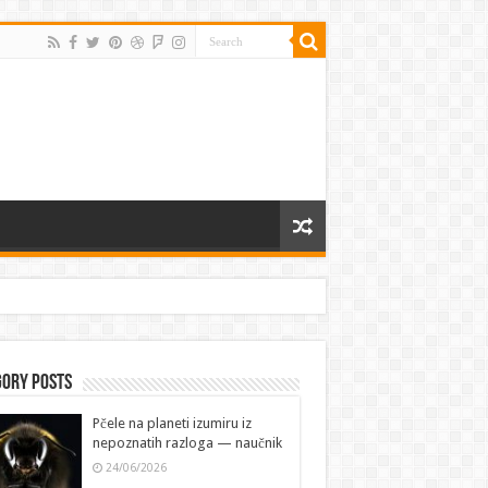
gory Posts
Pčele na planeti izumiru iz
nepoznatih razloga — naučnik
24/06/2026