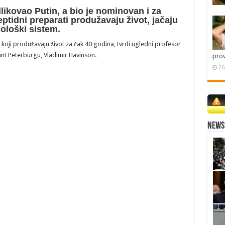
likovao Putin, a bio je nominovan i za
ptidni preparati produžavaju život, jačaju
nološki sistem.
i koji produžavaju život za čak 40 godina, tvrdi ugledni profesor
Sant Peterburgu, Vladimir Havinson.
pro
26
News 