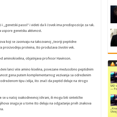
i „genetski pasoš“ i videti da li čovek ima predispozicije za rak.
a uspore genetsku aktivnost.
va koji se zasnivaju na takozvanoj „teoriji peptidne
va proizvodnju proteina, što produžava životni vek.
e od aminokiselina, objašnjava profesor Havinson.
rađeni lanci više amino kiselina, povezane međusobno peptidnim
ktivnost gena putem komplementarnog vezivanja sa odredenim
dređenom tipu ćelija, što znači da peptid deluje na strogo
SAD v
— Pol
 se u našoj svakodnevnoj ishrani, ili mogu biti sintetičke
 Njihova snaga je u tome što deluju na odgađanje prvih znakova
„Kina
ma.
Ukraji