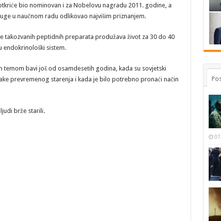
e otkriće bio nominovan i za Nobelovu nagradu 2011. godine, a
asluge u naučnom radu odlikovao najvišim priznanjem.
e takozvanih peptidnih preparata produžava život za 30 do 40
ju endokrinološki sistem.
 temom bavi još od osamdesetih godina, kada su sovjetski
Pos
 znake prevremenog starenja i kada je bilo potrebno pronaći način
udi brže starili.
07