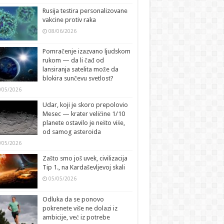
Rusija testira personalizovane
vakcine protiv raka
08/06/2026
Pomračenje izazvano ljudskom
rukom — da li čađ od
lansiranja satelita može da
blokira sunčevu svetlost?
/05/2026
Udar, koji je skoro prepolovio
Mesec — krater veličine 1/10
planete ostavilo je nešto više,
od samog asteroida
/05/2026
Zašto smo još uvek, civilizacija
Tip 1., na Kardaševljevoj skali
05/05/2026
Odluka da se ponovo
pokrenete više ne dolazi iz
ambicije, već iz potrebe