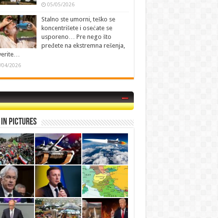
05/05/2026
Stalno ste umorni, teško se
koncentrišete i osećate se
usporeno… Pre nego što
pređete na ekstremna rešenja,
verite…
/04/2026
in Pictures