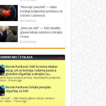
“Kina nije saveznik” — kako
Srednje kraljevstvo pretvara rat
u biznis i zavisnost
07/08/2026
„Kina sve vidi“ — SAD shvatile
glavnu lekciju sukoba u Ukrajini,
i Iranu
06/08/2026
KOMENTARI ČITALACA
Đorđe Patković
SAD tu nema nikakav
uticaj, oni su kolonija i udarna pesnica
globalne oligarhije a ukrajinci su...
ratile Kijevu potpun pristup obaveštajnim podacima
itico
·
4 hours ago
Đorđe Patković
brkate jevrejsku
oligarhiju sa SAD
 sve vidi“ — SAD shvatile glavnu lekciju sukoba u
ni, i Iranu
·
7 hours ago