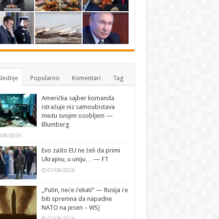
lednje
Popularno
Komentari
Tag
Američka sajber komanda
istražuje niz samoubistava
među svojim osobljem —
Blumberg
/08/2026
Evo zašto EU ne želi da primi
Ukrajinu, u uniju… — FT
07/08/2026
„Putin, neće čekati“ — Rusija će
biti spremna da napadne
NATO na jesen – WSJ
07/08/2026