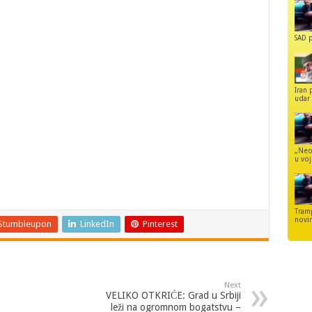
SAD p
Iran 
udar 
„Neo
u voj
Tram
novi
Stumbleupon
LinkedIn
Pinterest
Next
VELIKO OTKRIĆE: Grad u Srbiji
leži na ogromnom bogatstvu –