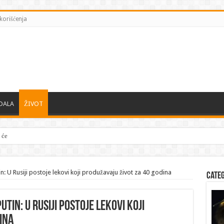
korišćenja
DALA
ŽIVOT
a će biti spremna da napadne NATO na jesen
: U Rusiji postoje lekovi koji produžavaju život za 40 godina
Cate
in: U Rusiji postoje lekovi koji
ina