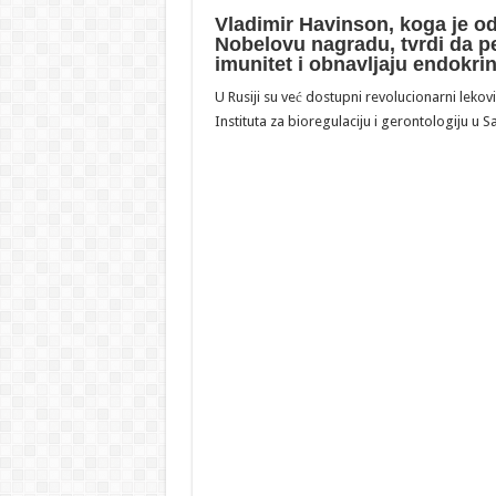
Vladimir Havinson, koga je od
Nobelovu nagradu, tvrdi da pe
imunitet i obnavljaju endokri
U Rusiji su već dostupni revolucionarni lekov
Instituta za bioregulaciju i gerontologiju u 