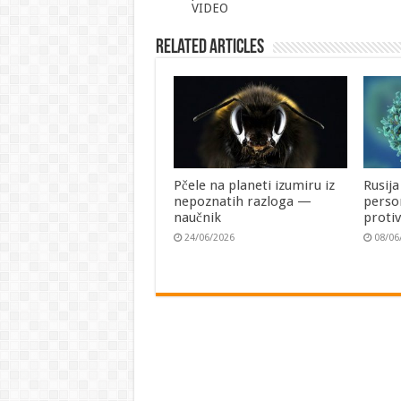
VIDEO
Related Articles
Pčele na planeti izumiru iz
Rusija
nepoznatih razloga —
perso
naučnik
proti
24/06/2026
08/06