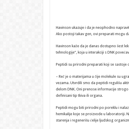
Havinson ukazuje i da je neophodno napraviti 
Ako postoji takav gen, ovi preparati mogu d
Havinson kaže da je danas dostupno šest leko
tehnologije“, koja u interakciji s DNK poveća
Peptidi su prirodni preparati koji se sastoj
– Reč je o materijama u čije molekule su ug
vezama. Utvrdili smo da peptidi regulišu a
delom DNK. Oni prenose informacije strogo o
definisani tip tkiva ili organa.
Peptidi mogu biti prirodni po poreklu i nalaze
hemikalije koje se proizvode u laboratoriji.
starenja i regenerišu ćelije ljudskog organiz