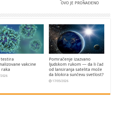
OVO JE PRONAĐENO
 testira
Pomračenje izazvano
nalizovane vakcine
ljudskom rukom — da li čađ
v raka
od lansiranja satelita može
da blokira sunčevu svetlost?
/2026
17/05/2026