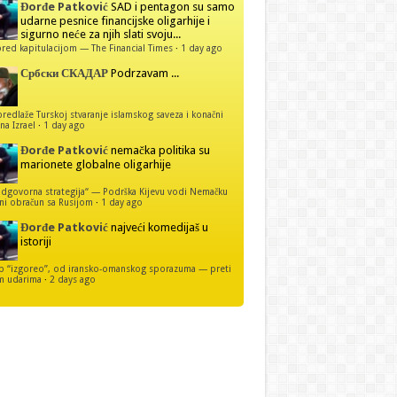
Đorđe Patković
SAD i pentagon su samo
udarne pesnice financijske oligarhije i
sigurno neće za njih slati svoju...
red kapitulacijom — The Financial Times
·
1 day ago
Србски СКАДАР
Podrzavam ...
predlaže Turskoj stvaranje islamskog saveza i konačni
na Izrael
·
1 day ago
Đorđe Patković
nemačka politika su
marionete globalne oligarhije
dgovorna strategija“ — Podrška Kijevu vodi Nemačku
ni obračun sa Rusijom
·
1 day ago
Đorđe Patković
najveći komedijaš u
istoriji
p “izgoreo”, od iransko-omanskog sporazuma — preti
m udarima
·
2 days ago