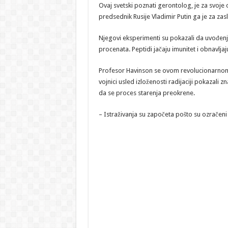
Ovaj svetski poznati gerontolog, je za svoj
predsednik Rusije Vladimir Putin ga je za z
Njegovi eksperimenti su pokazali da uvođenj
procenata. Peptidi jačaju imunitet i obnavlja
Profesor Havinson se ovom revolucionarnom
vojnici usled izloženosti radijaciji pokazali
da se proces starenja preokrene.
– Istraživanja su započeta pošto su ozračeni lj