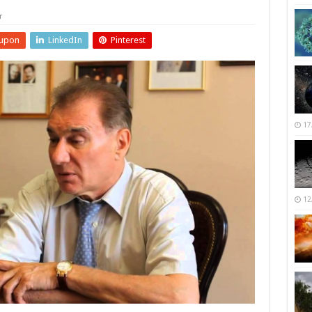
r
upon
LinkedIn
Pinterest
17
12