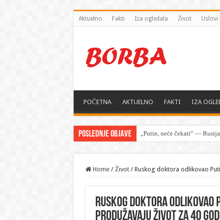
Aktuelno
Fakti
Iza ogledala
Život
Uslovi 
POČETNA
AKTUELNO
FAKTI
IZA OGLE
Poslednje objave
„Putin, neće čekati“ — Rusij
Home
/
Život
/
Ruskog doktora odlikovao Putin
Ruskog doktora odlikovao Put
produžavaju život za 40 god