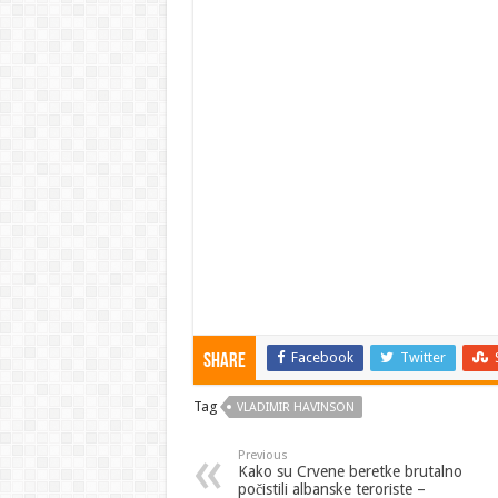
Facebook
Twitter
Share
Tag
VLADIMIR HAVINSON
Previous
Kako su Crvene beretke brutalno
počistili albanske teroriste –