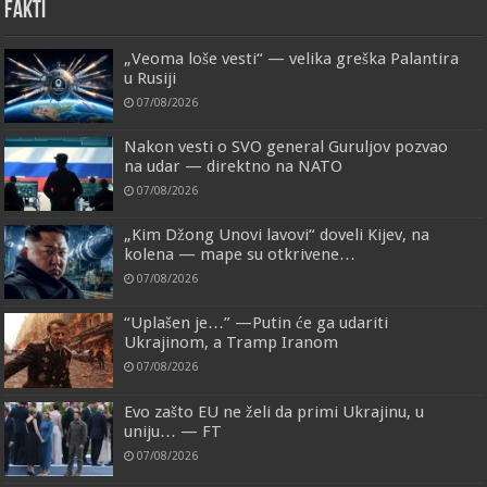
FAKTI
„Veoma loše vesti“ — velika greška Palantira
u Rusiji
07/08/2026
Nakon vesti o SVO general Guruljov pozvao
na udar — direktno na NATO
07/08/2026
„Kim Džong Unovi lavovi“ doveli Kijev, na
kolena — mape su otkrivene…
07/08/2026
“Uplašen je…” —Putin će ga udariti
Ukrajinom, a Tramp Iranom
07/08/2026
Evo zašto EU ne želi da primi Ukrajinu, u
uniju… — FT
07/08/2026