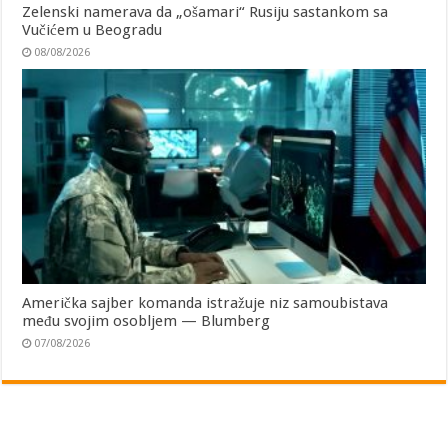
Zelenski namerava da „ošamari“ Rusiju sastankom sa
Vučićem u Beogradu
08/08/2026
Američka sajber komanda istražuje niz samoubistava
među svojim osobljem — Blumberg
07/08/2026