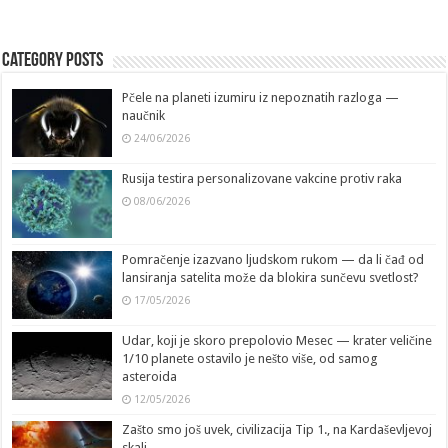
Category Posts
Pčele na planeti izumiru iz nepoznatih razloga —
naučnik
24/06/2026
Rusija testira personalizovane vakcine protiv raka
08/06/2026
Pomračenje izazvano ljudskom rukom — da li čađ od
lansiranja satelita može da blokira sunčevu svetlost?
17/05/2026
Udar, koji je skoro prepolovio Mesec — krater veličine
1/10 planete ostavilo je nešto više, od samog
asteroida
12/05/2026
Zašto smo još uvek, civilizacija Tip 1., na Kardaševljevoj
skali