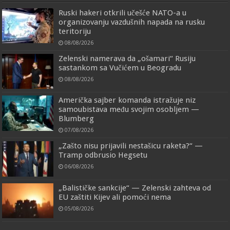
Ruski hakeri otkrili učešće NATO-a u
organizovanju vazdušnih napada na rusku
teritoriju
08/08/2026
Zelenski namerava da „ošamari“ Rusiju
sastankom sa Vučićem u Beogradu
08/08/2026
Američka sajber komanda istražuje niz
samoubistava među svojim osobljem —
Blumberg
07/08/2026
„Zašto nisu prijavili nestašicu raketa?“ —
Tramp odbrusio Hegsetu
06/08/2026
„Balističke sankcije“ — Zelenski zahteva od
EU zaštiti Kijev ali pomoći nema
05/08/2026