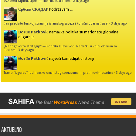
SAD pred kapitulacijom — The Financial Times
·
2 days ago
Србски СКАДАР
Podrzavam ...
Iran predlaže Turskoj stvaranje islamskog saveza i konačni udar na Izrael
·
3 days ago
Đorđe Patković
nemačka politika su marionete globalne
oligarhije
„Neodgovorna strategija“ — Podrška Kijevu vodi Nemačku u vojni obračun sa
Rusijom
·
3 days ago
Đorđe Patković
najveći komedijaš u istoriji
Tramp “izgoreo”, od iransko-omanskog sporazuma — preti novim udarima
·
3 days ago
AKTUELNO