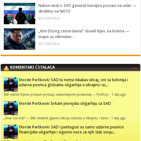
Nakon vesti o SVO general Guruljov pozvao na udar —
direktno na NATO
07/08/2026
„Kim Džong Unovi lavovi“ doveli Kijev, na kolena —
mape su otkrivene…
07/08/2026
KOMENTARI ČITALACA
Đorđe Patković
SAD tu nema nikakav uticaj, oni su kolonija i
udarna pesnica globalne oligarhije a ukrajinci su...
SAD vratile Kijevu potpun pristup obaveštajnim podacima — Politico
·
1 day ago
Đorđe Patković
brkate jevrejsku oligarhiju sa SAD
„Kina sve vidi“ — SAD shvatile glavnu lekciju sukoba u Ukrajini, i Iranu
·
1 day ago
Đorđe Patković
SAD i pentagon su samo udarne pesnice
financijske oligarhije i sigurno neće za njih slati svoju...