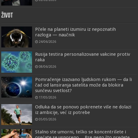
ŽIVOT
Pčele na planeti izumiru iz nepoznatih
razloga — naučnik
24/06/2026
Rusija testira personalizovane vakcine protiv
raka
08/06/2026
Pomračenje izazvano ljudskom rukom — da li
čađ od lansiranja satelita može da blokira
sunčevu svetlost?
17/05/2026
Odluka da se ponovo pokrenete više ne dolazi
iz ambicije, već iz potrebe
05/05/2026
Stalno ste umorni, teško se koncentrišete i
osećate se usporeno… Pre nego što pređete