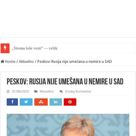
„Veoma loše vesti“ — velika greška Palantira u Rusij
Home
/
Aktuelno
/
Peskov: Rusija nije umešana u nemire u SAD
Peskov: Rusija nije umešana u nemire u SAD
01/06/2020
Aktuelno
Dodaj Komentar