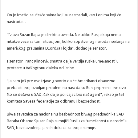
On je izražio saučešće svima koji su nastradali, kao i onima koji će
nastradati.
“Izjava Suzan Rajsa je direktna uvreda. Ne toliko Rusije koja nema
nikakve veze sa tom situacijom, koliko sopstvenog naroda i sećanja na
američkog građanina Džordža Flojda”, dodao je senator.
I senator Franc Klincevič smatra da je verzija ruske umešanosti u
proteste u Vašingtonu daleka od istine.
“Ja sam još pre ove izjave govorio da će Amerikanci obavezno
prebaciti svoj ozbiljan problem na nas: da su Rusi pripremili sve ovo
što se dešava u SAD, čak da je policajac bio naš agent”, rekao je šef
komiteta Saveza federacije za odbranu i bezbednost.
Bivša savetnica za nacionalnu bezbednost bivšeg predsednika SAD
Baraka Obame Sjuzan Rajs sumnjiči Rusiju za “umešanost u nerede” u
SAD, bez navođenja jasnih dokaza za svoje sumnje.