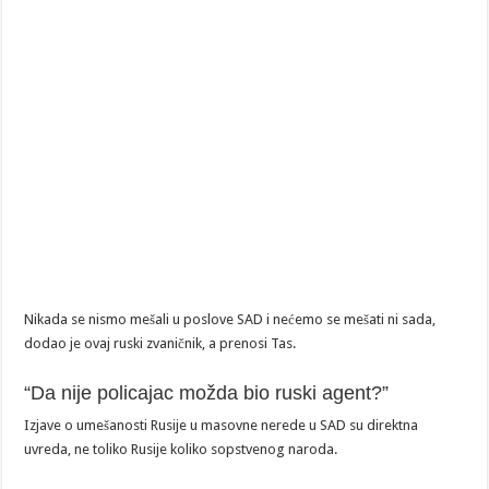
Nikada se nismo mešali u poslove SAD i nećemo se mešati ni sada,
dodao je ovaj ruski zvaničnik, a prenosi Tas.
“Da nije policajac možda bio ruski agent?”
Izjave o umešanosti Rusije u masovne nerede u SAD su direktna
uvreda, ne toliko Rusije koliko sopstvenog naroda.