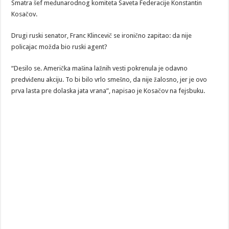
Smatra šef međunarodnog komiteta Saveta Federacije Konstantin
Kosačov.
Drugi ruski senator, Franc Klincevič se ironično zapitao: da nije
policajac možda bio ruski agent?
“Desilo se. Američka mašina lažnih vesti pokrenula je odavno
predviđenu akciju. To bi bilo vrlo smešno, da nije žalosno, jer je ovo
prva lasta pre dolaska jata vrana”, napisao je Kosačov na fejsbuku.