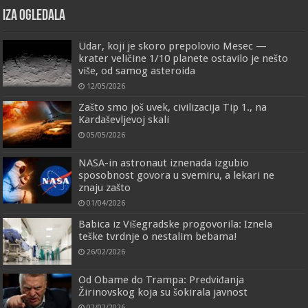
IZA OGLEDALA
Udar, koji je skoro prepolovio Mesec —
krater veličine 1/10 planete ostavilo je nešto
više, od samog asteroida
12/05/2026
Zašto smo još uvek, civilizacija Tip 1., na
Kardaševljevoj skali
05/05/2026
NASA-in astronaut iznenada izgubio
sposobnost govora u svemiru, a lekari ne
znaju zašto
01/04/2026
Babica iz Višegradske progovorila: Iznela
teške tvrdnje o nestalim bebama!
26/02/2026
Od Obame do Trampa: Predviđanja
Žirinovskog koja su šokirala javnost
02/02/2026