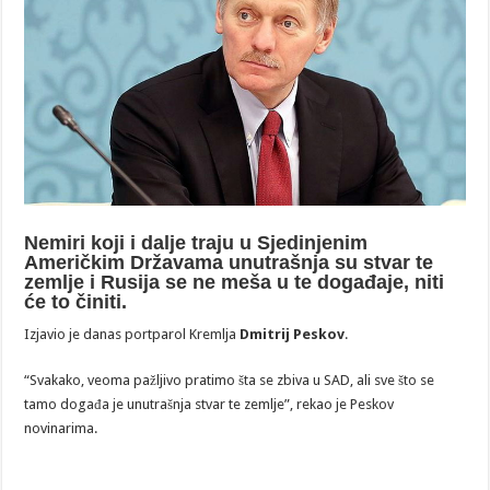
Nemiri koji i dalje traju u Sjedinjenim
Američkim Državama unutrašnja su stvar te
zemlje i Rusija se ne meša u te događaje, niti
će to činiti.
Izjavio je danas portparol Kremlja
Dmitrij Peskov
.
“Svakako, veoma pažljivo pratimo šta se zbiva u SAD, ali sve što se
tamo događa je unutrašnja stvar te zemlje”, rekao je Peskov
novinarima.