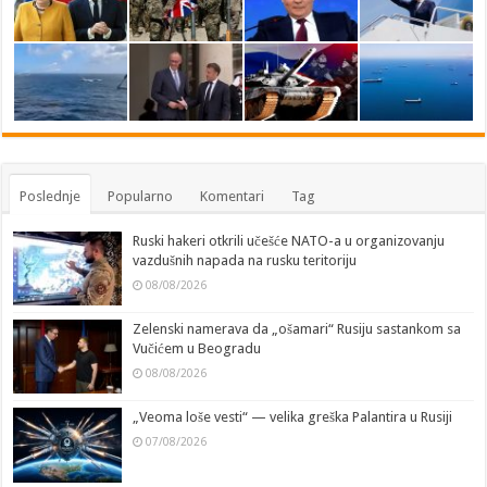
Poslednje
Popularno
Komentari
Tag
Ruski hakeri otkrili učešće NATO-a u organizovanju
vazdušnih napada na rusku teritoriju
08/08/2026
Zelenski namerava da „ošamari“ Rusiju sastankom sa
Vučićem u Beogradu
08/08/2026
„Veoma loše vesti“ — velika greška Palantira u Rusiji
07/08/2026