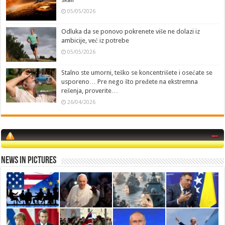
05/05/2026
Odluka da se ponovo pokrenete više ne dolazi iz
ambicije, već iz potrebe
05/05/2026
Stalno ste umorni, teško se koncentrišete i osećate se
usporeno… Pre nego što pređete na ekstremna
rešenja, proverite…
26/04/2026
News in Pictures