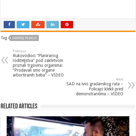
Tag
DMITRIJ PESKOV
Previous
Rukovodioci “Planiranog
roditeljstva” pod zakletvom
priznali trgovinu organima:
“Prodavali smo organe
arbortiranih beba” – VIDEO
Next
SAD na ivici građanskog rata –
Policajci klekli pred
demonstrantima – VIDEO
Related Articles