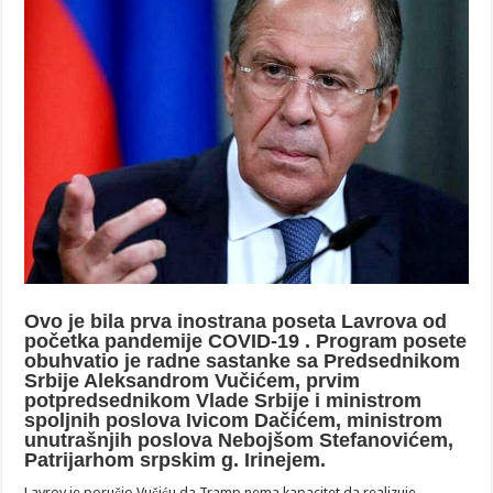
Ovo je bila prva inostrana poseta Lavrova od
početka pandemije COVID-19 . Program posete
obuhvatio je radne sastanke sa Predsednikom
Srbije Aleksandrom Vučićem, prvim
potpredsednikom Vlade Srbije i ministrom
spoljnih poslova Ivicom Dačićem, ministrom
unutrašnjih poslova Nebojšom Stefanovićem,
Patrijarhom srpskim g. Irinejem.
Lavrov je poručio Vučiću da Tramp nema kapacitet da realizuje