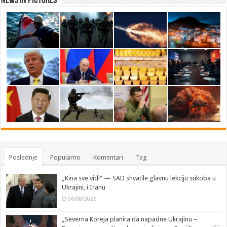
News in Pictures
Poslednje
Popularno
Komentari
Tag
„Kina sve vidi“ — SAD shvatile glavnu lekciju sukoba u
Ukrajini, i Iranu
06/08/2026
„Severna Koreja planira da napadne Ukrajinu –