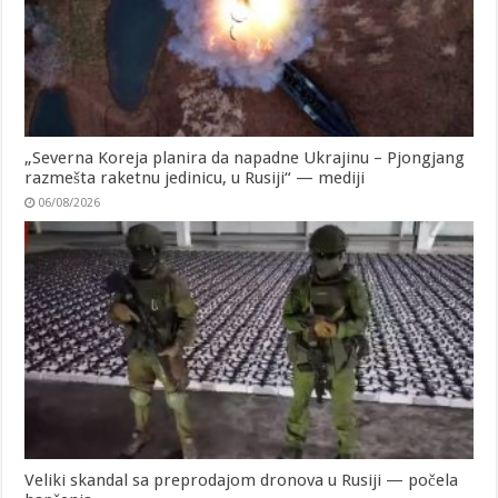
„Severna Koreja planira da napadne Ukrajinu – Pjongjang
razmešta raketnu jedinicu, u Rusiji“ — mediji
06/08/2026
Veliki skandal sa preprodajom dronova u Rusiji — počela