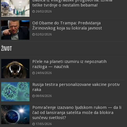
teške tvrdnje o nestalim bebama!
26/02/2026
Od Obame do Trampa: Predviđanja
Žirinovskog koja su šokirala javnost
02/02/2026
ŽIVOT
Pčele na planeti izumiru iz nepoznatih
razloga — naučnik
24/06/2026
Rusija testira personalizovane vakcine protiv
raka
08/06/2026
Pomračenje izazvano ljudskom rukom — da li
čađ od lansiranja satelita može da blokira
sunčevu svetlost?
17/05/2026