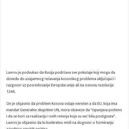
Lavrov je podvukao da Rusija podržava sve pokušaje koji mogu da
dovedu do uzajamnog rešavanja kosovskog problema uključujući i
razgovor uz posredovanje Evropske unije ali na osnovu rezolucije
1244.
On je objasnio da problem Kosova ostaje nerešen a da EU, koja ima
mandat Generalne skupštine UN, mora obaveze da “ispunjava pošteno
i da se bori za realizaciju i onih rešenja koja su već bila postignuta”.
Lavrov je objasnio da tu konkretno misli na dogovor o formiranju
zajednice srpskih opština.