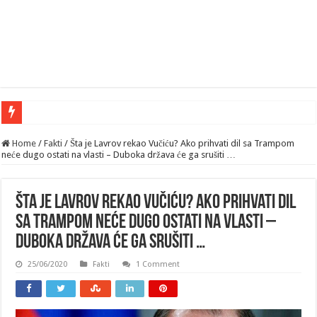
Home
/
Fakti
/
Šta je Lavrov rekao Vučiću? Ako prihvati dil sa Trampom
neće dugo ostati na vlasti – Duboka država će ga srušiti …
Šta je Lavrov rekao Vučiću? Ako prihvati dil
sa Trampom neće dugo ostati na vlasti –
Duboka država će ga srušiti …
25/06/2020
Fakti
1 Comment