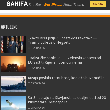
AKTUELNO
„Zašto nisu prijavili nestašicu raketa?“ —
Tramp odbrusio Hegsetu
06/08/2026
„Balističke sankcije“ — Zelenski zahteva od
EU zaštiti Kijev ali pomoći nema
05/08/2026
Rusija poslala ratni brod, kod obale Nemačke
05/08/2026
Su-34 pucaju na Slavjansk, sa udaljenosti od 20
kilometara, bez otpora
05/08/2026