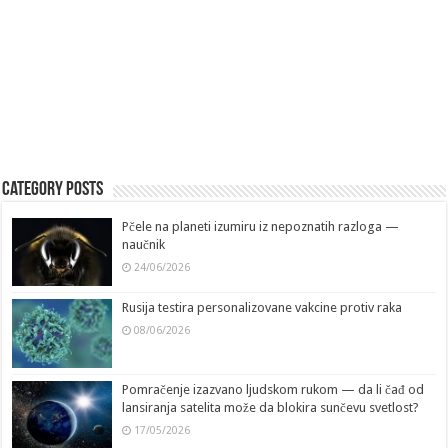
Category Posts
Pčele na planeti izumiru iz nepoznatih razloga —
naučnik
24/06/2026
Rusija testira personalizovane vakcine protiv raka
08/06/2026
Pomračenje izazvano ljudskom rukom — da li čađ od
lansiranja satelita može da blokira sunčevu svetlost?
17/05/2026