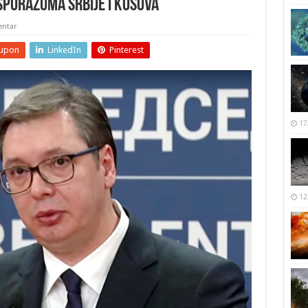
sporazuma Srbije i Kosova
ntar
upon
LinkedIn
Pinterest
17
12