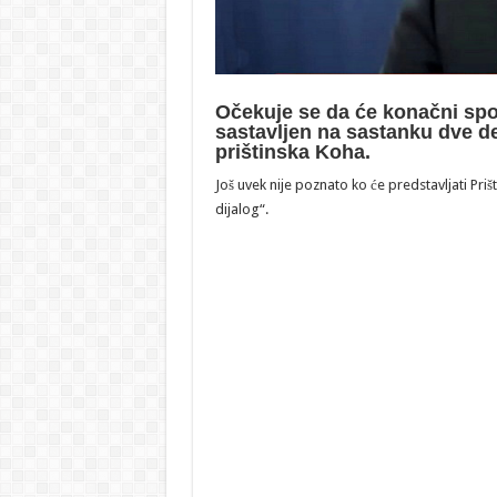
Očekuje se da će konačni spo
sastavljen na sastanku dve de
prištinska Koha.
Još uvek nije poznato ko će predstavljati Pri
dijalog“.