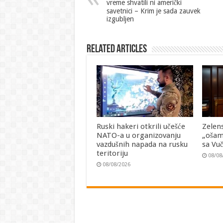
vreme shvatili ni američki
savetnici – Krim je sada zauvek
izgubljen
Related Articles
Ruski hakeri otkrili učešće
Zelen
NATO-a u organizovanju
„ošam
vazdušnih napada na rusku
sa Vu
teritoriju
08/08
08/08/2026