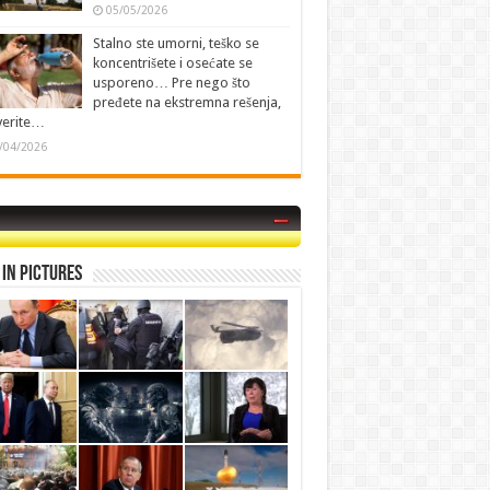
05/05/2026
Stalno ste umorni, teško se
koncentrišete i osećate se
usporeno… Pre nego što
pređete na ekstremna rešenja,
verite…
/04/2026
in Pictures