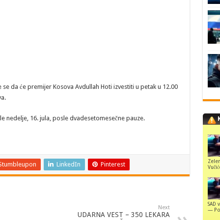
 se da će premijer Kosova Avdullah Hoti izvestiti u petak u 12.00
a.
ošle nedelje, 16. jula, posle dvadesetomesečne pauze.
Zelen
Stumbleupon
LinkedIn
Pinterest
Vuči
SAD v
Next
— Pol
UDARNA VEST – 350 LEKARA