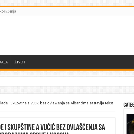
korišćenja
DALA
ŽIVOT
ade i Skupštine a Vučić bez ovlašćenja sa Albancima sastavlja tekst
Cate
e i Skupštine a Vučić bez ovlašćenja sa