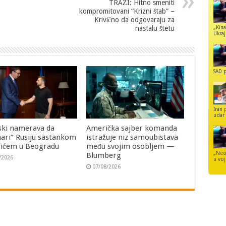
TRAŽI: Hitno smeniti
kompromitovani “Krizni štab” –
Krivično da odgovaraju za
„Kina
nastalu štetu
Ukraji
SAD p
Iran 
udar 
ski namerava da
Američka sajber komanda
ari“ Rusiju sastankom
istražuje niz samoubistava
čićem u Beogradu
među svojim osobljem —
„Neo
Blumberg
/2026
u voj
07/08/2026