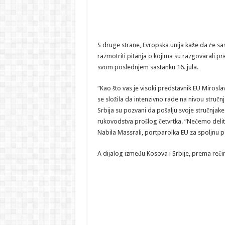
S druge strane, Evropska unija kaže da će sas
razmotriti pitanja o kojima su razgovarali p
svom poslednjem sastanku 16. jula.
“Kao što vas je visoki predstavnik EU Mirosl
se složila da intenzivno rade na nivou stručn
Srbija su pozvani da pošalju svoje stručnjak
rukovodstva prošlog četvrtka. “Nećemo deliti
Nabila Massrali, portparolka EU za spoljnu p
A dijalog između Kosova i Srbije, prema reči