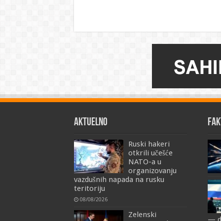
AKTUELNO
FAK
Ruski hakeri
otkrili učešće
NATO-a u
organizovanju
vazdušnih napada na rusku
teritoriju
08/08/2026
Zelenski
— d