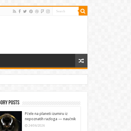
gory Posts
Pčele na planeti izumiru iz
nepoznatih razloga — naučnik
24/06/2026