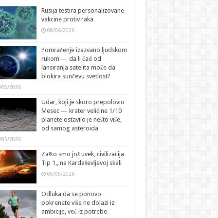
Rusija testira personalizovane
vakcine protiv raka
08/06/2026
Pomračenje izazvano ljudskom
rukom — da li čađ od
lansiranja satelita može da
blokira sunčevu svetlost?
/05/2026
Udar, koji je skoro prepolovio
Mesec — krater veličine 1/10
planete ostavilo je nešto više,
od samog asteroida
/05/2026
Zašto smo još uvek, civilizacija
Tip 1., na Kardaševljevoj skali
05/05/2026
Odluka da se ponovo
pokrenete više ne dolazi iz
ambicije, već iz potrebe