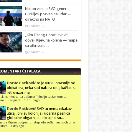
Nakon vesti o SVO general
Guruljov pozvao na udar —
direktno na NATO
07/08/2026
„Kim Džong Unovi lavovi“
doveli Kijev, na kolena — mape
su otkrivene…
07/08/2026
KOMENTARI ČITALACA
Đorđe Patković
to je vučku opasnije od
blokatora, neka sad nabavi onaj kačket sa
retrovizorima
ski namerava da „ošamari“ Rusiju sastankom sa
ćem u Beogradu
·
1 hour ago
Đorđe Patković
SAD tu nema nikakav
uticaj, oni su kolonija i udarna pesnica
globalne oligarhije a ukrajinci su...
ratile Kijevu potpun pristup obaveštajnim podacima
itico
·
1 day ago