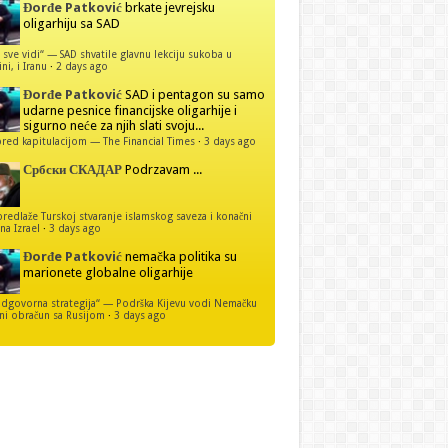
Đorđe Patković
brkate jevrejsku
oligarhiju sa SAD
 sve vidi“ — SAD shvatile glavnu lekciju sukoba u
ni, i Iranu
·
2 days ago
Đorđe Patković
SAD i pentagon su samo
udarne pesnice financijske oligarhije i
sigurno neće za njih slati svoju...
red kapitulacijom — The Financial Times
·
3 days ago
Србски СКАДАР
Podrzavam ...
predlaže Turskoj stvaranje islamskog saveza i konačni
na Izrael
·
3 days ago
Đorđe Patković
nemačka politika su
marionete globalne oligarhije
dgovorna strategija“ — Podrška Kijevu vodi Nemačku
ni obračun sa Rusijom
·
3 days ago