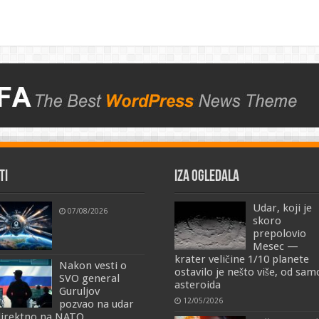
TI
IZA OGLEDALA
Udar, koji je
07/08/2026
skoro
prepolovio
Mesec —
krater veličine 1/10 planete
Nakon vesti o
ostavilo je nešto više, od sa
SVO general
asteroida
Guruljov
12/05/2026
pozvao na udar
irektno na NATO