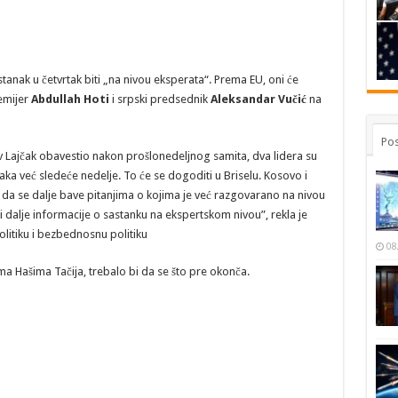
tanak u četvrtak biti „na nivou eksperata“. Prema EU, oni će
remijer
Abdullah Hoti
i srpski predsednik
Aleksandar Vučić
na
Pos
av Lajčak obavestio nakon prošlonedeljnog samita, dva lidera su
jaka već sledeće nedelje. To će se dogoditi u Briselu. Kosovo i
e da se dalje bave pitanjima o kojima je već razgovarano na nivou
 dalje informacije o sastanku na ekspertskom nivou”, rekla je
olitiku i bezbednosnu politiku
08
ma Hašima Tačija, trebalo bi da se što pre okonča.