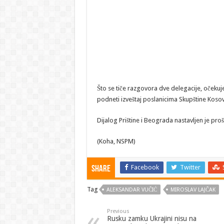
Što se tiče razgovora dve delegacije, očekuje
podneti izveštaj poslanicima Skupštine Kosov
Dijalog Prištine i Beograda nastavljen je pr
(Koha, NSPM)
Facebook
Twitter
Share
Tag
ALEKSANDAR VUČIĆ
MIROSLAV LAJČAK
Previous
Rusku zamku Ukrajini nisu na