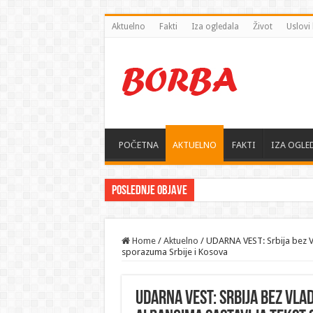
Aktuelno
Fakti
Iza ogledala
Život
Uslovi 
POČETNA
AKTUELNO
FAKTI
IZA OGLE
Poslednje objave
Home
/
Aktuelno
/
UDARNA VEST: Srbija bez Vl
sporazuma Srbije i Kosova
UDARNA VEST: Srbija bez Vlad