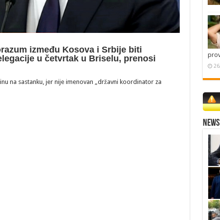
razum između Kosova i Srbije biti
pro
legacije u četvrtak u Briselu, prenosi
26
štinu na sastanku, jer nije imenovan „državni koordinator za
News 