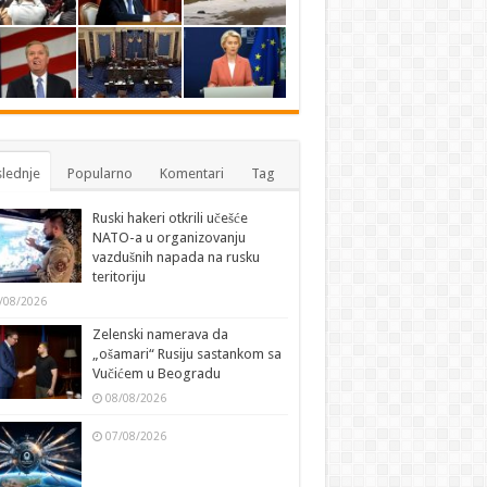
lednje
Popularno
Komentari
Tag
Ruski hakeri otkrili učešće
NATO-a u organizovanju
vazdušnih napada na rusku
teritoriju
/08/2026
Zelenski namerava da
„ošamari“ Rusiju sastankom sa
Vučićem u Beogradu
08/08/2026
07/08/2026