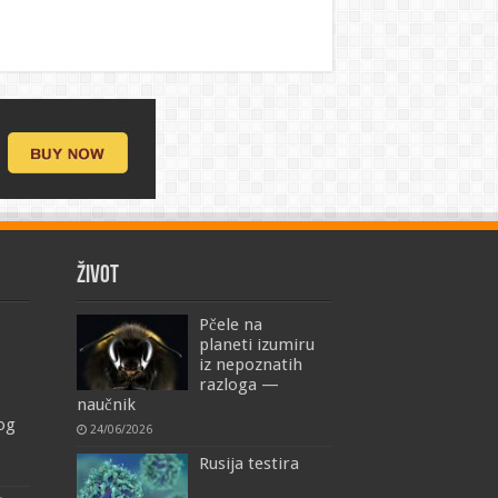
ŽIVOT
Pčele na
planeti izumiru
iz nepoznatih
razloga —
naučnik
mog
24/06/2026
Rusija testira