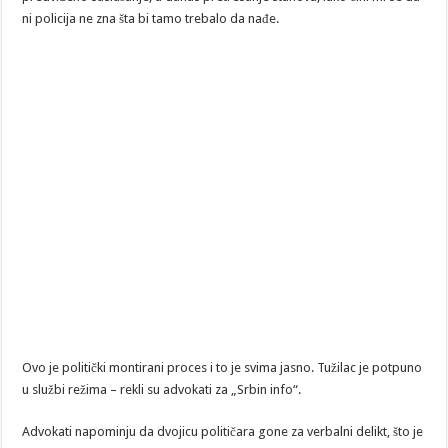
ni policija ne zna šta bi tamo trebalo da nađe.
Ovo je politički montirani proces i to je svima jasno. Tužilac je potpuno
u službi režima – rekli su advokati za „Srbin info“.
Advokati napominju da dvojicu političara gone za verbalni delikt, što je