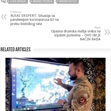
Tag
LUKA BRALIĆ
MARKO PUŠICA
SRĐAN NOGO
Previous
RUSKI EKSPERT: Situacija sa
pandemijom koronavirusa liči na
probu biološkog rata
Next
Opasna drumska mafija vreba na
srpskim putevima – OVO IM JE
NAČIN RADA
Related Articles