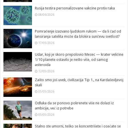
Rusija testira personalizovane vakcine protiv raka
08/06/2026
Pomračenje izazvano ljudskom rukom — da li čađ od
lansiranja satelita može da blokira sunčevu svetlost?
17/05/2026
Udar, koji je skoro prepolovio Mesec — krater veličine
1/10 planete ostavilo je nešto više, od samog
asteroida
12/05/2026
Zašto smo još uvek, civilizacija Tip 1., na Kardaševljevoj
skali
05/05/2026
Odluka da se ponovo pokrenete više ne dolazi iz
ambicije, već iz potrebe
05/05/2026
Stalno ste umorni, teško se koncentrišete i osećate se