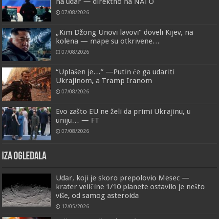
na udar — direktno na NATO
07/08/2026
„Kim Džong Unovi lavovi“ doveli Kijev, na
kolena — mape su otkrivene…
07/08/2026
“Uplašen je…” —Putin će ga udariti
Ukrajinom, a Tramp Iranom
07/08/2026
Evo zašto EU ne želi da primi Ukrajinu, u
uniju… — FT
07/08/2026
IZA OGLEDALA
Udar, koji je skoro prepolovio Mesec —
krater veličine 1/10 planete ostavilo je nešto
više, od samog asteroida
12/05/2026