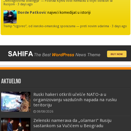
„Neodgovorna strategija“ — Podrška Kijevu vodi Nemačku u vojni obračun sa
Rusijom
·
3 days ago
Đorđe Patković
najveći komedijaš u istoriji
Tramp “izgoreo”, od iransko-omanskog sporazuma — preti novim udarima
·
3 days ago
AKTUELNO
Ruski hakeri otkrili učešće NATO-a u
organizovanju vazdušnih napada na rusku
teritoriju
08/08/2026
Zelenski namerava da „ošamari“ Rusiju
sastankom sa Vučićem u Beogradu