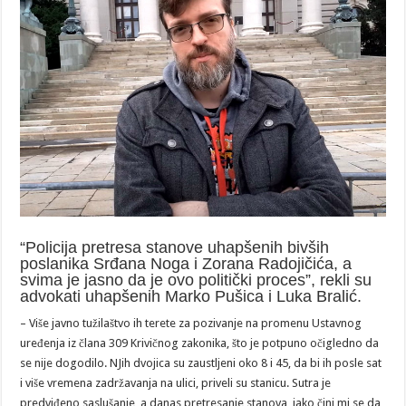
“Policija pretresa stanove uhapšenih bivših
poslanika Srđana Noga i Zorana Radojičića, a
svima je jasno da je ovo politički proces”, rekli su
advokati uhapšenih Marko Pušica i Luka Bralić.
– Više javno tužilaštvo ih terete za pozivanje na promenu Ustavnog
uređenja iz člana 309 Krivičnog zakonika, što je potpuno očigledno da
se nije dogodilo. NJih dvojica su zaustljeni oko 8 i 45, da bi ih posle sat
i više vremena zadržavanja na ulici, priveli su stanicu. Sutra je
predviđeno saslušanje, a danas pretresanje stanova, iako čini mi se da