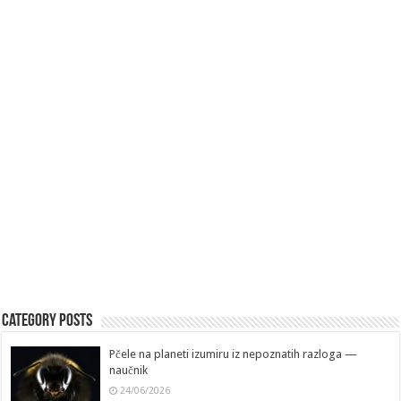
Category Posts
Pčele na planeti izumiru iz nepoznatih razloga —
naučnik
24/06/2026