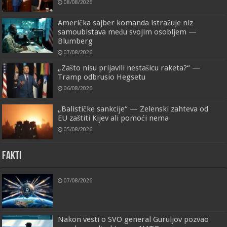
08/08/2026
Američka sajber komanda istražuje niz
samoubistava među svojim osobljem —
Blumberg
07/08/2026
„Zašto nisu prijavili nestašicu raketa?“ —
Tramp odbrusio Hegsetu
06/08/2026
„Balističke sankcije“ — Zelenski zahteva od
EU zaštiti Kijev ali pomoći nema
05/08/2026
FAKTI
07/08/2026
Nakon vesti o SVO general Guruljov pozvao