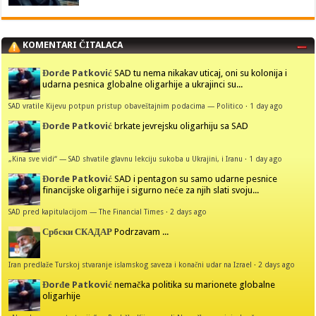
KOMENTARI ČITALACA
Đorđe Patković
SAD tu nema nikakav uticaj, oni su kolonija i
udarna pesnica globalne oligarhije a ukrajinci su...
SAD vratile Kijevu potpun pristup obaveštajnim podacima — Politico
·
1 day ago
Đorđe Patković
brkate jevrejsku oligarhiju sa SAD
„Kina sve vidi“ — SAD shvatile glavnu lekciju sukoba u Ukrajini, i Iranu
·
1 day ago
Đorđe Patković
SAD i pentagon su samo udarne pesnice
financijske oligarhije i sigurno neće za njih slati svoju...
SAD pred kapitulacijom — The Financial Times
·
2 days ago
Србски СКАДАР
Podrzavam ...
Iran predlaže Turskoj stvaranje islamskog saveza i konačni udar na Izrael
·
2 days ago
Đorđe Patković
nemačka politika su marionete globalne
oligarhije