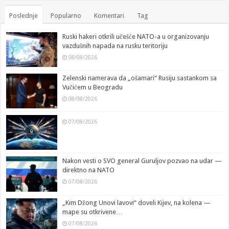
Poslednje
Popularno
Komentari
Tag
Ruski hakeri otkrili učešće NATO-a u organizovanju
vazdušnih napada na rusku teritoriju
08/08/2026
Zelenski namerava da „ošamari“ Rusiju sastankom sa
Vučićem u Beogradu
08/08/2026
07/08/2026
Nakon vesti o SVO general Guruljov pozvao na udar —
direktno na NATO
07/08/2026
„Kim Džong Unovi lavovi“ doveli Kijev, na kolena —
mape su otkrivene…
07/08/2026