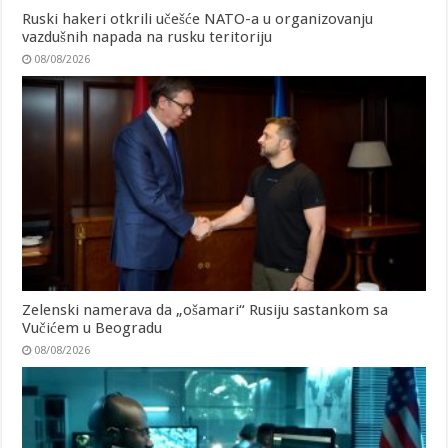
Ruski hakeri otkrili učešće NATO-a u organizovanju
vazdušnih napada na rusku teritoriju
08/08/2026
Zelenski namerava da „ošamari“ Rusiju sastankom sa
Vučićem u Beogradu
08/08/2026