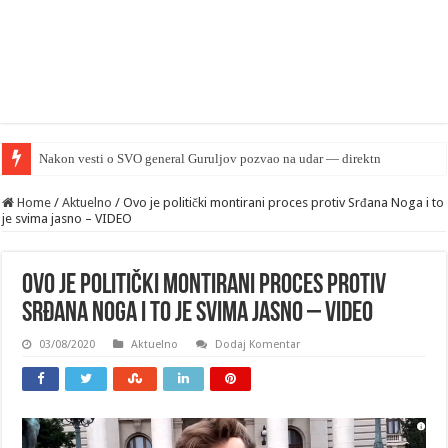
Nakon vesti o SVO general Guruljov pozvao na udar — direktno na NATO
Home
/
Aktuelno
/
Ovo je politički montirani proces protiv Srđana Noga i to
je svima jasno – VIDEO
Ovo je politički montirani proces protiv
Srđana Noga i to je svima jasno – VIDEO
03/08/2020
Aktuelno
Dodaj Komentar