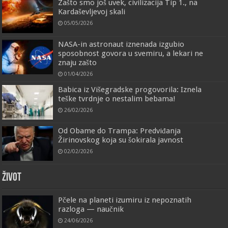
Zašto smo još uvek, civilizacija Tip 1., na
Kardaševljevoj skali
05/05/2026
NASA-in astronaut iznenada izgubio
sposobnost govora u svemiru, a lekari ne
znaju zašto
01/04/2026
Babica iz Višegradske progovorila: Iznela
teške tvrdnje o nestalim bebama!
26/02/2026
Od Obame do Trampa: Predviđanja
Žirinovskog koja su šokirala javnost
02/02/2026
ŽIVOT
Pčele na planeti izumiru iz nepoznatih
razloga — naučnik
24/06/2026