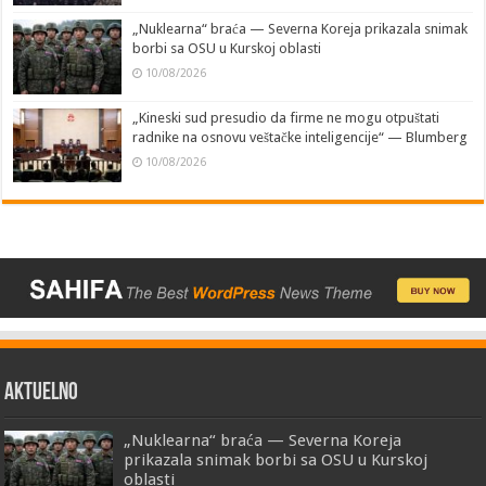
„Nuklearna“ braća — Severna Koreja prikazala snimak
borbi sa OSU u Kurskoj oblasti
10/08/2026
„Kineski sud presudio da firme ne mogu otpuštati
radnike na osnovu veštačke inteligencije“ — Blumberg
10/08/2026
AKTUELNO
„Nuklearna“ braća — Severna Koreja
prikazala snimak borbi sa OSU u Kurskoj
oblasti