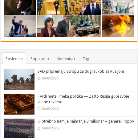
Poslednje
Popularno
Komentari
Tag
SAD pripremaju Evropu za dugi sukob sa Rusijom
10/08/2026
Tvrdi metal, meka politika — Zašto Rusija gubi svoje
zlatne rezerve
10/08/2026
„Potrebno nam je najmanje 3 miliona“ – general Popov
10/08/2026