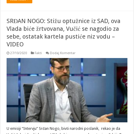
SRĐAN NOGO: Stižu optužnice iz SAD, ova
Vlada biće žrtvovana, Vučić se nagodio za
sebe, ostatak kartela pustiće niz vodu –
VIDEO
27/10/2020
Fakti
Dodaj Komentar
U emisiji “Intervju” Srđan Nogo, bivši narodni poslanik, rekao je da