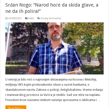
Srđan Nogo: “Narod hoće da skida glave, a
ne da ih polira!”
24/09/2021
Fakti
Dodaj Komentar
U emisiji je bilo reči o najnovijim dešavanjima na Kosovu i Metohiji,
mišljenju VKS kojim protivzakonito izlaze u susret bankama, o
skandaloznom nacrtu Zakona o policiji, Antiglobalizmu. Vreme vrdanja
i manevarskog prostora za Vučića je isteklo. Sad sve stiže na naplatu.
Povodom krize izazvane istekom važenja sporazuma o tablicama i …
Read More »