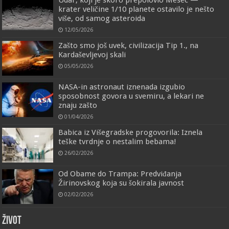
krater veličine 1/10 planete ostavilo je nešto
više, od samog asteroida
12/05/2026
Zašto smo još uvek, civilizacija Tip 1., na
Kardaševljevoj skali
05/05/2026
NASA-in astronaut iznenada izgubio
sposobnost govora u svemiru, a lekari ne
znaju zašto
01/04/2026
Babica iz Višegradske progovorila: Iznela
teške tvrdnje o nestalim bebama!
26/02/2026
Od Obame do Trampa: Predviđanja
Žirinovskog koja su šokirala javnost
02/02/2026
ŽIVOT