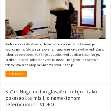
Kada ćete više da shvatite, da ne možete pobediti u šibicama, jer
kuglice nema. Isto je i sa izborima, nema veze kako i koliko ljudi glasa.
Izbori su pokradeni, Vučić nije pobedio, tvrdi političar Srđan Nogo.
Pratite “Borbine” odabrane vesti na mreži “Telegram”, na Android
telefonima ili desktop računarima OVDE Zašto je …
Read More »
Srđan Nogo razbio glasačku kutiju i tako
pokazao šta misli, o nameštenom
referndumu! – VIDEO