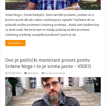
Srđan Nogo i Zoran Radojičić, bivši narodni poslanici, pušteni su iz
privora posle 48 sati, nakon saslušanja po optužbi Tužilaštva da su
pokušali nasilnu promenu Ustavnog uređenja. „Hvala svim ljudima koji
su došli ovde. Na teret nam se stavlja pokušaj nasilne promene
Ustavnog uređenaj sa pejntbol puškom?! Jasno je da …
Read More »
Ovo je politički montirani proces protiv
Srđana Noga i to je svima jasno – VIDEO
03/08/2020
Aktuelno
Dodaj Komentar