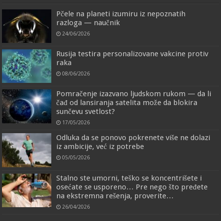
Pčele na planeti izumiru iz nepoznatih
razloga — naučnik
24/06/2026
Rusija testira personalizovane vakcine protiv
raka
08/06/2026
Pomračenje izazvano ljudskom rukom — da li
čađ od lansiranja satelita može da blokira
sunčevu svetlost?
17/05/2026
Odluka da se ponovo pokrenete više ne dolazi
iz ambicije, već iz potrebe
05/05/2026
Stalno ste umorni, teško se koncentrišete i
osećate se usporeno… Pre nego što pređete
na ekstremna rešenja, proverite…
26/04/2026