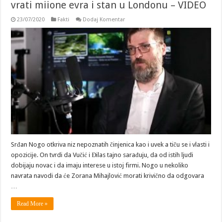
vrati miione evra i stan u Londonu – VIDEO
23/07/2020
Fakti
Dodaj Komentar
Srđan Nogo otkriva niz nepoznatih činjenica kao i uvek a tiču se i vlasti i
opozicije. On tvrdi da Vučić i Đilas tajno sarađuju, da od istih ljudi
dobijaju novac i da imaju interese u istoj firmi. Nogo u nekoliko
navrata navodi da će Zorana Mihajlović morati krivično da odgovara
…
Read More »