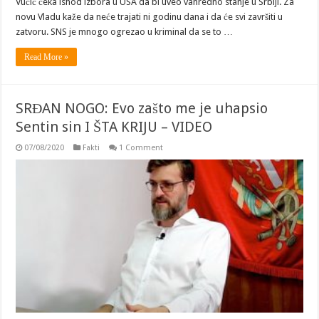
Vučić čeka ishod izbora u USA da bi uveo vanredno stanje u Srbiji. Za
novu Vladu kaže da neće trajati ni godinu dana i da će svi završiti u
zatvoru. SNS je mnogo ogrezao u kriminal da se to …
Read More »
SRĐAN NOGO: Evo zašto me je uhapsio
Sentin sin I ŠTA KRIJU – VIDEO
07/08/2020
Fakti
1 Comment