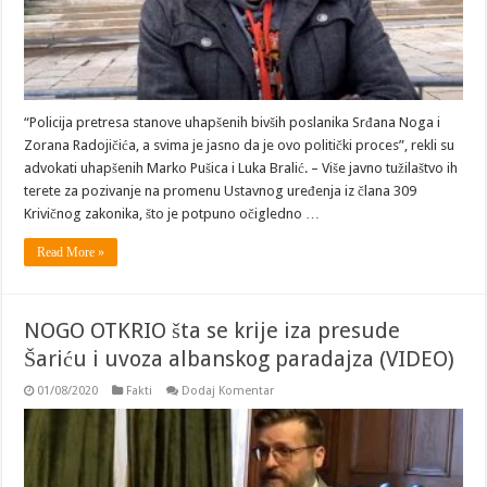
“Policija pretresa stanove uhapšenih bivših poslanika Srđana Noga i
Zorana Radojičića, a svima je jasno da je ovo politički proces”, rekli su
advokati uhapšenih Marko Pušica i Luka Bralić. – Više javno tužilaštvo ih
terete za pozivanje na promenu Ustavnog uređenja iz člana 309
Krivičnog zakonika, što je potpuno očigledno …
Read More »
NOGO OTKRIO šta se krije iza presude
Šariću i uvoza albanskog paradajza (VIDEO)
01/08/2020
Fakti
Dodaj Komentar