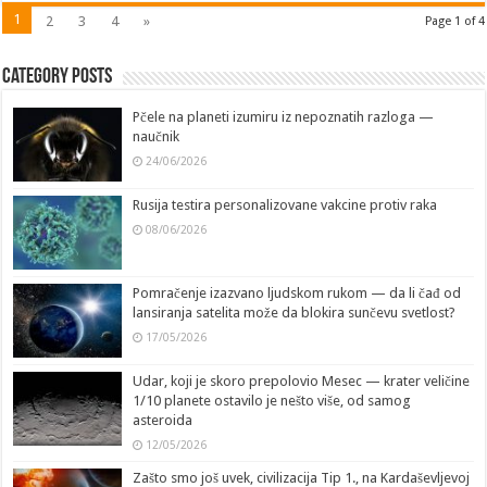
1
2
3
4
»
Page 1 of 4
Category Posts
Pčele na planeti izumiru iz nepoznatih razloga —
naučnik
24/06/2026
Rusija testira personalizovane vakcine protiv raka
08/06/2026
Pomračenje izazvano ljudskom rukom — da li čađ od
lansiranja satelita može da blokira sunčevu svetlost?
17/05/2026
Udar, koji je skoro prepolovio Mesec — krater veličine
1/10 planete ostavilo je nešto više, od samog
asteroida
12/05/2026
Zašto smo još uvek, civilizacija Tip 1., na Kardaševljevoj