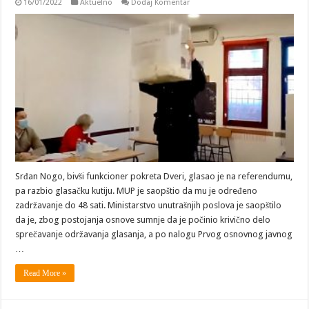
16/01/2022
Aktuelno
Dodaj Komentar
Srđan Nogo, bivši funkcioner pokreta Dveri, glasao je na referendumu,
pa razbio glasačku kutiju. MUP je saopštio da mu je određeno
zadržavanje do 48 sati. Ministarstvo unutrašnjih poslova je saopštilo
da je, zbog postojanja osnove sumnje da je počinio krivično delo
sprečavanje održavanja glasanja, a po nalogu Prvog osnovnog javnog
…
Read More »