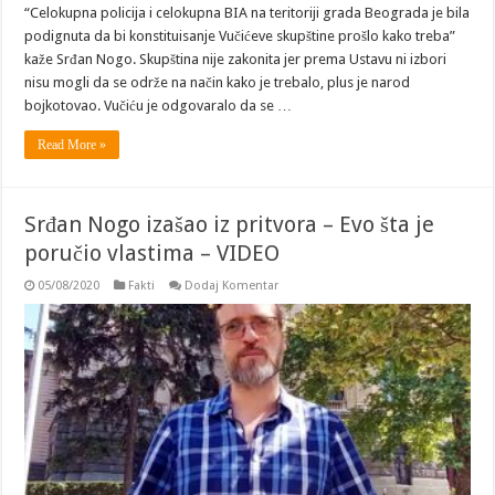
“Celokupna policija i celokupna BIA na teritoriji grada Beograda je bila
podignuta da bi konstituisanje Vučićeve skupštine prošlo kako treba”
kaže Srđan Nogo. Skupština nije zakonita jer prema Ustavu ni izbori
nisu mogli da se održe na način kako je trebalo, plus je narod
bojkotovao. Vučiću je odgovaralo da se …
Read More »
Srđan Nogo izašao iz pritvora – Evo šta je
poručio vlastima – VIDEO
05/08/2020
Fakti
Dodaj Komentar