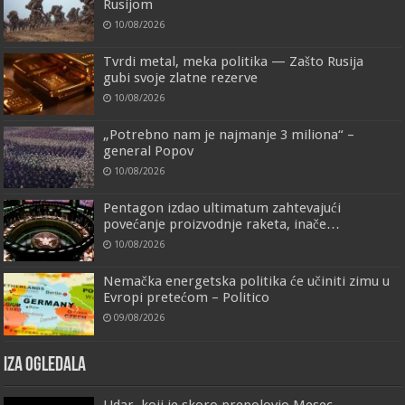
Rusijom
10/08/2026
Tvrdi metal, meka politika — Zašto Rusija
gubi svoje zlatne rezerve
10/08/2026
„Potrebno nam je najmanje 3 miliona“ –
general Popov
10/08/2026
Pentagon izdao ultimatum zahtevajući
povećanje proizvodnje raketa, inače…
10/08/2026
Nemačka energetska politika će učiniti zimu u
Evropi pretećom – Politico
09/08/2026
IZA OGLEDALA
Udar, koji je skoro prepolovio Mesec —