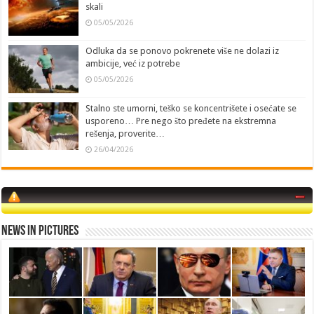
skali
05/05/2026
Odluka da se ponovo pokrenete više ne dolazi iz
ambicije, već iz potrebe
05/05/2026
Stalno ste umorni, teško se koncentrišete i osećate se
usporeno… Pre nego što pređete na ekstremna
rešenja, proverite…
26/04/2026
News in Pictures