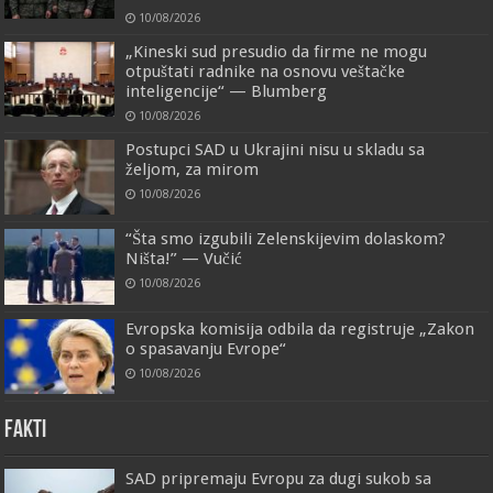
10/08/2026
„Kineski sud presudio da firme ne mogu
otpuštati radnike na osnovu veštačke
inteligencije“ — Blumberg
10/08/2026
Postupci SAD u Ukrajini nisu u skladu sa
željom, za mirom
10/08/2026
“Šta smo izgubili Zelenskijevim dolaskom?
Ništa!” — Vučić
10/08/2026
Evropska komisija odbila da registruje „Zakon
o spasavanju Evrope“
10/08/2026
FAKTI
SAD pripremaju Evropu za dugi sukob sa