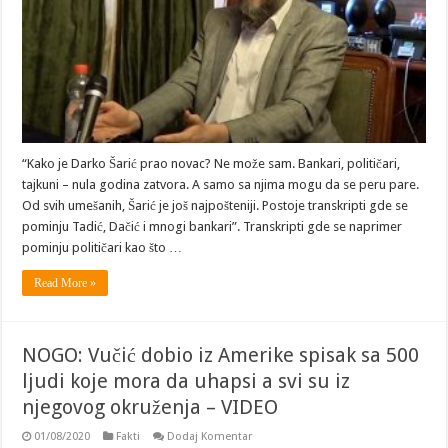
“Kako je Darko Šarić prao novac? Ne može sam. Bankari, političari,
tajkuni – nula godina zatvora. A samo sa njima mogu da se peru pare.
Od svih umešanih, Šarić je još najpošteniji. Postoje transkripti gde se
pominju Tadić, Dačić i mnogi bankari”. Transkripti gde se naprimer
pominju političari kao što …
Read More »
NOGO: Vučić dobio iz Amerike spisak sa 500
ljudi koje mora da uhapsi a svi su iz
njegovog okruženja – VIDEO
01/08/2020
Fakti
Dodaj Komentar