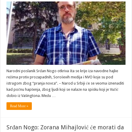
Narodni poslanik Srđan Nogo otkriva šta se krije iza navodne hajke
režima protiv prozapadnih, Soroševih medija i NVO koje su pod
istragom zbog “pranja novca”. – Narod u Srbiji će se veoma iznenaditi
kad počnu hapšenja, zbog ljudi koji se nalaze na spisku koji je Vučić
dobio iz Vašingtona. Među …
Read More »
Srđan Nogo: Zorana Mihajlović će morati da