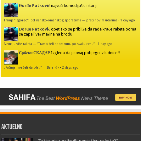
Đorđe Patković
najveći komedijaš u istoriji
Tramp “izgoreo”, od iransko-omanskog sporazuma — preti novim udarima
·
1 day ago
Đorđe Patković
opet ako se približe da rade kraće rakete odma
se zapali veš mašina na brodu
Nemaju više raketa — “Tramp želi sporazum, po svaku cenu”
·
1 day ago
Србски СКАДАР
Izgleda da je ovaj pobjego iz ludnice !!
„Pašinjan ne želi da plati“ — Barančik
·
2 days ago
AKTUELNO