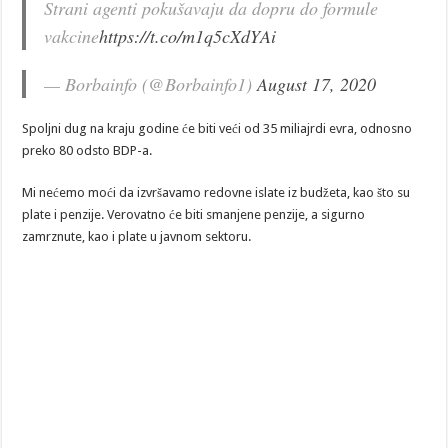
Strani agenti pokušavaju da dopru do formule
vakcine
https://t.co/m1q5cXdYAi
— Borbainfo (@Borbainfo1)
August 17, 2020
Spoljni dug na kraju godine će biti veći od 35 miliajrdi evra, odnosno
preko 80 odsto BDP-a.
Mi nećemo moći da izvršavamo redovne islate iz budžeta, kao što su
plate i penzije. Verovatno će biti smanjene penzije, a sigurno
zamrznute, kao i plate u javnom sektoru.