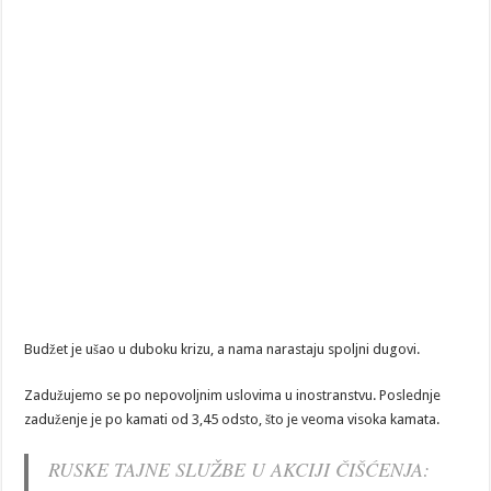
Budžet je ušao u duboku krizu, a nama narastaju spoljni dugovi.
Zadužujemo se po nepovoljnim uslovima u inostranstvu. Poslednje
zaduženje je po kamati od 3,45 odsto, što je veoma visoka kamata.
RUSKE TAJNE SLUŽBE U AKCIJI ČIŠĆENJA: