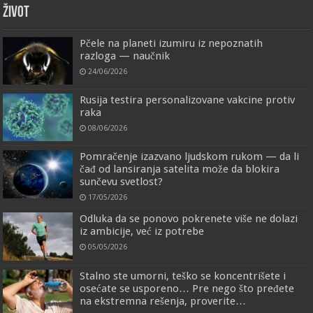
ŽIVOT
Pčele na planeti izumiru iz nepoznatih
razloga — naučnik
24/06/2026
Rusija testira personalizovane vakcine protiv
raka
08/06/2026
Pomračenje izazvano ljudskom rukom — da li
čađ od lansiranja satelita može da blokira
sunčevu svetlost?
17/05/2026
Odluka da se ponovo pokrenete više ne dolazi
iz ambicije, već iz potrebe
05/05/2026
Stalno ste umorni, teško se koncentrišete i
osećate se usporeno… Pre nego što pređete
na ekstremna rešenja, proverite…