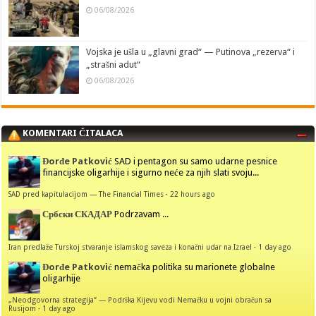
06/08/2026
Vojska je ušla u „glavni grad“ — Putinova „rezerva“ i
„strašni adut“
06/08/2026
KOMENTARI ČITALACA
Đorđe Patković
SAD i pentagon su samo udarne pesnice
financijske oligarhije i sigurno neće za njih slati svoju...
SAD pred kapitulacijom — The Financial Times
·
22 hours ago
Србски СКАДАР
Podrzavam ...
Iran predlaže Turskoj stvaranje islamskog saveza i konačni udar na Izrael
·
1 day ago
Đorđe Patković
nemačka politika su marionete globalne
oligarhije
„Neodgovorna strategija“ — Podrška Kijevu vodi Nemačku u vojni obračun sa
Rusijom
·
1 day ago