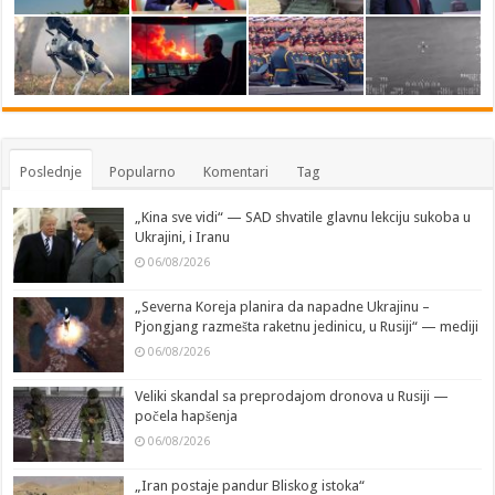
Poslednje
Popularno
Komentari
Tag
„Kina sve vidi“ — SAD shvatile glavnu lekciju sukoba u
Ukrajini, i Iranu
06/08/2026
„Severna Koreja planira da napadne Ukrajinu –
Pjongjang razmešta raketnu jedinicu, u Rusiji“ — mediji
06/08/2026
Veliki skandal sa preprodajom dronova u Rusiji —
počela hapšenja
06/08/2026
„Iran postaje pandur Bliskog istoka“