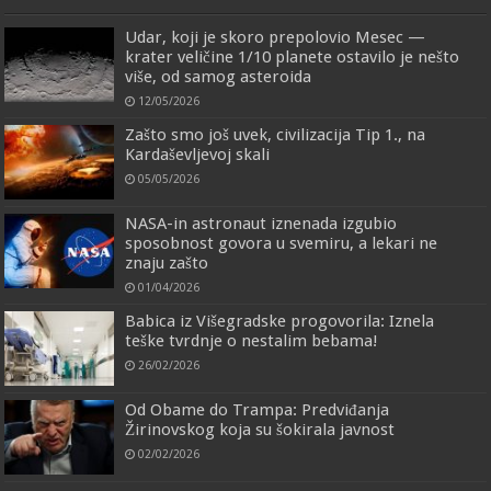
Udar, koji je skoro prepolovio Mesec —
krater veličine 1/10 planete ostavilo je nešto
više, od samog asteroida
12/05/2026
Zašto smo još uvek, civilizacija Tip 1., na
Kardaševljevoj skali
05/05/2026
NASA-in astronaut iznenada izgubio
sposobnost govora u svemiru, a lekari ne
znaju zašto
01/04/2026
Babica iz Višegradske progovorila: Iznela
teške tvrdnje o nestalim bebama!
26/02/2026
Od Obame do Trampa: Predviđanja
Žirinovskog koja su šokirala javnost
02/02/2026