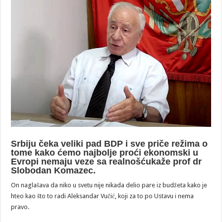
Srbiju čeka veliki pad BDP i sve priče režima o
tome kako ćemo najbolje proći ekonomski u
Evropi nemaju veze sa realnošćukaže prof dr
Slobodan Komazec.
On naglašava da niko u svetu nije nikada delio pare iz budžeta kako je
hteo kao što to radi Aleksandar Vučić, koji za to po Ustavu i nema
pravo.