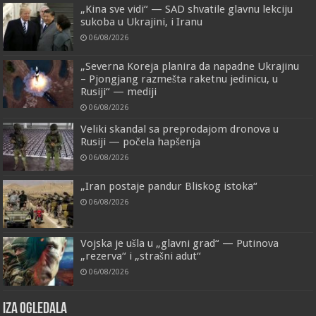
„Kina sve vidi“ — SAD shvatile glavnu lekciju
sukoba u Ukrajini, i Iranu
06/08/2026
„Severna Koreja planira da napadne Ukrajinu
– Pjongjang razmešta raketnu jedinicu, u
Rusiji“ — mediji
06/08/2026
Veliki skandal sa preprodajom dronova u
Rusiji — počela hapšenja
06/08/2026
„Iran postaje pandur Bliskog istoka“
06/08/2026
Vojska je ušla u „glavni grad“ — Putinova
„rezerva“ i „strašni adut“
06/08/2026
IZA OGLEDALA