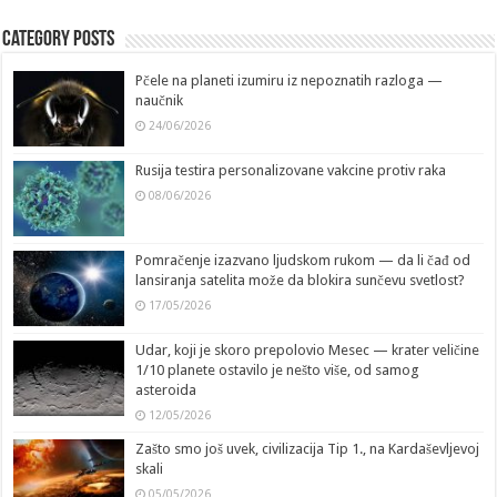
Category Posts
Pčele na planeti izumiru iz nepoznatih razloga —
naučnik
24/06/2026
Rusija testira personalizovane vakcine protiv raka
08/06/2026
Pomračenje izazvano ljudskom rukom — da li čađ od
lansiranja satelita može da blokira sunčevu svetlost?
17/05/2026
Udar, koji je skoro prepolovio Mesec — krater veličine
1/10 planete ostavilo je nešto više, od samog
asteroida
12/05/2026
Zašto smo još uvek, civilizacija Tip 1., na Kardaševljevoj
skali
05/05/2026