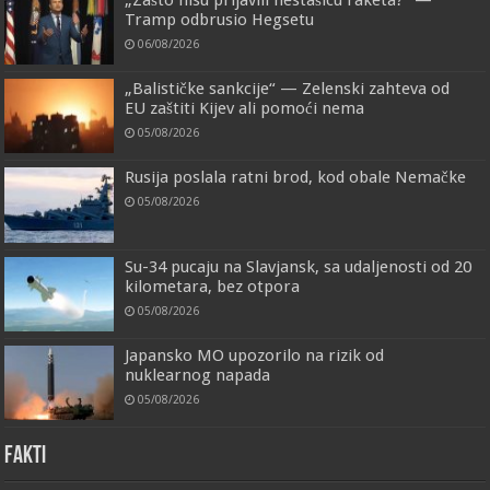
„Zašto nisu prijavili nestašicu raketa?“ —
Tramp odbrusio Hegsetu
06/08/2026
„Balističke sankcije“ — Zelenski zahteva od
EU zaštiti Kijev ali pomoći nema
05/08/2026
Rusija poslala ratni brod, kod obale Nemačke
05/08/2026
Su-34 pucaju na Slavjansk, sa udaljenosti od 20
kilometara, bez otpora
05/08/2026
Japansko MO upozorilo na rizik od
nuklearnog napada
05/08/2026
FAKTI