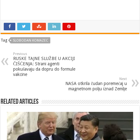
Tag
SLOBODAN KOMAZEC
Previous
RUSKE TAJNE SLUŽBE U AKCIJI
ČIŠĆENJA: Strani agenti
pokušavaju da dopru do formule
vakcine
Next
NASA otkrila čudan poremećaj u
magnetnom polju iznad Zemlje
Related Articles