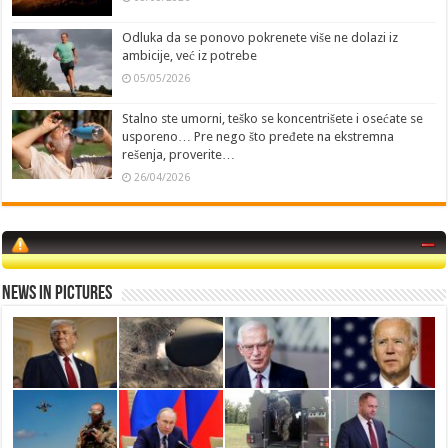
Odluka da se ponovo pokrenete više ne dolazi iz
ambicije, već iz potrebe
05/05/2026
Stalno ste umorni, teško se koncentrišete i osećate se
usporeno… Pre nego što pređete na ekstremna
rešenja, proverite…
26/04/2026
News in Pictures