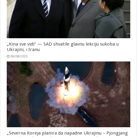
„Kina sve vidi“ — SAD shvatile glavnu lekciju sukoba u
Ukrajini, i Iranu
06/08/2026
„Severna Koreja planira da napadne Ukrajinu – Pjongjang