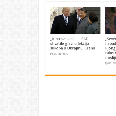
„Kina sve vidi“ — SAD
„Seve
shvatile glavnu lekciju
napad
sukoba u Ukrajini, i Iranu
Pjong
raketn
06/08/2026
medij
06/08