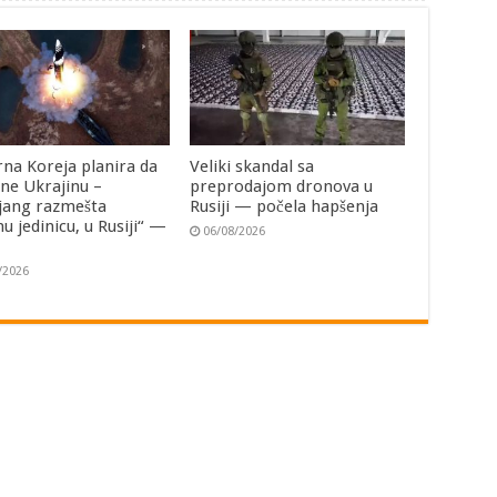
rna Koreja planira da
Veliki skandal sa
ne Ukrajinu –
preprodajom dronova u
jang razmešta
Rusiji — počela hapšenja
u jedinicu, u Rusiji“ —
06/08/2026
i
/2026