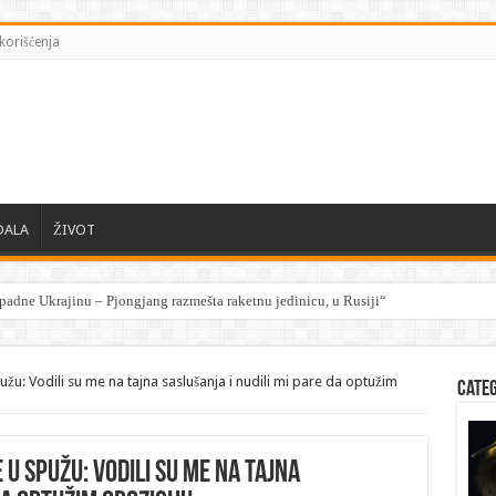
korišćenja
DALA
ŽIVOT
pužu: Vodili su me na tajna saslušanja i nudili mi pare da optužim
Cate
 u Spužu: Vodili su me na tajna