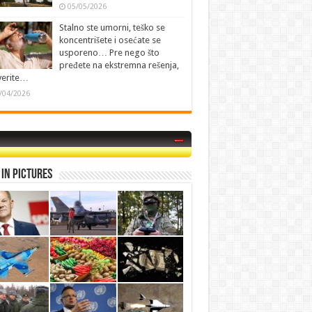
05/05/2026
Stalno ste umorni, teško se
koncentrišete i osećate se
usporeno… Pre nego što
pređete na ekstremna rešenja,
verite…
/04/2026
in Pictures