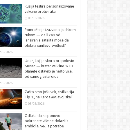
Rusija testira personalizovane
vakcine protiv raka
08/06/2026
Pomračenje izazvano ljudskom
rukom — da li čađ od
lansiranja satelita može da
blokira sunčevu svetlost?
/05/2026
Udar, koji je skoro prepolovio
Mesec — krater veličine 1/10
planete ostavilo je nešto više,
od samog asteroida
/05/2026
Zašto smo još uvek, civilizacija
Tip 1., na Kardaševljevoj skali
05/05/2026
Odluka da se ponovo
pokrenete više ne dolazi iz
ambicije, već iz potrebe