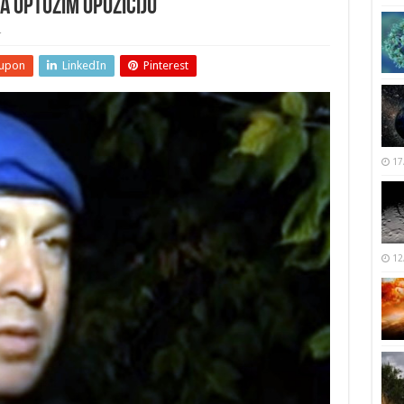
da optužim opoziciju
r
upon
LinkedIn
Pinterest
17
12