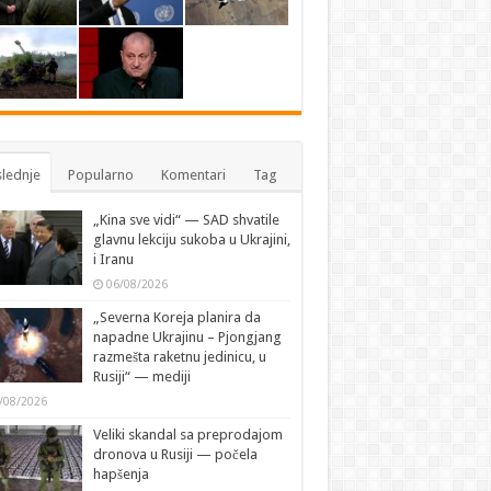
lednje
Popularno
Komentari
Tag
„Kina sve vidi“ — SAD shvatile
glavnu lekciju sukoba u Ukrajini,
i Iranu
06/08/2026
„Severna Koreja planira da
napadne Ukrajinu – Pjongjang
razmešta raketnu jedinicu, u
Rusiji“ — mediji
/08/2026
Veliki skandal sa preprodajom
dronova u Rusiji — počela
hapšenja