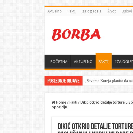
Aktuelno
Fakti
Iza ogledala
Život
Uslovi 
POČETNA
AKTUELNO
FAKTI
IZA OGLE
Poslednje objave
Home
/
Fakti
/
Dikić otkrio detalje torture u S
opoziciju
Dikić otkrio detalje torture