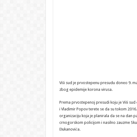
Viši sud je prvostepenu presudu doneo 9. m
zbog epidemije korona virusa.
Prema prvostepenoj presudi koju je Viši sud
i Vladimir Popov terete se da su tokom 2016. u
organizaciju koja je planirala da se na dan 
crnogorskom policijom i nasilno zauzme Skupš
Đukanovića.