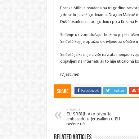
Branka Milić je osuđena na tri godine zatvo
gde se krije već godinama. Dragan Maksić do
Dušić osuđeni na po godinu i po a Kristina Hr
Suđenje u ovom slučaju direktno je prenošeno
Sinđelić koji je optužio okrivljene za učešće 
Sinđelić je kasnije u više navrata menjao svoj
objavljeni na internetu ali to nije uticalo na
(Vijesti.me)
Facebook
Twitter
Share
Previous
EU SRBIJI: Ako otvorite
ambasadu u Jerusalimu u EU
nećete ući
Related Articles