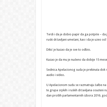
Tvrdi i da je dobio papir da ga potpiše – da 
ruski državljani umešani, kao i da je uzeo od
Dikić je kazao da je sve to odbio.
Kazao je da mu je nuđeno da dobije 15 mesec
Sednica Apelacionog suda je prekinuta dok 
audio i video.
U Apelacionom sudu se razmatraju žalbe na p
te grupa srpkih i ruskih državljana osuđeni
dan prošlih parlamentarnih izbora 2016. god