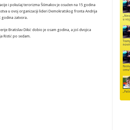
zacije i pokušaj terorizma Šišmakov je osuđen na 15 godina
tva u ovoj organizaciji lideri Demokratskog fronta Andrija
„Neo
t godina zatvora.
u voj
rije Bratislav Dikić dobio je osam godina, a još dvojica
ja Ristić po sedam.
Tram
novi
Nemaj
cenu
„Paši