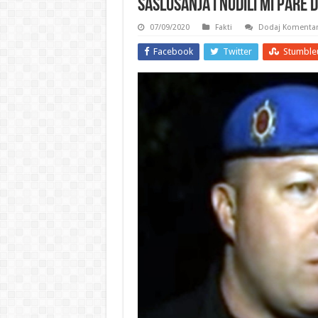
saslušanja i nudili mi pare 
07/09/2020
Fakti
Dodaj Komenta
Facebook
Twitter
Stumble