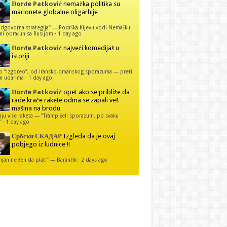
Đorđe Patković
nemačka politika su
marionete globalne oligarhije
dgovorna strategija“ — Podrška Kijevu vodi Nemačku
ni obračun sa Rusijom
·
1 day ago
Đorđe Patković
najveći komedijaš u
istoriji
p “izgoreo”, od iransko-omanskog sporazuma — preti
m udarima
·
1 day ago
Đorđe Patković
opet ako se približe da
rade kraće rakete odma se zapali veš
mašina na brodu
u više raketa — “Tramp želi sporazum, po svaku
”
·
1 day ago
Србски СКАДАР
Izgleda da je ovaj
pobjego iz ludnice !!
njan ne želi da plati“ — Barančik
·
2 days ago