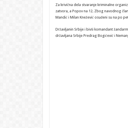
Za krivična dela stvaranje kriminalne organi
zatvora, a Popov na 12. Zbog navodnog člans
Mandić i Milan Knežević osuđeni su na po pe
Državljanin Srbije i bivši komandant žandarme
državljana Srbije Predrag Bogićević i Neman