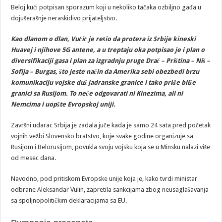
Beloj kući potpisan sporazum koji u nekoliko tačaka ozbiljno gađa u
dojušerašnje neraskidivo prijateljstvo.
Kao dlanom o dlan, Vučić je rešio da protera iz Srbije kineski
Huavej i njihove 5G antene, a u treptaju oka potpisao je i plan o
diversifikaciji gasa i plan za izgradnju pruge Drač – Priština – Niš –
Sofija – Burgas, što jeste način da Amerika sebi obezbedi brzu
komunikaciju vojske duž jadranske granice i tako priđe bliže
granici sa Rusijom. To neće odgovarati ni Kinezima, ali ni
Nemcima i uopšte Evropskoj uniji.
Završni udarac Srbija je zadala juče kada je samo 24 sata pred početak
vojnih vežbi Slovensko bratstvo, koje svake godine organizuje sa
Rusijom i Belorusijom, povukla svoju vojsku koja se u Minsku nalazi više
od mesec dana.
Navodno, pod pritiskom Evropske unije koja je, kako tvrdi ministar
odbrane Aleksandar Vulin, zapretila sankcijama zbog neusaglašavanja
sa spoljnopolitičkim deklaracijama sa EU.