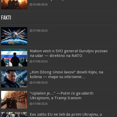
05/08/2026
FAKTI
07/08/2026
Nakon vesti o SVO general Guruljov pozvao
na udar — direktno na NATO
07/08/2026
„Kim Džong Unovi lavovi“ doveli Kijev, na
kolena — mape su otkrivene…
07/08/2026
“Uplašen je…” —Putin će ga udariti
Ukrajinom, a Tramp Iranom
07/08/2026
Evo zašto EU ne želi da primi Ukrajinu, u