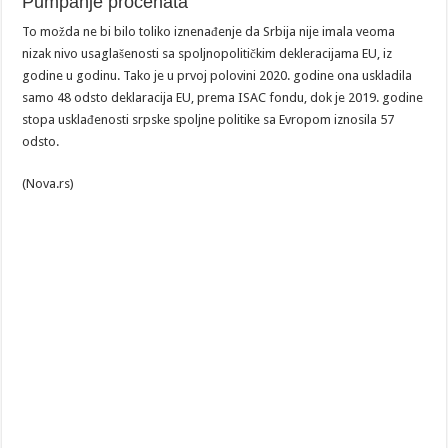
Pumpanje procenata
To možda ne bi bilo toliko iznenađenje da Srbija nije imala veoma
nizak nivo usaglašenosti sa spoljnopolitičkim dekleracijama EU, iz
godine u godinu. Tako je u prvoj polovini 2020. godine ona uskladila
samo 48 odsto deklaracija EU, prema ISAC fondu, dok je 2019. godine
stopa usklađenosti srpske spoljne politike sa Evropom iznosila 57
odsto.
(Nova.rs)