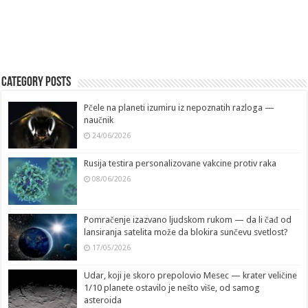
Category Posts
Pčele na planeti izumiru iz nepoznatih razloga —
naučnik
24/06/2026
Rusija testira personalizovane vakcine protiv raka
08/06/2026
Pomračenje izazvano ljudskom rukom — da li čađ od
lansiranja satelita može da blokira sunčevu svetlost?
17/05/2026
Udar, koji je skoro prepolovio Mesec — krater veličine
1/10 planete ostavilo je nešto više, od samog
asteroida