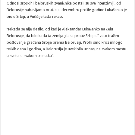
Odnosi srpskih i beloruskih zvaničnika postali su sve intenzivniji, od
Belorusije nabavljamo oružje, u decembru prošle godine Lukašenko je
bio u Srbiji, a Vučić je tada rekao:
“Nikada se nije desilo, od kad je Aleksandar Lukašenko na čelu
Belorusije, da bilo kada ta zemlja glasa protiv Srbije. I zato tražim
poštovanje građana Srbije prema Belorusiji. Prošli smo kroz mnogo
teških dana i godina, a Belorusija je uvek bila uz nas, na svakom mestu
u svetu, u svakom trenutku”.