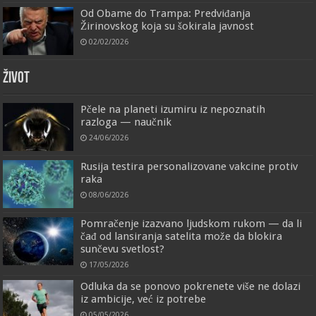
Od Obame do Trampa: Predviđanja
Žirinovskog koja su šokirala javnost
02/02/2026
ŽIVOT
Pčele na planeti izumiru iz nepoznatih
razloga — naučnik
24/06/2026
Rusija testira personalizovane vakcine protiv
raka
08/06/2026
Pomračenje izazvano ljudskom rukom — da li
čađ od lansiranja satelita može da blokira
sunčevu svetlost?
17/05/2026
Odluka da se ponovo pokrenete više ne dolazi
iz ambicije, već iz potrebe
05/05/2026