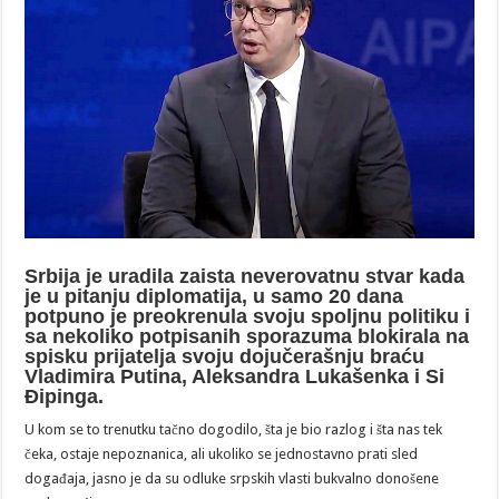
Srbija je uradila zaista neverovatnu stvar kada
je u pitanju diplomatija, u samo 20 dana
potpuno je preokrenula svoju spoljnu politiku i
sa nekoliko potpisanih sporazuma blokirala na
spisku prijatelja svoju dojučerašnju braću
Vladimira Putina, Aleksandra Lukašenka i Si
Đipinga.
U kom se to trenutku tačno dogodilo, šta je bio razlog i šta nas tek
čeka, ostaje nepoznanica, ali ukoliko se jednostavno prati sled
događaja, jasno je da su odluke srpskih vlasti bukvalno donošene