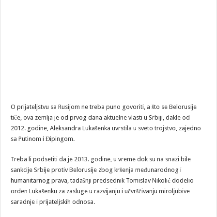
O prijateljstvu sa Rusijom ne treba puno govoriti, a što se Belorusije
tiče, ova zemlja je od prvog dana aktuelne vlasti u Srbiji, dakle od
2012. godine, Aleksandra Lukašenka uvrstila u sveto trojstvo, zajedno
sa Putinom i Đipingom.
Treba li podsetiti da je 2013. godine, u vreme dok su na snazi bile
sankcije Srbije protiv Belorusije zbog kršenja međunarodnog i
humanitarnog prava, tadašnji predsednik Tomislav Nikolić dodelio
orden Lukašenku za zasluge u razvijanju i učvršćivanju miroljubive
saradnje i prijateljskih odnosa.