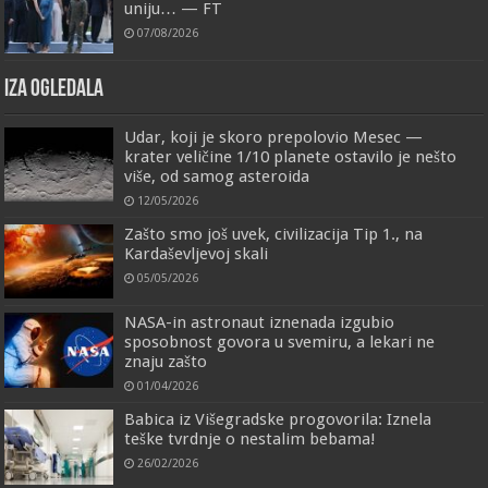
uniju… — FT
07/08/2026
IZA OGLEDALA
Udar, koji je skoro prepolovio Mesec —
krater veličine 1/10 planete ostavilo je nešto
više, od samog asteroida
12/05/2026
Zašto smo još uvek, civilizacija Tip 1., na
Kardaševljevoj skali
05/05/2026
NASA-in astronaut iznenada izgubio
sposobnost govora u svemiru, a lekari ne
znaju zašto
01/04/2026
Babica iz Višegradske progovorila: Iznela
teške tvrdnje o nestalim bebama!
26/02/2026