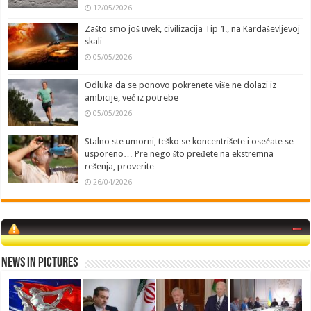
12/05/2026
Zašto smo još uvek, civilizacija Tip 1., na Kardaševljevoj
skali
05/05/2026
Odluka da se ponovo pokrenete više ne dolazi iz
ambicije, već iz potrebe
05/05/2026
Stalno ste umorni, teško se koncentrišete i osećate se
usporeno… Pre nego što pređete na ekstremna
rešenja, proverite…
26/04/2026
News in Pictures