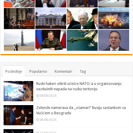
Poslednje
Popularno
Komentari
Tag
Ruski hakeri otkrili učešće NATO-a u organizovanju
vazdušnih napada na rusku teritoriju
08/08/2026
Zelenski namerava da „ošamari“ Rusiju sastankom sa
Vučićem u Beogradu
08/08/2026
07/08/2026