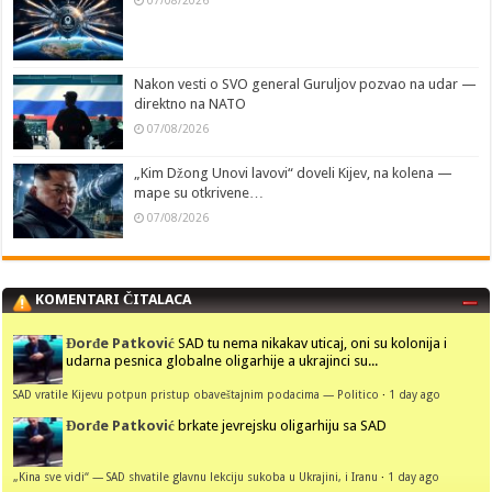
Nakon vesti o SVO general Guruljov pozvao na udar —
direktno na NATO
07/08/2026
„Kim Džong Unovi lavovi“ doveli Kijev, na kolena —
mape su otkrivene…
07/08/2026
KOMENTARI ČITALACA
Đorđe Patković
SAD tu nema nikakav uticaj, oni su kolonija i
udarna pesnica globalne oligarhije a ukrajinci su...
SAD vratile Kijevu potpun pristup obaveštajnim podacima — Politico
·
1 day ago
Đorđe Patković
brkate jevrejsku oligarhiju sa SAD
„Kina sve vidi“ — SAD shvatile glavnu lekciju sukoba u Ukrajini, i Iranu
·
1 day ago