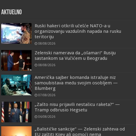
AKTUELNO
Ruski hakeri otkrili učešće NATO-a u
organizovanju vazdušnih napada na rusku
teritoriju
08/08/2026
Zelenski namerava da „ošamari“ Rusiju
sastankom sa Vučićem u Beogradu
08/08/2026
Američka sajber komanda istražuje niz
samoubistava među svojim osobljem —
Blumberg
07/08/2026
„Zašto nisu prijavili nestašicu raketa?“ —
Tramp odbrusio Hegsetu
06/08/2026
„Balističke sankcije“ — Zelenski zahteva od
EU zaštiti Kijev ali pomoći nema