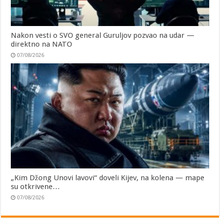
Nakon vesti o SVO general Guruljov pozvao na udar —
direktno na NATO
07/08/2026
„Kim Džong Unovi lavovi“ doveli Kijev, na kolena — mape
su otkrivene…
07/08/2026