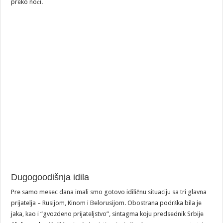
preko noći.
Dugogoodišnja idila
Pre samo mesec dana imali smo gotovo idiličnu situaciju sa tri glavna
prijatelja – Rusijom, Kinom i Belorusijom. Obostrana podrška bila je
jaka, kao i “gvozdeno prijateljstvo”, sintagma koju predsednik Srbije