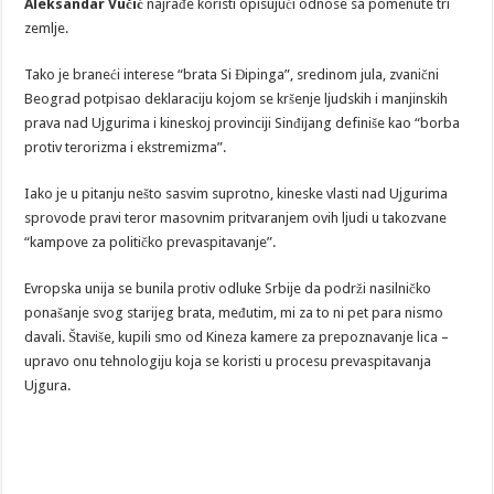
Aleksandar Vučić
najrađe koristi opisujući odnose sa pomenute tri
zemlje.
Tako je braneći interese “brata Si Đipinga”, sredinom jula, zvanični
Beograd potpisao deklaraciju kojom se kršenje ljudskih i manjinskih
prava nad Ujgurima i kineskoj provinciji Sinđijang definiše kao “borba
protiv terorizma i ekstremizma”.
Iako je u pitanju nešto sasvim suprotno, kineske vlasti nad Ujgurima
sprovode pravi teror masovnim pritvaranjem ovih ljudi u takozvane
“kampove za političko prevaspitavanje”.
Evropska unija se bunila protiv odluke Srbije da podrži nasilničko
ponašanje svog starijeg brata, međutim, mi za to ni pet para nismo
davali. Štaviše, kupili smo od Kineza kamere za prepoznavanje lica –
upravo onu tehnologiju koja se koristi u procesu prevaspitavanja
Ujgura.