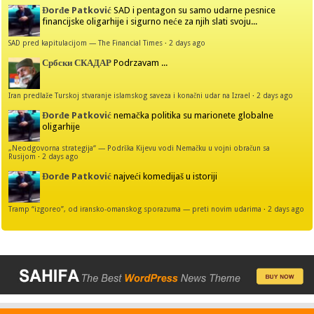
Đorđe Patković
SAD i pentagon su samo udarne pesnice
financijske oligarhije i sigurno neće za njih slati svoju...
SAD pred kapitulacijom — The Financial Times
·
2 days ago
Србски СКАДАР
Podrzavam ...
Iran predlaže Turskoj stvaranje islamskog saveza i konačni udar na Izrael
·
2 days ago
Đorđe Patković
nemačka politika su marionete globalne
oligarhije
„Neodgovorna strategija“ — Podrška Kijevu vodi Nemačku u vojni obračun sa
Rusijom
·
2 days ago
Đorđe Patković
najveći komedijaš u istoriji
Tramp “izgoreo”, od iransko-omanskog sporazuma — preti novim udarima
·
2 days ago