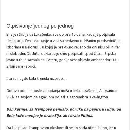
Otpisivanje jednog po jednog
Bila je i Srbija uz Lukašenka. Sve do pre 15 dana, kada je potpisala
deklaraciju Evropske unije u vezi sa nedavno održanim predsedničkim
izborima u Belorusiji, u kojoj je praktično rečeno da oni nisu bili ni fer
ni slobodni. Doduše, deklaraciju smo potpisali ispod žita… Srpska
javnost to je saznala na Tviteru, gde je vest objavio ambasador EU u
Srbiji Sem Fabrici.
I tu su negde kola krenula nizbrdo…
Gotovo odmah posle zabadanja noža u leđa Lukašenku, Aleksandar
Vučić sa svojom delegacijom odlazi 3. septembra u Vašington.
Dan kasnije, za Trampovo penkalo, poruku na papiriću i ključ od
Bele kuće menjao je brata Sija, ali i brata Putina.
Da li je pisao Trampovom olovkom ili ne, to sada nije ni bitno, jer u