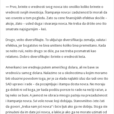
—
Prvo, brinite o vrednosti svog novca isto onoliko koliko brinete o
vrednosti svojih investicija. Štampanje novca i zaduženost bi morali da
vas osveste u tom pogledu. Zato su cene finansijskih efektiva skočile –
akcije, zlato – usled duga i stvaranja novca. Ne treba da držite ono što
smatrate najsigurnijim – keš.
Drugo, vešto diversifikujte. To uključuje diversifikaciju zemalja, valuta i
efektiva, jer bogatstvo ne biva uništeno koliko biva premeštano. Kada
se nešto ruši, nešto drugo se diže, pa sve treba posmatrati kao
relativno. Dobro diversifikujte i brinite o vrednosti keša.
Amerikanci sve vrednuju putem američkog dolara, ali ne bave se
vrednošću samog dolara. Nalazimo se u okolnostima u kojim moramo
biti obazrivi povodom toga, jer je za vladu najlakši izlaz da radi ono što
SAD upravo i rade – da pozajmljuje i štampa dosta novca. Ne moraju
ga dobiti ni od koga, jer kada podižu poreze to rade na nečiji račun, a
taj neko se buni. A javnost ne obraća mnogo pažnju na prezaduženost
i štampanje novca. Svi vole novac koji dobijaju. Stanovništvo ćete čuti
da govori „treba nam još novca“ i biće ljuti ako ga ne dobiju. Stoga ste
prinuđeni da im date još novca, a lakše je ako ga ne morate uzimati od