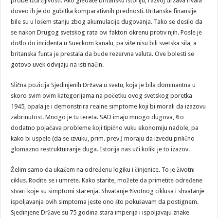
probe izdržljivosti. Ako gledate britansku istoriju, razvoj država rivala
doveo ih je do gubitka komparativnih prednosti. Britanske finansije
bile su u lošem stanju zbog akumulacije dugovanja. Tako se desilo da
se nakon Drugog svetskog rata ovi faktori okrenu protiv njih. Posle je
došlo do incidenta u Sueckom kanalu, pa više nisu bili svetska sila, a
britanska funta je prestala da bude rezervna valuta. Ove bolesti se
gotovo uvek odvijaju na isti način.
Slična pozicija Sjedinjenih Država u svetu, koja je bila dominantna u
skoro svim ovim kategorijama na početku ovog svetskog poretka
1945, opala je i demonstrira realne simptome koji bi morali da izazovu
zabrinutost. Mnogo je tu tereta. SAD imaju mnogo dugova, što
dodatno pojačava probleme koji tipično vuku ekonomiju nadole, pa
kako bi uspele (da se izvuku, prim. prev.) moraju da izvedu prilično
glomazno restruktuiranje duga. Istorija nas uči koliki je to izazov.
Želim samo da ukažem na određenu logiku i činjenice. To je životni
ciklus. Rodite se i umrete. Kako starite, možete da primetite određene
stvari koje su simptomi starenja. Shvatanje životnog ciklusa i shvatanje
ispoljavanja ovih simptoma jeste ono što pokušavam da postignem.
Sjedinjene Države su 75 godina stara imperija i ispoljavaju znake