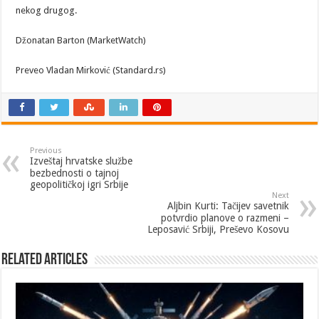
nekog drugog.
Džonatan Barton (MarketWatch)
Preveo Vladan Mirković (Standard.rs)
Previous
Izveštaj hrvatske službe
bezbednosti o tajnoj
geopolitičkoj igri Srbije
Next
Aljbin Kurti: Tačijev savetnik
potvrdio planove o razmeni –
Leposavić Srbiji, Preševo Kosovu
Related Articles