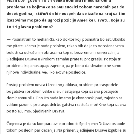
Pisali ste i govorili o tri velika domaća i međunarodna
problema sa kojima će se SAD suočiti tokom narednih pet do
deset godina, ističući da bi neuspeh da se izađe na kraj sa tim
izazovima mogao da ugrozi poziciju Amerike u svetu. Koja su
to tri glavna problema?
—
Posmatram to mehanički, kao doktor koji posmatra bolest. Ukoliko
me pitate u čemu je ovde problem, rekao bih da je to određena vrsta
bolesti sa određenim obrascima koji su bezvremeni i univerzalni, a
Sjedinjene Države u širokom zamahu prate tu progresiju. Postoje tri
problema koja nastupaju zajedno, pa je bitno da shvatimo ne samo
njihove individualne, već i kolektivne posledice.
Postoji problem novca i kreditnog ciklusa, problem preraspodele
bogatstva i problem velike sile u nastajanju koja izaziva postojeću
dominantnu silu. Ono što sada imamo je ekonomski pad, zajedno sa
velikim jazom u preraspodeli bogatstva i rastuća moć Kine koja izaziva
postojeću moć Sjedinjenih Država.
Činjenica je da su komparativne prednosti Sjedinjenih Država oslabile
tokom posledih par decenija. Na primer, Sjedinjene Države izgubile su