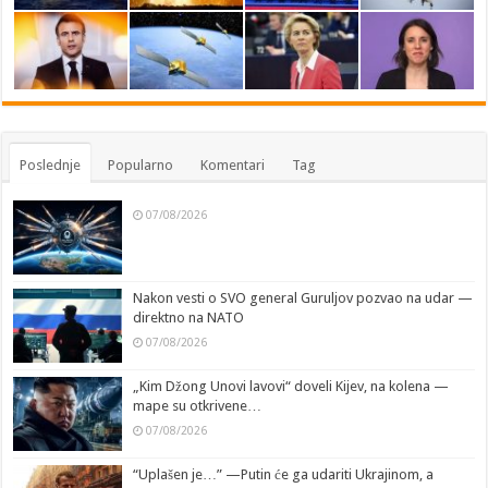
Poslednje
Popularno
Komentari
Tag
07/08/2026
Nakon vesti o SVO general Guruljov pozvao na udar —
direktno na NATO
07/08/2026
„Kim Džong Unovi lavovi“ doveli Kijev, na kolena —
mape su otkrivene…
07/08/2026
“Uplašen je…” —Putin će ga udariti Ukrajinom, a