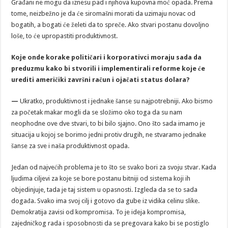
Građani ne mogu da iznesu pad i njihova kupovna moć opada. Prema
tome, neizbežno je da će siromašni morati da uzimaju novac od
bogatih, a bogati će želeti da to spreče. Ako stvari postanu dovoljno
loše, to će upropastiti produktivnost.
Koje onde korake političari i korporativci moraju sada da
preduzmu kako bi stvorili i implementirali reforme koje će
urediti američiki završni račun i ojačati status dolara?
—
Ukratko, produktivnost i jednake šanse su najpotrebniji. Ako bismo
za početak makar mogli da se složimo oko toga da su nam
neophodne ove dve stvari, to bi bilo sjajno. Ono što sada imamo je
situacija u kojoj se borimo jedni protiv drugih, ne stvaramo jednake
šanse za sve i naša produktivnost opada.
Jedan od najvećih problema je to što se svako bori za svoju stvar. Kada
ljudima ciljevi za koje se bore postanu bitniji od sistema koji ih
objedinjuje, tada je taj sistem u opasnosti. Izgleda da se to sada
događa. Svako ima svoj cilj i gotovo da gube iz vidika celinu slike.
Demokratija zavisi od kompromisa. To je ideja kompromisa,
zajedničkog rada i sposobnosti da se pregovara kako bi se postiglo