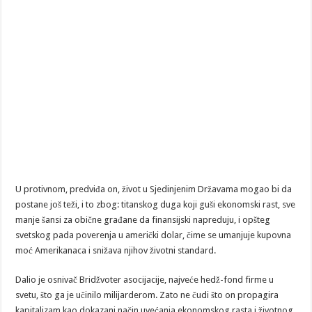
U protivnom, predviđa on, život u Sjedinjenim Državama mogao bi da
postane još teži, i to zbog: titanskog duga koji guši ekonomski rast, sve
manje šansi za obične građane da finansijski napreduju, i opšteg
svetskog pada poverenja u američki dolar, čime se umanjuje kupovna
moć Amerikanaca i snižava njihov životni standard.
Dalio je osnivač Bridžvoter asocijacije, najveće hedž-fond firme u
svetu, što ga je učinilo milijarderom. Zato ne čudi što on propagira
kapitalizam kao dokazani način uvećanja ekonomskog rasta i životnog