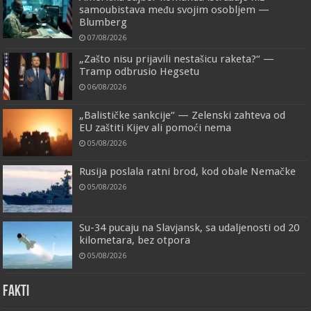
samoubistava među svojim osobljem —
Blumberg
07/08/2026
„Zašto nisu prijavili nestašicu raketa?“ —
Tramp odbrusio Hegsetu
06/08/2026
„Balističke sankcije“ — Zelenski zahteva od
EU zaštiti Kijev ali pomoći nema
05/08/2026
Rusija poslala ratni brod, kod obale Nemačke
05/08/2026
Su-34 pucaju na Slavjansk, sa udaljenosti od 20
kilometara, bez otpora
05/08/2026
FAKTI