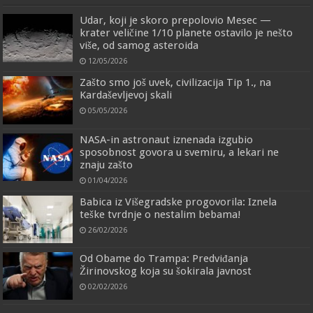
Udar, koji je skoro prepolovio Mesec —
krater veličine 1/10 planete ostavilo je nešto
više, od samog asteroida
12/05/2026
Zašto smo još uvek, civilizacija Tip 1., na
Kardaševljevoj skali
05/05/2026
NASA-in astronaut iznenada izgubio
sposobnost govora u svemiru, a lekari ne
znaju zašto
01/04/2026
Babica iz Višegradske progovorila: Iznela
teške tvrdnje o nestalim bebama!
26/02/2026
Od Obame do Trampa: Predviđanja
Žirinovskog koja su šokirala javnost
02/02/2026