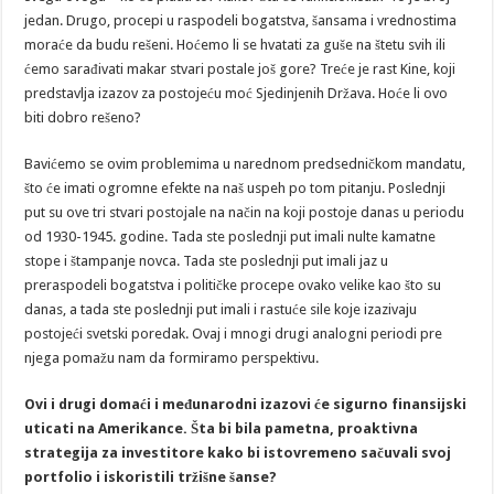
jedan. Drugo, procepi u raspodeli bogatstva, šansama i vrednostima
moraće da budu rešeni. Hoćemo li se hvatati za guše na štetu svih ili
ćemo sarađivati makar stvari postale još gore? Treće je rast Kine, koji
predstavlja izazov za postojeću moć Sjedinjenih Država. Hoće li ovo
biti dobro rešeno?
Bavićemo se ovim problemima u narednom predsedničkom mandatu,
što će imati ogromne efekte na naš uspeh po tom pitanju. Poslednji
put su ove tri stvari postojale na način na koji postoje danas u periodu
od 1930-1945. godine. Tada ste poslednji put imali nulte kamatne
stope i štampanje novca. Tada ste poslednji put imali jaz u
preraspodeli bogatstva i političke procepe ovako velike kao što su
danas, a tada ste poslednji put imali i rastuće sile koje izazivaju
postojeći svetski poredak. Ovaj i mnogi drugi analogni periodi pre
njega pomažu nam da formiramo perspektivu.
Ovi i drugi domaći i međunarodni izazovi će sigurno finansijski
uticati na Amerikance. Šta bi bila pametna, proaktivna
strategija za investitore kako bi istovremeno sačuvali svoj
portfolio i iskoristili tržišne šanse?