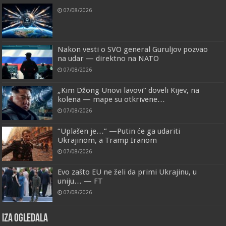
07/08/2026
Nakon vesti o SVO general Guruljov pozvao
na udar — direktno na NATO
07/08/2026
„Kim Džong Unovi lavovi“ doveli Kijev, na
kolena — mape su otkrivene…
07/08/2026
“Uplašen je…” —Putin će ga udariti
Ukrajinom, a Tramp Iranom
07/08/2026
Evo zašto EU ne želi da primi Ukrajinu, u
uniju… — FT
07/08/2026
IZA OGLEDALA