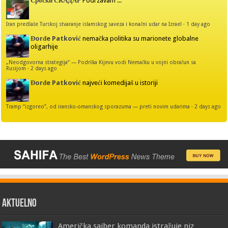
Србски СКАДАР
Podrzavam ...
Iran predlaže Turskoj stvaranje islamskog saveza i konačni udar na Izrael
·
1 day ago
Đorđe Patković
nemačka politika su marionete globalne
oligarhije
„Neodgovorna strategija“ — Podrška Kijevu vodi Nemačku u vojni obračun sa
Rusijom
·
2 days ago
Đorđe Patković
najveći komedijaš u istoriji
Tramp “izgoreo”, od iransko-omanskog sporazuma — preti novim udarima
·
2 days ago
AKTUELNO
Američka sajber komanda istražuje niz