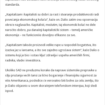
standarda.
„Kapitalizam i kapitalisti su dobri za rast i stvaranje produktivnosti radi
povećanja ekonomskog kolača“, kaže on. Dalio zatim ovu opservaciju
okreće naglavačke. Kapitalisti, međutim, taj ekonomski kolač ne dele
naročito dobro, pa današnji kapitalistički sistem – temelj američke
ekonomije – ne funkcioniše dovoljno efikasno za sve.
„Kapitalizam takođe proizvodi velike rupe u raspodeli bogatstva, što
izaziva jaz u šansama, a što sve zajedno ugrožava sistem“, kaže Dalio o
sistemu koji je bio i ostao ključ zdravlja i uspeha američkih firmi,
radnika, vlade i investitora.
Ukoliko SAD ne preduzmu korake da naprave sistemske prepravke u
cilju pružanja većih šansi za lično bogaćenje i finansijsku sigurnost za
više Amerikanaca, posledice će verovatno biti bolne za celu zemlju, što
je Dalio objasnio u svom skorašnjem telefonskom intervjuu, koji sledi
ispod.