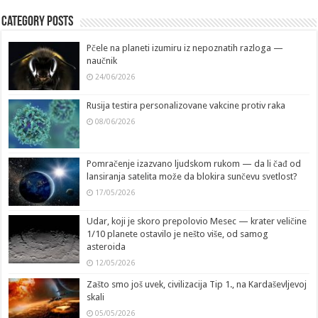
Category Posts
Pčele na planeti izumiru iz nepoznatih razloga —
naučnik
24/06/2026
Rusija testira personalizovane vakcine protiv raka
08/06/2026
Pomračenje izazvano ljudskom rukom — da li čađ od
lansiranja satelita može da blokira sunčevu svetlost?
17/05/2026
Udar, koji je skoro prepolovio Mesec — krater veličine
1/10 planete ostavilo je nešto više, od samog
asteroida
12/05/2026
Zašto smo još uvek, civilizacija Tip 1., na Kardaševljevoj
skali
05/05/2026