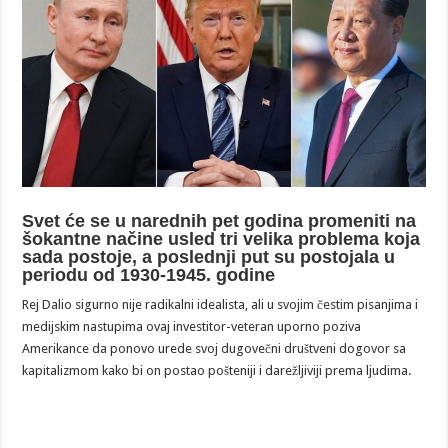
Svet će se u narednih pet godina promeniti na
šokantne načine usled tri velika problema koja
sada postoje, a poslednji put su postojala u
periodu od 1930-1945. godine
Rej Dalio sigurno nije radikalni idealista, ali u svojim čestim pisanjima i
medijskim nastupima ovaj investitor-veteran uporno poziva
Amerikance da ponovo urede svoj dugovečni društveni dogovor sa
kapitalizmom kako bi on postao pošteniji i darežljiviji prema ljudima.