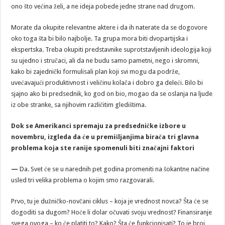
ono što većina želi, a ne ideja pobede jedne strane nad drugom.
Morate da okupite relevantne aktere i da ih naterate da se dogovore
oko toga šta bi bilo najbolje. Ta grupa mora biti dvopartijska i
ekspertska. Treba okupiti predstavnike suprotstavljenih ideologija koji
su ujedno i stručaci, ali da ne budu samo pametni, nego i skromni,
kako bi zajednički formulisali plan koji svi mogu da podrže,
uvećavajući produktivnost i veličinu kolača i dobro ga deleći. Bilo bi
sjajno ako bi predsednik, ko god on bio, mogao da se oslanja na ljude
iz obe stranke, sa njihovim različitim gledištima.
Dok se Amerikanci spremaju za predsedničke izbore u
novembru, izgleda da će u premišljanjima birača tri glavna
problema koja ste ranije spomenuli biti značajni faktori
—
Da. Svet će se u narednih pet godina promeniti na šokantne načine
usled tri velika problema o kojim smo razgovarali.
Prvo, tu je dužničko-novčani ciklus – koja je vrednost novca? Šta će se
dogoditi sa dugom? Hoće li dolar očuvati svoju vrednost? Finansiranje
svega ovoga – ko će platiti to? Kako? Šta će funkcionisati? To je broj