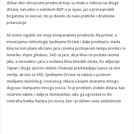
dobar deo obrazovne prednosti koju su imale u odnosu na druge
države, naš udeo u svetskom BDP-u je opao, jaz u preraspodeli
bogatstva se uvećao, što je dovelo do naše političke i društvene
polarizacije.
Ali nismo izgubili sve svoje komparativne prednosti. Na primer, u
inovacijama i tehnologiji Sjedinjene Države i dalje prednjače, mada
Kina na tom planu ubrzano jača i prema postojećem tempu prestići će
Ameriku. Vojno gledano, SAD su jače, ali je Kina i tu postala veoma
jaka, a verovatno i jača u vodama blizu kineskih obala, što uključuje
Tajvan i druge sporne oblasti. Finansije predstavljaju izazov za obe
zemlje, ali više za SAD. Sjedinjene Države se nalaze u poznom
stadijumu dužničkog i novčanog ciklusa u kojem stvaramo mnogo
dugova i štampamo mnogo novca. To je problem. Indeks dolara, kao
rezervne valute, i dalje je dominantan, iako ga ugrožava to što
centralna banka štampa još novca, kao i problem rasta zaduženosti.