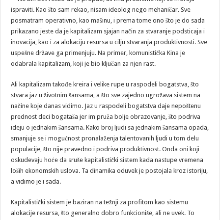
ispraviti. Kao što sam rekao, nisam ideolog nego mehaničar. Sve
posmatram operativno, kao mašinu, i prema tome ono što je do sada
prikazano jeste da je kapitalizam sjajan način za stvaranje podsticaja i
inovacija, kao i za alokaciju resursa u cilju stvaranja produktivnosti. Sve
uspešne države ga primenjuju. Na primer, komunistička Kina je
odabrala kapitalizam, koji je bio ključan za njen rast.
Ali kapitalizam takođe kreira i velike rupe u raspodeli bogatstva, što
stvara jaz u životnim šansama, a što sve zajedno ugrožava sistem na
načine koje danas vidimo. Jaz u raspodeli bogatstva daje nepoštenu
prednost deci bogataša jer im pruža bolje obrazovanje, što podriva
ideju o jednakim šansama. Kako broj ljudi sa jednakim šansama opada,
smanjuje se i mogućnost pronalaženja talentovanih ljudi u tom delu
populacije, što nije pravedno i podriva produktivnost. Onda oni koji
oskudevaju hoće da sruše kapitalistički sistem kada nastupe vremena
loših ekonomskih uslova. Ta dinamika oduvek je postojala kroz istoriju,
a vidimo je i sada.
Kapitalistički sistem je baziran na težnji za profitom kao sistemu
alokacije resursa, što generalno dobro funkcioniše, ali ne uvek. To