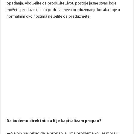
opadanja. Ako želite da produžite život, postoje jasne stvari koje
možete preduzeti, ali to podrazumeva preduzimanje koraka koje u
normalnim okolnostima ne želite da preduzmete.
Da budemo direktni: da li je kapitalizam propao?
—
Ne bih baš rekao da je propao, ali ima probleme koji se moraju