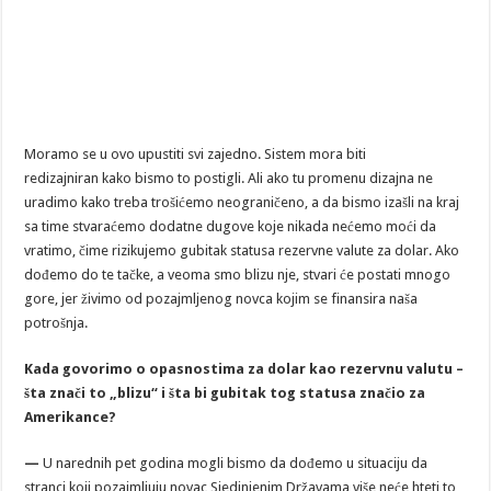
Moramo se u ovo upustiti svi zajedno. Sistem mora biti
redizajniran kako bismo to postigli. Ali ako tu promenu dizajna ne
uradimo kako treba trošićemo neograničeno, a da bismo izašli na kraj
sa time stvaraćemo dodatne dugove koje nikada nećemo moći da
vratimo, čime rizikujemo gubitak statusa rezervne valute za dolar. Ako
dođemo do te tačke, a veoma smo blizu nje, stvari će postati mnogo
gore, jer živimo od pozajmljenog novca kojim se finansira naša
potrošnja.
Kada govorimo o opasnostima za dolar kao rezervnu valutu –
šta znači to „blizu“ i šta bi gubitak tog statusa značio za
Amerikance?
—
U narednih pet godina mogli bismo da dođemo u situaciju da
stranci koji pozajmljuju novac Sjedinjenim Državama više neće hteti to