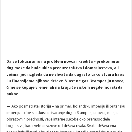
Da se fokusiramo na problem novca i kredita – prekomeran
dug može da bude ubica preduzetništva i domaćinstava, ali
većina ljudi izgleda da ne shvata da dug isto tako stvara haos
i u finansijama njihove države. Vlast ne gasi štampariju novca,
čime se kupuje vreme, ali na kraju će sistem negde morati da
pukne
—
Ako posmatrate istoriju – na primer, holandsku imperiju ili britansku
imperiju – obe su iskusile stvaranje duga i štampanje novca, manje
obrazovnih prednosti, veće interne sukobe oko preraspodele
bogatstva, kao i velike izazove od država rivala. Svaka država ima