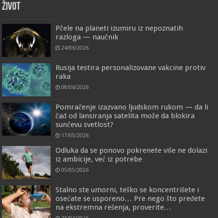
ŽIVOT
Pčele na planeti izumiru iz nepoznatih
razloga — naučnik
24/06/2026
Rusija testira personalizovane vakcine protiv
raka
08/06/2026
Pomračenje izazvano ljudskom rukom — da li
čađ od lansiranja satelita može da blokira
sunčevu svetlost?
17/05/2026
Odluka da se ponovo pokrenete više ne dolazi
iz ambicije, već iz potrebe
05/05/2026
Stalno ste umorni, teško se koncentrišete i
osećate se usporeno… Pre nego što pređete
na ekstremna rešenja, proverite…