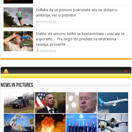
Odluka da se ponovo pokrenete više ne dolazi iz
ambicije, već iz potrebe
05/05/2026
Stalno ste umorni, teško se koncentrišete i osećate se
usporeno… Pre nego što pređete na ekstremna
rešenja, proverite…
26/04/2026
News in Pictures