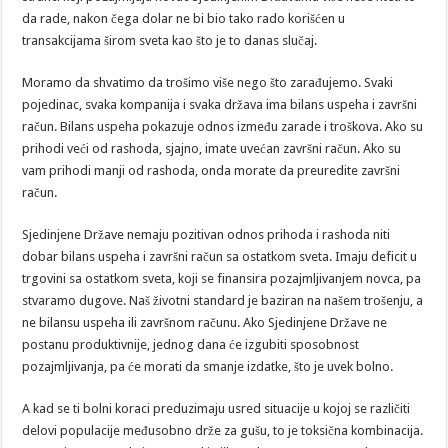
da rade, nakon čega dolar ne bi bio tako rado korišćen u
transakcijama širom sveta kao što je to danas slučaj.
Moramo da shvatimo da trošimo više nego što zarađujemo. Svaki
pojedinac, svaka kompanija i svaka država ima bilans uspeha i završni
račun. Bilans uspeha pokazuje odnos između zarade i troškova. Ako su
prihodi veći od rashoda, sjajno, imate uvećan završni račun. Ako su
vam prihodi manji od rashoda, onda morate da preuredite završni
račun.
Sjedinjene Države nemaju pozitivan odnos prihoda i rashoda niti
dobar bilans uspeha i završni račun sa ostatkom sveta. Imaju deficit u
trgovini sa ostatkom sveta, koji se finansira pozajmljivanjem novca, pa
stvaramo dugove. Naš životni standard je baziran na našem trošenju, a
ne bilansu uspeha ili završnom računu. Ako Sjedinjene Države ne
postanu produktivnije, jednog dana će izgubiti sposobnost
pozajmljivanja, pa će morati da smanje izdatke, što je uvek bolno.
A kad se ti bolni koraci preduzimaju usred situacije u kojoj se različiti
delovi populacije međusobno drže za gušu, to je toksična kombinacija.