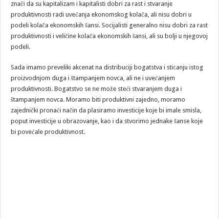
znači da su kapitalizam i kapitalisti dobri za rast i stvaranje
produktivnosti radi uvećanja ekonomskog kolača, ali nisu dobri u
podeli kolača ekonomskih šansi. Socijalisti generalno nisu dobri za rast
produktivnosti i veličine kolača ekonomskih šansi, ali su bolji u njegovoj
podeli.
Sada imamo preveliki akcenat na distribuciji bogatstva i sticanju istog
proizvodnjom duga i štampanjem novca, ali ne i uvećanjem
produktivnosti. Bogatstvo se ne može steći stvaranjem duga i
štampanjem novca. Moramo biti produktivni zajedno, moramo
zajednički pronaći način da plasiramo investicije koje bi imale smisla,
poput investicije u obrazovanje, kao i da stvorimo jednake šanse koje
bi povećale produktivnost.