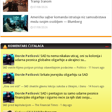
Tramp Iranom
07/08/2026
Američka sajber komanda istražuje niz samoubistava
među svojim osobljem — Blumberg
07/08/2026
KOMENTARI ČITALACA
Đorđe Patković
SAD tu nema nikakav uticaj, oni su kolonija i
udarna pesnica globalne oligarhije a ukrajinci su...
SAD vratile Kijevu potpun pristup obaveštajnim podacima — Politico
·
11 hours ago
Đorđe Patković
brkate jevrejsku oligarhiju sa SAD
„Kina sve vidi“ — SAD shvatile glavnu lekciju sukoba u Ukrajini, i Iranu
·
14 hours ago
Đorđe Patković
SAD i pentagon su samo udarne pesnice
financijske oligarhije i sigurno neće za njih slati svoju...
SAD pred kapitulacijom — The Financial Times
·
1 day ago