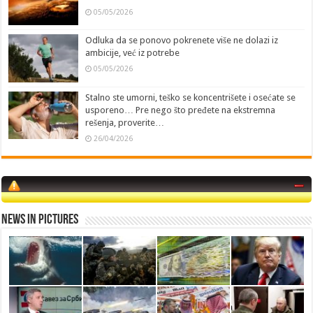
05/05/2026
Odluka da se ponovo pokrenete više ne dolazi iz
ambicije, već iz potrebe
05/05/2026
Stalno ste umorni, teško se koncentrišete i osećate se
usporeno… Pre nego što pređete na ekstremna
rešenja, proverite…
26/04/2026
News in Pictures