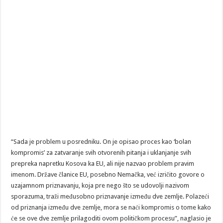
“Sada je problem u posredniku. On je opisao proces kao ‘bolan
kompromis’ za zatvaranje svih otvorenih pitanja i uklanjanje svih
prepreka napretku Kosova ka EU, ali nije nazvao problem pravim
imenom. Države članice EU, posebno Nemačka, već izričito govore o
uzajamnom priznavanju, koja pre nego što se udovolji nazivom
sporazuma, traži međusobno priznavanje između dve zemlje. Polazeći
od priznanja između dve zemlje, mora se naći kompromis o tome kako
će se ove dve zemlje prilagoditi ovom političkom procesu”, naglasio je