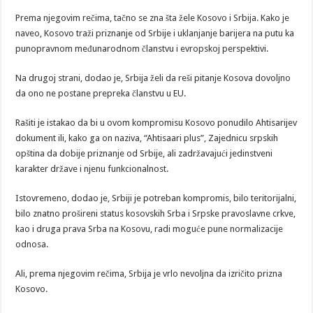
Prema njegovim rečima, tačno se zna šta žele Kosovo i Srbija. Kako je
naveo, Kosovo traži priznanje od Srbije i uklanjanje barijera na putu ka
punopravnom međunarodnom članstvu i evropskoj perspektivi.
Na drugoj strani, dodao je, Srbija želi da reši pitanje Kosova dovoljno
da ono ne postane prepreka članstvu u EU.
Rašiti je istakao da bi u ovom kompromisu Kosovo ponudilo Ahtisarijev
dokument ili, kako ga on naziva, “Ahtisaari plus”, Zajednicu srpskih
opština da dobije priznanje od Srbije, ali zadržavajući jedinstveni
karakter države i njenu funkcionalnost.
Istovremeno, dodao je, Srbiji je potreban kompromis, bilo teritorijalni,
bilo znatno prošireni status kosovskih Srba i Srpske pravoslavne crkve,
kao i druga prava Srba na Kosovu, radi moguće pune normalizacije
odnosa.
Ali, prema njegovim rečima, Srbija je vrlo nevoljna da izričito prizna
Kosovo.