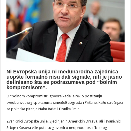
Ni Evropska unija ni međunarodna zajednica
uopšte formalno nisu dali signale, niti je jasno
definisano šta se podrazumeva pod “bolnim
kompromisom”.
O “bolnom kompromisu” govore kada je reč o postizanju
sveobuhvatnog sporazuma izmeđuBeograda i Prištine, kažu stručnjaci
za politička pitanja Naim Rašiti i Donika Emini.
Zvaničnici Evropske unije, Sjedinjenih Američkih Država, ali i zvaničnici
Srbije i Kosova više puta su govorili o neophodnosti “bolnog