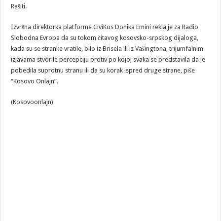
Rašiti.
Izvršna direktorka platforme CiviKos Donika Emini rekla je za Radio
Slobodna Evropa da su tokom čitavog kosovsko-srpskog dijaloga,
kada su se stranke vratile, bilo iz Brisela ili iz Vašingtona, trijumfalnim
izjavama stvorile percepciju protiv po kojoj svaka se predstavila da je
pobedila suprotnu stranu ili da su korak ispred druge strane, piše
“Kosovo Onlajn”.
(Kosovoonlajn)