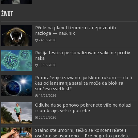
ŽIVOT
Pčele na planeti izumiru iz nepoznatih
razloga — naučnik
24/06/2026
Rusija testira personalizovane vakcine protiv
raka
08/06/2026
Pomračenje izazvano ljudskom rukom — da li
čađ od lansiranja satelita može da blokira
sunčevu svetlost?
17/05/2026
Odluka da se ponovo pokrenete više ne dolazi
iz ambicije, već iz potrebe
05/05/2026
Stalno ste umorni, teško se koncentrišete i
osećate se usporeno… Pre nego što pređete