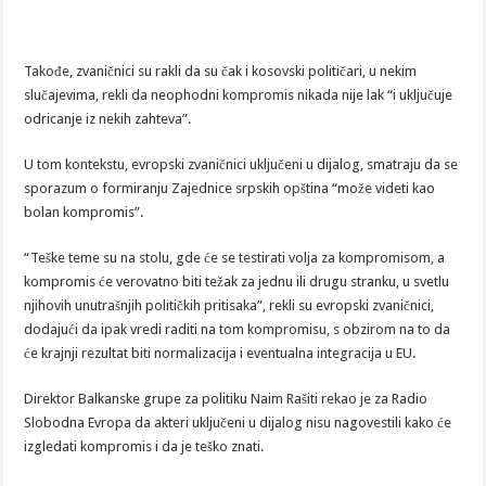
Takođe, zvaničnici su rakli da su čak i kosovski političari, u nekim
slučajevima, rekli da neophodni kompromis nikada nije lak “i uključuje
odricanje iz nekih zahteva”.
U tom kontekstu, evropski zvaničnici uključeni u dijalog, smatraju da se
sporazum o formiranju Zajednice srpskih opština “može videti kao
bolan kompromis”.
“Teške teme su na stolu, gde će se testirati volja za kompromisom, a
kompromis će verovatno biti težak za jednu ili drugu stranku, u svetlu
njihovih unutrašnjih političkih pritisaka”, rekli su evropski zvaničnici,
dodajući da ipak vredi raditi na tom kompromisu, s obzirom na to da
će krajnji rezultat biti normalizacija i eventualna integracija u EU.
Direktor Balkanske grupe za politiku Naim Rašiti rekao je za Radio
Slobodna Evropa da akteri uključeni u dijalog nisu nagovestili kako će
izgledati kompromis i da je teško znati.