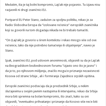
Međutim, šta je taj bolni kompromis, Lajčak nije pojasnio. Tu izjavu nisu
razjasnili ni drugi zvaničnici EU.
Portparol EU Peter Stano, zadužen za spoljnu politiku, rekao je za
Radio Slobodna Evropa da “izolovane rečenice” evropskih zvaničnika
koji su govorili na tom događaju nikada ne bi trebalo tumačiti.
“On (Lajčak) je govorio u širem kontekstu i rekao mnogo više od ove
rečenice, tako da nije potrebno tumačenje ili objašnjenje”, naveo je
Stano.
Ipak, zvaničnici EU, pod uslovom anonimnosti, objasnili su da je Lajčak
na Beogradskom bezbednosnom forumu “izjavio ono što je jasno” i
da je to, po njihovom mišljenju, značilo moguće priznanje nezavisnosti
Kosova od strane Srbije , ali i formiranje Zajednice srpskih opština.
Evropski zvaničnici podsećaju da je predsednik Srbije, u nekim
slučajevima u svojim javnim nastupima ili intervjuima, rekao da Srbija
mora biti spremna na bolan kompromis, što znači, kako su oni
objasnili, “eventualno prihvatanje i priznanje da Kosovo više neće biti