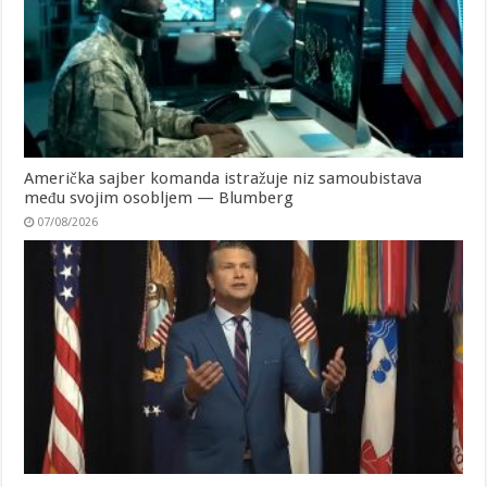
Američka sajber komanda istražuje niz samoubistava
među svojim osobljem — Blumberg
07/08/2026