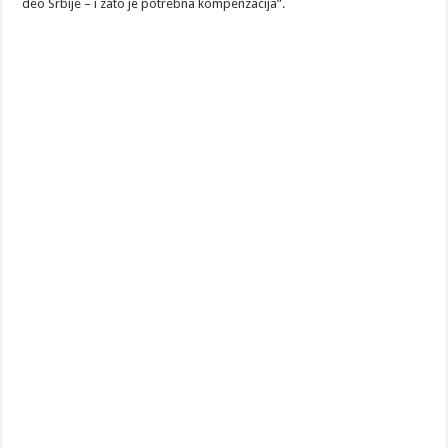
deo Srbije – i zato je potrebna kompenzacija”.