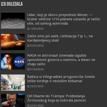
IZA OGLEDALA
Udar, koji je skoro prepolovio Mesec —
krater veličine 1/10 planete ostavilo je nešto
više, od samog asteroida
12/05/2026
Zašto smo još uvek, civilizacija Tip 1., na
Kardaševljevoj skali
05/05/2026
NASA-in astronaut iznenada izgubio
sposobnost govora u svemiru, a lekari ne
znaju zašto
01/04/2026
Babica iz Višegradske progovorila: Iznela
teške tvrdnje o nestalim bebama!
26/02/2026
Od Obame do Trampa: Predviđanja
Žirinovskog koja su šokirala javnost
02/02/2026