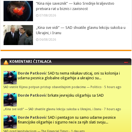
“Kina nije saveznik” — kako Srednje kraljevstvo
pretvara rat u biznis i zavisnost
07/08/2026
„Kina sve vidi“ — SAD shvatile glavnu lekciju sukoba u
Ukrajini, i Iranu
06/08/2026
KOMENTARI ČITALACA
Đorđe Patković
SAD tu nema nikakav uticaj, oni su kolonija i
udarna pesnica globalne oligarhije a ukrajinci su...
SAD vratile Kijevu potpun pristup obaveštajnim podacima — Politico
·
5 hours ago
Đorđe Patković
brkate jevrejsku oligarhiju sa SAD
„Kina sve vidi“ — SAD shvatile glavnu lekciju sukoba u Ukrajini, i Iranu
·
7 hours ago
Đorđe Patković
SAD i pentagon su samo udarne pesnice
financijske oligarhije i sigurno neće za njih slati svoju...
SAD pred kapitulacijom — The Financial Times
·
1 day ago