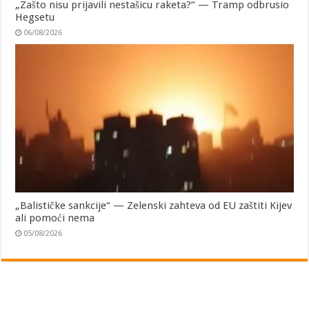
„Zašto nisu prijavili nestašicu raketa?“ — Tramp odbrusio
Hegsetu
06/08/2026
„Balističke sankcije“ — Zelenski zahteva od EU zaštiti Kijev
ali pomoći nema
05/08/2026