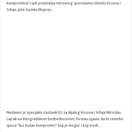
kompromisa” radi postizanja mirovnog sporazuma između Kosova i
Srbije, piše Gazeta Ekspres.
Nedavno je specijalni izaslanik EU za dijalog Kosova i Srbija Miroslav
Lajčak na Beogradskom bezbednosnom forumu izjavio da bi rešenhe
spora “bio bolan kompromis” koji je moguć i koji vredi .