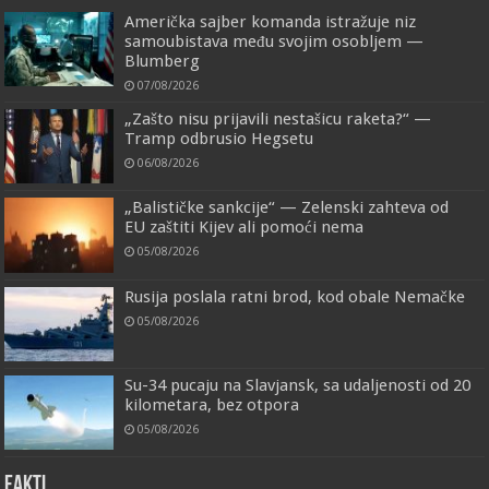
Američka sajber komanda istražuje niz
samoubistava među svojim osobljem —
Blumberg
07/08/2026
„Zašto nisu prijavili nestašicu raketa?“ —
Tramp odbrusio Hegsetu
06/08/2026
„Balističke sankcije“ — Zelenski zahteva od
EU zaštiti Kijev ali pomoći nema
05/08/2026
Rusija poslala ratni brod, kod obale Nemačke
05/08/2026
Su-34 pucaju na Slavjansk, sa udaljenosti od 20
kilometara, bez otpora
05/08/2026
FAKTI