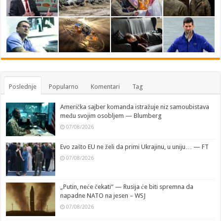
Poslednje
Popularno
Komentari
Tag
Američka sajber komanda istražuje niz samoubistava
među svojim osobljem — Blumberg
07/08/2026
Evo zašto EU ne želi da primi Ukrajinu, u uniju… — FT
07/08/2026
„Putin, neće čekati“ — Rusija će biti spremna da
napadne NATO na jesen – WSJ
07/08/2026