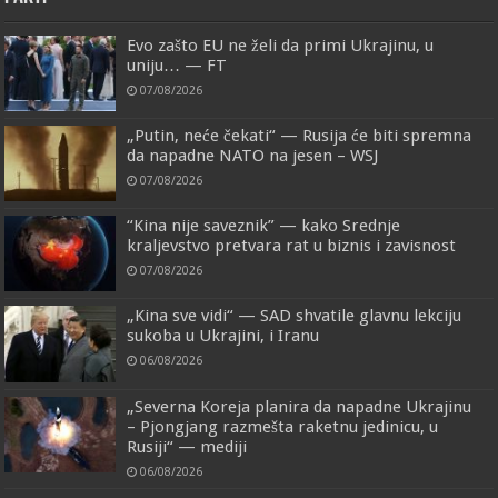
Evo zašto EU ne želi da primi Ukrajinu, u
uniju… — FT
07/08/2026
„Putin, neće čekati“ — Rusija će biti spremna
da napadne NATO na jesen – WSJ
07/08/2026
“Kina nije saveznik” — kako Srednje
kraljevstvo pretvara rat u biznis i zavisnost
07/08/2026
„Kina sve vidi“ — SAD shvatile glavnu lekciju
sukoba u Ukrajini, i Iranu
06/08/2026
„Severna Koreja planira da napadne Ukrajinu
– Pjongjang razmešta raketnu jedinicu, u
Rusiji“ — mediji
06/08/2026