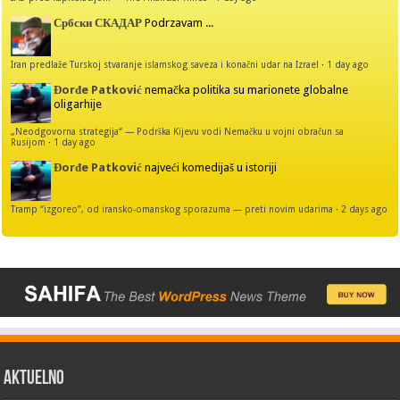
Србски СКАДАР
Podrzavam ...
Iran predlaže Turskoj stvaranje islamskog saveza i konačni udar na Izrael
·
1 day ago
Đorđe Patković
nemačka politika su marionete globalne
oligarhije
„Neodgovorna strategija“ — Podrška Kijevu vodi Nemačku u vojni obračun sa
Rusijom
·
1 day ago
Đorđe Patković
najveći komedijaš u istoriji
Tramp “izgoreo”, od iransko-omanskog sporazuma — preti novim udarima
·
2 days ago
AKTUELNO