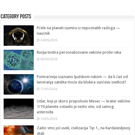
Category Posts
Pčele na planeti izumiru iz nepoznatih razloga —
naučnik
24/06/2026
Rusija testira personalizovane vakcine protiv raka
08/06/2026
Pomračenje izazvano ljudskom rukom — da li čađ od
lansiranja satelita može da blokira sunčevu svetlost?
17/05/2026
Udar, koji je skoro prepolovio Mesec — krater veličine
1/10 planete ostavilo je nešto više, od samog
asteroida
12/05/2026
Zašto smo još uvek, civilizacija Tip 1., na Kardaševljevoj
skali