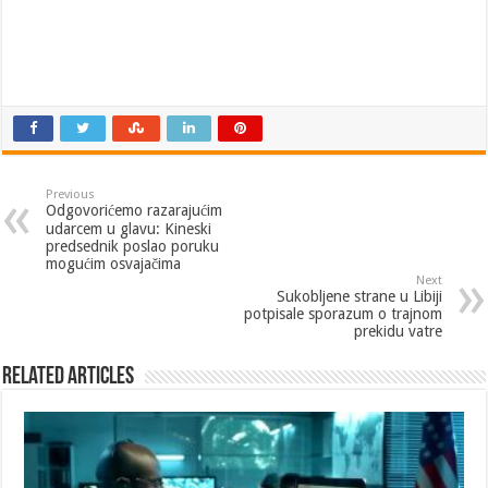
Previous
Odgovorićemo razarajućim
udarcem u glavu: Kineski
predsednik poslao poruku
mogućim osvajačima
Next
Sukobljene strane u Libiji
potpisale sporazum o trajnom
prekidu vatre
Related Articles