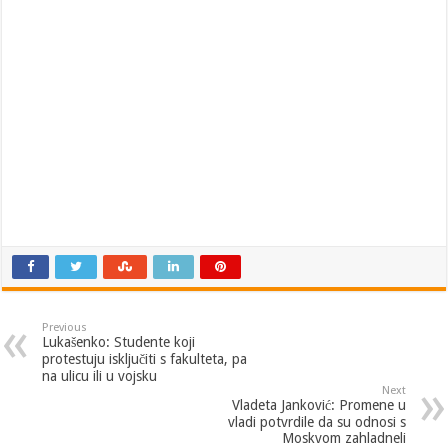
Previous
Lukašenko: Studente koji
protestuju isključiti s fakulteta, pa
na ulicu ili u vojsku
Next
Vladeta Janković: Promene u
vladi potvrdile da su odnosi s
Moskvom zahladneli