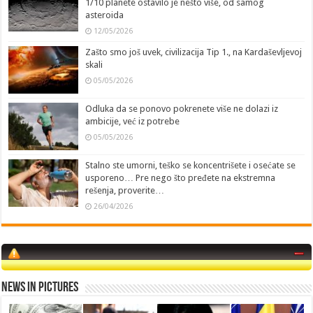
1/10 planete ostavilo je nešto više, od samog
asteroida
12/05/2026
Zašto smo još uvek, civilizacija Tip 1., na Kardaševljevoj
skali
05/05/2026
Odluka da se ponovo pokrenete više ne dolazi iz
ambicije, već iz potrebe
05/05/2026
Stalno ste umorni, teško se koncentrišete i osećate se
usporeno… Pre nego što pređete na ekstremna
rešenja, proverite…
26/04/2026
News in Pictures