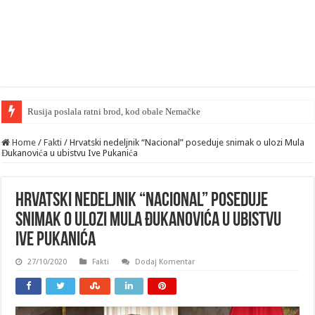
Rusija poslala ratni brod, kod obale Nemačke
Home
/
Fakti
/
Hrvatski nedeljnik “Nacional” poseduje snimak o ulozi Mula
Đukanovića u ubistvu Ive Pukanića
Hrvatski nedeljnik “Nacional” poseduje
snimak o ulozi Mula Đukanovića u ubistvu
Ive Pukanića
27/10/2020
Fakti
Dodaj Komentar