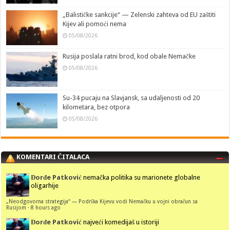
„Balističke sankcije“ — Zelenski zahteva od EU zaštiti
Kijev ali pomoći nema
05/08/2026
Rusija poslala ratni brod, kod obale Nemačke
05/08/2026
Su-34 pucaju na Slavjansk, sa udaljenosti od 20
kilometara, bez otpora
05/08/2026
KOMENTARI ČITALACA
Đorđe Patković
nemačka politika su marionete globalne
oligarhije
„Neodgovorna strategija“ — Podrška Kijevu vodi Nemačku u vojni obračun sa
Rusijom
·
8 hours ago
Đorđe Patković
najveći komedijaš u istoriji