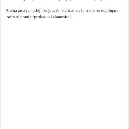
Prema pisanju nedeljnika Joca Amsterdam na tom snimku objašnjava
zašto nije ranije “prokazao Đukanovića”.