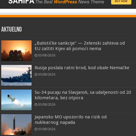
AKTUELNO
„Balističke sankcije“ — Zelenski zahteva od
EU zaštiti Kijev ali pomoći nema
05/08/2026
Rusija poslala ratni brod, kod obale Nemačke
05/08/2026
Su-34 pucaju na Slavjansk, sa udaljenosti od 20
kilometara, bez otpora
05/08/2026
Japansko MO upozorilo na rizik od
nuklearnog napada
05/08/2026