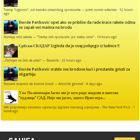
Tramp “izgoreo”, od iransko-omanskog sporazuma — preti novim udarima
·
12 hours
ago
Đorđe Patković
opet ako se približe da rade kraće rakete odma
se zapali veš mašina na brodu
Nemaju više raketa — “Tramp želi sporazum, po svaku cenu”
·
14 hours ago
Србски СКАДАР
Izgleda da je ovaj pobjego iz ludnice !!
„Pašinjan ne želi da plati“ — Barančik
·
22 hours ago
Đorđe Patković
vratite sve brodove kući i prestanite ginuti za
oligarhiju
Nemam razarače da branim Izrael — Američki general
·
4 days ago
Уаа Политичари
Јасно ми је шта раде жидови и њихова
"пудлица" САД. Није ми јасно, зашто Иран игра...
SAD pripremaju neviđenu operaciju zaplene iranskog uranijuma – The New York Post
·
1
week ago