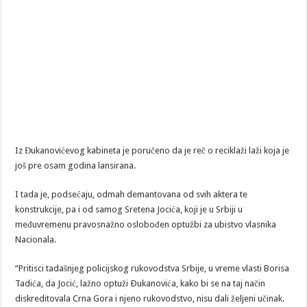
Iz Đukanovićevog kabineta je poručeno da je reč o reciklaži laži koja je
još pre osam godina lansirana.
I tada je, podsećaju, odmah demantovana od svih aktera te
konstrukcije, pa i od samog Sretena Jocića, koji je u Srbiji u
međuvremenu pravosnažno oslobođen optužbi za ubistvo vlasnika
Nacionala.
“Pritisci tadašnjeg policijskog rukovodstva Srbije, u vreme vlasti Borisa
Tadića, da Jocić, lažno optuži Ðukanovića, kako bi se na taj način
diskreditovala Crna Gora i njeno rukovodstvo, nisu dali željeni učinak.