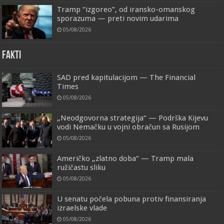
Tramp “izgoreo”, od iransko-omanskog
sporazuma — preti novim udarima
05/08/2026
FAKTI
SAD pred kapitulacijom — The Financial
Times
05/08/2026
„Neodgovorna strategija“ — Podrška Kijevu
vodi Nemačku u vojni obračun sa Rusijom
05/08/2026
Američko „zlatno doba“ — Tramp mala
ružičastu sliku
05/08/2026
U senatu počela pobuna protiv finansiranja
izraelske vlade
05/08/2026