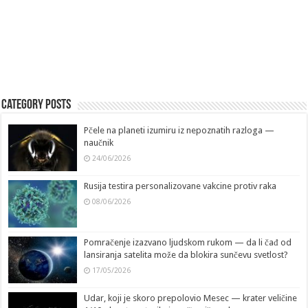
Category Posts
Pčele na planeti izumiru iz nepoznatih razloga —
naučnik
24/06/2026
Rusija testira personalizovane vakcine protiv raka
08/06/2026
Pomračenje izazvano ljudskom rukom — da li čađ od
lansiranja satelita može da blokira sunčevu svetlost?
17/05/2026
Udar, koji je skoro prepolovio Mesec — krater veličine