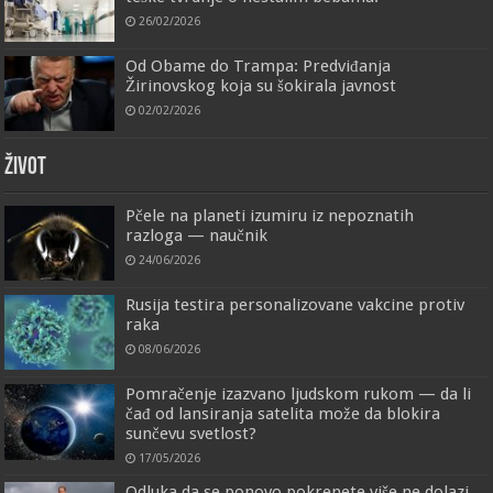
26/02/2026
Od Obame do Trampa: Predviđanja
Žirinovskog koja su šokirala javnost
02/02/2026
ŽIVOT
Pčele na planeti izumiru iz nepoznatih
razloga — naučnik
24/06/2026
Rusija testira personalizovane vakcine protiv
raka
08/06/2026
Pomračenje izazvano ljudskom rukom — da li
čađ od lansiranja satelita može da blokira
sunčevu svetlost?
17/05/2026
Odluka da se ponovo pokrenete više ne dolazi