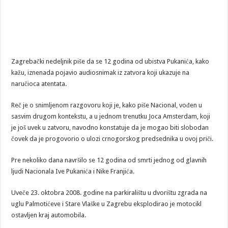
Zagrebački nedeljnik piše da se 12 godina od ubistva Pukanića, kako
kažu, iznenada pojavio audiosnimak iz zatvora koji ukazuje na
naručioca atentata.
Reč je o snimljenom razgovoru koji je, kako piše Nacional, vođen u
sasvim drugom kontekstu, a u jednom trenutku Joca Amsterdam, koji
je još uvek u zatvoru, navodno konstatuje da je mogao biti slobodan
čovek da je progovorio o ulozi crnogorskog predsednika u ovoj priči.
Pre nekoliko dana navršilo se 12 godina od smrti jednog od glavnih
ljudi Nacionala Ive Pukanića i Nike Franjića.
Uveče 23. oktobra 2008. godine na parkiralištu u dvorištu zgrada na
uglu Palmotićeve i Stare Vlaške u Zagrebu eksplodirao je motocikl
ostavljen kraj automobila.