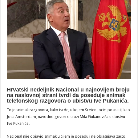
Hrvatski nedeljnik Nacional u najnovijem broju
na naslovnoj strani tvrdi da poseduje snimak
telefonskog razgovora o ubistvu Ive Pukanića.
To je snimak razgovora, kako tvrde, u kojem Sreten Jocić, poznatiji kao
Joca Amsterdam, navodno govori o ulozi Mila Đukanovića u ubistvu
Ive Pukanića.
Nacional nije objavio snimak u čijem je posedu i ne objašnjava zašto.