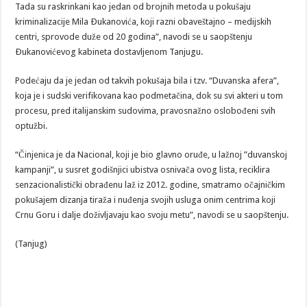
Tada su raskrinkani kao jedan od brojnih metoda u pokušaju
kriminalizacije Mila Ðukanovića, koji razni obaveštajno – medijskih
centri, sprovode duže od 20 godina”, navodi se u saopštenju
Ðukanovićevog kabineta dostavljenom Tanjugu.
Podećaju da je jedan od takvih pokušaja bila i tzv. “Duvanska afera”,
koja je i sudski verifikovana kao podmetačina, dok su svi akteri u tom
procesu, pred italijanskim sudovima, pravosnažno oslobođeni svih
optužbi.
“Činjenica je da Nacional, koji je bio glavno oruđe, u lažnoj ”duvanskoj
kampanji”, u susret godišnjici ubistva osnivača ovog lista, reciklira
senzacionalistički obrađenu laž iz 2012. godine, smatramo očajničkim
pokušajem dizanja tiraža i nuđenja svojih usluga onim centrima koji
Crnu Goru i dalje doživljavaju kao svoju metu”, navodi se u saopštenju.
(Tanjug)