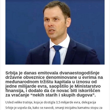
Srbija je danas emitovala dvanaestogodišnje
državne obveznice denominovane u evrima na
međunarodnom tržištu kapitala u iznosu od
jedne milijarde evra, saopštilo je Ministarstvo
finansija, i dodalo da će novac biti iskorišćen
za vraćanje “nekih starih i skupih dugova”.
Usled velike tražnje, koja je dostigla 3,5 milijarde evra, delegacija
Srbije je uspela da, kako se navodi, smanji inicijalnu kamatnu stopu za