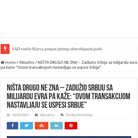
SAD vratile Kijevu potpun pristup obaveštajnim podacima — Politico
Home
/
Aktuelno
/
NIŠTA DRUGO NE ZNA – Zadužio Srbiju sa milijardu evra
pa kaže: “Ovom transakcijom nastavljaju se uspesi Srbije”
NIŠTA DRUGO NE ZNA – Zadužio Srbiju sa
milijardu evra pa kaže: “Ovom transakcijom
nastavljaju se uspesi Srbije”
26/02/2021
Aktuelno
Dodaj Komentar