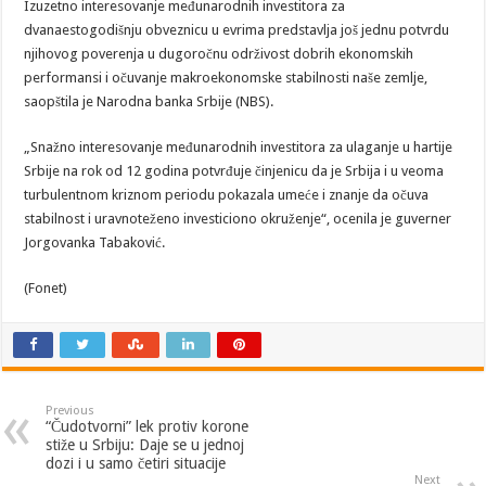
Izuzetno interesovanje međunarodnih investitora za
dvanaestogodišnju obveznicu u evrima predstavlja još jednu potvrdu
njihovog poverenja u dugoročnu održivost dobrih ekonomskih
performansi i očuvanje makroekonomske stabilnosti naše zemlje,
saopštila je Narodna banka Srbije (NBS).
„Snažno interesovanje međunarodnih investitora za ulaganje u hartije
Srbije na rok od 12 godina potvrđuje činjenicu da je Srbija i u veoma
turbulentnom kriznom periodu pokazala umeće i znanje da očuva
stabilnost i uravnoteženo investiciono okruženje“, ocenila je guverner
Jorgovanka Tabaković.
(Fonet)
Previous
“Čudotvorni” lek protiv korone
stiže u Srbiju: Daje se u jednoj
dozi i u samo četiri situacije
Next