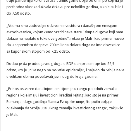
traje pandemija koronavirusa“, umnogome bolje od onih po kojima je
prethodna vlast zaduživala državu pre nekoliko godina, a koje su bile i
do 7,50 odsto.
„Veoma smo zadovoljni odzivom investitora i današnjom emisijom
evroobveznica, kojom ćemo vratiti neke stare i skupe dugove koji nam
dolaze na naplatu u toku ove godine“, rekao je Mali i kao primer naveo
da u septembru dospeva 700 miliona dolara duga na ime obveznice
sa kuponskom stopom od 7,25 odsto.
Dodao je da je udeo javnog duga u BDP dan pre emisije bio 52,9
odsto, što je „niže nego na početku epidemije“, i najavio da Srbija neće
u velikom obimu povećavati javni dug do kraja godine.
„Prinos ostvaren današnjom emisijom je u rangu pojednih zemalja
regiona koje imaju i investicioni kreditni rejting, kao što je na primer
Rumunija, dugogodišnja članica Evropske unije, što potkrepljuje
očekivanja da Srbija uđe u krug zemalja investicionog ranga“, zaključio
je Mali.