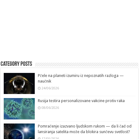
Category Posts
Pčele na planeti izumiru iz nepoznatih razloga —
naučnik
24/06/2026
Rusija testira personalizovane vakcine protiv raka
08/06/2026
Pomračenje izazvano ljudskom rukom — da li čađ od
lansiranja satelita može da blokira sunčevu svetlost?
17/05/2026