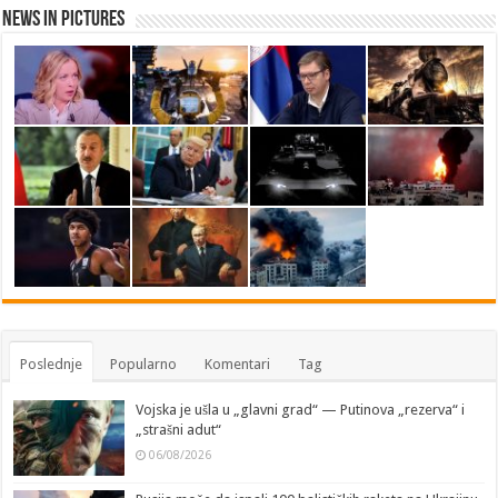
News in Pictures
Poslednje
Popularno
Komentari
Tag
Vojska je ušla u „glavni grad“ — Putinova „rezerva“ i
„strašni adut“
06/08/2026