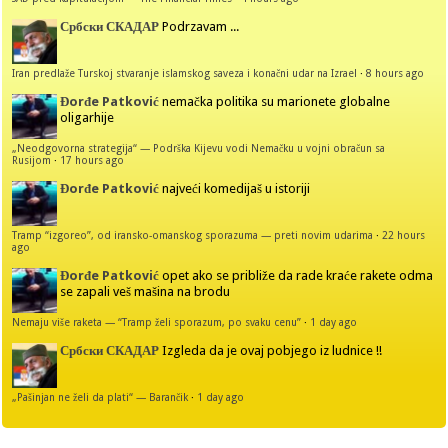
Србски СКАДАР
Podrzavam ...
Iran predlaže Turskoj stvaranje islamskog saveza i konačni udar na Izrael
·
8 hours ago
Đorđe Patković
nemačka politika su marionete globalne
oligarhije
„Neodgovorna strategija“ — Podrška Kijevu vodi Nemačku u vojni obračun sa
Rusijom
·
17 hours ago
Đorđe Patković
najveći komedijaš u istoriji
Tramp “izgoreo”, od iransko-omanskog sporazuma — preti novim udarima
·
22 hours
ago
Đorđe Patković
opet ako se približe da rade kraće rakete odma
se zapali veš mašina na brodu
Nemaju više raketa — “Tramp želi sporazum, po svaku cenu”
·
1 day ago
Србски СКАДАР
Izgleda da je ovaj pobjego iz ludnice !!
„Pašinjan ne želi da plati“ — Barančik
·
1 day ago