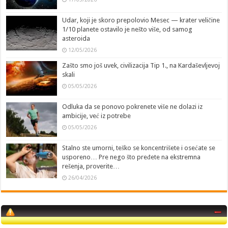
Udar, koji je skoro prepolovio Mesec — krater veličine
1/10 planete ostavilo je nešto više, od samog
asteroida
12/05/2026
Zašto smo još uvek, civilizacija Tip 1., na Kardaševljevoj
skali
05/05/2026
Odluka da se ponovo pokrenete više ne dolazi iz
ambicije, već iz potrebe
05/05/2026
Stalno ste umorni, teško se koncentrišete i osećate se
usporeno… Pre nego što pređete na ekstremna
rešenja, proverite…
26/04/2026