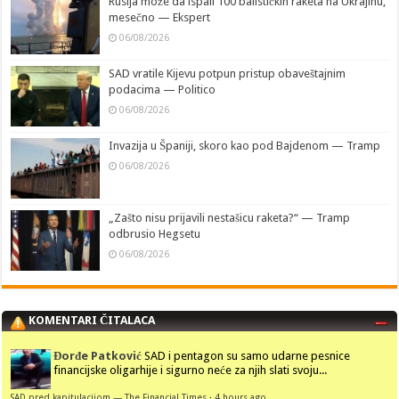
Rusija može da ispali 100 balističkih raketa na Ukrajinu,
mesečno — Ekspert
06/08/2026
SAD vratile Kijevu potpun pristup obaveštajnim
podacima — Politico
06/08/2026
Invazija u Španiji, skoro kao pod Bajdenom — Tramp
06/08/2026
„Zašto nisu prijavili nestašicu raketa?“ — Tramp
odbrusio Hegsetu
06/08/2026
KOMENTARI ČITALACA
Đorđe Patković
SAD i pentagon su samo udarne pesnice
financijske oligarhije i sigurno neće za njih slati svoju...
SAD pred kapitulacijom — The Financial Times
·
4 hours ago