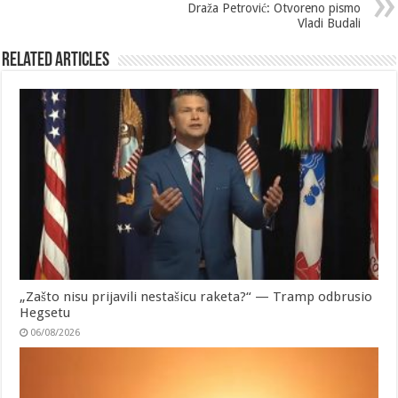
Draža Petrović: Otvoreno pismo
Vladi Budali
Related Articles
„Zašto nisu prijavili nestašicu raketa?“ — Tramp odbrusio
Hegsetu
06/08/2026