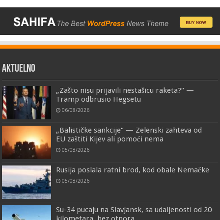
AKTUELNO
„Zašto nisu prijavili nestašicu raketa?“ —
Tramp odbrusio Hegsetu
06/08/2026
„Balističke sankcije“ — Zelenski zahteva od
EU zaštiti Kijev ali pomoći nema
05/08/2026
Rusija poslala ratni brod, kod obale Nemačke
05/08/2026
Su-34 pucaju na Slavjansk, sa udaljenosti od 20
kilometara, bez otpora