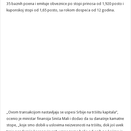
35 baznih poena i emituje obveznice po stopi prinosa od 1,920 posto i
kuponskoj stopi od 1,65 posto, sa rokom dospeća od 12 godina.
„Ovom transakcijom nastavljaju se uspesi Srbije na tržištu kapitala“,
ocenio je ministar finansija Siniša Mali i dodao da su današnje kamatne
stope, „koje smo dobili u uslovima neizvesnosti na tržištu, dok još uvek