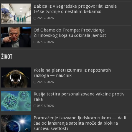
Babica iz Višegradske progovorila: Iznela
teške tvrdnje o nestalim bebama!
26/02/2026
Od Obame do Trampa: Predviđanja
Žirinovskog koja su šokirala javnost
02/02/2026
ŽIVOT
Pčele na planeti izumiru iz nepoznatih
razloga — naučnik
24/06/2026
Rusija testira personalizovane vakcine protiv
raka
08/06/2026
Pomračenje izazvano ljudskom rukom — da li
čađ od lansiranja satelita može da blokira
sunčevu svetlost?