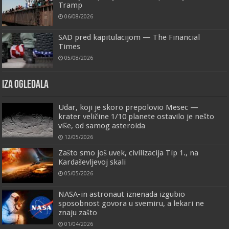
Tramp
06/08/2026
SAD pred kapitulacijom — The Financial
Times
05/08/2026
IZA OGLEDALA
Udar, koji je skoro prepolovio Mesec —
krater veličine 1/10 planete ostavilo je nešto
više, od samog asteroida
12/05/2026
Zašto smo još uvek, civilizacija Tip 1., na
Kardaševljevoj skali
05/05/2026
NASA-in astronaut iznenada izgubio
sposobnost govora u svemiru, a lekari ne
znaju zašto
01/04/2026