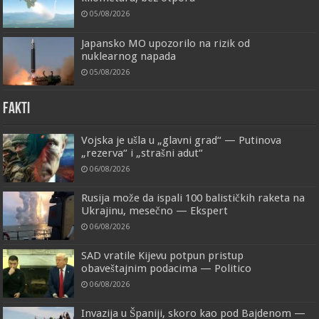
05/08/2026
Japansko MO upozorilo na rizik od
nuklearnog napada
05/08/2026
FAKTI
Vojska je ušla u „glavni grad“ — Putinova
„rezerva“ i „strašni adut“
06/08/2026
Rusija može da ispali 100 balističkih raketa na
Ukrajinu, mesečno — Ekspert
06/08/2026
SAD vratile Kijevu potpun pristup
obaveštajnim podacima — Politico
06/08/2026
Invazija u Španiji, skoro kao pod Bajdenom —