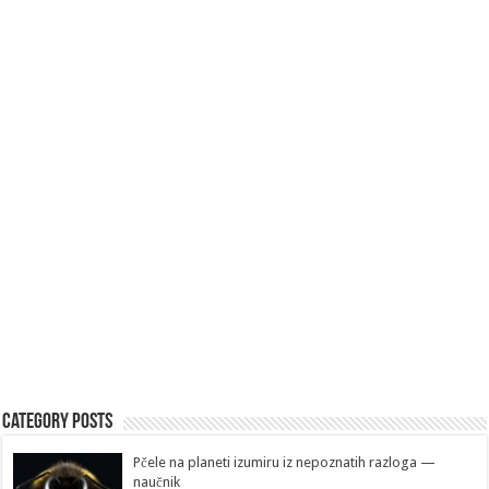
Category Posts
Pčele na planeti izumiru iz nepoznatih razloga —
naučnik