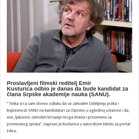
Proslavljeni filmski reditelj Emir
Kusturica odbio je danas da bude kandidat za
člana Srpske akademije nauka (SANU).
“Teška srca sam doneo odluku da se zahvalim Odeljenju jezika i
književnosti SANU na kandidaturi za članstvo u uglednoj ustanovi i da,
evo, ljubazno zamolim brisanje moga imena i prezimena sa
pomenutog spiska”, napisao je Kusturica u autorskom tekstu za portal
Iskra.