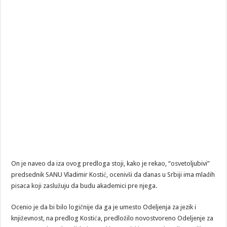
On je naveo da iza ovog predloga stoji, kako je rekao, “osvetoljubivi”
predsednik SANU Vladimir Kostić, ocenivši da danas u Srbiji ima mlađih
pisaca koji zaslužuju da budu akademici pre njega.
Ocenio je da bi bilo logičnije da ga je umesto Odeljenja za jezik i
književnost, na predlog Kostića, predložilo novostvoreno Odeljenje za