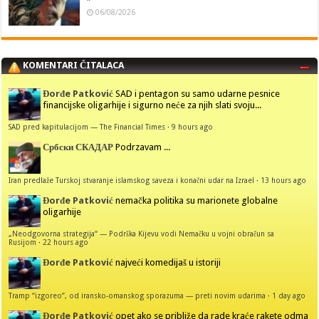
06/08/2026
KOMENTARI ČITALACA
Đorđe Patković
SAD i pentagon su samo udarne pesnice
financijske oligarhije i sigurno neće za njih slati svoju...
SAD pred kapitulacijom — The Financial Times
·
9 hours ago
Србски СКАДАР
Podrzavam ...
Iran predlaže Turskoj stvaranje islamskog saveza i konačni udar na Izrael
·
13 hours ago
Đorđe Patković
nemačka politika su marionete globalne
oligarhije
„Neodgovorna strategija“ — Podrška Kijevu vodi Nemačku u vojni obračun sa
Rusijom
·
22 hours ago
Đorđe Patković
najveći komedijaš u istoriji
Tramp “izgoreo”, od iransko-omanskog sporazuma — preti novim udarima
·
1 day ago
Đorđe Patković
opet ako se približe da rade kraće rakete odma