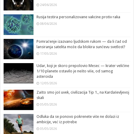
24/06/2026
Rusija testira personalizovane vakcine protiv raka
08/06/2026
Pomračenje izazvano ljudskom rukom — da li čađ od
lansiranja satelita može da blokira sunčevu svetlost?
17/05/2026
Udar, koji je skoro prepolovio Mesec — krater veličine
1/10 planete ostavilo je nešto više, od samog
asteroida
12/05/2026
Zašto smo još uvek, civilizacija Tip 1., na Kardaševljevoj
skali
05/05/2026
Odluka da se ponovo pokrenete više ne dolazi iz
ambicije, već iz potrebe
05/05/2026