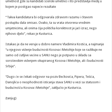
umetnost gde su kandidati scenski umetnici i što predstavlja medij u
kojem je postigao najveće rezultate
“Takva kandidatura bi odgovarala zdravom razumu i čitavom
postupku dala smisao. Ovako, ta su vrata otvorena vrednim
umjetnicima, ali onima čija politička korektnost je jači izraz, nego
njihovo djelo”, rekao je Kusturica.
Istakao je da ne veruje u dobre namere Vladimira Kostića, a najmanje
“u njegovo viđenje budućnosti Kosova i Metohije koje se razlikuje ne
samo od ćutljive većine u SANU nego je potpuno u skladu sa
soroševskim viđenjem okupiranog Kosova i Metohije, ali i budućnosti
Srbije”.
“Dugo će se čekati odgovor na poziv Bećkovića, Pipera, Tešića,
Danojlića o neophodnosti isticanja stava SANU u vezi sa statusom i
budućnošću Kosova i Metohije”, zaključio je Kusturica.
(tanjug)