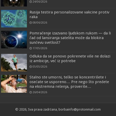
24/06/2026
Rusija testira personalizovane vakcine protiv
raka
08/06/2026
Pomračenje izazvano ljudskom rukom — da li
čađ od lansiranja satelita može da blokira
sunčevu svetlost?
17/05/2026
Odluka da se ponovo pokrenete više ne dolazi
iz ambicije, već iz potrebe
05/05/2026
Stalno ste umorni, teško se koncentrišete i
osećate se usporeno… Pre nego što pređete
na ekstremna rešenja, proverite…
26/04/2026
© 2026, Sva prava zadržana, borbainfo@protonmail.com