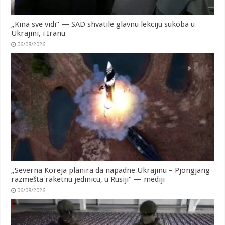
„Kina sve vidi“ — SAD shvatile glavnu lekciju sukoba u
Ukrajini, i Iranu
06/08/2026
„Severna Koreja planira da napadne Ukrajinu – Pjongjang
razmešta raketnu jedinicu, u Rusiji“ — mediji
06/08/2026