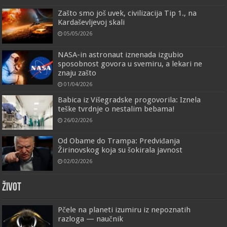
Zašto smo još uvek, civilizacija Tip 1., na
Kardaševljevoj skali
05/05/2026
NASA-in astronaut iznenada izgubio
sposobnost govora u svemiru, a lekari ne
znaju zašto
01/04/2026
Babica iz Višegradske progovorila: Iznela
teške tvrdnje o nestalim bebama!
26/02/2026
Od Obame do Trampa: Predviđanja
Žirinovskog koja su šokirala javnost
02/02/2026
ŽIVOT
Pčele na planeti izumiru iz nepoznatih
razloga — naučnik