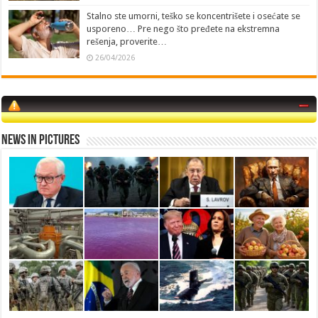
Stalno ste umorni, teško se koncentrišete i osećate se
usporeno… Pre nego što pređete na ekstremna
rešenja, proverite…
26/04/2026
News in Pictures