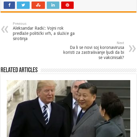
Previous
Aleksandar Radić: Vojni rok
predlaže politički vrh, a služiće ga
sirotinja
Next
Da li se novi soj koronavirusa
koristi za zastrašivanje ljudi da bi
se vakcinisali?
Related Articles