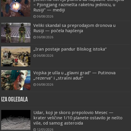
– Pjongjang razmešta raketnu jedinicu, u
Rusiji“ — mediji
06/08/2026
Veliki skandal sa preprodajom dronova u
Rusiji — počela hapšenja
06/08/2026
„Iran postaje pandur Bliskog istoka“
06/08/2026
Vojska je ušla u „glavni grad“ — Putinova
„rezerva“ i „strašni adut“
06/08/2026
IZA OGLEDALA
Udar, koji je skoro prepolovio Mesec —
krater veličine 1/10 planete ostavilo je nešto
više, od samog asteroida
12/05/2026