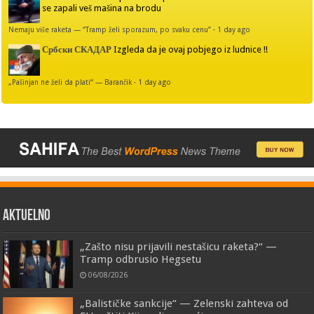
se zapali veš mašina na brodu
Nemaju više raketa — “Tramp želi sporazum, po svaku cenu”
·
1 day ago
Србски СКАДАР
Izgleda da je ovaj pobjego iz ludnice !!
„Pašinjan ne želi da plati“ — Barančik
·
1 day ago
AKTUELNO
„Zašto nisu prijavili nestašicu raketa?“ —
Tramp odbrusio Hegsetu
06/08/2026
„Balističke sankcije“ — Zelenski zahteva od