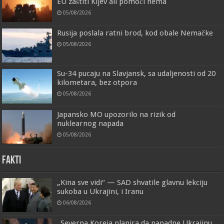
EU zaštiti Kijev ali pomoći nema
05/08/2026
Rusija poslala ratni brod, kod obale Nemačke
05/08/2026
Su-34 pucaju na Slavjansk, sa udaljenosti od 20
kilometara, bez otpora
05/08/2026
Japansko MO upozorilo na rizik od
nuklearnog napada
05/08/2026
FAKTI
„Kina sve vidi“ — SAD shvatile glavnu lekciju
sukoba u Ukrajini, i Iranu
06/08/2026
„Severna Koreja planira da napadne Ukrajinu