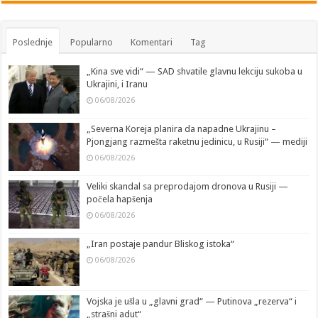
Poslednje
Popularno
Komentari
Tag
„Kina sve vidi“ — SAD shvatile glavnu lekciju sukoba u
Ukrajini, i Iranu
06/08/2026
„Severna Koreja planira da napadne Ukrajinu –
Pjongjang razmešta raketnu jedinicu, u Rusiji“ — mediji
06/08/2026
Veliki skandal sa preprodajom dronova u Rusiji —
počela hapšenja
06/08/2026
„Iran postaje pandur Bliskog istoka“
06/08/2026
Vojska je ušla u „glavni grad“ — Putinova „rezerva“ i
„strašni adut“