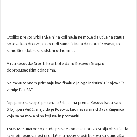
Utoliko pre što Srbija više ni na koji način ne može da utiče na status
Kosova kao države, a ako radi samo iz inata da našteti Kosovu, to
samo šteti dobrosusedskim odnosima.
A i za kosovske Srbe bilo bi bolje da su Kosovo i Srbija u
dobrosusedskim odnosima.
Na međusobnom priznanju kao finalu dijaloga insistiraju i najvažnije
zemlje EU i SAD.
Nije jasno kakve još pretenzije Srbija ima prema Kosovu kada svi u
Srbiji, pa i Vučić, znaju da je Kosovo, kao nezavisna država, činjenica
koja se ne može ni na koji način promeniti.
I stav Međunarodnog Suda pravde kome se upravo Srbija obratila da
razmotri osnovanost proglašenja nezavisnosti Kosova sa stanovišta