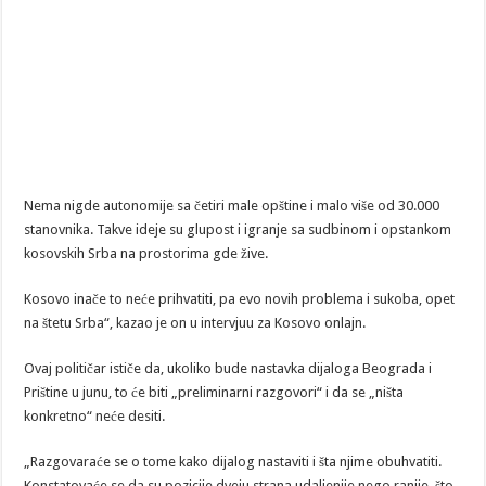
Nema nigde autonomije sa četiri male opštine i malo više od 30.000
stanovnika. Takve ideje su glupost i igranje sa sudbinom i opstankom
kosovskih Srba na prostorima gde žive.
Kosovo inače to neće prihvatiti, pa evo novih problema i sukoba, opet
na štetu Srba“, kazao je on u intervjuu za Kosovo onlajn.
Ovaj političar ističe da, ukoliko bude nastavka dijaloga Beograda i
Prištine u junu, to će biti „preliminarni razgovori“ i da se „ništa
konkretno“ neće desiti.
„Razgovaraće se o tome kako dijalog nastaviti i šta njime obuhvatiti.
Konstatovaće se da su pozicije dveju strana udaljenije nego ranije, što