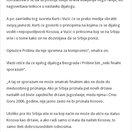
nagoveštava teškoće u nastavku dijalogu.
A po završetku tog susreta Kurti i Vučić će se preko medija obratiti
svojoj javnosti. Kurti će govoriti o principima na kojima će se dijalog
voditi i nepopustljivosti Kosova, a Vučić o pritiscima koji se na Srbiju
vrše i o tome kako on ne dozvoljava da se Srbija ponizi.
Optužiće Prištinu da nije spremna za kompromis“, smatra on.
Vlasti ističe da će epilog dijaloga Beograda i Prištine biti „neki finalni
sporazum“.
„A taj se sporazum ne može smatrati finalnim ako ne dođe do
međusobnog priznanja. Ako je Srbija priznala pet novih država
nastalih od bivše zajedničke države Jugoslavije, među njima i Crnu
Goru 2006. godine, nije jasno zasto ne bi priznala Kosovo.
Utoliko pre što Srbija više ni na koji način ne može da utiče na status
Kosova kao države, a ako radi samo iz inata da našteti Kosovu, to
samo šteti dobrosusedskim odnosima.