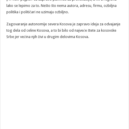
lako se lepimo za to. Nešto što nema autora, adresu, firmu, ozbiljna
politika i političari ne uzimaju ozbiljno.
Zagovaranje autonomije severa Kosova je zapravo ideja za odvajanje
tog dela od celine Kosova, a to bi bilo od najveće štete za kosovske
Srbe jer većina njih živi u drugim delovima Kosova.