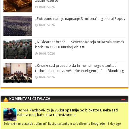
zlatne rezerve
10/08/2026
„Potrebno nam je najmanje 3 miliona“ – general Popov
10/08/2026
„Nuklearna“ braća — Severna Koreja prikazala snimak
borbi sa OSU u Kurskoj oblasti
10/08/2026
„Kineski sud presudio da firme ne mogu otpuštati
radnike na osnovu veštačke inteligencije“ — Blumberg
10/08/2026
KOMENTARI ČITALACA
Đorđe Patković
to je vučku opasnije od blokatora, neka sad
nabavi onaj kačket sa retrovizorima
Zelenski namerava da „ošamari“ Rusiju sastankom sa Vučićem u Beogradu
·
1 day ago