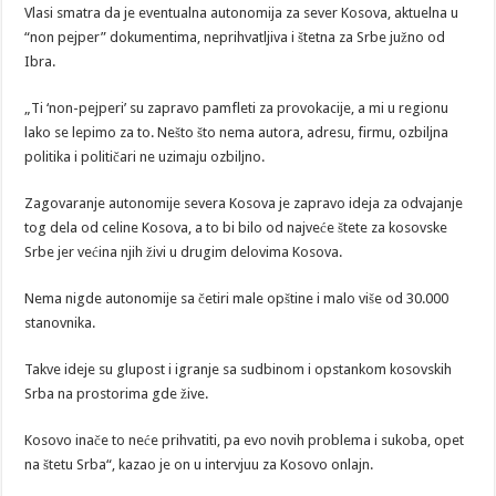
Vlasi smatra da je eventualna autonomija za sever Kosova, aktuelna u
“non pejper” dokumentima, neprihvatljiva i štetna za Srbe južno od
Ibra.
„Ti ‘non-pejperi’ su zapravo pamfleti za provokacije, a mi u regionu
lako se lepimo za to. Nešto što nema autora, adresu, firmu, ozbiljna
politika i političari ne uzimaju ozbiljno.
Zagovaranje autonomije severa Kosova je zapravo ideja za odvajanje
tog dela od celine Kosova, a to bi bilo od najveće štete za kosovske
Srbe jer većina njih živi u drugim delovima Kosova.
Nema nigde autonomije sa četiri male opštine i malo više od 30.000
stanovnika.
Takve ideje su glupost i igranje sa sudbinom i opstankom kosovskih
Srba na prostorima gde žive.
Kosovo inače to neće prihvatiti, pa evo novih problema i sukoba, opet
na štetu Srba“, kazao je on u intervjuu za Kosovo onlajn.