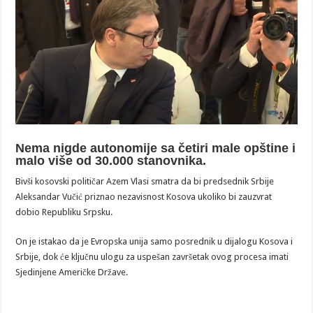
Nema nigde autonomije sa četiri male opštine i
malo više od 30.000 stanovnika.
Bivši kosovski političar Azem Vlasi smatra da bi predsednik Srbije
Aleksandar Vučić priznao nezavisnost Kosova ukoliko bi zauzvrat
dobio Republiku Srpsku.
On je istakao da je Evropska unija samo posrednik u dijalogu Kosova i
Srbije, dok će ključnu ulogu za uspešan završetak ovog procesa imati
Sjedinjene Američke Države.