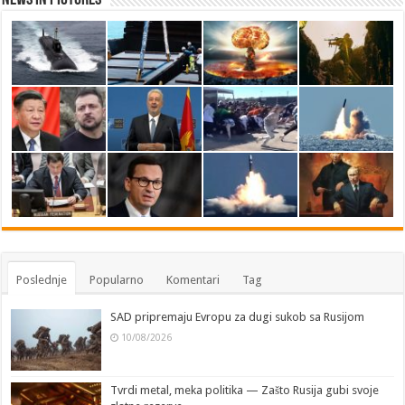
News in Pictures
Poslednje
Popularno
Komentari
Tag
SAD pripremaju Evropu za dugi sukob sa Rusijom
10/08/2026
Tvrdi metal, meka politika — Zašto Rusija gubi svoje