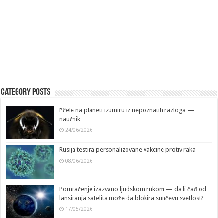
Category Posts
Pčele na planeti izumiru iz nepoznatih razloga —
naučnik
24/06/2026
Rusija testira personalizovane vakcine protiv raka
08/06/2026
Pomračenje izazvano ljudskom rukom — da li čađ od
lansiranja satelita može da blokira sunčevu svetlost?
17/05/2026