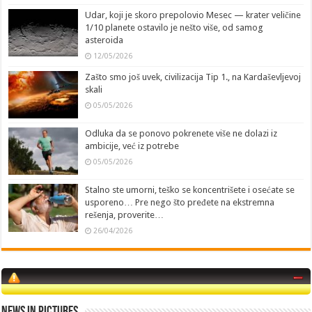
Udar, koji je skoro prepolovio Mesec — krater veličine
1/10 planete ostavilo je nešto više, od samog
asteroida
12/05/2026
Zašto smo još uvek, civilizacija Tip 1., na Kardaševljevoj
skali
05/05/2026
Odluka da se ponovo pokrenete više ne dolazi iz
ambicije, već iz potrebe
05/05/2026
Stalno ste umorni, teško se koncentrišete i osećate se
usporeno… Pre nego što pređete na ekstremna
rešenja, proverite…
26/04/2026