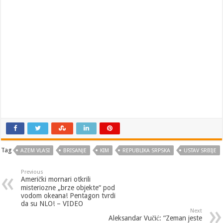
Tag
AZEM VLASI
BRISANJE
KIM
REPUBLIKA SRPSKA
USTAV SRBIJE
Previous
Američki mornari otkrili
misteriozne „brze objekte“ pod
vodom okeana! Pentagon tvrdi
da su NLO! – VIDEO
Next
Aleksandar Vučić: “Zeman jeste