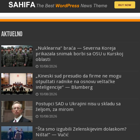
AKTUELNO
„Nuklearna“ braća — Severna Koreja
prikazala snimak borbi sa OSU u Kurskoj
oblasti
10/08/2026
„Kineski sud presudio da firme ne mogu
otpuštati radnike na osnovu veštačke
inteligencije“ — Blumberg
10/08/2026
Postupci SAD u Ukrajini nisu u skladu sa
željom, za mirom
10/08/2026
“Šta smo izgubili Zelenskijevim dolaskom?
Ništa!” — Vučić