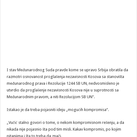
I stav Međunarodnog Suda pravde kome se upravo Srbija obratila da
razmotri osnovanost proglašenja nezavisnosti Kosova sa stanovišta
međunarodnog prava i Rezolucije 1244 SB UN, nedvosmisleno je
utvrdio da proglašenje nezavisnosti Kosova nije u suprotnosti sa
Međunarodnim pravom, a niti Rezolucijom SB UN“.
Istakao je da treba pojasniti ideju „mogućih kompromisa“.
„Vučić stalno govori o tome, o nekom kompromisnom rešenju, a da
nikada nije pojasnio šta pod tim misli. Kakav kompromis, po kojim
pitanjima i šta to treba da znači.