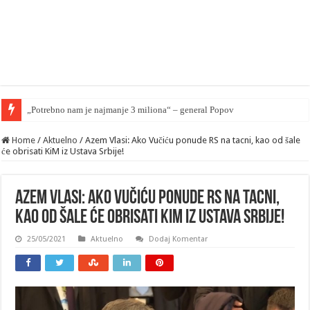
„Nuklearna“ brać
Home
/
Aktuelno
/
Azem Vlasi: Ako Vučiću ponude RS na tacni, kao od šale
će obrisati KiM iz Ustava Srbije!
Azem Vlasi: Ako Vučiću ponude RS na tacni,
kao od šale će obrisati KiM iz Ustava Srbije!
25/05/2021
Aktuelno
Dodaj Komentar