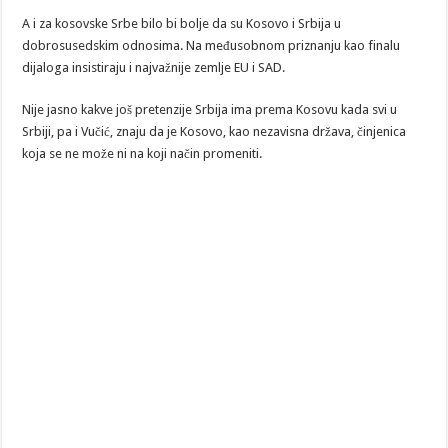
A i za kosovske Srbe bilo bi bolje da su Kosovo i Srbija u
dobrosusedskim odnosima. Na međusobnom priznanju kao finalu
dijaloga insistiraju i najvažnije zemlje EU i SAD.
Nije jasno kakve još pretenzije Srbija ima prema Kosovu kada svi u
Srbiji, pa i Vučić, znaju da je Kosovo, kao nezavisna država, činjenica
koja se ne može ni na koji način promeniti.