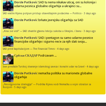
Đorđe Patković
SAD tu nema nikakav uticaj, oni su kolonija i
udarna pesnica globalne oligarhije a ukrajinci su...
SAD vratile Kijevu potpun pristup obaveštajnim podacima — Politico
·
3 days ago
Đorđe Patković
brkate jevrejsku oligarhiju sa SAD
„Kina sve vidi“ — SAD shvatile glavnu lekciju sukoba u Ukrajini, i Iranu
·
3 days ago
Đorđe Patković
SAD i pentagon su samo udarne pesnice
financijske oligarhije i sigurno neće za njih slati svoju...
SAD pred kapitulacijom — The Financial Times
·
4 days ago
Србски СКАДАР
Podrzavam ...
Iran predlaže Turskoj stvaranje islamskog saveza i konačni udar na Izrael
·
4 days ago
Đorđe Patković
nemačka politika su marionete globalne
oligarhije
„Neodgovorna strategija“ — Podrška Kijevu vodi Nemačku u vojni obračun sa
Rusijom
·
5 days ago