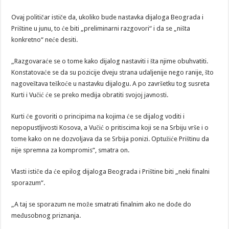
Ovaj političar ističe da, ukoliko bude nastavka dijaloga Beograda i
Prištine u junu, to će biti „preliminarni razgovori“ i da se „ništa
konkretno“ neće desiti.
„Razgovaraće se o tome kako dijalog nastaviti i šta njime obuhvatiti.
Konstatovaće se da su pozicije dveju strana udaljenije nego ranije, što
nagoveštava teškoće u nastavku dijalogu. A po završetku tog susreta
Kurti i Vučić će se preko medija obratiti svojoj javnosti.
Kurti će govoriti o principima na kojima će se dijalog voditi i
nepopustljivosti Kosova, a Vučić o pritiscima koji se na Srbiju vrše i o
tome kako on ne dozvoljava da se Srbija ponizi. Optužiće Prištinu da
nije spremna za kompromis“, smatra on.
Vlasti ističe da će epilog dijaloga Beograda i Prištine biti „neki finalni
sporazum“.
„A taj se sporazum ne može smatrati finalnim ako ne dođe do
međusobnog priznanja.