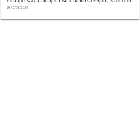
Postupci SAD u Ukrajini nisu u skladu sa željom, za mirom
10/08/2026