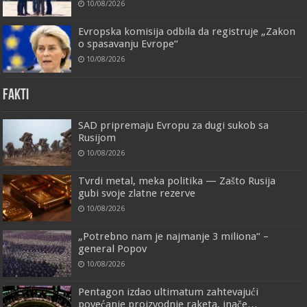
10/08/2026
Evropska komisija odbila da registruje „Zakon
o spasavanju Evrope“
10/08/2026
FAKTI
SAD pripremaju Evropu za dugi sukob sa
Rusijom
10/08/2026
Tvrdi metal, meka politika — Zašto Rusija
gubi svoje zlatne rezerve
10/08/2026
„Potrebno nam je najmanje 3 miliona“ –
general Popov
10/08/2026
Pentagon izdao ultimatum zahtevajući
povećanje proizvodnje raketa, inače…