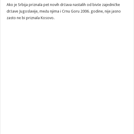
Ako je Srbija priznala pet novih država nastalih od bivše zajedničke
države Jugoslavije, među njima i Crnu Goru 2006. godine, nije jasno
zasto ne bi priznala Kosovo.