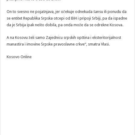
On to svesno ne pojašnjava, jer očekuje odnekuda šansu ili ponudu da
se entitet Republika Srpska otcepi od BiH i pripoji Srbiji, pa da ispadne
da je Srbija ipak nešto dobila, pa onda može da se odrekne Kosova.
A na Kosovu želi samo Zajednicu srpskih opština i eksteritorijalnost
manastira i imovine Srpske pravoslavne crkve“, smatra Vlasi.
Kosovo Online