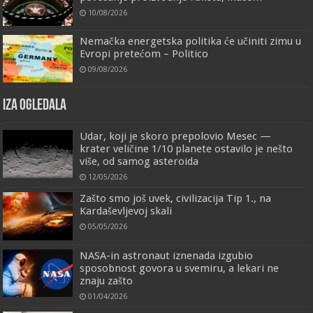
10/08/2026
Nemačka energetska politika će učiniti zimu u
Evropi pretećom – Politico
09/08/2026
IZA OGLEDALA
Udar, koji je skoro prepolovio Mesec —
krater veličine 1/10 planete ostavilo je nešto
više, od samog asteroida
12/05/2026
Zašto smo još uvek, civilizacija Tip 1., na
Kardaševljevoj skali
05/05/2026
NASA-in astronaut iznenada izgubio
sposobnost govora u svemiru, a lekari ne
znaju zašto
01/04/2026