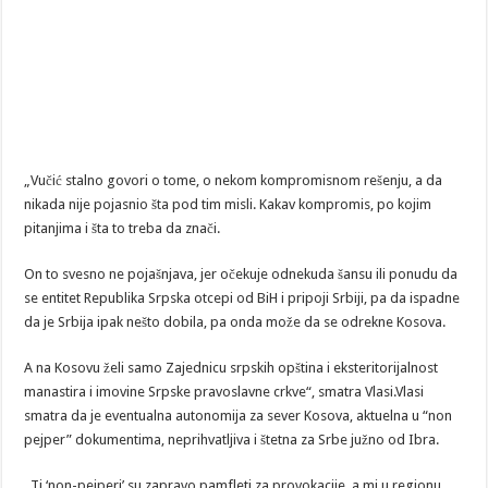
„Vučić stalno govori o tome, o nekom kompromisnom rešenju, a da
nikada nije pojasnio šta pod tim misli. Kakav kompromis, po kojim
pitanjima i šta to treba da znači.
On to svesno ne pojašnjava, jer očekuje odnekuda šansu ili ponudu da
se entitet Republika Srpska otcepi od BiH i pripoji Srbiji, pa da ispadne
da je Srbija ipak nešto dobila, pa onda može da se odrekne Kosova.
A na Kosovu želi samo Zajednicu srpskih opština i eksteritorijalnost
manastira i imovine Srpske pravoslavne crkve“, smatra Vlasi.Vlasi
smatra da je eventualna autonomija za sever Kosova, aktuelna u “non
pejper” dokumentima, neprihvatljiva i štetna za Srbe južno od Ibra.
„Ti ‘non-pejperi’ su zapravo pamfleti za provokacije, a mi u regionu