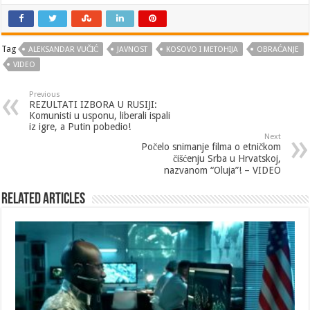
Tag
ALEKSANDAR VUČIĆ
JAVNOST
KOSOVO I METOHIJA
OBRAĆANJE
VIDEO
Previous
REZULTATI IZBORA U RUSIJI:
Komunisti u usponu, liberali ispali
iz igre, a Putin pobedio!
Next
Počelo snimanje filma o etničkom
čišćenju Srba u Hrvatskoj,
nazvanom “Oluja”! – VIDEO
Related Articles