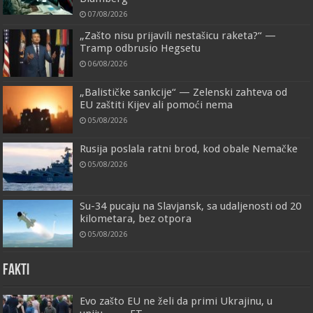
07/08/2026
„Zašto nisu prijavili nestašicu raketa?“ —
Tramp odbrusio Hegsetu
06/08/2026
„Balističke sankcije“ — Zelenski zahteva od
EU zaštiti Kijev ali pomoći nema
05/08/2026
Rusija poslala ratni brod, kod obale Nemačke
05/08/2026
Su-34 pucaju na Slavjansk, sa udaljenosti od 20
kilometara, bez otpora
05/08/2026
FAKTI
Evo zašto EU ne želi da primi Ukrajinu, u