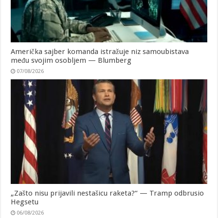
Američka sajber komanda istražuje niz samoubistava
među svojim osobljem — Blumberg
07/08/2026
„Zašto nisu prijavili nestašicu raketa?“ — Tramp odbrusio
Hegsetu
06/08/2026