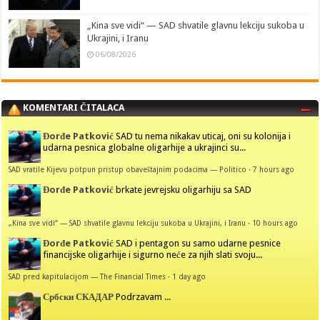
„Kina sve vidi“ — SAD shvatile glavnu lekciju sukoba u
Ukrajini, i Iranu
06/08/2026
KOMENTARI ČITALACA
Đorđe Patković
SAD tu nema nikakav uticaj, oni su kolonija i
udarna pesnica globalne oligarhije a ukrajinci su...
SAD vratile Kijevu potpun pristup obaveštajnim podacima — Politico
·
7 hours ago
Đorđe Patković
brkate jevrejsku oligarhiju sa SAD
„Kina sve vidi“ — SAD shvatile glavnu lekciju sukoba u Ukrajini, i Iranu
·
10 hours ago
Đorđe Patković
SAD i pentagon su samo udarne pesnice
financijske oligarhije i sigurno neće za njih slati svoju...
SAD pred kapitulacijom — The Financial Times
·
1 day ago
Србски СКАДАР
Podrzavam ...