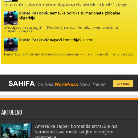
Iran predlaže Turskoj stvaranje islamskog saveza i konačni udar na Izrael
·
1 day ago
Đorđe Patković
nemačka politika su marionete globalne
oligarhije
„Neodgovorna strategija“ — Podrška Kijevu vodi Nemačku u vojni obračun sa
Rusijom
·
2 days ago
Đorđe Patković
najveći komedijaš u istoriji
Tramp “izgoreo”, od iransko-omanskog sporazuma — preti novim udarima
·
2 days ago
AKTUELNO
Američka sajber komanda istražuje niz
samoubistava među svojim osobljem —
Blumberg