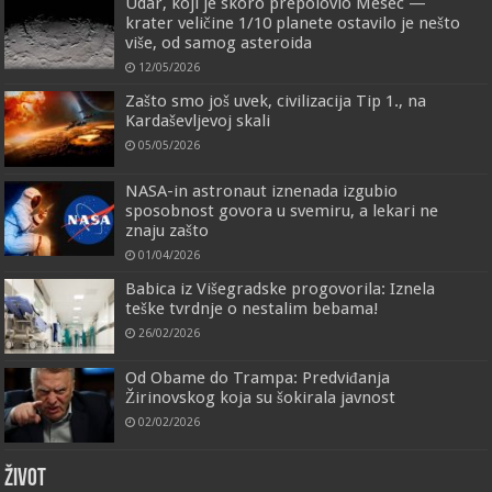
Udar, koji je skoro prepolovio Mesec —
krater veličine 1/10 planete ostavilo je nešto
više, od samog asteroida
12/05/2026
Zašto smo još uvek, civilizacija Tip 1., na
Kardaševljevoj skali
05/05/2026
NASA-in astronaut iznenada izgubio
sposobnost govora u svemiru, a lekari ne
znaju zašto
01/04/2026
Babica iz Višegradske progovorila: Iznela
teške tvrdnje o nestalim bebama!
26/02/2026
Od Obame do Trampa: Predviđanja
Žirinovskog koja su šokirala javnost
02/02/2026
ŽIVOT