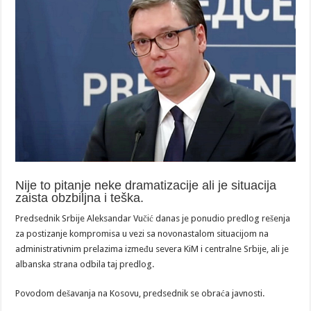
Nije to pitanje neke dramatizacije ali je situacija
zaista obzbiljna i teška.
Predsednik Srbije Aleksandar Vučić danas je ponudio predlog rešenja
za postizanje kompromisa u vezi sa novonastalom situacijom na
administrativnim prelazima između severa KiM i centralne Srbije, ali je
albanska strana odbila taj predlog.
Povodom dešavanja na Kosovu, predsednik se obraća javnosti.