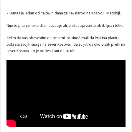
– Danas je jedan od najtežih dana za naš narod na Kosovu i Metohiji.
Nije to pitanje neke dramatizacije ali je situacija zaista obzbiljna i teška.
Želim da vas obavestim da smo mi još sinoć znali da Priština planira
pokrete svojih snaga na sever Kosova, i da su jutros oko 6 sati prešli na
sever Kosova i to je po šesti put da su ušli.