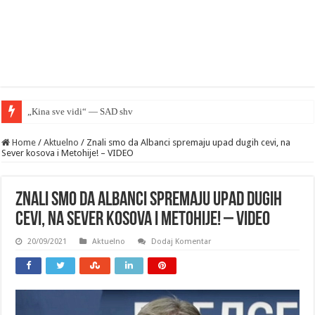
„Kina sve vidi“ — SAD shvatile glavnu lekciju sukob
Home
/
Aktuelno
/
Znali smo da Albanci spremaju upad dugih cevi, na
Sever kosova i Metohije! – VIDEO
Znali smo da Albanci spremaju upad dugih
cevi, na Sever kosova i Metohije! – VIDEO
20/09/2021
Aktuelno
Dodaj Komentar