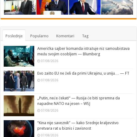
Poslednje
Popularno
Komentari
Tag
Američka sajber komanda istražuje niz samoubistava
među svojim osobljem — Blumberg
07/08/2026
Evo zašto EU ne želi da primi Ukrajinu, u uniju… — FT
07/08/2026
„Putin, neće čekati“ — Rusija će biti spremna da
napadne NATO na jesen – WSJ
07/08/2026
“Kina nije saveznik” — kako Srednje kraljevstvo
pretvara rat u biznis i zavisnost
07/08/2026