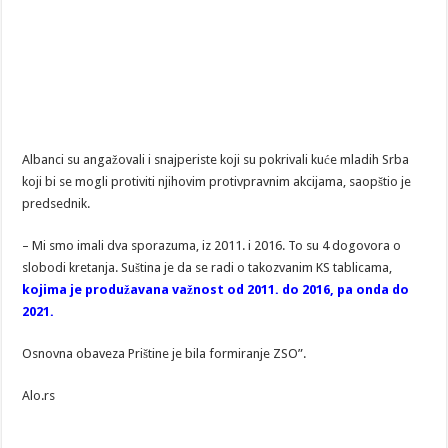
Albanci su angažovali i snajperiste koji su pokrivali kuće mladih Srba
koji bi se mogli protiviti njihovim protivpravnim akcijama, saopštio je
predsednik.
– Mi smo imali dva sporazuma, iz 2011. i 2016. To su 4 dogovora o
slobodi kretanja. Suština je da se radi o takozvanim KS tablicama,
kojima je produžavana važnost od 2011. do 2016, pa onda do
2021.
Osnovna obaveza Prištine je bila formiranje ZSO”.
Alo.rs