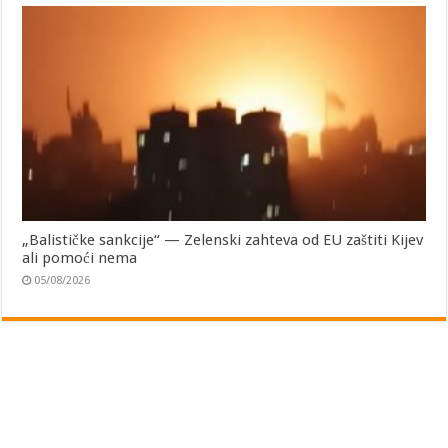
„Balističke sankcije“ — Zelenski zahteva od EU zaštiti Kijev
ali pomoći nema
05/08/2026