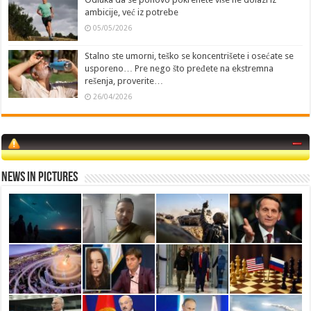
ambicije, već iz potrebe
05/05/2026
Stalno ste umorni, teško se koncentrišete i osećate se
usporeno… Pre nego što pređete na ekstremna
rešenja, proverite…
26/04/2026
News in Pictures