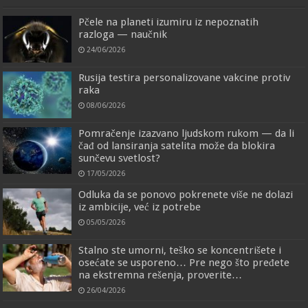
Pčele na planeti izumiru iz nepoznatih
razloga — naučnik
24/06/2026
Rusija testira personalizovane vakcine protiv
raka
08/06/2026
Pomračenje izazvano ljudskom rukom — da li
čađ od lansiranja satelita može da blokira
sunčevu svetlost?
17/05/2026
Odluka da se ponovo pokrenete više ne dolazi
iz ambicije, već iz potrebe
05/05/2026
Stalno ste umorni, teško se koncentrišete i
osećate se usporeno… Pre nego što pređete
na ekstremna rešenja, proverite…
26/04/2026