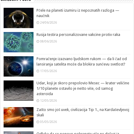
Pčele na planeti izumiru iz nepoznatih razloga —
naučnik
24/06/2026
Rusija testira personalizovane vakcine protiv raka
08/06/2026
Pomračenje izazvano ljudskom rukom — da li čađ od
lansiranja satelita može da blokira sunčevu svetlost?
17/05/2026
Udar, koji je skoro prepolovio Mesec — krater veličine
1/10 planete ostavilo je nešto više, od samog
asteroida
12/05/2026
Zašto smo još uvek, civilizacija Tip 1., na Kardaševljevoj
skali
05/05/2026
Odluka da se ponovo pokrenete više ne dolazi iz