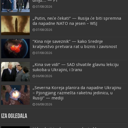
uniju… — FT
07/08/2026
„Putin, neće čekati“ — Rusija će biti spremna
da napadne NATO na jesen – WSJ
07/08/2026
“Kina nije saveznik” — kako Srednje
kraljevstvo pretvara rat u biznis i zavisnost
07/08/2026
„Kina sve vidi“ — SAD shvatile glavnu lekciju
sukoba u Ukrajini, i Iranu
06/08/2026
„Severna Koreja planira da napadne Ukrajinu
– Pjongjang razmešta raketnu jedinicu, u
Rusiji“ — mediji
06/08/2026
IZA OGLEDALA