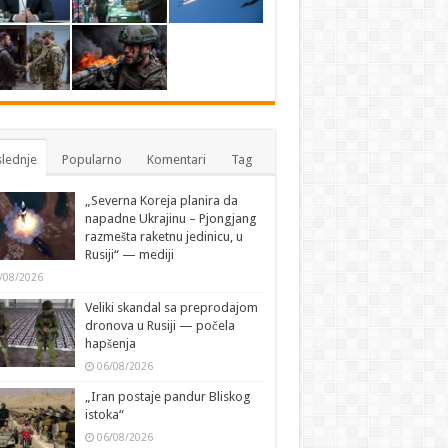
lednje
Popularno
Komentari
Tag
„Severna Koreja planira da
napadne Ukrajinu – Pjongjang
razmešta raketnu jedinicu, u
Rusiji“ — mediji
/08/2026
Veliki skandal sa preprodajom
dronova u Rusiji — počela
hapšenja
06/08/2026
„Iran postaje pandur Bliskog
istoka“
06/08/2026