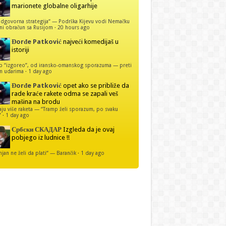
marionete globalne oligarhije
dgovorna strategija“ — Podrška Kijevu vodi Nemačku
ni obračun sa Rusijom
·
20 hours ago
Đorđe Patković
najveći komedijaš u
istoriji
p “izgoreo”, od iransko-omanskog sporazuma — preti
m udarima
·
1 day ago
Đorđe Patković
opet ako se približe da
rade kraće rakete odma se zapali veš
mašina na brodu
u više raketa — “Tramp želi sporazum, po svaku
”
·
1 day ago
Србски СКАДАР
Izgleda da je ovaj
pobjego iz ludnice !!
njan ne želi da plati“ — Barančik
·
1 day ago