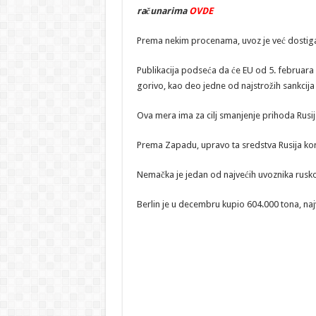
računarima
OVDE
Prema nekim procenama, uvoz je već dostiga
Publikacija podseća da će EU od 5. februara z
gorivo, kao deo jedne od najstrožih sankcija
Ova mera ima za cilj smanjenje prihoda Rusije
Prema Zapadu, upravo ta sredstva Rusija koris
Nemačka je jedan od najvećih uvoznika rusko
Berlin je u decembru kupio 604.000 tona, naj