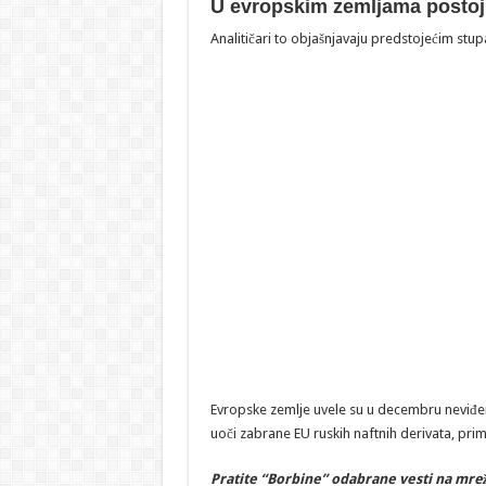
U evropskim zemljama postoji 
Analitičari to objašnjavaju predstojećim stu
Evropske zemlje uvele su u decembru neviđe
uoči zabrane EU ruskih naftnih derivata, prime
Pratite “Borbine” odabrane vesti na mrež