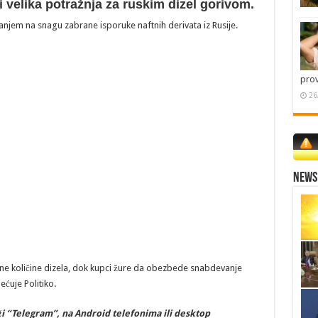
velika potražnja za ruskim dizel gorivom.
panjem na snagu zabrane isporuke naftnih derivata iz Rusije.
pro
26
News 
ne količine dizela, dok kupci žure da obezbede snabdevanje
ćuje Politiko.
i “Telegram”, na Android telefonima ili desktop