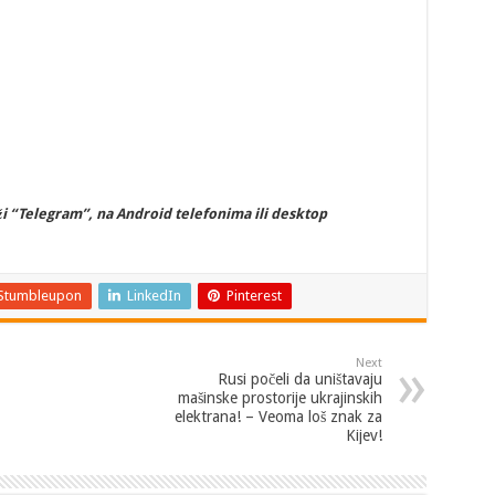
i “Telegram”, na Android telefonima ili desktop
Stumbleupon
LinkedIn
Pinterest
Next
Rusi počeli da uništavaju
mašinske prostorije ukrajinskih
elektrana! – Veoma loš znak za
Kijev!