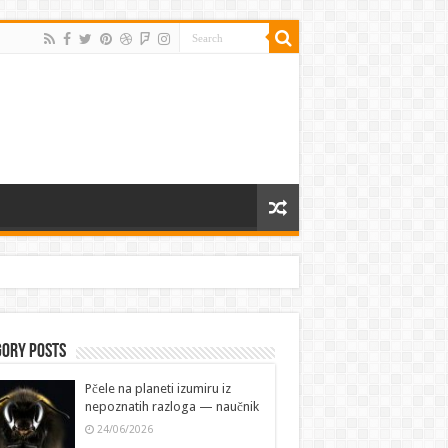
gory Posts
Pčele na planeti izumiru iz
nepoznatih razloga — naučnik
24/06/2026