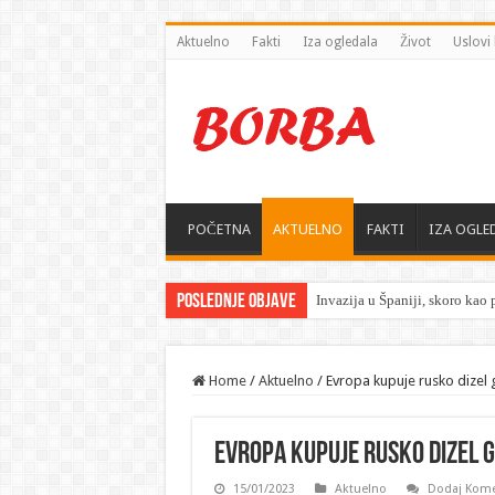
Aktuelno
Fakti
Iza ogledala
Život
Uslovi 
POČETNA
AKTUELNO
FAKTI
IZA OGLE
Poslednje objave
„
Home
/
Aktuelno
/
Evropa kupuje rusko dizel
Evropa kupuje rusko dizel 
15/01/2023
Aktuelno
Dodaj Kome