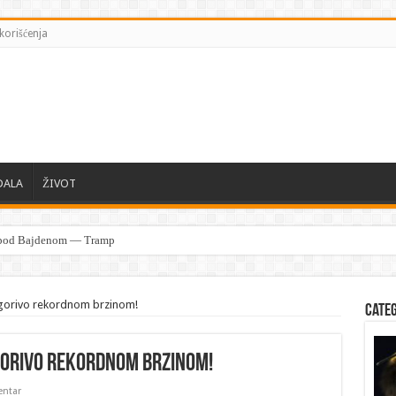
korišćenja
DALA
ŽIVOT
 gorivo rekordnom brzinom!
Cate
gorivo rekordnom brzinom!
ntar