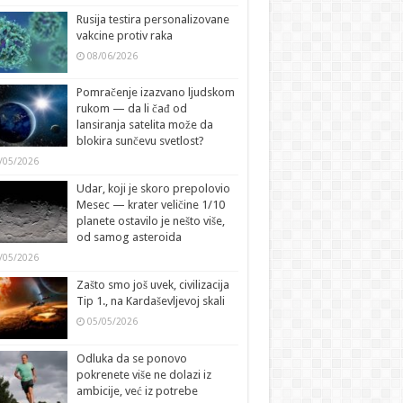
Rusija testira personalizovane
vakcine protiv raka
08/06/2026
Pomračenje izazvano ljudskom
rukom — da li čađ od
lansiranja satelita može da
blokira sunčevu svetlost?
/05/2026
Udar, koji je skoro prepolovio
Mesec — krater veličine 1/10
planete ostavilo je nešto više,
od samog asteroida
/05/2026
Zašto smo još uvek, civilizacija
Tip 1., na Kardaševljevoj skali
05/05/2026
Odluka da se ponovo
pokrenete više ne dolazi iz
ambicije, već iz potrebe