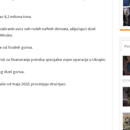
o 8,2 miliona tona.
abraniti uvoz svih ruskih naftnih derivata, uključujući dizel
 Moskvi.
Pos
 od fosilnih goriva.
ti za finansiranje potreba specijalne vojne operacije u Ukrajini.
g dizel goriva.
06
više od maja 2020, procenjuju stručnjaci.