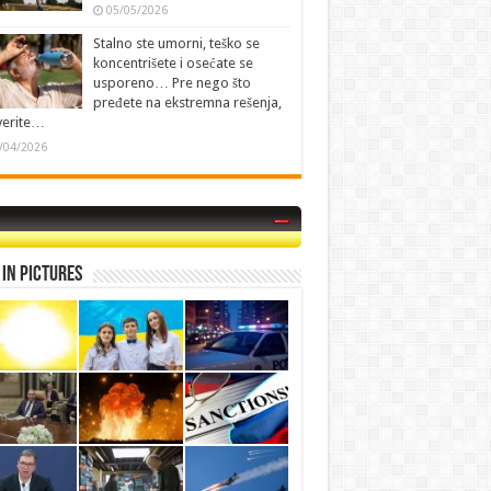
05/05/2026
Stalno ste umorni, teško se
koncentrišete i osećate se
usporeno… Pre nego što
pređete na ekstremna rešenja,
verite…
/04/2026
in Pictures