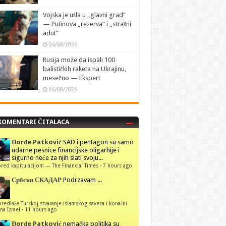
Vojska je ušla u „glavni grad“
— Putinova „rezerva“ i „strašni
adut“
06/08/2026
Rusija može da ispali 100
balističkih raketa na Ukrajinu,
mesečno — Ekspert
06/08/2026
KOMENTARI ČITALACA
Đorđe Patković
SAD i pentagon su samo
udarne pesnice financijske oligarhije i
sigurno neće za njih slati svoju...
red kapitulacijom — The Financial Times
·
7 hours ago
Србски СКАДАР
Podrzavam ...
predlaže Turskoj stvaranje islamskog saveza i konačni
na Izrael
·
11 hours ago
Đorđe Patković
nemačka politika su