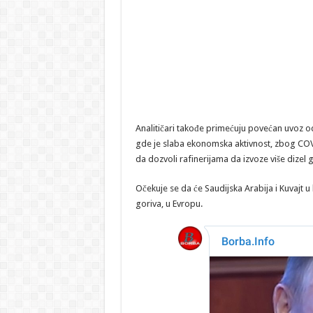
Analitičari takođe primećuju povećan uvoz od 
gde je slaba ekonomska aktivnost, zbog COV
da dozvoli rafinerijama da izvoze više dizel g
Očekuje se da će Saudijska Arabija i Kuvajt u 
goriva, u Evropu.