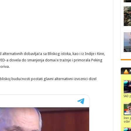
alternativnih dobavljača sa Bliskog istoka, kao i iz Indije i Kine,
ID-a dovela do smanjenja domaće tražnje i primorala Peking
oriva.
bliskoj budućnosti postati glavni alternativni izvoznici dizel
SAD p
Iran 
udar 