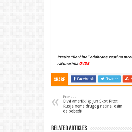
Pratite “Borbine” odabrane vesti na mrež
računarima
OVDE
Facebook
Twitter
Share
Previous
Bivši američki špijun Skot Riter:
Rusija nema drugog načina, osim
da pobedi!
Related Articles