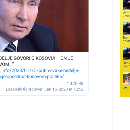
„Neo
u voj
Tram
novi
Nemaj
cenu
„Paši