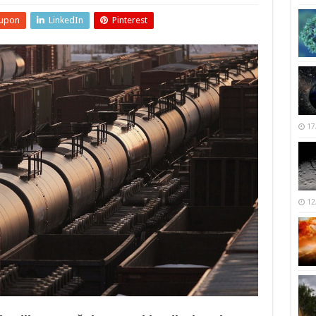
upon
LinkedIn
Pinterest
17
12