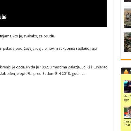
njama, što je, svakako, za osudu.
Srpske, a podržavaju ideju o novim sukobima i aplaudiraju
renici je optužen da je 1992. u mestima Zalazje, Lolići i Kunjerac
 oslobođen je optužbi pred Sudom BiH 2018. godine.
SAD p
ago
Iran 
udar 