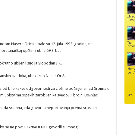
„Neo
u voj
Tram
dom Nasera Orića, upale su 12. jula 1992. godine, na
novi
i bratunačkoj opštini i ubile 69 Srba.
krutno ubijen i sudija Slobodan Ilić.
Nemaj
cenu
nskih svedoka, ubio lično Naser Orić.
a od bilo kakve odgovornosti za zločine počinjene nad Srbima u
m ubistvima srpskih zarobljenika svedočili brojni Bošnjaci.
„Paši
presuda sramna, i da govori o nepoštovanju prema srpskim
iko se ne poštuju žrtve u BiH, govorili su mnogi.