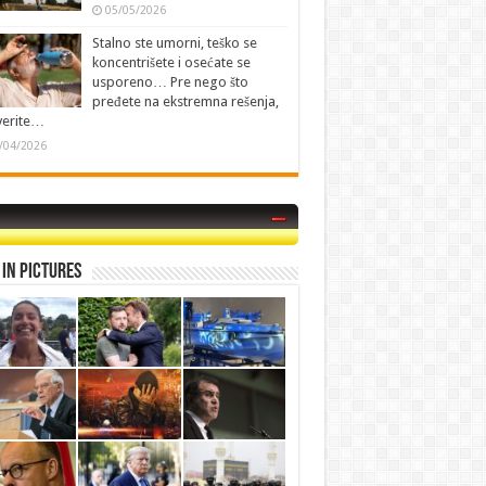
05/05/2026
Stalno ste umorni, teško se
koncentrišete i osećate se
usporeno… Pre nego što
pređete na ekstremna rešenja,
verite…
/04/2026
in Pictures