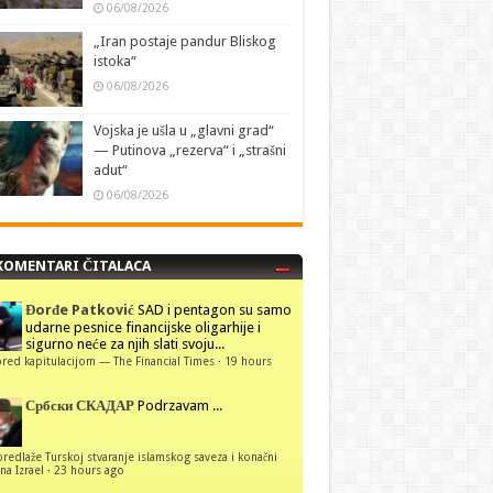
06/08/2026
„Iran postaje pandur Bliskog
istoka“
06/08/2026
Vojska je ušla u „glavni grad“
— Putinova „rezerva“ i „strašni
adut“
06/08/2026
KOMENTARI ČITALACA
Đorđe Patković
SAD i pentagon su samo
udarne pesnice financijske oligarhije i
sigurno neće za njih slati svoju...
red kapitulacijom — The Financial Times
·
19 hours
Србски СКАДАР
Podrzavam ...
predlaže Turskoj stvaranje islamskog saveza i konačni
na Izrael
·
23 hours ago