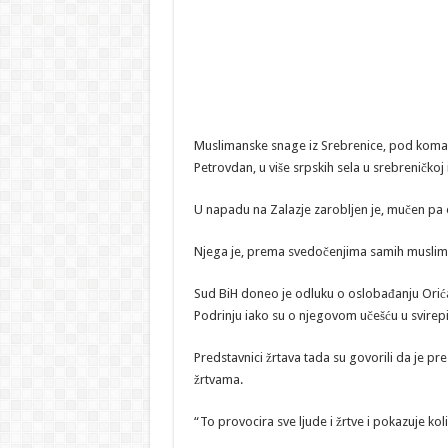
Muslimanske snage iz Srebrenice, pod koman
Petrovdan, u više srpskih sela u srebreničkoj 
U napadu na Zalazje zarobljen je, mučen pa o
Njega je, prema svedočenjima samih muslima
Sud BiH doneo je odluku o oslobađanju Orić
Podrinju iako su o njegovom učešću u svirepi
Predstavnici žrtava tada su govorili da je 
žrtvama.
“To provocira sve ljude i žrtve i pokazuje kol