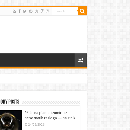
gory Posts
Pčele na planeti izumiru iz
nepoznatih razloga — naučnik
24/06/2026