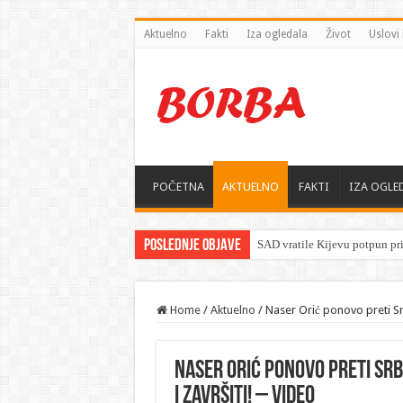
Aktuelno
Fakti
Iza ogledala
Život
Uslovi 
POČETNA
AKTUELNO
FAKTI
IZA OGLE
Poslednje objave
Invazija
Home
/
Aktuelno
/
Naser Orić ponovo preti Srb
Naser Orić ponovo preti Srbi
i završiti! – VIDEO