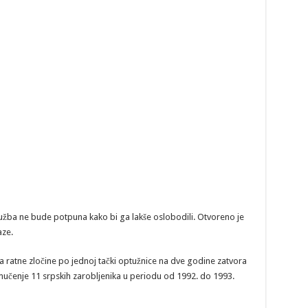
tužba ne bude potpuna kako bi ga lakše oslobodili. Otvoreno je
aze.
za ratne zločine po jednoj tački optužnice na dve godine zatvora
učenje 11 srpskih zarobljenika u periodu od 1992. do 1993.