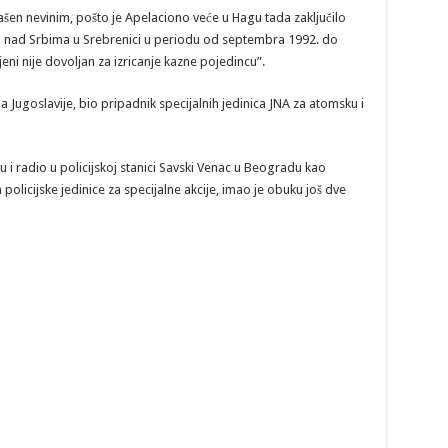
šen nevinim, pošto je Apelaciono veće u Hagu tada zaključilo
ni nad Srbima u Srebrenici u periodu od septembra 1992. do
eni nije dovoljan za izricanje kazne pojedincu”.
 Jugoslavije, bio pripadnik specijalnih jedinica JNA za atomsku i
i radio u policijskoj stanici Savski Venac u Beogradu kao
olicijske jedinice za specijalne akcije, imao je obuku još dve