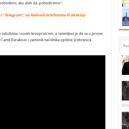
a pobedimo, ako alah da, pobedićemo“.
i “Telegram”, na Android telefonima ili desktop
 sukobima i novim krvoprolićem, a zanimljivo je da su u prvom
Ćamil Duraković i zamenik načelnika opštine Srebrenica
Pos
06