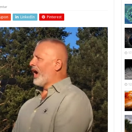
ntar
upon
LinkedIn
Pinterest
17
12