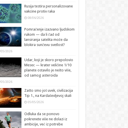
Rusija testira personalizovane
vakcine protiv raka
08/06/2026
Pomračenje izazvano ljudskom
rukom — da li čađ od
lansiranja satelita može da
blokira sunčevu svetlost?
/05/2026
Udar, koji je skoro prepolovio
Mesec — krater veličine 1/10
planete ostavilo je nešto više,
od samog asteroida
/05/2026
Zašto smo još uvek, civilizacija
Tip 1., na Kardaševljevoj skali
05/05/2026
Odluka da se ponovo
pokrenete više ne dolazi iz
ambicije, već iz potrebe