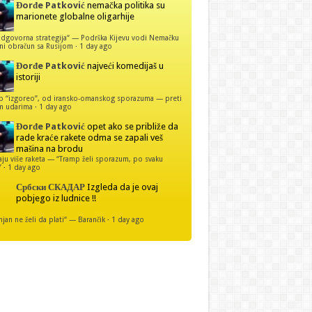
Đorđe Patković
nemačka politika su
marionete globalne oligarhije
dgovorna strategija“ — Podrška Kijevu vodi Nemačku
ni obračun sa Rusijom
·
1 day ago
Đorđe Patković
najveći komedijaš u
istoriji
p “izgoreo”, od iransko-omanskog sporazuma — preti
m udarima
·
1 day ago
Đorđe Patković
opet ako se približe da
rade kraće rakete odma se zapali veš
mašina na brodu
u više raketa — “Tramp želi sporazum, po svaku
”
·
1 day ago
Србски СКАДАР
Izgleda da je ovaj
pobjego iz ludnice !!
njan ne želi da plati“ — Barančik
·
1 day ago