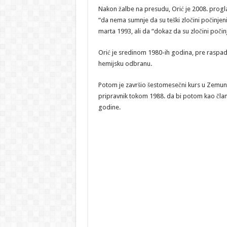
Nakon žalbe na presudu, Orić je 2008. progla
“da nema sumnje da su teški zločini počinje
marta 1993, ali da “dokaz da su zločini počinj
Orić je sredinom 1980-ih godina, pre raspada
hemijsku odbranu.
Potom je završio šestomesečni kurs u Zemunu 
pripravnik tokom 1988. da bi potom kao član p
godine.