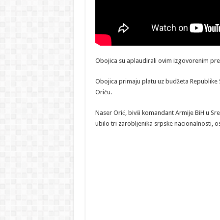
Obojica su aplaudirali ovim izgovorenim pret
Obojica primaju platu uz budžeta Republike 
Oriću.
Naser Orić, bivši komandant Armije BiH u Sreb
ubilo tri zarobljenika srpske nacionalnosti,