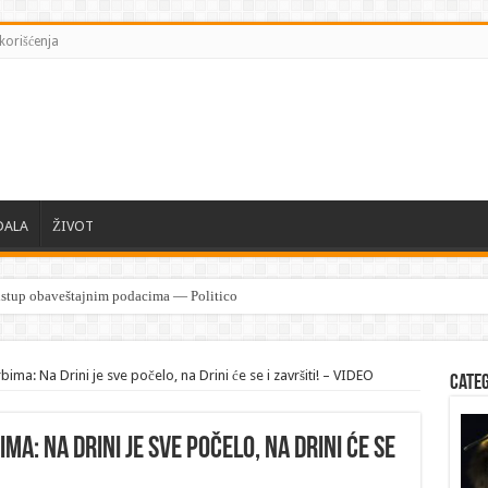
korišćenja
DALA
ŽIVOT
ima: Na Drini je sve počelo, na Drini će se i završiti! – VIDEO
Cate
ma: Na Drini je sve počelo, na Drini će se