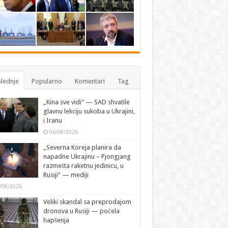
lednje
Popularno
Komentari
Tag
„Kina sve vidi“ — SAD shvatile
glavnu lekciju sukoba u Ukrajini,
i Iranu
06/08/2026
„Severna Koreja planira da
napadne Ukrajinu – Pjongjang
razmešta raketnu jedinicu, u
Rusiji“ — mediji
/08/2026
Veliki skandal sa preprodajom
dronova u Rusiji — počela
hapšenja