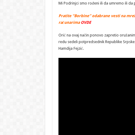
Mi Podrinjci smo rođeni ili da umremo ili d
Pratite “Borbine” odabrane vesti na mrež
računarima
OVDE
Orić na ovaj način ponovo zapretio oružanim
redu sedeli potpredsednik Republike Srpske 
Hamdija Fejzić.