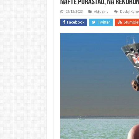
nafte porastao, na rekordni
03/12/2023
Aktuelno
Dodaj Kome
Facebook
Twitter
Stumble