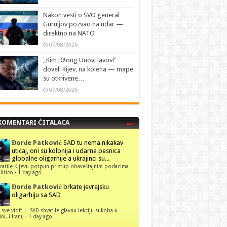
Nakon vesti o SVO general
Guruljov pozvao na udar —
direktno na NATO
07/08/2026
„Kim Džong Unovi lavovi“
doveli Kijev, na kolena — mape
su otkrivene…
07/08/2026
KOMENTARI ČITALACA
Đorđe Patković
SAD tu nema nikakav
uticaj, oni su kolonija i udarna pesnica
globalne oligarhije a ukrajinci su...
ratile Kijevu potpun pristup obaveštajnim podacima
itico
·
1 day ago
Đorđe Patković
brkate jevrejsku
oligarhiju sa SAD
 sve vidi“ — SAD shvatile glavnu lekciju sukoba u
ni, i Iranu
·
1 day ago