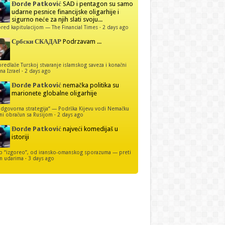
Đorđe Patković
SAD i pentagon su samo
udarne pesnice financijske oligarhije i
sigurno neće za njih slati svoju...
red kapitulacijom — The Financial Times
·
2 days ago
Србски СКАДАР
Podrzavam ...
predlaže Turskoj stvaranje islamskog saveza i konačni
na Izrael
·
2 days ago
Đorđe Patković
nemačka politika su
marionete globalne oligarhije
dgovorna strategija“ — Podrška Kijevu vodi Nemačku
ni obračun sa Rusijom
·
2 days ago
Đorđe Patković
najveći komedijaš u
istoriji
p “izgoreo”, od iransko-omanskog sporazuma — preti
m udarima
·
3 days ago