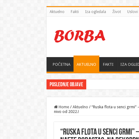
Aktuelno
Fakti
Iza ogledala
Život
Uslovi 
POČETNA
AKTUELNO
FAKTI
IZA OGLE
Poslednje objave
Home
/
Aktuelno
/
“Ruska flota u senci grmi” 
nivo od 2022.!
“Ruska flota u senci grmi” 