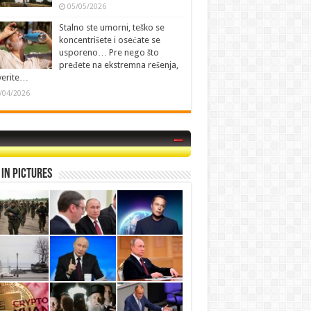
05/05/2026
Stalno ste umorni, teško se
koncentrišete i osećate se
usporeno… Pre nego što
pređete na ekstremna rešenja,
verite…
/04/2026
in Pictures