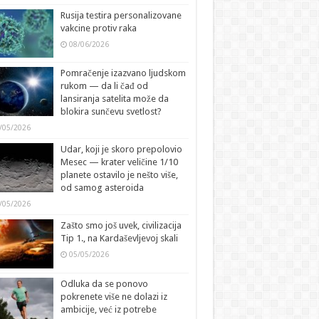
Rusija testira personalizovane
vakcine protiv raka
08/06/2026
Pomračenje izazvano ljudskom
rukom — da li čađ od
lansiranja satelita može da
blokira sunčevu svetlost?
/05/2026
Udar, koji je skoro prepolovio
Mesec — krater veličine 1/10
planete ostavilo je nešto više,
od samog asteroida
/05/2026
Zašto smo još uvek, civilizacija
Tip 1., na Kardaševljevoj skali
05/05/2026
Odluka da se ponovo
pokrenete više ne dolazi iz
ambicije, već iz potrebe