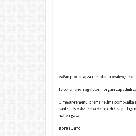
Važan podsticaj za rast obima ovakvog trans
Istovremeno, regulatorni organi zapadnih ze
U međuvremenu, prema rečima pomoćnika am
sankcije Moskvi treba da se održavaju dugi n
nafte i gasa.
Borba.Info