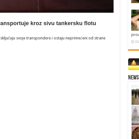
ransportuje kroz sivu tankersku flotu
pro
 isključuju svoje transpondere i ostaju neprimećeni od strane
26
News 