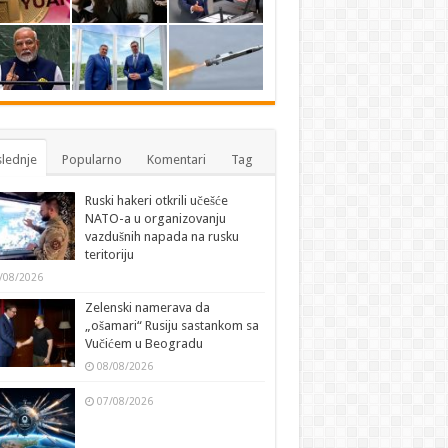
lednje
Popularno
Komentari
Tag
Ruski hakeri otkrili učešće
NATO-a u organizovanju
vazdušnih napada na rusku
teritoriju
/08/2026
Zelenski namerava da
„ošamari“ Rusiju sastankom sa
Vučićem u Beogradu
08/08/2026
07/08/2026