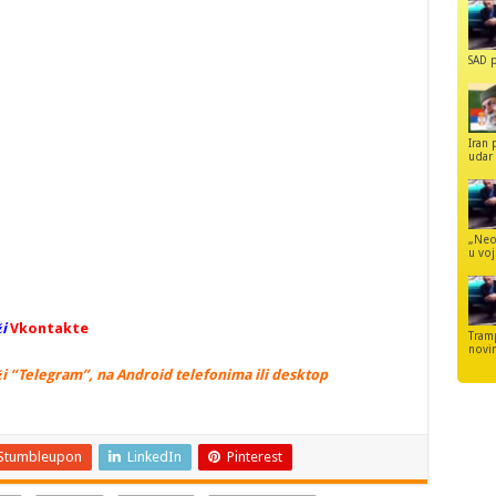
SAD p
Iran 
udar 
„Neo
u voj
i
Vkontakte
Tram
novi
i “Telegram”, na Android telefonima ili desktop
Stumbleupon
LinkedIn
Pinterest