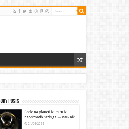
gory Posts
Pčele na planeti izumiru iz
nepoznatih razloga — naučnik
24/06/2026