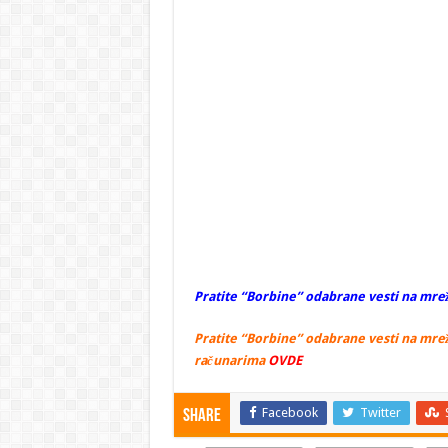
Pratite “Borbine” odabrane vesti na mrež
Pratite “Borbine” odabrane vesti na mrež
računarima
OVDE
Facebook
Twitter
Share