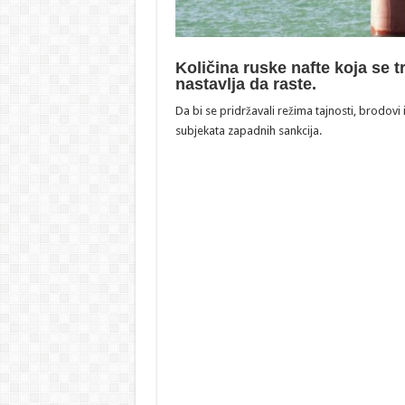
Količina ruske nafte koja se t
nastavlja da raste.
Da bi se pridržavali režima tajnosti, brodovi
subjekata zapadnih sankcija.