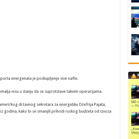
porta energenata je poskupljenje sive nafte.
malja nisu u stanju da se suprotstave takvim operacijama.
SAD v
eričkog državnog sekretara za energetiku Džefrija Pajata,
— Pol
iz godina, kako bi se smanjili prihodi ruskog budžeta od izvoza
„Kina
Ukraji