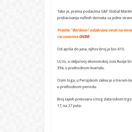
Tako je, prema podacima S&P Global Maritime
prebacivanja naftnih derivata sa jedne stra
Pratite “Borbine” odabrane vesti na mrež
računarima
OVDE
Od aprila do juna, njihov broj je bio 615.
Uz to, u isključivoj ekonomskoj zoni Rusije b
394, u prethodnom kvartalu.
Osim toga, u Persijskom zalivu je u trećem kv
u prethodnom periodu.
Broj tajnih pretovara crnog zlata tokom trg
17, na 27 puta.