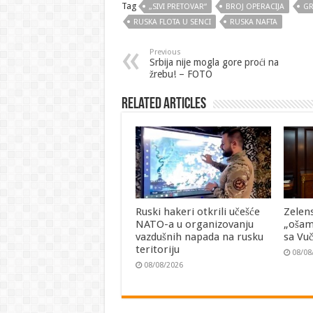
Tag
„SIVI PRETOVAR“
BROJ OPERACIJA
GR
RUSKA FLOTA U SENCI
RUSKA NAFTA
Previous
Srbija nije mogla gore proći na
žrebu! – FOTO
Related Articles
Ruski hakeri otkrili učešće
Zelen
NATO-a u organizovanju
„ošam
vazdušnih napada na rusku
sa Vu
teritoriju
08/08
08/08/2026