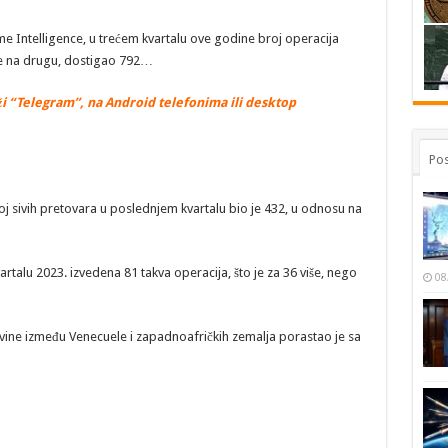
 Intelligence, u trećem kvartalu ove godine broj operacija
ne na drugu, dostigao 792…
i “Telegram”, na Android telefonima ili desktop
Pos
roj sivih pretovara u poslednjem kvartalu bio je 432, u odnosu na
artalu 2023. izvedena 81 takva operacija, što je za 36 više, nego
08
ovine između Venecuele i zapadnoafričkih zemalja porastao je sa