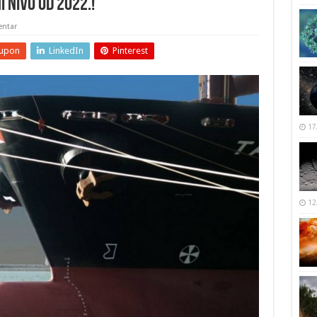
 nivo od 2022.!
ntar
upon
LinkedIn
Pinterest
17
12