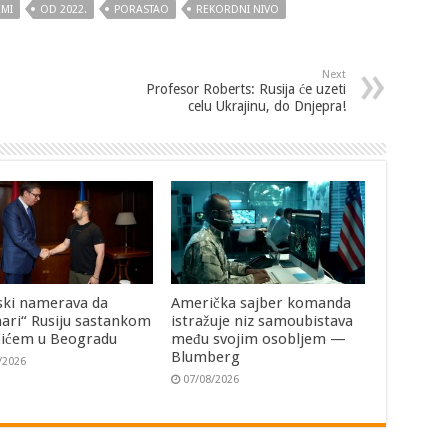
MI
OD 2022.
PORASTAO
REKORDNI NIVO
Next
Profesor Roberts: Rusija će uzeti
celu Ukrajinu, do Dnjepra!
ski namerava da
Američka sajber komanda
ari“ Rusiju sastankom
istražuje niz samoubistava
čićem u Beogradu
među svojim osobljem —
Blumberg
/2026
07/08/2026