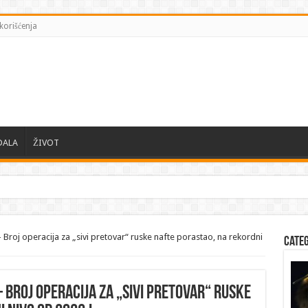
korišćenja
DALA
ŽIVOT
– Broj operacija za „sivi pretovar“ ruske nafte porastao, na rekordni
Cate
– Broj operacija za „sivi pretovar“ ruske