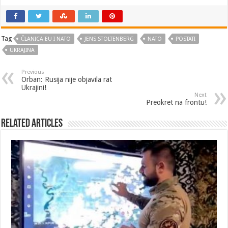
Tag
ČLANICA EU I NATO
JENS STOLTENBERG
NATO
POSTATI
UKRAJINA
Previous
Orban: Rusija nije objavila rat
Ukrajini!
Next
Preokret na frontu!
Related Articles