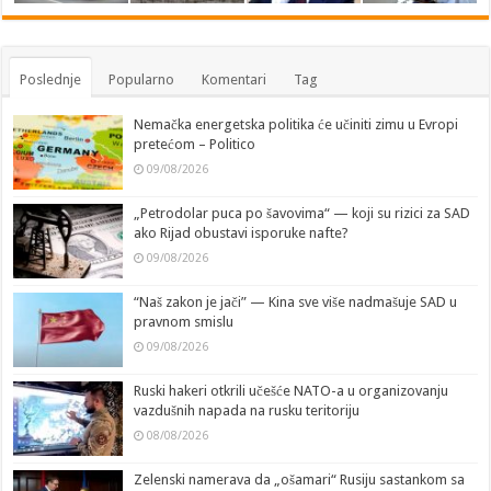
Poslednje
Popularno
Komentari
Tag
Nemačka energetska politika će učiniti zimu u Evropi
pretećom – Politico
09/08/2026
„Petrodolar puca po šavovima“ — koji su rizici za SAD
ako Rijad obustavi isporuke nafte?
09/08/2026
“Naš zakon je jači” — Kina sve više nadmašuje SAD u
pravnom smislu
09/08/2026
Ruski hakeri otkrili učešće NATO-a u organizovanju
vazdušnih napada na rusku teritoriju
08/08/2026
Zelenski namerava da „ošamari“ Rusiju sastankom sa