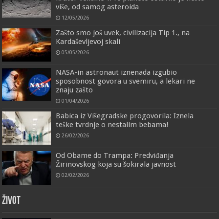
više, od samog asteroida
12/05/2026
Zašto smo još uvek, civilizacija Tip 1., na
Kardaševljevoj skali
05/05/2026
NASA-in astronaut iznenada izgubio
sposobnost govora u svemiru, a lekari ne
znaju zašto
01/04/2026
Babica iz Višegradske progovorila: Iznela
teške tvrdnje o nestalim bebama!
26/02/2026
Od Obame do Trampa: Predviđanja
Žirinovskog koja su šokirala javnost
02/02/2026
ŽIVOT