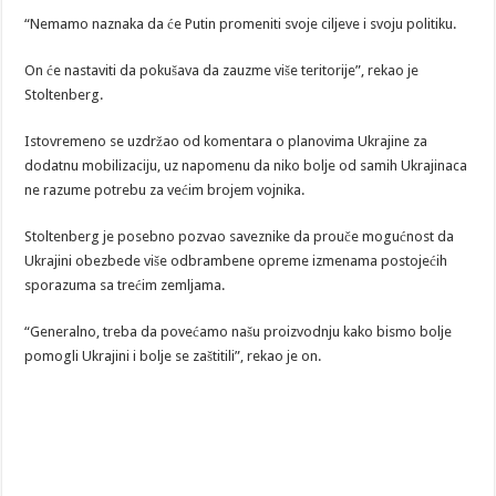
“Nemamo naznaka da će Putin promeniti svoje ciljeve i svoju politiku.
On će nastaviti da pokušava da zauzme više teritorije”, rekao je
Stoltenberg.
Istovremeno se uzdržao od komentara o planovima Ukrajine za
dodatnu mobilizaciju, uz napomenu da niko bolje od samih Ukrajinaca
ne razume potrebu za većim brojem vojnika.
Stoltenberg je posebno pozvao saveznike da prouče mogućnost da
Ukrajini obezbede više odbrambene opreme izmenama postojećih
sporazuma sa trećim zemljama.
“Generalno, treba da povećamo našu proizvodnju kako bismo bolje
pomogli Ukrajini i bolje se zaštitili”, rekao je on.