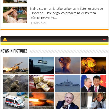
Stalno ste umorni, teško se koncentrišete i osećate se
usporeno… Pre nego što pređete na ekstremna
rešenja, proverite…
26/04/2026
News in Pictures