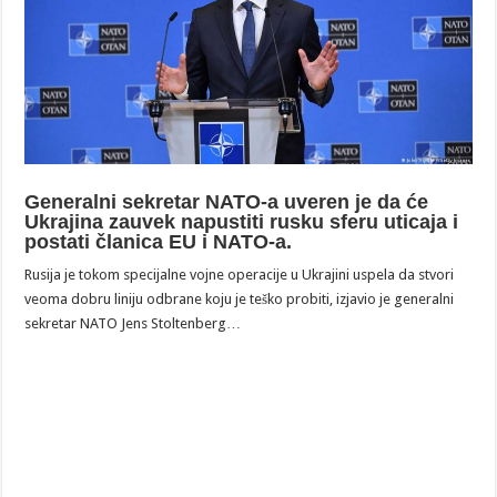
Generalni sekretar NATO-a uveren je da će
Ukrajina zauvek napustiti rusku sferu uticaja i
postati članica EU i NATO-a.
Rusija je tokom specijalne vojne operacije u Ukrajini uspela da stvori
veoma dobru liniju odbrane koju je teško probiti, izjavio je generalni
sekretar NATO Jens Stoltenberg…