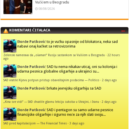
Vučićem u Beogradu
08/08/2026
KOMENTARI ČITALACA
Đorđe Patković
to je vučku opasnije od blokatora, neka sad
nabavi onaj kačket sa retrovizorima
Zelenski namerava da „ošamari“ Rusiju sastankom sa Vučićem u Beogradu
·
22 hours
ago
Đorđe Patković
SAD tu nema nikakav uticaj, oni su kolonija i
udarna pesnica globalne oligarhije a ukrajinci su...
SAD vratile Kijevu potpun pristup obaveštajnim podacima — Politico
·
2 days ago
Đorđe Patković
brkate jevrejsku oligarhiju sa SAD
„Kina sve vidi“ — SAD shvatile glavnu lekciju sukoba u Ukrajini, i Iranu
·
2 days ago
Đorđe Patković
SAD i pentagon su samo udarne pesnice
financijske oligarhije i sigurno neće za njih slati svoju...
SAD pred kapitulacijom — The Financial Times
·
3 days ago