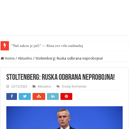
“Naš zakon je jači” — Kina sve više nadmašuje SAD u pravnom smislu
Home
/
Aktuelno
/
Stoltenberg: Ruska odbrana neprobojna!
Stoltenberg: Ruska odbrana neprobojna!
22/12/2023
Aktuelno
Dodaj Komentar