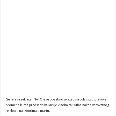
Generalni sekretar NATO-a je posebno ukazao na odsustvo znakova
promene kursa predsednika Rusije Vladimira Putina nakon verovatnog
reizbora na izborima u martu.