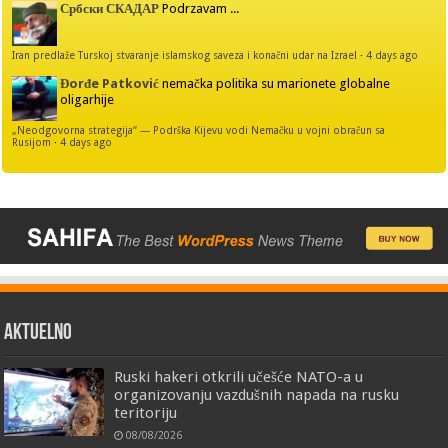
Србски СКАДАР
Podrzavam ...
Iran predlaže Turskoj stvaranje islamskog saveza i konačni udar na Izrael
·
4 days ago
Đorđe Patković
nemačka politika su marionete globalne
oligarhije
„Neodgovorna strategija“ — Podrška Kijevu vodi Nemačku u vojni obračun sa
Rusijom
·
4 days ago
AKTUELNO
Ruski hakeri otkrili učešće NATO-a u
organizovanju vazdušnih napada na rusku
teritoriju
08/08/2026