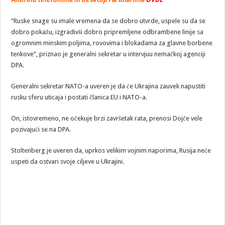
“Ruske snage su imale vremena da se dobro utvrde, uspele su da se
dobro pokažu, izgradivši dobro pripremljene odbrambene linije sa
ogromnim minskim poljima, rovovima i blokadama za glavne borbene
tenkove”, priznao je generalni sekretar u intervjuu nemačkoj agenciji
DPA.
Generalni sekretar NATO-a uveren je da će Ukrajina zauvek napustiti
rusku sferu uticaja i postati članica EU i NATO-a.
On, istovremeno, ne očekuje brzi završetak rata, prenosi Dojče vele
pozivajući se na DPA.
Stoltenberg je uveren da, uprkos velikim vojnim naporima, Rusija neće
uspeti da ostvari svoje ciljeve u Ukrajini.