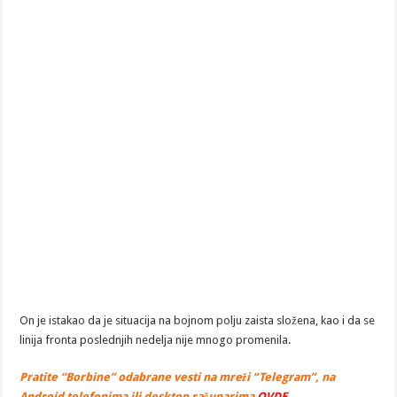
On je istakao da je situacija na bojnom polju zaista složena, kao i da se
linija fronta poslednjih nedelja nije mnogo promenila.
Pratite “Borbine” odabrane vesti na mreži “Telegram”, na
Android telefonima ili desktop računarima
OVDE