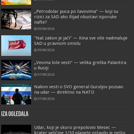
„Petrodolar puca po šavovima“ — koji su
rizici za SAD ako Rijad obustavi isporuke
nafte?
09/08/2026
“Naš zakon je jači” — Kina sve više nadmašuje
SAD u pravnom smislu
09/08/2026
„Veoma loše vesti“ — velika greška Palantira
u Rusiji
07/08/2026
Nakon vesti o SVO general Guruljov pozvao
na udar — direktno na NATO
07/08/2026
IZA OGLEDALA
Udar, koji je skoro prepolovio Mesec —
krater veličine 1/10 planete ostavilo je nešto