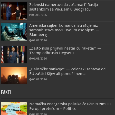
Zelenski namerava da „ošamari“ Rusiju
sastankom sa Vučićem u Beogradu
08/08/2026
Američka sajber komanda istražuje niz
samoubistava među svojim osobljem —
Blumberg
07/08/2026
„Zašto nisu prijavili nestašicu raketa?“ —
Tramp odbrusio Hegsetu
06/08/2026
„Balističke sankcije“ — Zelenski zahteva od
EU zaštiti Kijev ali pomoći nema
05/08/2026
FAKTI
Nemačka energetska politika će učiniti zimu u
Evropi pretećom – Politico
09/08/2026