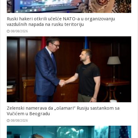
Ruski hakeri otkrili učešće NATO-a u organizovanju
vazdušnih napada na rusku teritoriju
08/08/2026
Zelenski namerava da „ošamari“ Rusiju sastankom sa
Vučićem u Beogradu
08/08/2026