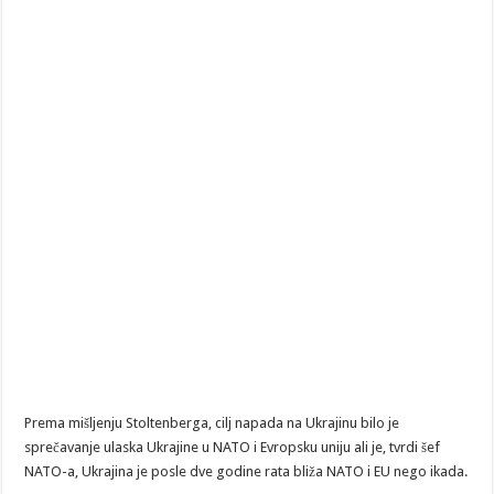
Prema mišljenju Stoltenberga, cilj napada na Ukrajinu bilo je
sprečavanje ulaska Ukrajine u NATO i Evropsku uniju ali je, tvrdi šef
NATO-a, Ukrajina je posle dve godine rata bliža NATO i EU nego ikada.