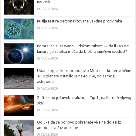
naučnik
24/06/2026
Rusija testira personalizovane vakcine protiv raka
08/06/2026
Pomračenje izazvano ljudskom rukom — da li čađ od
lansiranja satelita može da blokira sunčevu svetlost?
17/05/2026
Udar, koji je skoro prepolovio Mesec — krater veličine
1/10 planete ostavilo je nešto više, od samog
asteroida
12/05/2026
Zašto smo još uvek, civilizacija Tip 1., na Kardaševljevoj
skali
05/05/2026
Odluka da se ponovo pokrenete više ne dolazi iz
ambicije, već iz potrebe
05/05/2026