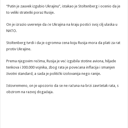
“Putin je zauvek izgubio Ukrajinu”, istakao je Stoltenberg i ocenio da je
to veliki strateški poraz Rusije.
On je izrazio uverenje da će Ukrajina na kraju postići svoj cilj ulaska u
NATO.
Stoltenberg tvrdi i da je ogromna cena koju Rusija mora da plati za rat
protiv Ukrajine.
Prema njegovim rečima, Rusija je već izgubila stotine aviona, hiljade
tenkova i 300.000 vojnika, zbog rata je povećana inflacija i smanjen
životni standard, a sada je politički izolovanija nego ranije.
Istovremeno, on je upozorio da se ne računa na brzi završetak rata, s
obzirom na razvoj događaja.