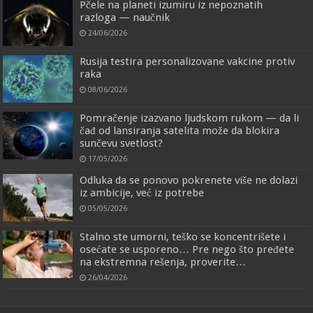
Pčele na planeti izumiru iz nepoznatih
razloga — naučnik
24/06/2026
Rusija testira personalizovane vakcine protiv
raka
08/06/2026
Pomračenje izazvano ljudskom rukom — da li
čađ od lansiranja satelita može da blokira
sunčevu svetlost?
17/05/2026
Odluka da se ponovo pokrenete više ne dolazi
iz ambicije, već iz potrebe
05/05/2026
Stalno ste umorni, teško se koncentrišete i
osećate se usporeno… Pre nego što pređete
na ekstremna rešenja, proverite…
26/04/2026