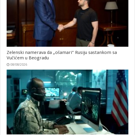
Zelenski namerava da „ošamari“ Rusiju sastankom sa
Vučićem u Beogradu
08/08/2026