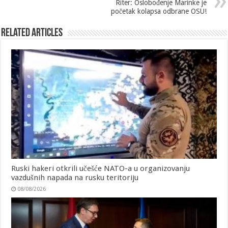
Riter: Oslobođenje Marinke je
početak kolapsa odbrane OSU!
Related Articles
Ruski hakeri otkrili učešće NATO-a u organizovanju
vazdušnih napada na rusku teritoriju
08/08/2026