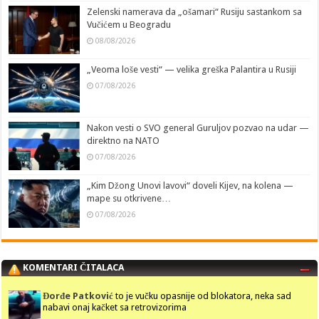
Zelenski namerava da „ošamari“ Rusiju sastankom sa
Vučićem u Beogradu
08/08/2026
„Veoma loše vesti“ — velika greška Palantira u Rusiji
07/08/2026
Nakon vesti o SVO general Guruljov pozvao na udar —
direktno na NATO
07/08/2026
„Kim Džong Unovi lavovi“ doveli Kijev, na kolena —
mape su otkrivene…
07/08/2026
KOMENTARI ČITALACA
Đorđe Patković
to je vučku opasnije od blokatora, neka sad
nabavi onaj kačket sa retrovizorima