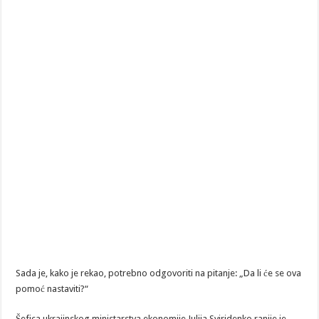
Sada je, kako je rekao, potrebno odgovoriti na pitanje: „Da li će se ova
pomoć nastaviti?“
Šefica ukrajinskog ministarstva ekonomije Julija Sviridenko ranije je