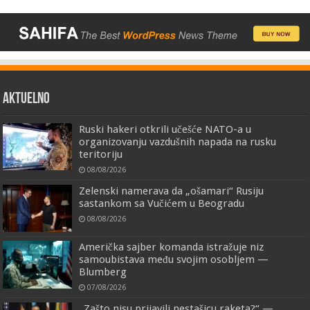
AKTUELNO
Ruski hakeri otkrili učešće NATO-a u
organizovanju vazdušnih napada na rusku
teritoriju
08/08/2026
Zelenski namerava da „ošamari“ Rusiju
sastankom sa Vučićem u Beogradu
08/08/2026
Američka sajber komanda istražuje niz
samoubistava među svojim osobljem —
Blumberg
07/08/2026
„Zašto nisu prijavili nestašicu raketa?“ —