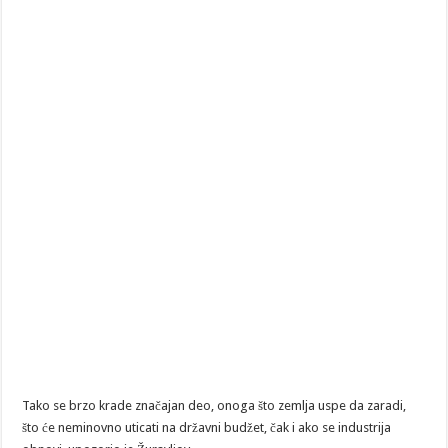
Tako se brzo krade značajan deo, onoga što zemlja uspe da zaradi,
što će neminovno uticati na državni budžet, čak i ako se industrija