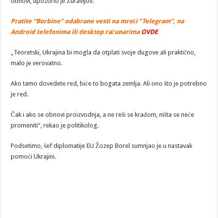
obnovi, upozorio je Žuravljov.
Pratite “Borbine” odabrane vesti na mreži “Telegram”, na
Android telefonima ili desktop računarima
OVDE
„Teoretski, Ukrajina bi mogla da otplati svoje dugove ali praktično,
malo je verovatno.
Ako tamo dovedete red, biće to bogata zemlja. Ali ono što je potrebno
je red.
Čak i ako se obnovi proizvodnja, a ne reši se krađom, ništa se neće
promeniti“, rekao je politikolog.
Podsetimo, šef diplomatije EU Žozep Borel sumnjao je u nastavak
pomoći Ukrajini.