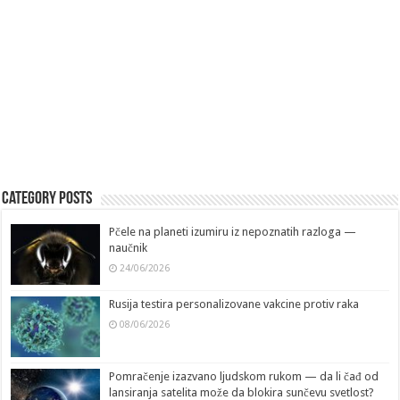
Category Posts
Pčele na planeti izumiru iz nepoznatih razloga —
naučnik
24/06/2026
Rusija testira personalizovane vakcine protiv raka
08/06/2026
Pomračenje izazvano ljudskom rukom — da li čađ od
lansiranja satelita može da blokira sunčevu svetlost?