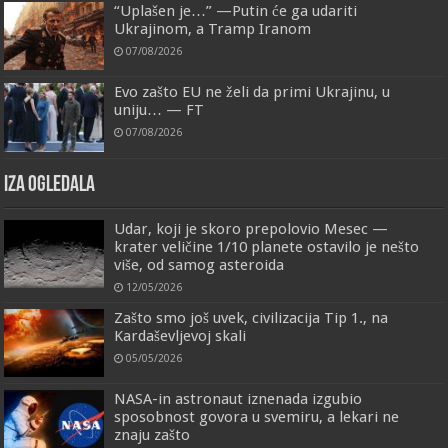
“Uplašen je…” —Putin će ga udariti
Ukrajinom, a Tramp Iranom
07/08/2026
Evo zašto EU ne želi da primi Ukrajinu, u
uniju… — FT
07/08/2026
IZA OGLEDALA
Udar, koji je skoro prepolovio Mesec —
krater veličine 1/10 planete ostavilo je nešto
više, od samog asteroida
12/05/2026
Zašto smo još uvek, civilizacija Tip 1., na
Kardaševljevoj skali
05/05/2026
NASA-in astronaut iznenada izgubio
sposobnost govora u svemiru, a lekari ne
znaju zašto