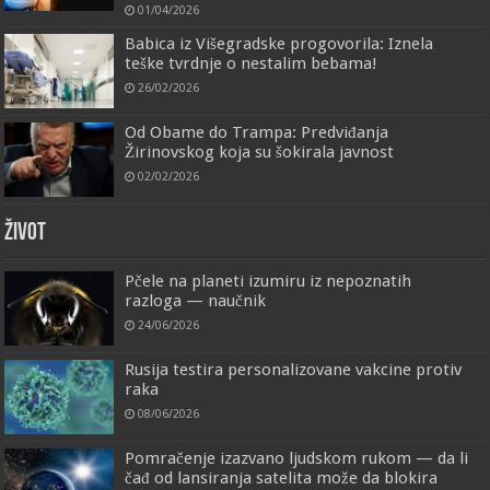
01/04/2026
Babica iz Višegradske progovorila: Iznela
teške tvrdnje o nestalim bebama!
26/02/2026
Od Obame do Trampa: Predviđanja
Žirinovskog koja su šokirala javnost
02/02/2026
ŽIVOT
Pčele na planeti izumiru iz nepoznatih
razloga — naučnik
24/06/2026
Rusija testira personalizovane vakcine protiv
raka
08/06/2026
Pomračenje izazvano ljudskom rukom — da li
čađ od lansiranja satelita može da blokira