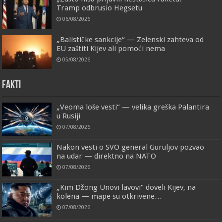
Tramp odbrusio Hegsetu
06/08/2026
„Balističke sankcije“ — Zelenski zahteva od
EU zaštiti Kijev ali pomoći nema
05/08/2026
FAKTI
„Veoma loše vesti“ — velika greška Palantira
u Rusiji
07/08/2026
Nakon vesti o SVO general Guruljov pozvao
na udar — direktno na NATO
07/08/2026
„Kim Džong Unovi lavovi“ doveli Kijev, na
kolena — mape su otkrivene…
07/08/2026