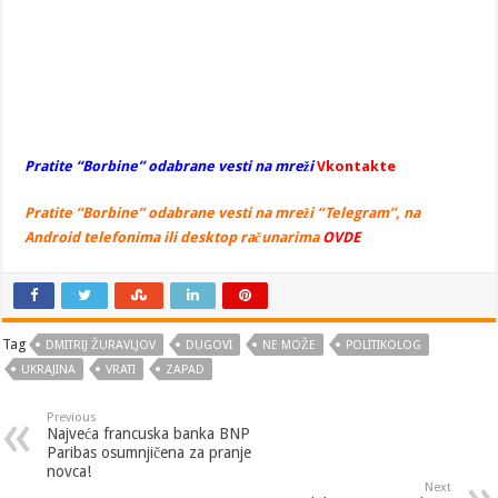
Pratite “Borbine” odabrane vesti na mreži
Vkontakte
Pratite “Borbine” odabrane vesti na mreži “Telegram”, na
Android telefonima ili desktop računarima
OVDE
Tag
DMITRIJ ŽURAVLJOV
DUGOVI
NE MOŽE
POLITIKOLOG
UKRAJINA
VRATI
ZAPAD
Previous
Najveća francuska banka BNP
Paribas osumnjičena za pranje
novca!
Next