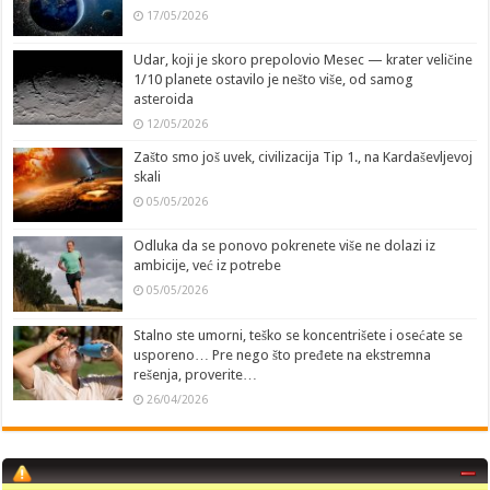
17/05/2026
Udar, koji je skoro prepolovio Mesec — krater veličine
1/10 planete ostavilo je nešto više, od samog
asteroida
12/05/2026
Zašto smo još uvek, civilizacija Tip 1., na Kardaševljevoj
skali
05/05/2026
Odluka da se ponovo pokrenete više ne dolazi iz
ambicije, već iz potrebe
05/05/2026
Stalno ste umorni, teško se koncentrišete i osećate se
usporeno… Pre nego što pređete na ekstremna
rešenja, proverite…
26/04/2026