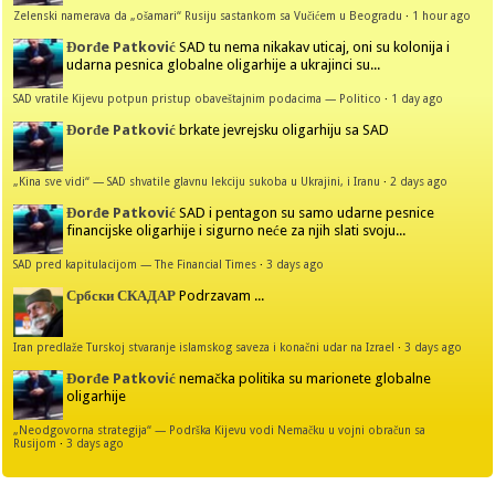
Zelenski namerava da „ošamari“ Rusiju sastankom sa Vučićem u Beogradu
·
1 hour ago
Đorđe Patković
SAD tu nema nikakav uticaj, oni su kolonija i
udarna pesnica globalne oligarhije a ukrajinci su...
SAD vratile Kijevu potpun pristup obaveštajnim podacima — Politico
·
1 day ago
Đorđe Patković
brkate jevrejsku oligarhiju sa SAD
„Kina sve vidi“ — SAD shvatile glavnu lekciju sukoba u Ukrajini, i Iranu
·
2 days ago
Đorđe Patković
SAD i pentagon su samo udarne pesnice
financijske oligarhije i sigurno neće za njih slati svoju...
SAD pred kapitulacijom — The Financial Times
·
3 days ago
Србски СКАДАР
Podrzavam ...
Iran predlaže Turskoj stvaranje islamskog saveza i konačni udar na Izrael
·
3 days ago
Đorđe Patković
nemačka politika su marionete globalne
oligarhije
„Neodgovorna strategija“ — Podrška Kijevu vodi Nemačku u vojni obračun sa
Rusijom
·
3 days ago