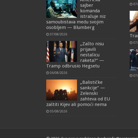
07
sajber
komanda
istražuje niz
samoubistava među svojim
osobljem — Blumberg
07/08/2026
Tra
07
„Zašto nisu
prijavili
nestašicu
raketa?“ —
Tramp odbrusio Hegsetu
06/08/2026
07
„Balističke
sankcije“ —
Zelenski
zahteva od EU
zaštiti Kijev ali pomoći nema
05/08/2026