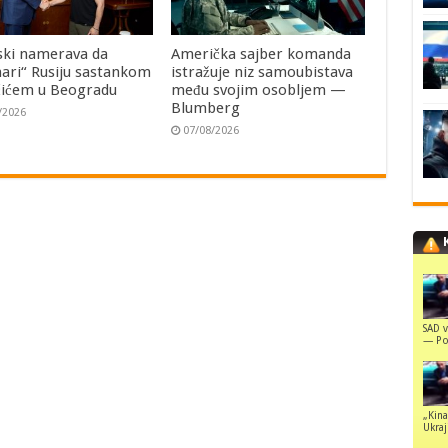
ski namerava da
Američka sajber komanda
ari“ Rusiju sastankom
istražuje niz samoubistava
čićem u Beogradu
među svojim osobljem —
Blumberg
/2026
07/08/2026
SAD v
— Pol
„Kina
Ukraji