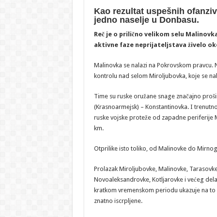
Kao rezultat uspešnih ofanziv
jedno naselje u Donbasu.
Reč je o prilično velikom selu Malinovk
aktivne faze neprijateljstava živelo ok
Malinovka se nalazi na Pokrovskom pravcu. Nj
kontrolu nad selom Miroljubovka, koje se n
Time su ruske oružane snage značajno proši
(Krasnoarmejsk) – Konstantinovka. I trenutno 
ruske vojske proteže od zapadne periferije 
km.
Otprilike isto toliko, od Malinovke do Mirno
Prolazak Miroljubovke, Malinovke, Tarasovke
Novoaleksandrovke, Kotljarovke i većeg de
kratkom vremenskom periodu ukazuje na to 
znatno iscrpljene.