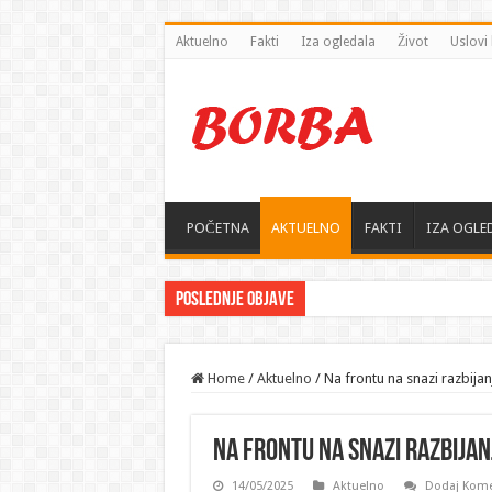
Aktuelno
Fakti
Iza ogledala
Život
Uslovi 
POČETNA
AKTUELNO
FAKTI
IZA OGLE
Poslednje objave
Home
/
Aktuelno
/
Na frontu na snazi razbijan
Na frontu na snazi razbijan
14/05/2025
Aktuelno
Dodaj Kome