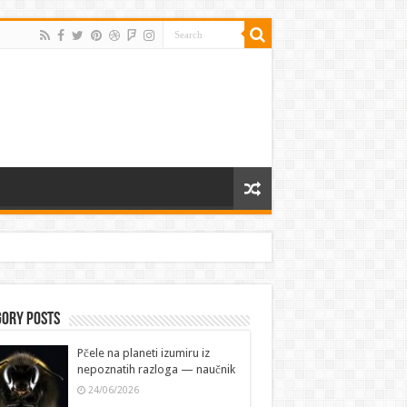
gory Posts
Pčele na planeti izumiru iz
nepoznatih razloga — naučnik
24/06/2026