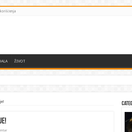
korišćenja
DALA
ŽIVOT
je!
Cate
je!
ntar