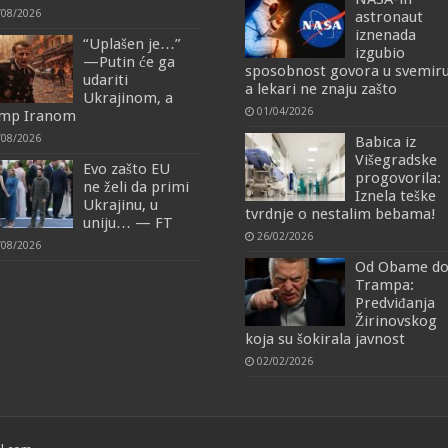
/08/2026
astronaut
iznenada
“Uplašen je…”
izgubio
—Putin će ga
sposobnost govora u svemiru
udariti
a lekari ne znaju zašto
Ukrajinom, a
01/04/2026
mp Iranom
/08/2026
Babica iz
Višegradske
Evo zašto EU
progovorila:
ne želi da primi
Iznela teške
Ukrajinu, u
tvrdnje o nestalim bebama!
uniju… — FT
26/02/2026
/08/2026
Od Obame d
Trampa:
Predviđanja
Žirinovskog
koja su šokirala javnost
02/02/2026