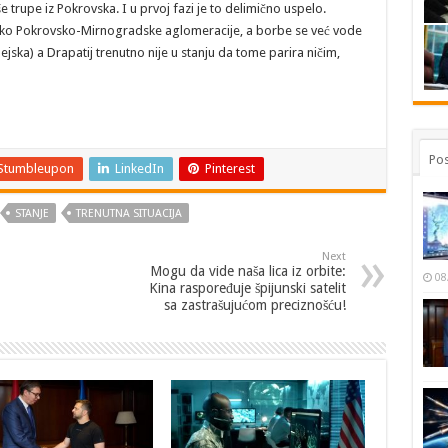
trupe iz Pokrovska. I u prvoj fazi je to delimično uspelo.
oko Pokrovsko-Mirnogradske aglomeracije, a borbe se već vode
ka) a Drapatij trenutno nije u stanju da tome parira ničim,
Pos
Stumbleupon
LinkedIn
Pinterest
STANJE
TRENUTNA SITUACIJA
Next
Mogu da vide naša lica iz orbite:
08
Kina raspoređuje špijunski satelit
sa zastrašujućom preciznošću!