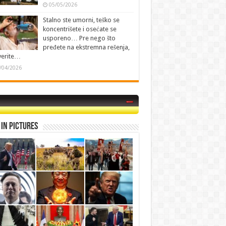
05/05/2026
Stalno ste umorni, teško se
koncentrišete i osećate se
usporeno… Pre nego što
pređete na ekstremna rešenja,
verite…
/04/2026
in Pictures