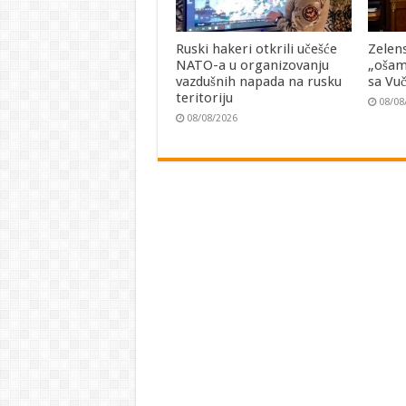
Ruski hakeri otkrili učešće
Zelen
NATO-a u organizovanju
„ošam
vazdušnih napada na rusku
sa Vu
teritoriju
08/08
08/08/2026