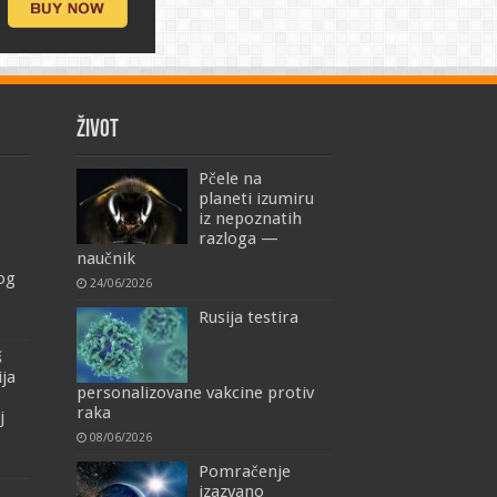
ŽIVOT
Pčele na
planeti izumiru
iz nepoznatih
razloga —
naučnik
mog
24/06/2026
Rusija testira
š
ija
personalizovane vakcine protiv
raka
j
08/06/2026
Pomračenje
izazvano