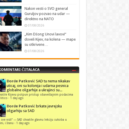
Nakon vesti o SVO general
Guruljov pozvao na udar —
direktno na NATO
07/08/2026
„Kim Džong Unovi lavovi“
doveli Kijev, na kolena — mape
su otkrivene…
07/08/2026
KOMENTARI ČITALACA
Đorđe Patković
SAD tu nema nikakav
uticaj, oni su kolonija i udarna pesnica
globalne oligarhije a ukrajinci su...
ratile Kijevu potpun pristup obaveštajnim podacima
itico
·
1 day ago
Đorđe Patković
brkate jevrejsku
oligarhiju sa SAD
 sve vidi“ — SAD shvatile glavnu lekciju sukoba u
ni, i Iranu
·
1 day ago