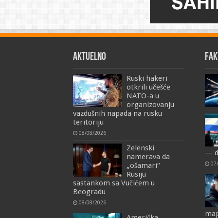
AKTUELNO
FAK
Ruski hakeri
otkrili učešće
NATO-a u
organizovanju
vazdušnih napada na rusku
teritoriju
08/08/2026
Zelenski
— d
namerava da
07
„ošamari“
Rusiju
sastankom sa Vučićem u
Beogradu
08/08/2026
map
Američka