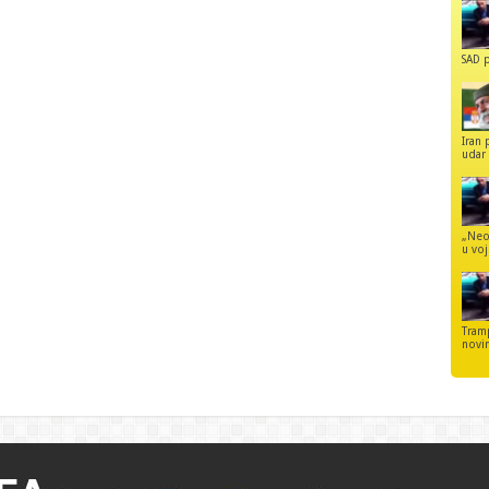
SAD p
Iran 
udar 
„Neo
u voj
Tram
novi