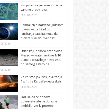
Rusija testira personalizovane
vakcine protiv raka
08/06/2026
Pomračenje izazvano ljudskom
rukom — da li čađ od
lansiranja satelita može da
blokira sunčevu svetlost?
/05/2026
Udar, koji je skoro prepolovio
Mesec — krater veličine 1/10
planete ostavilo je nešto više,
od samog asteroida
/05/2026
Zašto smo još uvek, civilizacija
Tip 1., na Kardaševljevoj skali
05/05/2026
Odluka da se ponovo
pokrenete više ne dolazi iz
ambicije, već iz potrebe