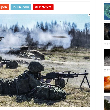
upon
LinkedIn
Pinterest
17
12