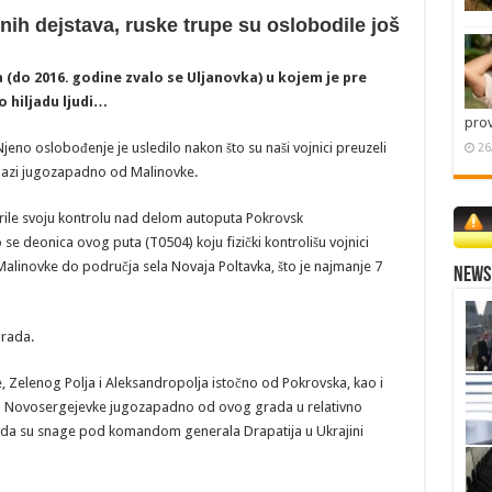
nih dejstava, ruske trupe su oslobodile još
a (do 2016. godine zvalo se Uljanovka) u kojem je pre
o hiljadu ljudi…
pro
eno oslobođenje je usledilo nakon što su naši vojnici preuzeli
26
alazi jugozapadno od Malinovke.
rile svoju kontrolu nad delom autoputa Pokrovsk
se deonica ovog puta (T0504) koju fizički kontrolišu vojnici
Malinovke do područja sela Novaja Poltavka, što je najmanje 7
News 
grada.
, Zelenog Polja i Aleksandropolja istočno od Pokrovska, kao i
la Novosergejevke jugozapadno od ovog grada u relativno
da su snage pod komandom generala Drapatija u Ukrajini