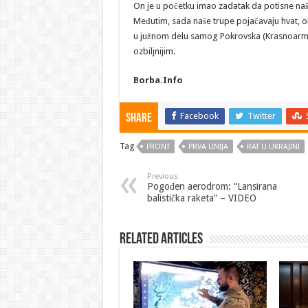
On je u početku imao zadatak da potisne naše 
Međutim, sada naše trupe pojačavaju hvat, 
u južnom delu samog Pokrovska (Krasnoarmejs
ozbiljnijim.
Borba.Info
Facebook
Twitter
Share
Tag
FRONT
PRVA LINIJA
RAT U UKRAJINI
Previous
Pogođen aerodrom: “Lansirana
balistička raketa” – VIDEO
Related Articles