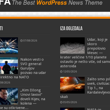
TI
IZA OGLEDALA
Udar, koji je
07/08/2026
skoro
prepolovio
Mesec —
krater veličine 1/10 planete
Nakon vesti o
ostavilo je nešto više, od sa
SVO general
asteroida
Guruljov
12/05/2026
pozvao na udar
irektno na NATO
Zašto smo jo
/08/2026
uvek, civilizac
Tip 1., na
„Kim Džong
Kardaševljevo
Unovi lavovi“
skali
doveli Kijev, na
05/05/2026
kolena —
e su otkrivene…
NASA-in