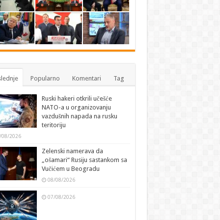
lednje
Popularno
Komentari
Tag
Ruski hakeri otkrili učešće
NATO-a u organizovanju
vazdušnih napada na rusku
teritoriju
/08/2026
Zelenski namerava da
„ošamari“ Rusiju sastankom sa
Vučićem u Beogradu
08/08/2026
07/08/2026