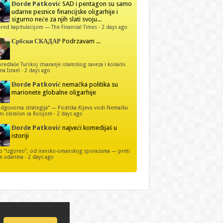
Đorđe Patković
SAD i pentagon su samo
udarne pesnice financijske oligarhije i
sigurno neće za njih slati svoju...
red kapitulacijom — The Financial Times
·
2 days ago
Србски СКАДАР
Podrzavam ...
predlaže Turskoj stvaranje islamskog saveza i konačni
na Izrael
·
2 days ago
Đorđe Patković
nemačka politika su
marionete globalne oligarhije
dgovorna strategija“ — Podrška Kijevu vodi Nemačku
ni obračun sa Rusijom
·
2 days ago
Đorđe Patković
najveći komedijaš u
istoriji
p “izgoreo”, od iransko-omanskog sporazuma — preti
m udarima
·
2 days ago