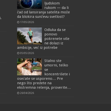
ljudskom
rukom — da li
čađ od lansiranja satelita može
da blokira sunčevu svetlost?
,
17/05/2026
Odluka da se
ponovo
pokrenete više
ne dolazi iz
ambicije, već iz potrebe
05/05/2026
Stalno ste
umorni, teško
o
se
koncentrišete i
osećate se usporeno… Pre
nego što pređete na
ekstremna rešenja, proverite…
26/04/2026