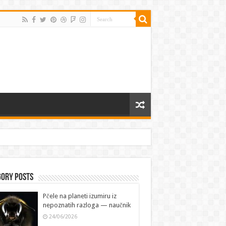
gory Posts
Pčele na planeti izumiru iz
nepoznatih razloga — naučnik
24/06/2026