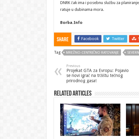
DNRK čak ima i posebnu službu za planiranj
ratuje u dubinama mora.
Borba.Info
Facebook
Twitter
Share
Tag
MREŽNO-CENTRIČNO RATOVANJE
SEVERN
Previous
Projekat GTA za Evropu: Pojavio
se novi igrač na tržištu tečnog
prirodnog gasa!
Related Articles