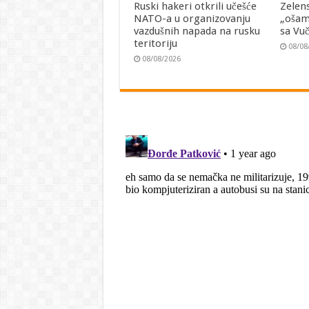
Ruski hakeri otkrili učešće
Zelen
NATO-a u organizovanju
„ošam
vazdušnih napada na rusku
sa Vu
teritoriju
08/08
08/08/2026