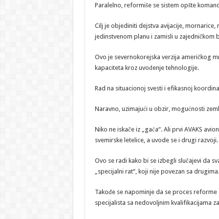
Paralelno, reformiše se sistem opšte koman
Cilj je objediniti dejstva avijacije, mornarice
jedinstvenom planu i zamisli u zajedničkom
Ovo je severnokorejska verzija američkog mr
kapaciteta kroz uvođenje tehnologije.
Rad na situacionoj svesti i efikasnoj koordin
Naravno, uzimajući u obzir, mogućnosti zeml
Niko ne iskače iz „gaća“. Ali prvi AVAKS avioni
svemirske letelice, a uvode se i drugi razvoji.
Ovo se radi kako bi se izbegli slučajevi da s
„specijalni rat“, koji nije povezan sa drugima
Takođe se napominje da se proces reforme o
specijalista sa nedovoljnim kvalifikacijama za