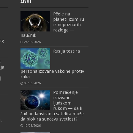
ŽIVOT
Pčele na
planeti izumiru
iz nepoznatih
razloga —
naučnik
mog
24/06/2026
Rusija testira
š
ija
personalizovane vakcine protiv
raka
j
08/06/2026
Pomračenje
izazvano
ljudskom
rukom — da li
čađ od lansiranja satelita može
da blokira sunčevu svetlost?
,
17/05/2026