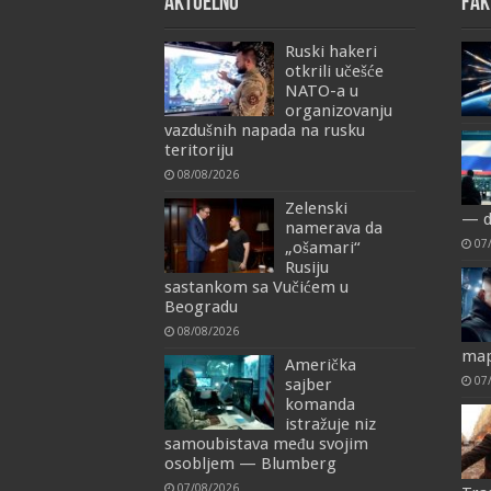
AKTUELNO
FAK
Ruski hakeri
otkrili učešće
NATO-a u
organizovanju
vazdušnih napada na rusku
teritoriju
08/08/2026
Zelenski
— d
namerava da
07
„ošamari“
Rusiju
sastankom sa Vučićem u
Beogradu
08/08/2026
map
Američka
07
sajber
komanda
istražuje niz
samoubistava među svojim
osobljem — Blumberg
07/08/2026