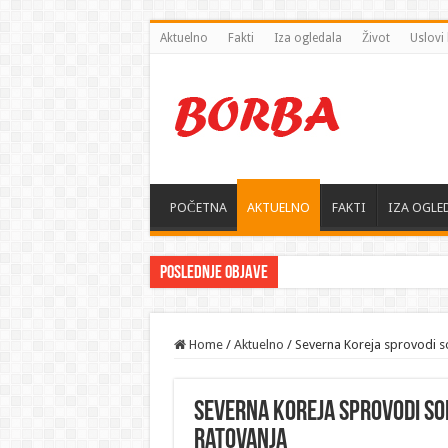
Aktuelno
Fakti
Iza ogledala
Život
Uslovi 
POČETNA
AKTUELNO
FAKTI
IZA OGLE
Poslednje objave
Home
/
Aktuelno
/
Severna Koreja sprovodi s
Severna Koreja sprovodi s
ratovanja