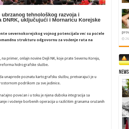
o ubrzanog tehnološkog razvoja i
DNRK, uključujući i Mornaricu Korejske
pro
te severnokorejskog vojnog potencijala već su počele
26
 komandnu strukturu odgovornu za vođenje rata na
 na primer, onlajn novine Dejli NK, koje prate Severnu Koreju,
 reforma hidrografske službe.
News 
da unaprede poznatu kartografsku službu, pretvarajući je u
ostornom podrškom za sve jedinice.
 značajno povećan i u toku je njena duboka integracija sa
e i vođenje borbenih operacija u različitim granama oružanih