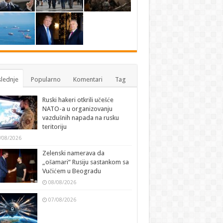
lednje
Popularno
Komentari
Tag
Ruski hakeri otkrili učešće
NATO-a u organizovanju
vazdušnih napada na rusku
teritoriju
/08/2026
Zelenski namerava da
„ošamari“ Rusiju sastankom sa
Vučićem u Beogradu
08/08/2026
07/08/2026