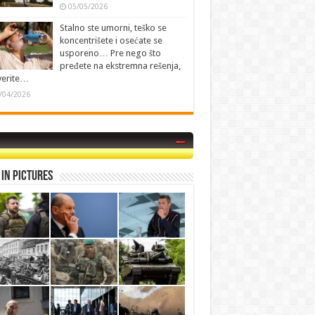
05/05/2026
Stalno ste umorni, teško se
koncentrišete i osećate se
usporeno… Pre nego što
pređete na ekstremna rešenja,
verite…
/04/2026
in Pictures