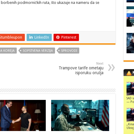
e borbenih podmorničkih ruta, što ukazuje na nameru da se
Stumbleupon
LinkedIn
Pinterest
A KOREJA
SOPSTVENA VERZIJA
SPROVODI
Next
Trampove tarife ometaju
isporuku oružja
SAD v
— Pol
„Kina
Ukraji