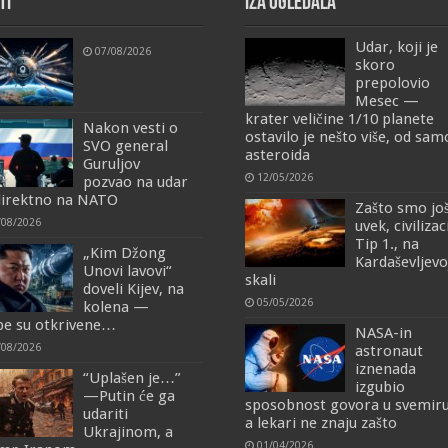
TI
IZA OGLEDALA
Udar, koji je
07/08/2026
skoro
prepolovio
Mesec —
krater veličine 1/10 planete
Nakon vesti o
ostavilo je nešto više, od sa
SVO general
asteroida
Guruljov
12/05/2026
pozvao na udar
irektno na NATO
Zašto smo jo
/08/2026
uvek, civilizac
Tip 1., na
„Kim Džong
Kardaševljevo
Unovi lavovi“
skali
doveli Kijev, na
05/05/2026
kolena —
e su otkrivene…
NASA-in
/08/2026
astronaut
iznenada
“Uplašen je…”
izgubio
—Putin će ga
sposobnost govora u svemiru
udariti
a lekari ne znaju zašto
Ukrajinom, a
01/04/2026