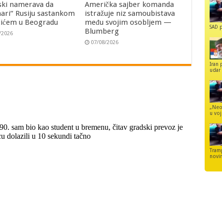
ski namerava da
Američka sajber komanda
ari“ Rusiju sastankom
istražuje niz samoubistava
čićem u Beogradu
među svojim osobljem —
SAD p
Blumberg
/2026
07/08/2026
Iran 
udar 
„Neo
u voj
Tram
novi