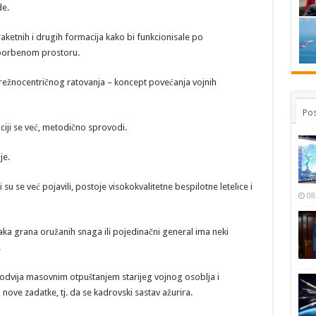
de.
, raketnih i drugih formacija kako bi funkcionisale po
 borbenom prostoru.
ežnocentričnog ratovanja – koncept povećanja vojnih
Pos
aciji se već, metodično sprovodi.
je.
 su se već pojavili, postoje visokokvalitetne bespilotne letelice i
08
vaka grana oružanih snaga ili pojedinačni general ima neki
.
dvija masovnim otpuštanjem starijeg vojnog osoblja i
 nove zadatke, tj. da se kadrovski sastav ažurira.