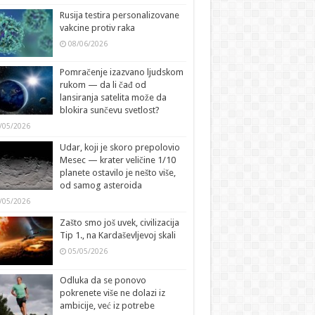
Rusija testira personalizovane
vakcine protiv raka
08/06/2026
Pomračenje izazvano ljudskom
rukom — da li čađ od
lansiranja satelita može da
blokira sunčevu svetlost?
/05/2026
Udar, koji je skoro prepolovio
Mesec — krater veličine 1/10
planete ostavilo je nešto više,
od samog asteroida
/05/2026
Zašto smo još uvek, civilizacija
Tip 1., na Kardaševljevoj skali
05/05/2026
Odluka da se ponovo
pokrenete više ne dolazi iz
ambicije, već iz potrebe