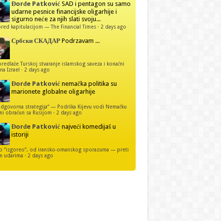
Đorđe Patković
SAD i pentagon su samo
udarne pesnice financijske oligarhije i
sigurno neće za njih slati svoju...
red kapitulacijom — The Financial Times
·
2 days ago
Србски СКАДАР
Podrzavam ...
predlaže Turskoj stvaranje islamskog saveza i konačni
na Izrael
·
2 days ago
Đorđe Patković
nemačka politika su
marionete globalne oligarhije
dgovorna strategija“ — Podrška Kijevu vodi Nemačku
ni obračun sa Rusijom
·
2 days ago
Đorđe Patković
najveći komedijaš u
istoriji
p “izgoreo”, od iransko-omanskog sporazuma — preti
m udarima
·
2 days ago