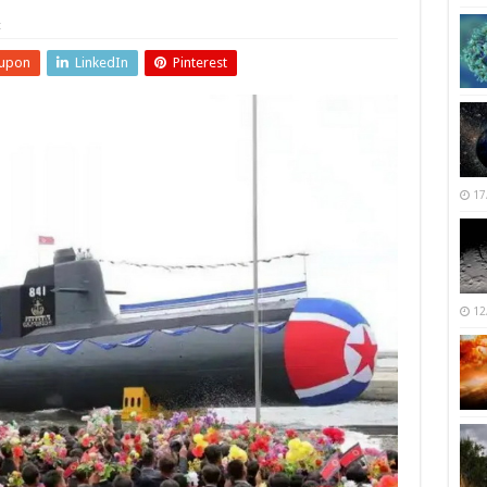
t
upon
LinkedIn
Pinterest
17
12