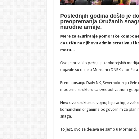
Poslednjih godina došlo je d
preopremanja Oružanih snaga 
narodne armije.
Mere za ažuriranje pomorske komponen
da utiču na njihovu administrativnu i
moru…
Ovo je privuklo pažnju južnokorejskih medija,
objavile su da je u Mornarici DNRK započeta
Prema pisanju Daily NK, Severnokorejci žele 
modernu strukturu sa sveobuhvatnom geopr
Nivo ove strukture u vojnoj hijerarhiji je već
komandnim organima odgovornim za planiranj
snaga.
To jest, ovo se dešava ne samo u Mornarici.