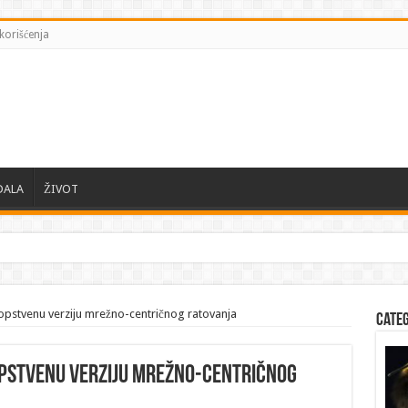
korišćenja
DALA
ŽIVOT
opstvenu verziju mrežno-centričnog ratovanja
Cate
opstvenu verziju mrežno-centričnog