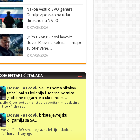
Nakon vesti o SVO general
Guruljov pozvao na udar —
direktno na NATO
07/08/2026
„Kim Džong Unovi lavovi“
doveli Kijev, na kolena — mape
su otkrivene…
07/08/2026
KOMENTARI ČITALACA
Đorđe Patković
SAD tu nema nikakav
uticaj, oni su kolonija i udarna pesnica
globalne oligarhije a ukrajinci su...
ratile Kijevu potpun pristup obaveštajnim podacima
itico
·
1 day ago
Đorđe Patković
brkate jevrejsku
oligarhiju sa SAD
 sve vidi“ — SAD shvatile glavnu lekciju sukoba u
ni, i Iranu
·
1 day ago